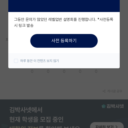
자유 게시판(아무개랩)
그동안 문의가 많았던 레벨업반 설명회를 진행합니다. *사전등록
미국 유학 게시판
시 링크 발송
미국 대학원 합격 후기 게시판
지거국 랩실 석사졸 해도 취업잘댐? 배터리 삼사로
사전 등록하기
대학원생 모집 게시판
대학원 합격 후기 게시판
하루 동안 이 컨텐츠 보지 않기
응원해요
공감해요
추천해요
궁금해요
별로에요
연구실(PI) 홍보 게시판
0
0
0
0
0
석박사 채용 정보 게시판
임용 정보 게시판
게시글 공유
학부 인턴 게시판
취업 게시판
임용 후기 게시판