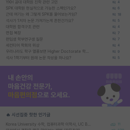
YKH 공대 대학원 진학 관련 고민
4
SPK 대학원 현실적으로 가능한 스펙인가요?
6
근데 여기는 왜 그렇게 SPK를 물어보는거임?
18
석사가 1저자 논문 가져가는게 흔한건가요?
5
대학원 합격구조 관련
4
면접 복장
7
편입생 학부연구생 질문
7
세컨티어 학회의 위상
4
우리나라도 학구 열풍보면 Higher Doctorate 학위가 필요하다고 봅니다.
9
석사 1학기부터 원래 논문 작성을 하나요?
5
🔥 시선집중 핫한 인기글
Korea University 수학, 컴퓨터과학 이학사, UC Berkeley 산업공학 대학원 공학박사가 되는 것은 쉽지 않겠죠?
11