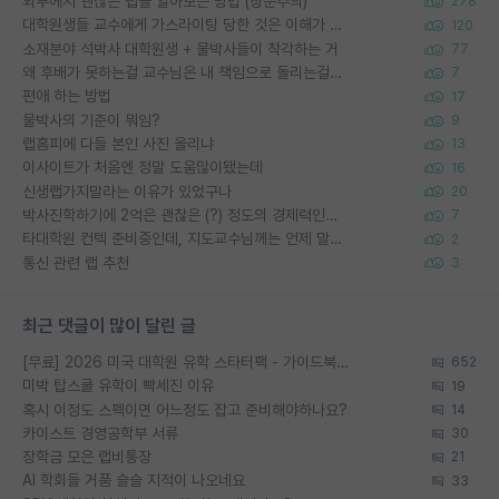
외부에서 괜찮은 랩을 알아보는 방법 (장문주의)
278
대학원생들 교수에게 가스라이팅 당한 것은 이해가 갑니다. 안타깝네요.
120
소재분야 석박사 대학원생 + 물박사들이 착각하는 거
77
왜 후배가 못하는걸 교수님은 내 책임으로 돌리는걸까요?
7
편애 하는 방법
17
물박사의 기준이 뭐임?
9
랩홈피에 다들 본인 사진 올리냐
13
이사이트가 처음엔 정말 도움많이됐는데
16
신생랩가지말라는 이유가 있었구나
20
박사진학하기에 2억은 괜찮은 (?) 정도의 경제력인가요
7
타대학원 컨텍 준비중인데, 지도교수님께는 언제 말씀드려야 할까요?
2
통신 관련 랩 추천
3
최근 댓글이 많이 달린 글
[무료] 2026 미국 대학원 유학 스타터팩 - 가이드북 & 합격자 컨택메일 템플릿
652
미박 탑스쿨 유학이 빡세진 이유
19
혹시 이정도 스펙이면 어느정도 잡고 준비해야하나요?
14
카이스트 경영공학부 서류
30
장학금 모은 랩비통장
21
AI 학회들 거품 슬슬 지적이 나오네요
33