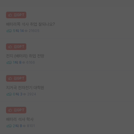
김GPT
배터리쪽 석사 취업 잘되나요?
5
14
21605
김GPT
전지 (배터리) 취업 전망
1
8
6166
김GPT
지거국 전자전기 대학원
0
3
2924
김GPT
배터리 석사 학사
2
8
8101