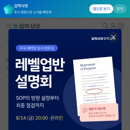
김박사넷
앱으로 보기
닫기
푸시 알림으로 소식을 빠르게
커뮤니티 홈
자유 게시판(아무개랩)
대학원생 모집
이차전지면
국내대학원 정보
명석한 토마스 홉스
연구실&오픈랩
2023.07.28
4
1547
커뮤니티
커뮤니티 홈
전체글보기
베스트 게시판
IF 명예의전당