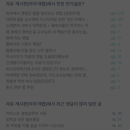
자유 게시판(아무개랩)에서 핫한 인기글은?
외부에서 괜찮은 랩을 알아보는 방법 (장문주의)
278
대학원생들 교수에게 가스라이팅 당한 것은 이해가 갑니다. 안타깝네요.
120
소재분야 석박사 대학원생 + 물박사들이 착각하는 거
77
왜 후배가 못하는걸 교수님은 내 책임으로 돌리는걸까요?
7
편애 하는 방법
17
물박사의 기준이 뭐임?
9
랩홈피에 다들 본인 사진 올리냐
13
이사이트가 처음엔 정말 도움많이됐는데
16
신생랩가지말라는 이유가 있었구나
20
박사진학하기에 2억은 괜찮은 (?) 정도의 경제력인가요
7
타대학원 컨텍 준비중인데, 지도교수님께는 언제 말씀드려야 할까요?
2
정출연 학연 박사 질문(DGIST)
2
통신 관련 랩 추천
3
자유 게시판(아무개랩)에서 최근 댓글이 많이 달린 글
카이스트 경영공학부 서류
30
장학금 모은 랩비통장
21
AI 학회들 거품 슬슬 지적이 나오네요
33