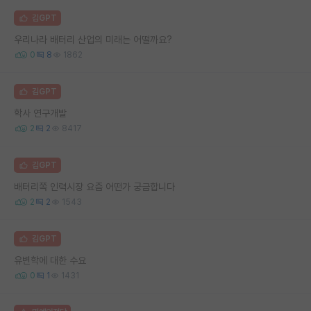
김GPT
우리나라 배터리 산업의 미래는 어떨까요?
0
8
1862
김GPT
학사 연구개발
2
2
8417
김GPT
배터리쪽 인력시장 요즘 어떤가 궁금합니다
2
2
1543
김GPT
유변학에 대한 수요
0
1
1431