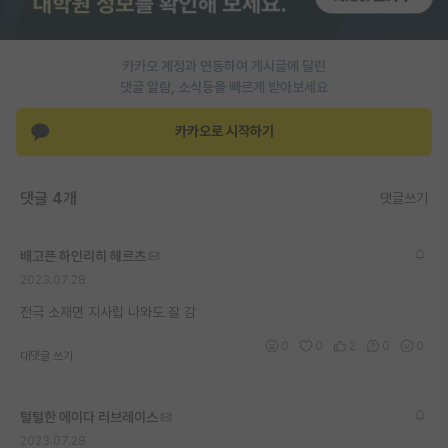
PI 전용 게시판
카카오 계정과 연동하여 게시글에 달린
인문사회 계열 게시판
댓글 알람, 소식등을 빠르게 받아보세요
특수/전문대학원 게시판
카카오로 시작하기
반도체/AI 게시판
장학금/장학생 게시판
댓글 4개
댓글쓰기
학술 정보 게시판
배고픈 하인리히 헤르츠
홍보 게시판
2023.07.28
커리어
전극 소재면 지사립 나와도 잘 감
0
0
2
0
0
유학교육
대댓글 쓰기
이벤트
털털한 에이다 러브레이스
반도체 아카데미
2023.07.28