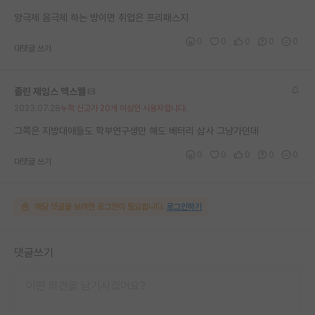
재팬라운지 🌸
양극제 음극제 하는 방이면 취업은 프리패스지
0
0
0
0
0
대댓글 쓰기
졸린 제임스 맥스웰
2023.07.28
누적 신고가 20개 이상인 사용자입니다.
그쪽은 지방대애들도 학부연구생만 해도 배터리 삼사 그냥가던데
0
0
0
0
0
대댓글 쓰기
해당 댓글을 보려면 로그인이 필요합니다.
로그인하기
댓글쓰기