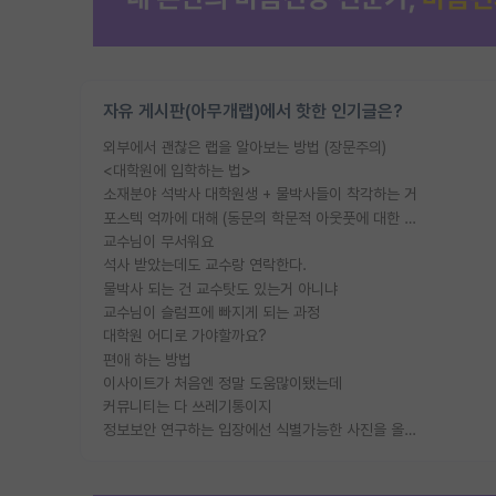
자유 게시판(아무개랩)에서 핫한 인기글은?
외부에서 괜찮은 랩을 알아보는 방법 (장문주의)
<대학원에 입학하는 법>
소재분야 석박사 대학원생 + 물박사들이 착각하는 거
포스텍 억까에 대해 (동문의 학문적 아웃풋에 대한 반박)
교수님이 무서워요
석사 받았는데도 교수랑 연락한다.
물박사 되는 건 교수탓도 있는거 아니냐
교수님이 슬럼프에 빠지게 되는 과정
대학원 어디로 가야할까요?
편애 하는 방법
이사이트가 처음엔 정말 도움많이됐는데
커뮤니티는 다 쓰레기통이지
정보보안 연구하는 입장에선 식별가능한 사진을 올리는건 비추이긴함