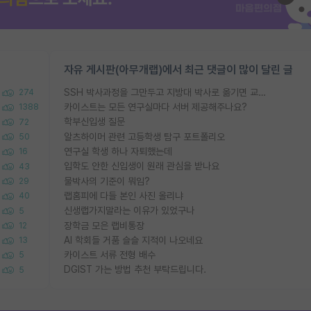
자유 게시판(아무개랩)에서 최근 댓글이 많이 달린 글
SSH 박사과정을 그만두고 지방대 박사로 옮기면 교수의 꿈은 끝일까요?
274
카이스트는 모든 연구실마다 서버 제공해주나요?
1388
학부신입생 질문
72
알츠하이머 관련 고등학생 탐구 포트폴리오
50
연구실 학생 하나 자퇴했는데
16
입학도 안한 신입생이 원래 관심을 받나요
43
물박사의 기준이 뭐임?
29
랩홈피에 다들 본인 사진 올리냐
40
신생랩가지말라는 이유가 있었구나
5
장학금 모은 랩비통장
12
AI 학회들 거품 슬슬 지적이 나오네요
13
카이스트 서류 전형 배수
5
DGIST 가는 방법 추천 부탁드립니다.
5