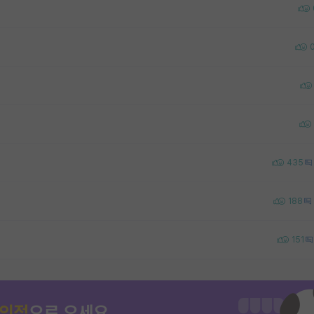
435
188
151