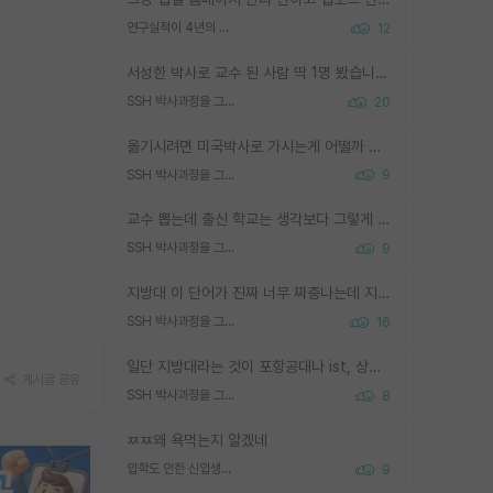
연구실적이 4년의 공백이 있는거 어떻게 생각하냐
12
서성한 박사로 교수 된 사람 딱 1명 봤습니다. 근데 지방대 박사로 교수된 거는 기적이 일어나야되요. 서성한 학부부터여도 빡센게 교수임용일텐데 지방대박사로 무슨 교수가 되나요...... 중소기업/중견기업 팀장급/연구소장급이나 될거 같네요.
SSH 박사과정을 그만두고 지방대 박사로 옮기면 교수의 꿈은 끝일까요?
20
옮기시려면 미국박사로 가시는게 어떨까 싶네요. 교수가 꿈이면 미국박사 하고 미국교수 까지 같이 노리시는게 기회가 많지 않을까요?
SSH 박사과정을 그만두고 지방대 박사로 옮기면 교수의 꿈은 끝일까요?
9
교수 뽑는데 출신 학교는 생각보다 그렇게 안 봄. 앞으로는 더 안 보게 될거임. 박사는 어디서 진행해도 됨. 단, 제대로 쌓고 좋은 실적 만들 수 있다면. 그런데 지방대는 그럴 가능성이 지극히 낮음. 나만 열심히 잘 하면 된다? 인간은 주변 환경에 지배되는 나약한 존재임. 주변의 지방대 대학원생과 섞이고 지방 특유의 여유로움 또는 나쁘게 얘기해서 나태함에 젖어 살다보면 교수의 꿈 자체를 잊어버리게 될 가능성도 있음. 주변 환경이 70~80%임.
SSH 박사과정을 그만두고 지방대 박사로 옮기면 교수의 꿈은 끝일까요?
9
지방대 이 단어가 진짜 너무 짜증나는데 지방대면 다 그냥 쓰레기인가요? 무슨 말 같지도 않은 댓글들이 있는건지??? 지방에도 충분히 좋은 대학 많고 충분히 잘하는 교수님들 많습니다 포항공대 4개 IST 대표 지거국들 여기 모두 다 지방에 있고 여기 출신들 중에 교수하는 분들 적지 않습니다 지거국 출신이 무슨 교수를 하냐?라고 생각할 사람들 많은데 상위 대표 지거국에 아웃라이어들 많습니다 결국 개인의 연구역량과 실적이 중요합니다 이 역량을 펼치는데 있어서 지도교수와의 합도 중요합니다. 그리고 경력이 필요하면 해외포닥까지 다녀오세요
SSH 박사과정을 그만두고 지방대 박사로 옮기면 교수의 꿈은 끝일까요?
16
일단 지방대라는 것이 포항공대나 ist, 상위 지거국은 아니라고 생각하겠습니다. 그런곳은 서성한에 비해 소위 대학 네임밸류가 크게 뒤떨어지지는 않으니까요. 대학 이름이 중요하냐? 당연합니다. 대학 이름이 좋아서 좋은 아웃풋이 나오는 것이냐, 좋은 대학은 좋은 사람과 좋은 기회가 몰려있으니 아웃풋도 자연스럽게 좋아지는 것이냐? 대답하기 어려운 문제입니다. 아직 한국 사회에서 학벌을 보는 것도, 특히 이공계를 중심으로 학벌보다는 실적 위주라는 분위기가 형성되는 것도 사실입니다. 지방대 출신으로 전임교수가 될수 있느냐? 가능 불가능을 따지면 당연히 가능입니다. 지방대 박사 출신으로 전임교원이 된 경우가 실제로 있으니까요. 현실적인 가능성이 있느냐? 지금 이정도 대학의 교수가 되고싶다고 생각되는 대학 들어가서 컴공과 교수 목록 켜고 박사 어디서 받았는지 쭉 한번 보세요. 냉정하게 지방대 출신인 분들이 많지는 않으실겁니다.
게시글 공유
SSH 박사과정을 그만두고 지방대 박사로 옮기면 교수의 꿈은 끝일까요?
8
ㅉㅉ왜 욕먹는지 알겠네
입학도 안한 신입생이 원래 관심을 받나요
9