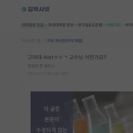
대학원생 모집
국내대학원 정보
연구실&오픈랩
커뮤니티
커리
커뮤니티 홈
자유 게시판(아무개랩)
고려대-kistㅇㄷㄱ 교수님 어떤가요?
짓궂은 존 내시
2023.07.27
3
2981