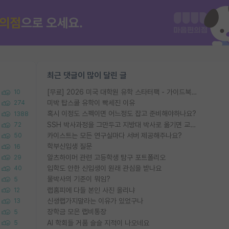
최근 댓글이 많이 달린 글
[무료] 2026 미국 대학원 유학 스타터팩 - 가이드북 & 합격자 컨택메일 템플릿
10
미박 탑스쿨 유학이 빡세진 이유
274
혹시 이정도 스펙이면 어느정도 잡고 준비해야하나요?
1388
SSH 박사과정을 그만두고 지방대 박사로 옮기면 교수의 꿈은 끝일까요?
72
카이스트는 모든 연구실마다 서버 제공해주나요?
50
학부신입생 질문
16
알츠하이머 관련 고등학생 탐구 포트폴리오
29
입학도 안한 신입생이 원래 관심을 받나요
40
물박사의 기준이 뭐임?
5
랩홈피에 다들 본인 사진 올리냐
12
신생랩가지말라는 이유가 있었구나
13
장학금 모은 랩비통장
5
AI 학회들 거품 슬슬 지적이 나오네요
5