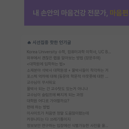
🔥 시선집중 핫한 인기글
Korea University 수학, 컴퓨터과학 이학사, UC Berkeley 산업공학 대학원 공학박사가 되는 것은 쉽지 않겠죠?
외부에서 괜찮은 랩을 알아보는 방법 (장문주의)
<대학원에 입학하는 법>
소재분야 석박사 대학원생 + 물박사들이 착각하는 거
포스텍 억까에 대해 (동문의 학문적 아웃풋에 대한 반박)
교수님이 무서워요
물박사 되는 건 교수탓도 있는거 아니냐
교수님이 슬럼프에 빠지게 되는 과정
대학원 어디로 가야할까요?
편애 하는 방법
이사이트가 처음엔 정말 도움많이됐는데
커뮤니티는 다 쓰레기통이지
정보보안 연구하는 입장에선 식별가능한 사진을 올리는건 비추이긴함