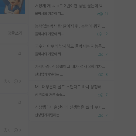
서당개 개 ㅅㄲ도 3년이면 풍월 읊는데 박사 5년 이상 대리고 있으면서 물된건 교수 탓 맞는ㄱ게 거기가 서당이 아니란 소리임
물박사의 기준이 뭐임?
11
능력없는박사 란 말이지 뭐. 능력이 뭐고 능력이 있다는게 뭔지는 사람마다 기준이 다르니까 얘기해봐야 서로 자기 기준만 얘기해서 논쟁이 끝이 안나고. 주위에서 능력있고 야심있는 신입생이 교수가 유의미한 피드백을 아예 안주면서 제대로된 과제에 참여해볼 기회도 제공하지 않고 잡일 뺑뺑이만 돌려서 맨날 단순작업만 하면서 밤새다가 눈빛이 점점 죽어가는걸 본 사람은 물박사는 교수탓이라고 하고, 교수는 이것저것 알려도 주고 기회도 주고 사수 동기 붙여주면서 어떻게든 끌고가려고 하는데 본인이 매일 뺀질거리면서 출근 하는둥마는둥 하다가 기껏 와서도 폰이나 쳐다보다가 실험 망치고 저녁약속있어서 먼저 가볼게요~ 하는걸 본 사람은 물박사는 본인탓이라고 함.
댓글쓰기
물박사의 기준이 뭐임?
12
교수가 아무리 방치해도 물박사는 지능문제고 본인 의지 문제임. 만물 교수탓 하는 애들이 이상한거임.
물박사의 기준이 뭐임?
7
가지마라. 신생랩이고 내가 석사 3학기차인데 최고참인데 나도 아무것도 모르는데 교수가 후배들 왜 논문 교육 안시키냐. 논문 왜 안 써오냐 닦달한다
신생랩가지말라는 이유가 있었구나
8
0
0
0
ML 대부분이 골드 스탠다드 하나 상정해놓고 (벤치마크 데이터셋이 여러 개면 여러 개 상정) 그거 얼마나 잘 맞추나 싸움임 가끔 번뜩이는 설계 철학을 보여주는 논문들도 있지만 대부분 그거 성적 얼마나 더 올리느라에 혈안이 되어 있는 측면이 잇음
AI 학회들 거품 슬슬 지적이 나오네요
7
신생랩 1기 출신인데 신생랩은 줠라 무거운 바벨 같은거임. 들면 대박인데 못들면 깔려 죽음. 아무도 알려주지 않는 환경에서 자생해야하지만, 일단 살아남았다면 그 어떤 사람보다 악착같고 생존력 높은 사람으로 거듭날 수 있음
신생랩가지말라는 이유가 있었구나
7
0
0
0