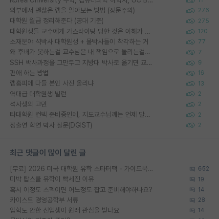
11
외부에서 괜찮은 랩을 알아보는 방법 (장문주의)
276
대학원 월급 정리해준다 (공대 기준)
275
대학원생들 교수에게 가스라이팅 당한 것은 이해가 갑니다. 안타깝네요.
120
소재분야 석박사 대학원생 + 물박사들이 착각하는 거
77
왜 후배가 못하는걸 교수님은 내 책임으로 돌리는걸까요?
7
SSH 박사과정을 그만두고 지방대 박사로 옮기면 교수의 꿈은 끝일까요?
9
편애 하는 방법
16
랩홈피에 다들 본인 사진 올리냐
13
역대급 대학원생 빌런
2
석사생의 고민
2
타대학원 컨텍 준비중인데, 지도교수님께는 언제 말씀드려야 할까요?
2
정출연 학연 박사 질문(DGIST)
2
최근 댓글이 많이 달린 글
[무료] 2026 미국 대학원 유학 스타터팩 - 가이드북 & 합격자 컨택메일 템플릿
652
미박 탑스쿨 유학이 빡세진 이유
19
혹시 이정도 스펙이면 어느정도 잡고 준비해야하나요?
14
카이스트 경영공학부 서류
28
입학도 안한 신입생이 원래 관심을 받나요
14