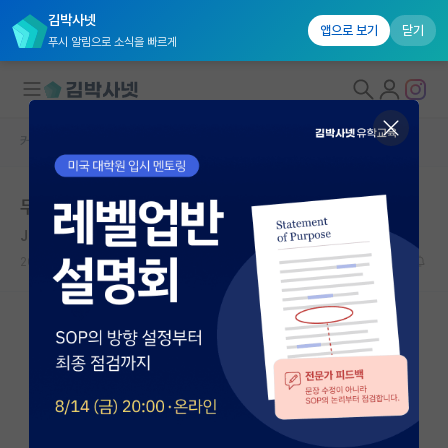
김박사넷
앱으로 보기
닫기
푸시 알림으로 소식을 빠르게
커뮤니티 홈
자유 게시판(아무개랩)
대학원생 모집
두 연구실 중에서 고민중입니다.
국내대학원 정보
Julius Lothar Meyer
연구실&오픈랩
2020.06.19
5
5831
커뮤니티
커뮤니티 홈
전체글보기
베스트 게시판
IF 명예의전당