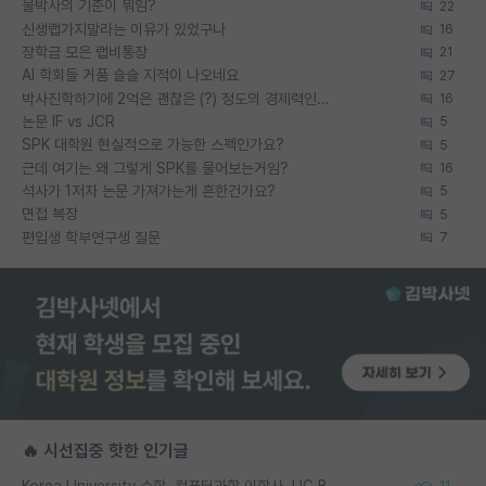
물박사의 기준이 뭐임?
22
신생랩가지말라는 이유가 있었구나
16
장학금 모은 랩비통장
21
AI 학회들 거품 슬슬 지적이 나오네요
27
박사진학하기에 2억은 괜찮은 (?) 정도의 경제력인가요
16
논문 IF vs JCR
5
SPK 대학원 현실적으로 가능한 스펙인가요?
5
근데 여기는 왜 그렇게 SPK를 물어보는거임?
16
석사가 1저자 논문 가져가는게 흔한건가요?
5
면접 복장
5
편입생 학부연구생 질문
7
🔥 시선집중 핫한 인기글
Korea University 수학, 컴퓨터과학 이학사, UC Berkeley 산업공학 대학원 공학박사가 되는 것은 쉽지 않겠죠?