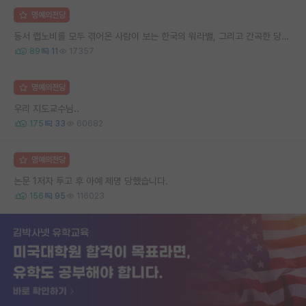
명예의전당
동서 랩노비를 모두 겪어온 사람이 보는 한국의 워라밸, 그리고 간곡한 당부의 말씀
89
11
17357
명예의전당
우리 지도교수님..
175
33
60682
명예의전당
논문 1저자 투고 후 아예 제명 당했습니다.
156
95
116023