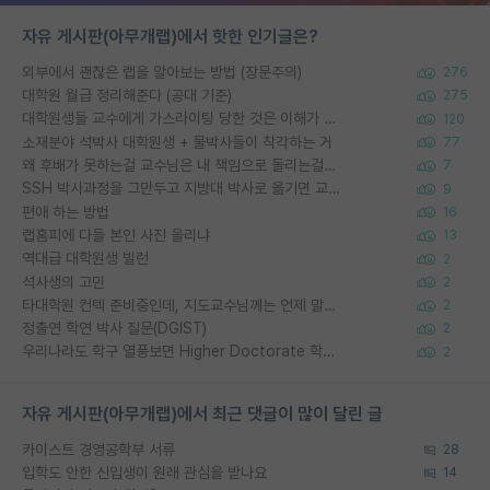
자유 게시판(아무개랩)에서 핫한 인기글은?
외부에서 괜찮은 랩을 알아보는 방법 (장문주의)
276
대학원 월급 정리해준다 (공대 기준)
275
대학원생들 교수에게 가스라이팅 당한 것은 이해가 갑니다. 안타깝네요.
120
소재분야 석박사 대학원생 + 물박사들이 착각하는 거
77
왜 후배가 못하는걸 교수님은 내 책임으로 돌리는걸까요?
7
SSH 박사과정을 그만두고 지방대 박사로 옮기면 교수의 꿈은 끝일까요?
9
편애 하는 방법
16
랩홈피에 다들 본인 사진 올리냐
13
역대급 대학원생 빌런
2
석사생의 고민
2
타대학원 컨텍 준비중인데, 지도교수님께는 언제 말씀드려야 할까요?
2
정출연 학연 박사 질문(DGIST)
2
우리나라도 학구 열풍보면 Higher Doctorate 학위가 필요하다고 봅니다.
2
자유 게시판(아무개랩)에서 최근 댓글이 많이 달린 글
카이스트 경영공학부 서류
28
입학도 안한 신입생이 원래 관심을 받나요
14