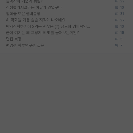
물박사의 기준이 뭐임?
22
신생랩가지말라는 이유가 있었구나
16
장학금 모은 랩비통장
21
AI 학회들 거품 슬슬 지적이 나오네요
27
박사진학하기에 2억은 괜찮은 (?) 정도의 경제력인가요
16
근데 여기는 왜 그렇게 SPK를 물어보는거임?
16
면접 복장
5
편입생 학부연구생 질문
7