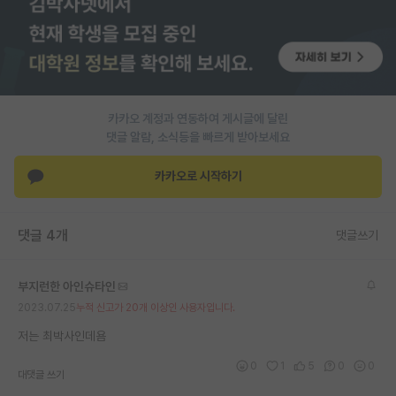
PI 전용 게시판
인문사회 계열 게시판
특수/전문대학원 게시판
카카오 계정과 연동하여 게시글에 달린
반도체/AI 게시판
댓글 알람, 소식등을 빠르게 받아보세요
장학금/장학생 게시판
카카오로 시작하기
학술 정보 게시판
댓글 4개
댓글쓰기
홍보 게시판
커리어
부지런한 아인슈타인
2023.07.25
누적 신고가 20개 이상인 사용자입니다.
유학교육
저는 최박사인데욤
이벤트
0
1
5
0
0
대댓글 쓰기
반도체 아카데미