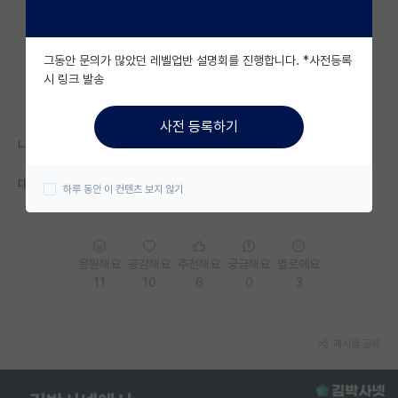
자유 게시판(아무개랩)
그동안 문의가 많았던 레벨업반 설명회를 진행합니다. *사전등록
미국 유학 게시판
시 링크 발송
미국 대학원 합격 후기 게시판
사전 등록하기
대학원생 모집 게시판
나쁜 선택 역시도 비교적 좋은 결정입니다.
대학원 합격 후기 게시판
대학원을 다니는 모든 우리 김박사러들 응원합니다.
하루 동안 이 컨텐츠 보지 않기
연구실(PI) 홍보 게시판
석박사 채용 정보 게시판
응원해요
공감해요
추천해요
궁금해요
별로에요
11
10
6
0
3
임용 정보 게시판
학부 인턴 게시판
게시글 공유
취업 게시판
임용 후기 게시판