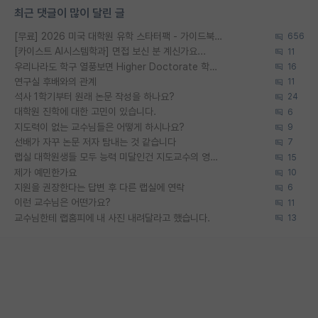
최근 댓글이 많이 달린 글
[무료] 2026 미국 대학원 유학 스타터팩 - 가이드북 & 합격자 컨택메일 템플릿
656
[카이스트 AI시스템학과] 면접 보신 분 계신가요...
11
우리나라도 학구 열풍보면 Higher Doctorate 학위가 필요하다고 봅니다.
16
연구실 후배와의 관계
11
석사 1학기부터 원래 논문 작성을 하나요?
24
대학원 진학에 대한 고민이 있습니다.
6
지도력이 없는 교수님들은 어떻게 하시나요?
9
선배가 자꾸 논문 저자 탐내는 것 같습니다
7
랩실 대학원생들 모두 능력 미달인건 지도교수의 영향 아닌가?
15
제가 예민한가요
10
지원을 권장한다는 답변 후 다른 랩실에 연락
6
이런 교수님은 어떤가요?
11
교수님한테 랩홈피에 내 사진 내려달라고 했습니다.
13