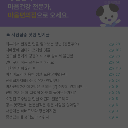
🔥 시선집중 핫한 인기글
외부에서 괜찮은 랩을 알아보는 방법 (장문주의)
281
나때문에 엄마가 포기한 것들
182
연구실 동기가 경쟁의식 너무 강해서 불편함
26
말바꾸기 하는 교수는 피하세요
56
대학원 자퇴 2년 후
116
이사이트가 처음엔 정말 도움많이됐는데
27
신생랩가지말라는 이유가 있었구나
24
박사진학하기에 2억은 괜찮은 (?) 정도의 경제력인가요
9
근데 여기는 왜 그렇게 SPK를 물어보는거임?
28
K 전전 교수님들 랩실 어떤지 질문드려요!
5
공부 못했는데 논문실적은 좋은 사람을 싫어함?
6
서울대는 하버드보다 명문이지만
9
못생겼는데 성격도 더러워서
4