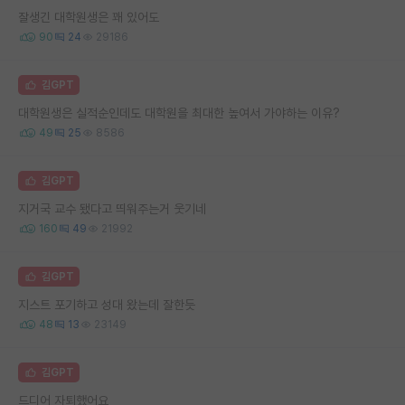
잘생긴 대학원생은 꽤 있어도
90
24
29186
김GPT
대학원생은 실적순인데도 대학원을 최대한 높여서 가야하는 이유?
49
25
8586
김GPT
지거국 교수 됐다고 띄워주는거 웃기네
160
49
21992
김GPT
지스트 포기하고 성대 왔는데 잘한듯
48
13
23149
김GPT
드디어 자퇴했어요