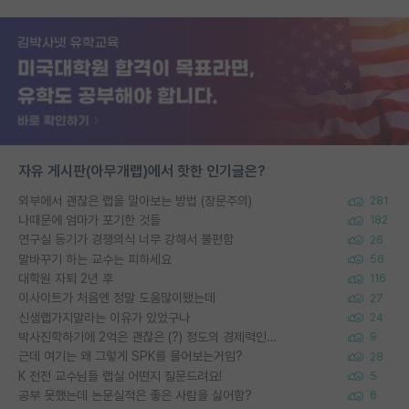
자유 게시판(아무개랩)에서 핫한 인기글은?
외부에서 괜찮은 랩을 알아보는 방법 (장문주의)
281
나때문에 엄마가 포기한 것들
182
연구실 동기가 경쟁의식 너무 강해서 불편함
26
말바꾸기 하는 교수는 피하세요
56
대학원 자퇴 2년 후
116
이사이트가 처음엔 정말 도움많이됐는데
27
신생랩가지말라는 이유가 있었구나
24
박사진학하기에 2억은 괜찮은 (?) 정도의 경제력인가요
9
근데 여기는 왜 그렇게 SPK를 물어보는거임?
28
K 전전 교수님들 랩실 어떤지 질문드려요!
5
공부 못했는데 논문실적은 좋은 사람을 싫어함?
6