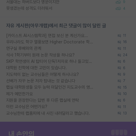
서울대는 하버드보다 명문이지만
9
못생겼는데 성격도 더러워서
4
자유 게시판(아무개랩)에서 최근 댓글이 많이 달린 글
[카이스트 AI시스템학과] 면접 보신 분 계신가요...
11
우리나라도 학구 열풍보면 Higher Doctorate 학위가 필요하다고 봅니다.
16
연구실 후배와의 관계
11
석사 1학기부터 원래 논문 작성을 하나요?
24
SKP 학연생이 AI 탑티어 단독1저자로 하나 들고있으면
6
대학원 진학에 대한 고민이 있습니다.
6
지도력이 없는 교수님들은 어떻게 하시나요?
9
선배가 자꾸 논문 저자 탐내는 것 같습니다
7
랩실 대학원생들 모두 능력 미달인건 지도교수의 영향 아닌가?
15
제가 예민한가요
10
지원을 권장한다는 답변 후 다른 랩실에 연락
6
이런 교수님은 어떤가요?
11
교수님한테 랩홈피에 내 사진 내려달라고 했습니다.
13