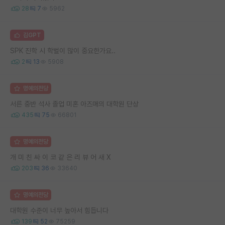
28
7
5962
김GPT
SPK 진학 시 학벌이 많이 중요한가요..
2
13
5908
명예의전당
서른 중반 석사 졸업 미혼 아즈매의 대학원 단상
435
75
66801
명예의전당
개 미 친 싸 이 코 같 은 리 뷰 어 새 X
203
36
33640
명예의전당
대학원 수준이 너무 높아서 힘듭니다
139
52
75259