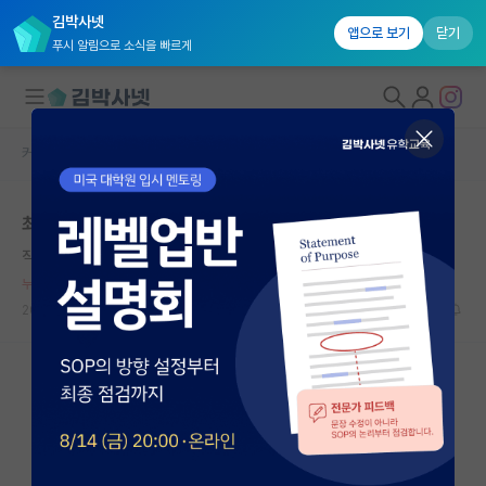
김박사넷
앱으로 보기
닫기
푸시 알림으로 소식을 빠르게
커뮤니티 홈
자유 게시판(아무개랩)
대학원생 모집
최악의 선택은 아무것도 안하고 우유부단한거
국내대학원 정보
직설적인 알렉산더 벨
연구실&오픈랩
누적 신고가 50개 이상인 사용자입니다.
커뮤니티
2023.07.24
4
6337
커뮤니티 홈
전체글보기
베스트 게시판
IF 명예의전당