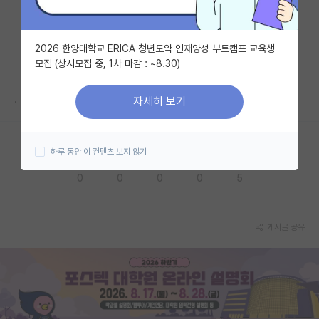
자유 게시판(아무개랩)
2026 한양대학교 ERICA 청년도약 인재양성 부트캠프 교육생
미국 유학 게시판
모집 (상시모집 중, 1차 마감 : ~8.30)
미국 대학원 합격 후기 게시판
.
자세히 보기
대학원생 모집 게시판
대학원 합격 후기 게시판
하루 동안 이 컨텐츠 보지 않기
응원해요
공감해요
추천해요
궁금해요
별로에요
연구실(PI) 홍보 게시판
0
0
0
0
5
석박사 채용 정보 게시판
임용 정보 게시판
게시글 공유
학부 인턴 게시판
취업 게시판
임용 후기 게시판