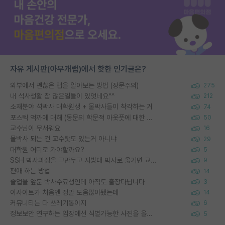
자유 게시판(아무개랩)에서 핫한 인기글은?
외부에서 괜찮은 랩을 알아보는 방법 (장문주의)
275
내 석사생활 참 많은일들이 있엇네요^^
212
소재분야 석박사 대학원생 + 물박사들이 착각하는 거
74
포스텍 억까에 대해 (동문의 학문적 아웃풋에 대한 반박)
50
교수님이 무서워요
16
물박사 되는 건 교수탓도 있는거 아니냐
29
대학원 어디로 가야할까요?
5
SSH 박사과정을 그만두고 지방대 박사로 옮기면 교수의 꿈은 끝일까요?
9
편애 하는 방법
14
졸업을 앞둔 박사수료생인데 아직도 출장다닙니다
3
이사이트가 처음엔 정말 도움많이됐는데
14
커뮤니티는 다 쓰레기통이지
6
정보보안 연구하는 입장에선 식별가능한 사진을 올리는건 비추이긴함
5