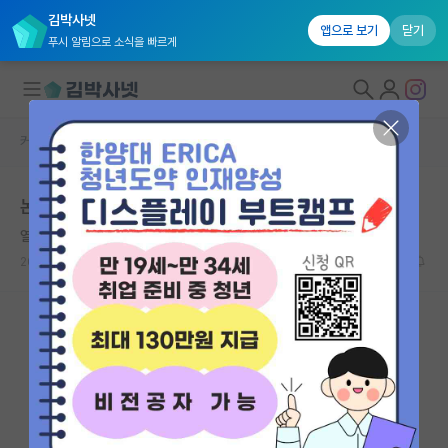
김박사넷
앱으로 보기
닫기
푸시 알림으로 소식을 빠르게
커뮤니티 홈
자유 게시판(아무개랩)
대학원생 모집
논문 표절 신고해야 하나요?
국내대학원 정보
열정적인 프랜시스 크릭
연구실&오픈랩
2023.07.20
15
4573
커뮤니티
커뮤니티 홈
전체글보기
베스트 게시판
IF 명예의전당