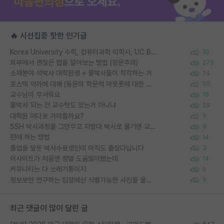
🔥 시선집중 핫한 인기글
Korea University 수학, 컴퓨터과학 이학사, UC Berkeley 산업공학 대학원 공학박사가 되는 것은 쉽지 않겠죠?
10
외부에서 괜찮은 랩을 알아보는 방법 (장문주의)
275
소재분야 석박사 대학원생 + 물박사들이 착각하는 거
74
포스텍 억까에 대해 (동문의 학문적 아웃풋에 대한 반박)
50
교수님이 무서워요
16
물박사 되는 건 교수탓도 있는거 아니냐
29
대학원 어디로 가야할까요?
5
SSH 박사과정을 그만두고 지방대 박사로 옮기면 교수의 꿈은 끝일까요?
9
편애 하는 방법
14
졸업을 앞둔 박사수료생인데 아직도 출장다닙니다
3
이사이트가 처음엔 정말 도움많이됐는데
14
커뮤니티는 다 쓰레기통이지
6
정보보안 연구하는 입장에선 식별가능한 사진을 올리는건 비추이긴함
5
최근 댓글이 많이 달린 글