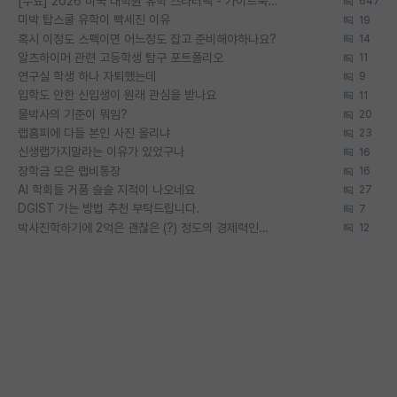
[무료] 2026 미국 대학원 유학 스타터팩 - 가이드북 & 합격자 컨택메일 템플릿
647
미박 탑스쿨 유학이 빡세진 이유
19
혹시 이정도 스펙이면 어느정도 잡고 준비해야하나요?
14
알츠하이머 관련 고등학생 탐구 포트폴리오
11
연구실 학생 하나 자퇴했는데
9
입학도 안한 신입생이 원래 관심을 받나요
11
물박사의 기준이 뭐임?
20
랩홈피에 다들 본인 사진 올리냐
23
신생랩가지말라는 이유가 있었구나
16
장학금 모은 랩비통장
16
AI 학회들 거품 슬슬 지적이 나오네요
27
DGIST 가는 방법 추천 부탁드립니다.
7
박사진학하기에 2억은 괜찮은 (?) 정도의 경제력인가요
12