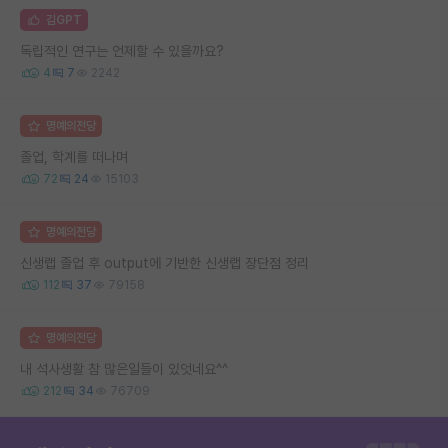
김GPT
독립적인 연구는 언제할 수 있을까요?
4
7
2242
명예의전당
졸업, 학계를 떠나며
72
24
15103
명예의전당
신생랩 졸업 후 output에 기반한 신생랩 장단점 정리
112
37
79158
명예의전당
내 석사생활 참 많은일들이 있엇네요^^
212
34
76709