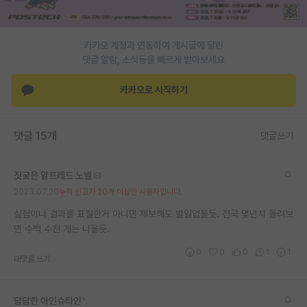
PI 전용 게시판
카카오 계정과 연동하여 게시글에 달린
인문사회 계열 게시판
댓글 알람, 소식등을 빠르게 받아보세요
특수/전문대학원 게시판
카카오로 시작하기
반도체/AI 게시판
장학금/장학생 게시판
댓글 15개
댓글쓰기
학술 정보 게시판
짓궂은 알프레드 노벨
홍보 게시판
2023.07.20
누적 신고가 20개 이상인 사용자입니다.
커리어
실험이나 결과를 표절한거 아니면 제보해도 별일없을듯. 전국 몇년치 돌려보
면 수백 수천 개는 나올듯.
유학교육
0
0
0
1
1
대댓글 쓰기
이벤트
반도체 아카데미
답답한 아인슈타인
*