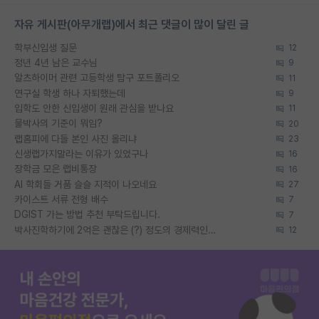
자유 게시판(아무개랩)에서 최근 댓글이 많이 달린 글
학부신입생 질문
12
정년 4년 남은 교수님
9
알츠하이머 관련 고등학생 탐구 포트폴리오
11
연구실 학생 하나 자퇴했는데
9
입학도 안한 신입생이 원래 관심을 받나요
11
물박사의 기준이 뭐임?
20
랩홈피에 다들 본인 사진 올리냐
23
신생랩가지말라는 이유가 있었구나
16
장학금 모은 랩비통장
16
AI 학회들 거품 슬슬 지적이 나오네요
27
카이스트 서류 전형 배수
7
DGIST 가는 방법 추천 부탁드립니다.
7
박사진학하기에 2억은 괜찮은 (?) 정도의 경제력인가요
12