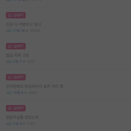
김GPT
진심 다 까발리고 싶다
31
15
10629
김GPT
랩실 자퇴 고민
8
7
1205
김GPT
꼰대문화로 변질되어서 슬픈 우리 랩
14
5
4962
김GPT
읽씹하실줄 알았는데
0
0
1365