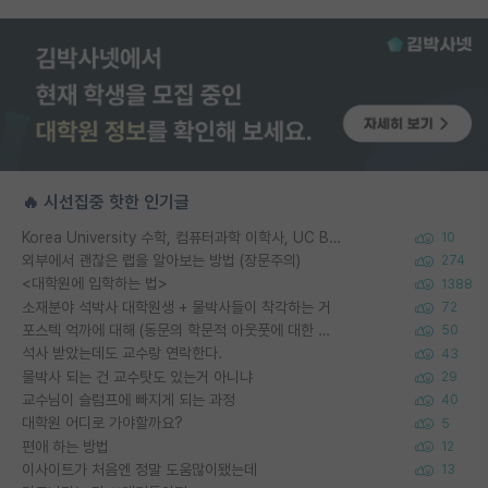
🔥 시선집중 핫한 인기글
Korea University 수학, 컴퓨터과학 이학사, UC Berkeley 산업공학 대학원 공학박사가 되는 것은 쉽지 않겠죠?
10
외부에서 괜찮은 랩을 알아보는 방법 (장문주의)
274
<대학원에 입학하는 법>
1388
소재분야 석박사 대학원생 + 물박사들이 착각하는 거
72
포스텍 억까에 대해 (동문의 학문적 아웃풋에 대한 반박)
50
석사 받았는데도 교수랑 연락한다.
43
물박사 되는 건 교수탓도 있는거 아니냐
29
교수님이 슬럼프에 빠지게 되는 과정
40
대학원 어디로 가야할까요?
5
편애 하는 방법
12
이사이트가 처음엔 정말 도움많이됐는데
13