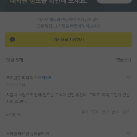
카카오 계정과 연동하여 게시글에 달린
댓글 알람, 소식등을 빠르게 받아보세요
카카오로 시작하기
댓글 5개
댓글쓰기
부지런한 피터 힉스
작성자
2023.07.14
사람대 사람으로 맘에 안드는 구석이 없진 않겠다. 그래도 어찌 그런거 없는
사람 없겠나.
0
0
0
0
0
대댓글 쓰기
우아한 에르빈 슈뢰딩거