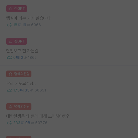
김GPT
랩실이 너무 가기 싫습니다
18
16
6066
김GPT
면접보고 집 가는길
0
0
1862
명예의전당
우리 지도교수님..
175
33
60651
명예의전당
대학원생은 왜 돈에 대해 초연해야함?
233
98
53776