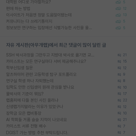
대학원 어디로 가야할까요?
5
편애 하는 방법
12
이사이트가 처음엔 정말 도움많이됐는데
13
커뮤니티는 다 쓰레기통이지
5
정보보안 연구하는 입장에선 식별가능한 사진을 올리는건 비추이긴함
5
자유 게시판(아무개랩)에서 최근 댓글이 많이 달린 글
SSH 박사과정을 그만두고 지방대 박사로 옮기면 교수의 꿈은 끝일까요?
21
카이스트는 모든 연구실마다 서버 제공해주나요?
15
학부신입생 질문
12
알츠하이머 관련 고등학생 탐구 포트폴리오
9
연구실 학생 하나 자퇴했는데
8
입학도 안한 신입생이 원래 관심을 받나요
10
물박사의 기준이 뭐임?
17
랩홈피에 다들 본인 사진 올리냐
22
신생랩가지말라는 이유가 있었구나
12
장학금 모은 랩비통장
10
AI 학회들 거품 슬슬 지적이 나오네요
21
카이스트 서류 전형 배수
7
DGIST 가는 방법 추천 부탁드립니다.
7