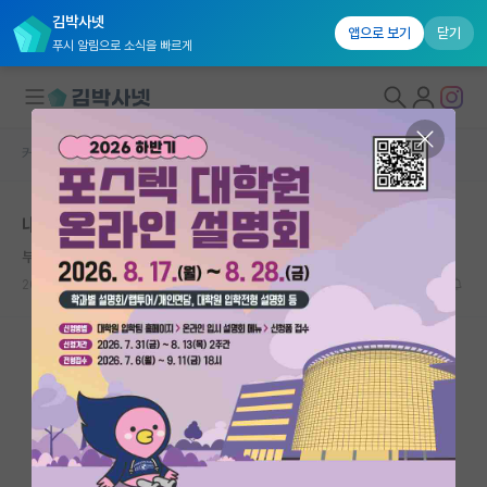
김박사넷
앱으로 보기
닫기
푸시 알림으로 소식을 빠르게
커뮤니티 홈
자유 게시판(아무개랩)
대학원생 모집
내 팔자도 기구하다. 왜 사나 싶다
국내대학원 정보
부지런한 피터 힉스
연구실&오픈랩
2023.07.14
5
2111
커뮤니티
커뮤니티 홈
전체글보기
베스트 게시판
IF 명예의전당