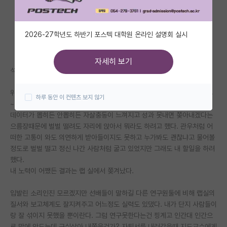
자유 게시판(아무개랩)
2026-27학년도 하반기 포스텍 대학원 온라인 설명회 실시
미국 유학 게시판
미국 대학원 합격 후기 게시판
자세히 보기
석사 반년차때 랩실에서 연구 못한다고 쫒겨났다.
대학원생 모집 게시판
위엣라인들은 내가 열심히 안한다고 구박했지만 주말 안가리고 일주일에 4
하루 동안 이 컨텐츠 보지 않기
대학원 합격 후기 게시판
~5번은 새벽세시까지 남아가고 빨리가더라도 12시넘겨서 집에가곤 했다.
데이터가 뽑히든 안뽑히든 자살충동이 느껴지고 성과 못내면 쫒아내겠다는
연구실(PI) 홍보 게시판
으름장때문에 벌벌 떨려도 자리에 앉아서 뭐라도 하려고 했다. 관우처럼 어
떠한 고통이 와도 의연하게 받아들이지도 못하고 누가봐도 괜찮냐고 물어볼
석박사 채용 정보 게시판
정도로 벌벌 떨고 정신 나간 사람처럼 굴고 있었지만 그래도 내 할일을 하려
했다.
임용 정보 게시판
내 노력이 어쨌든 결과는 랩 실에서 쫒겨났다.
학부 인턴 게시판
입발린 소리인진 모르겠지만 선배들이 말하길 다른 연구원둘에 비해 랩실의
취업 게시판
질서와 보고체계도 잘지켜주고 어느정도 실력도 있댔다. 내가 단지 사람들이
랑 잘 섞이지 못했을 뿐이란다. 그럼 연구못한다는건 핑계고 인간대 인간으
임용 후기 게시판
로 맘에 안드는데 구실삼아 내쫒은건가? 자퇴서를 내러갔을때 지도교수에게