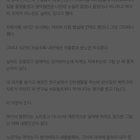
길을 잘못들었다 생각될만큼 나한테 소질이 없었냐 물었더니 아니라고 하더
PI 전용 게시판
라 오히려 어느정도 실력도 있다고 했다.
인문사회 계열 게시판
자퇴서를 내러간 당시에는 어차피 다른 랩실에 컨택도 됐으니 그냥 그러려니
했다.
특수/전문대학원 게시판
반도체/AI 게시판
그러나 시간이 지날수록 내안에선 억울함과 분노만 차오른다.
장학금/장학생 게시판
실력도 곧잘있고 잠재력도 있어보이는데 위계도 지켜주는데 그럼 난 왜 쫒겨
난거지 싶다.
학술 정보 게시판
내 과거를 숨기고 새로간 연구실에서 인턴생활을 하는데 반년동안 욕먹으며
홍보 게시판
익힌거 덕인지 새 연구실 사람들로부터 뛰어나다는 평가를 받고 다닌다.
커리어
더 의문이 든다.
유학교육
여기서 잘한다는 소리듣고 다니는데 객관적으로 실력에 하자도 없으면 그럼
이벤트
난 대체 내쫒긴건가 싶다.
반도체 아카데미
누군가는 과거는 다 털어버리고 새출발해라, 그러게 과거에 잘하지 내가 못