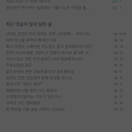
커뮤니티는 다 쓰레기통이지
5
정보보안 연구하는 입장에선 식별가능한 사진을 올리는건 비추이긴함
5
최근 댓글이 많이 달린 글
[무료] 2026 미국 대학원 유학 스타터팩 - 가이드북 & 합격자 컨택메일 템플릿
645
미박 탑스쿨 유학이 빡세진 이유
19
혹시 이정도 스펙이면 어느정도 잡고 준비해야하나요?
14
SSH 박사과정을 그만두고 지방대 박사로 옮기면 교수의 꿈은 끝일까요?
21
카이스트는 모든 연구실마다 서버 제공해주나요?
15
학부신입생 질문
12
알츠하이머 관련 고등학생 탐구 포트폴리오
9
입학도 안한 신입생이 원래 관심을 받나요
10
물박사의 기준이 뭐임?
17
랩홈피에 다들 본인 사진 올리냐
22
신생랩가지말라는 이유가 있었구나
12
장학금 모은 랩비통장
10
AI 학회들 거품 슬슬 지적이 나오네요
21