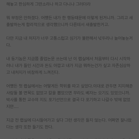
해놓고 한심하게 그딴소리나 하고 다니냐 그러더라
재팬라운지 🌸
뭐 부정은 안하겠다. 어쨌든 내가 한 행동때문에 이렇게 된거니까. 그리고 새
출발하는게 합리적으로 생각했으니까 다른데서 새출발한거고.
다만 지금 내 처지가 너무 고통스럽고 심기가 불편해서 넋두리나 늘어놓눈거
다.
내 동기놈은 지금쯤 졸업논문 쓰는데 난 이 랩실에서 처음부터 다시 시작하
려니 내가 들인 시간과 돈도 아깝고 내가 지금 뭐하는건가 싶고 자존심상하
고 내처지가 비참하게 느껴진다.
어쨌든 첫 랩실에서는 어떻게든 학위를 따고 싶었다.이대로 관두면 지지해준
사람둘 볼 면목도 없었고 칼을 뽑았으면 무라도 베자는 오기도 있었으니까.
박사를 통한 교수의 지도 포기선언으로 결국 다 포기하고 나갈수 밖에 없었
지만....
지금 전 랩실에 다시들어가고 싶다 그런 생각은 들지 않는다. 어쩌면 잘나왔
다는 생각 또한 들기도 한다.