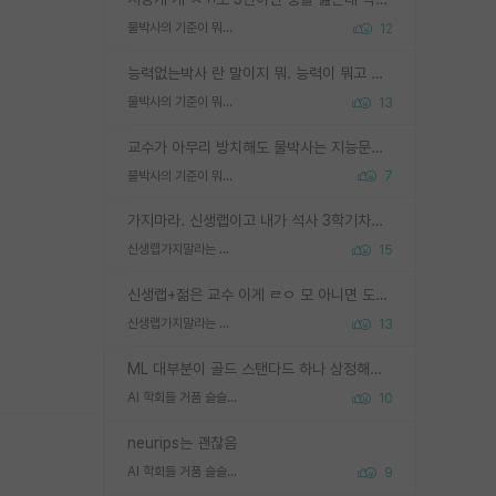
물박사의 기준이 뭐임?
12
능력없는박사 란 말이지 뭐. 능력이 뭐고 능력이 있다는게 뭔지는 사람마다 기준이 다르니까 얘기해봐야 서로 자기 기준만 얘기해서 논쟁이 끝이 안나고. 주위에서 능력있고 야심있는 신입생이 교수가 유의미한 피드백을 아예 안주면서 제대로된 과제에 참여해볼 기회도 제공하지 않고 잡일 뺑뺑이만 돌려서 맨날 단순작업만 하면서 밤새다가 눈빛이 점점 죽어가는걸 본 사람은 물박사는 교수탓이라고 하고, 교수는 이것저것 알려도 주고 기회도 주고 사수 동기 붙여주면서 어떻게든 끌고가려고 하는데 본인이 매일 뺀질거리면서 출근 하는둥마는둥 하다가 기껏 와서도 폰이나 쳐다보다가 실험 망치고 저녁약속있어서 먼저 가볼게요~ 하는걸 본 사람은 물박사는 본인탓이라고 함.
물박사의 기준이 뭐임?
13
교수가 아무리 방치해도 물박사는 지능문제고 본인 의지 문제임. 만물 교수탓 하는 애들이 이상한거임.
물박사의 기준이 뭐임?
7
가지마라. 신생랩이고 내가 석사 3학기차인데 최고참인데 나도 아무것도 모르는데 교수가 후배들 왜 논문 교육 안시키냐. 논문 왜 안 써오냐 닦달한다
신생랩가지말라는 이유가 있었구나
15
신생랩+젊은 교수 이게 ㄹㅇ 모 아니면 도인듯.
신생랩가지말라는 이유가 있었구나
13
ML 대부분이 골드 스탠다드 하나 상정해놓고 (벤치마크 데이터셋이 여러 개면 여러 개 상정) 그거 얼마나 잘 맞추나 싸움임 가끔 번뜩이는 설계 철학을 보여주는 논문들도 있지만 대부분 그거 성적 얼마나 더 올리느라에 혈안이 되어 있는 측면이 잇음
AI 학회들 거품 슬슬 지적이 나오네요
10
neurips는 괜찮음
AI 학회들 거품 슬슬 지적이 나오네요
9