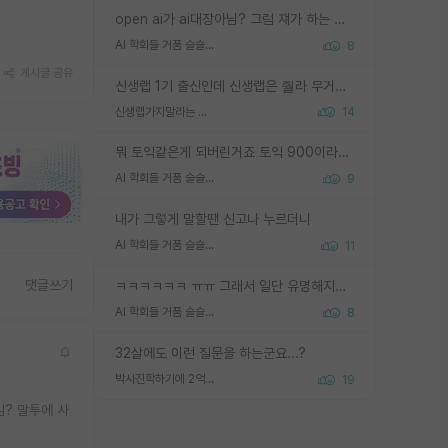
open ai가 ai대장아님? 그럼 쟤가 하는 말이 다 맞겠네
AI 학회들 거품 슬슬 지적이 나오네요
8
게시글 공유
신생랩 1기 출신인데 신생랩은 줠라 무거운 바벨 같은거임. 들면 대박인데 못들면 깔려 죽음. 아무도 알려주지 않는 환경에서 자생해야하지만, 일단 살아남았다면 그 어떤 사람보다 악착같고 생존력 높은 사람으로 거듭날 수 있음
신생랩가지말라는 이유가 있었구나
14
뭐 토익같은게 되버린거죠 토익 900이라고 영어잘하는건 아닙니다만 잘하는사람은 다 900을 넘는 그런
AI 학회들 거품 슬슬 지적이 나오네요
9
내가 그렇게 말할땐 신고나 누르더니
AI 학회들 거품 슬슬 지적이 나오네요
11
댓글쓰기
ㅋㅋㅋㅋㅋㅋ ㅠㅠ 그래서 일단 유명해지는게 중요한거같습니다
AI 학회들 거품 슬슬 지적이 나오네요
8
32살에도 이런 질문을 하는군요...?
박사진학하기에 2억은 괜찮은 (?) 정도의 경제력인가요
19
? 말투에 사