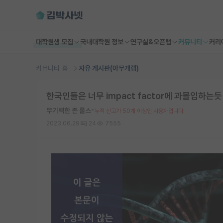
대학원생 모집
국내대학원 정보
연구실&오픈랩
커뮤니티
커리
커뮤니티 홈
자유 게시판(아무개랩)
한국인들은 너무 impact factor에 과몰입하는듯
무기력한 존 롤스
*
누적 신고가 50개 이상인 사용자입니다.
2023.06.29
24
7555