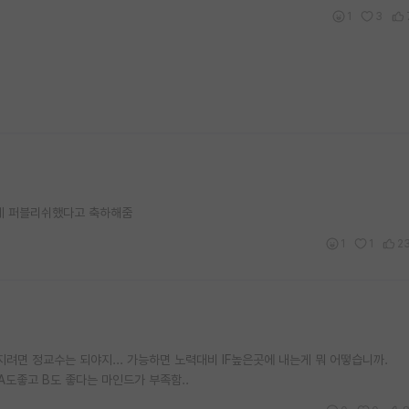
1
3
은데 퍼블리쉬했다고 축하해줌
1
1
2
려면 정교수는 되야지... 가능하면 노력대비 IF높은곳에 내는게 뭐 어떻습니까.
도좋고 B도 좋다는 마인드가 부족함..