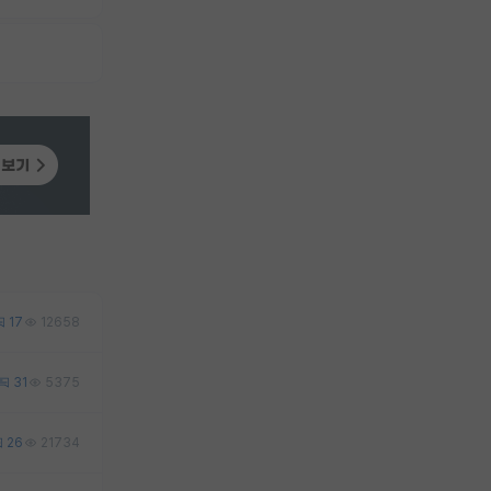
17
12658
31
5375
26
21734