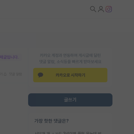
카카오 계정과 연동하여 게시글에 달린
박제글입니다.
댓글 알람, 소식등을 빠르게 받아보세요
기
댓글 알람
카카오로 시작하기
글쓰기
가장 핫한 댓글은?
서당개 개 ㅅㄲ도 3년이면 풍월 읊는데 박사 5년 이상 대리고 있으면서 물된건 교수 탓 맞는ㄱ게 거기가 서당이 아니란 소리임