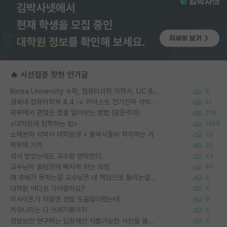
🔥 시선집중 핫한 인기글
Korea University 수학, 컴퓨터과학 이학사, UC Berkeley 산업공학 대학원 공학박사가 되는 것은 쉽지 않겠죠?
9
경북대 컴퓨터학부 4.4 -> 카이스트 전기전자 석박사통합과정 합격
21
외부에서 괜찮은 랩을 알아보는 방법 (장문주의)
274
<대학원에 입학하는 법>
1388
소재분야 석박사 대학원생 + 물박사들이 착각하는 거
72
학위의 가치
20
석사 받았는데도 교수랑 연락한다.
43
교수님이 슬럼프에 빠지게 되는 과정
40
왜 후배가 못하는걸 교수님은 내 책임으로 돌리는걸까요?
4
대학원 어디로 가야할까요?
4
이사이트가 처음엔 정말 도움많이됐는데
9
커뮤니티는 다 쓰레기통이지
5
정보보안 연구하는 입장에선 식별가능한 사진을 올리는건 비추이긴함
5