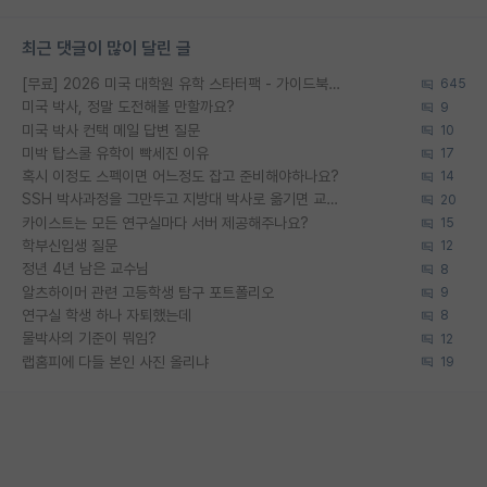
최근 댓글이 많이 달린 글
[무료] 2026 미국 대학원 유학 스타터팩 - 가이드북 & 합격자 컨택메일 템플릿
645
미국 박사, 정말 도전해볼 만할까요?
9
미국 박사 컨택 메일 답변 질문
10
미박 탑스쿨 유학이 빡세진 이유
17
혹시 이정도 스펙이면 어느정도 잡고 준비해야하나요?
14
SSH 박사과정을 그만두고 지방대 박사로 옮기면 교수의 꿈은 끝일까요?
20
카이스트는 모든 연구실마다 서버 제공해주나요?
15
학부신입생 질문
12
정년 4년 남은 교수님
8
알츠하이머 관련 고등학생 탐구 포트폴리오
9
연구실 학생 하나 자퇴했는데
8
물박사의 기준이 뭐임?
12
랩홈피에 다들 본인 사진 올리냐
19