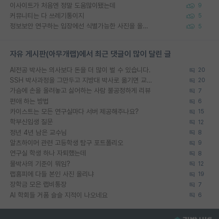
이사이트가 처음엔 정말 도움많이됐는데
9
커뮤니티는 다 쓰레기통이지
5
정보보안 연구하는 입장에선 식별가능한 사진을 올리는건 비추이긴함
5
자유 게시판(아무개랩)에서 최근 댓글이 많이 달린 글
AI전공 박사는 의사보다 돈을 더 많이 벌 수 있습니다.
20
SSH 박사과정을 그만두고 지방대 박사로 옮기면 교수의 꿈은 끝일까요?
20
가슴에 손을 올려놓고 싫어하는 사람 불공정하게 리뷰
7
편애 하는 방법
6
카이스트는 모든 연구실마다 서버 제공해주나요?
15
학부신입생 질문
12
정년 4년 남은 교수님
8
알츠하이머 관련 고등학생 탐구 포트폴리오
9
연구실 학생 하나 자퇴했는데
8
물박사의 기준이 뭐임?
12
랩홈피에 다들 본인 사진 올리냐
19
장학금 모은 랩비통장
7
AI 학회들 거품 슬슬 지적이 나오네요
6