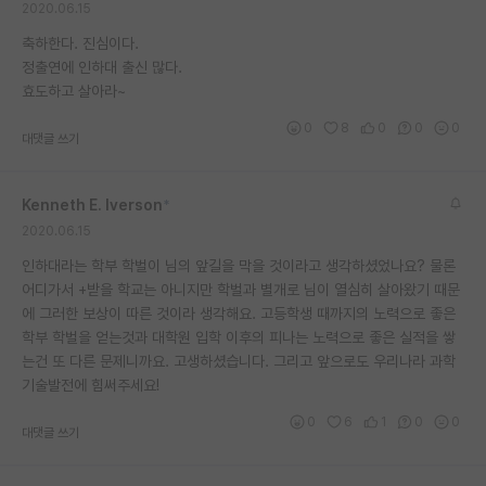
2020.06.15
재팬라운지 🌸
축하한다. 진심이다.
정출연에 인하대 출신 많다.
효도하고 살아라~
0
8
0
0
0
대댓글 쓰기
Kenneth E. Iverson
*
2020.06.15
인하대라는 학부 학벌이 님의 앞길을 막을 것이라고 생각하셨었나요? 물론
어디가서 +받을 학교는 아니지만 학벌과 별개로 님이 열심히 살아왔기 때문
에 그러한 보상이 따른 것이라 생각해요. 고등학생 때까지의 노력으로 좋은
학부 학벌을 얻는것과 대학원 입학 이후의 피나는 노력으로 좋은 실적을 쌓
는건 또 다른 문제니까요. 고생하셨습니다. 그리고 앞으로도 우리나라 과학
기술발전에 힘써주세요!
0
6
1
0
0
대댓글 쓰기