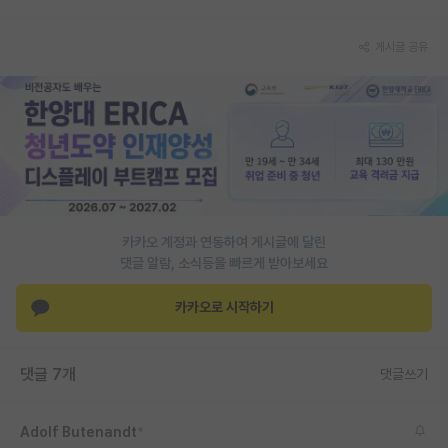
PI 전용 게시판
게시글 공유
인문사회 계열 게시판
특수/전문대학원 게시판
반도체/AI 게시판
장학금/장학생 게시판
학술 정보 게시판
카카오 계정과 연동하여 게시글에 달린
댓글 알람, 소식등을 빠르게 받아보세요
홍보 게시판
카카오로 시작하기
커리어
유학교육
댓글 7개
댓글쓰기
이벤트
반도체 아카데미
Adolf Butenandt
*