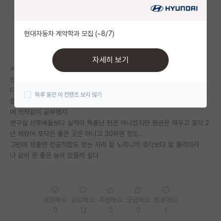
자유 게시판(아무개랩)
현대자동차 계약학과 모집 (~8/7)
미국 유학 게시판
미국 대학원 합격 후기 게시판
자세히 보기
서울대 자대생 많은 인기방에 운 좋게 들어가고..
대학원생 모집 게시판
인기방의 장점은 그냥 여기서 평균 이상만 해도 외부엔 경쟁자가 없다는 거
더라
하루 동안 이 컨텐츠 보지 않기
대학원 합격 후기 게시판
랩실 사람들도 다 수준이 높아서 디스커션하는 재미도 있고 난 열등감 때문
에 악착같이 공부했지
연구실(PI) 홍보 게시판
연구실 선후배들보다 실적이 특출난 편은 아니었지만 평균은 채우고 포닥 2
년 채웠어 포닥은 좋은 곳은 아니고 30위권 정도..
석박사 채용 정보 게시판
그런데 정출연 전공적합도 맞는 자리 잘 노리니까 생각보다 잘 풀리더라
나 같이 운 좋은 놈이 있을까 싶다
임용 정보 게시판
학부 인턴 게시판
취업 게시판
응원해요
공감해요
추천해요
궁금해요
별로에요
0
12
0
0
1
임용 후기 게시판