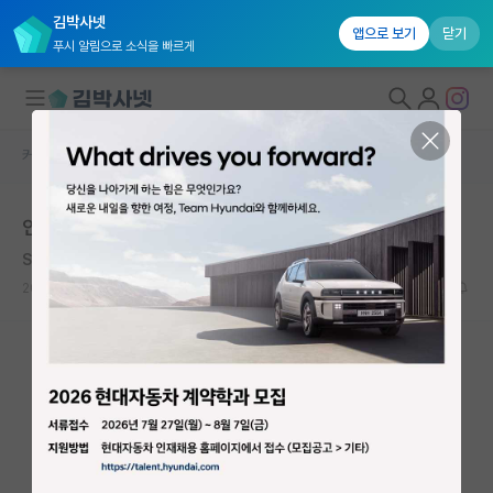
김박사넷
앱으로 보기
닫기
푸시 알림으로 소식을 빠르게
커뮤니티 홈
자유 게시판(아무개랩)
대학원생 모집
인하대 나왔는데 정출연 합격했어
국내대학원 정보
Samuel Beckett
*
연구실&오픈랩
2020.06.15
7
14083
커뮤니티
커뮤니티 홈
전체글보기
베스트 게시판
IF 명예의전당