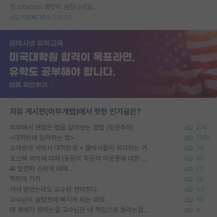
첫 citation 뽕맛이 엄청나네요...
136
10
23005
자유 게시판(아무개랩)에서 핫한 인기글은?
외부에서 괜찮은 랩을 알아보는 방법 (장문주의)
274
<대학원에 입학하는 법>
1388
소재분야 석박사 대학원생 + 물박사들이 착각하는 거
72
포스텍 억까에 대해 (동문의 학문적 아웃풋에 대한 반박)
50
AI 탑컨퍼 순위에 대해..
27
학위의 가치
20
석사 받았는데도 교수랑 연락한다.
43
교수님이 슬럼프에 빠지게 되는 과정
40
왜 후배가 못하는걸 교수님은 내 책임으로 돌리는걸까요?
4