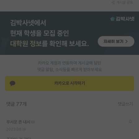
게시글 공유
PI 전용 게시판
인문사회 계열 게시판
특수/전문대학원 게시판
반도체/AI 게시판
장학금/장학생 게시판
카카오 계정과 연동하여 게시글에 달린
댓글 알람, 소식등을 빠르게 받아보세요
학술 정보 게시판
카카오로 시작하기
홍보 게시판
커리어
댓글 77개
댓글쓰기
유학교육
이벤트
무서운 존 내시
2023.06.19
반도체 아카데미