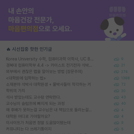
🔥 시선집중 핫한 인기글
Korea University 수학, 컴퓨터과학 이학사, UC Berkeley 산업공학 대학원 공학박사가 되는 것은 쉽지 않겠죠?
9
경북대 컴퓨터학부 4.4 -> 카이스트 전기전자 석박사통합과정 합격
21
외부에서 괜찮은 랩을 알아보는 방법 (장문주의)
274
<대학원에 입학하는 법>
1388
소재분야 석박사 대학원생 + 물박사들이 착각하는 거
72
학위의 가치
20
석사 받았는데도 교수랑 연락한다.
43
교수님이 슬럼프에 빠지게 되는 과정
40
왜 후배가 못하는걸 교수님은 내 책임으로 돌리는걸까요?
4
대학원 어디로 가야할까요?
4
이사이트가 처음엔 정말 도움많이됐는데
9
커뮤니티는 다 쓰레기통이지
5