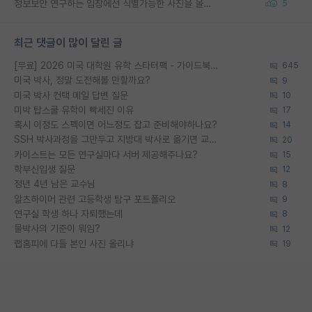
정보보안 연구하는 입장에선 식별가능한 사진을 올리는건 비추이긴함
5
최근 댓글이 많이 달린 글
[무료] 2026 미국 대학원 유학 스타터팩 - 가이드북 & 합격자 컨택메일 템플릿
645
미국 박사, 정말 도전해볼 만할까요?
9
미국 박사 컨택 메일 답변 질문
10
미박 탑스쿨 유학이 빡세진 이유
17
혹시 이정도 스펙이면 어느정도 잡고 준비해야하나요?
14
SSH 박사과정을 그만두고 지방대 박사로 옮기면 교수의 꿈은 끝일까요?
20
카이스트는 모든 연구실마다 서버 제공해주나요?
15
학부신입생 질문
12
정년 4년 남은 교수님
8
알츠하이머 관련 고등학생 탐구 포트폴리오
9
연구실 학생 하나 자퇴했는데
8
물박사의 기준이 뭐임?
12
랩홈피에 다들 본인 사진 올리냐
19