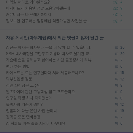
대학원 어디로 가야할까요?
4
이사이트가 처음엔 정말 도움많이됐는데
9
커뮤니티는 다 쓰레기통이지
5
정보보안 연구하는 입장에선 식별가능한 사진을 올리는건 비추이긴함
5
자유 게시판(아무개랩)에서 최근 댓글이 많이 달린 글
AI전공 박사는 의사보다 돈을 더 많이 벌 수 있습니다.
20
SSH 박사과정을 그만두고 지방대 박사로 옮기면 교수의 꿈은 끝일까요?
20
가슴에 손을 올려놓고 싫어하는 사람 불공정하게 리뷰
7
편애 하는 방법
6
카이스트는 모든 연구실마다 서버 제공해주나요?
15
학부신입생 질문
12
정년 4년 남은 교수님
8
알츠하이머 관련 고등학생 탐구 포트폴리오
9
연구실 학생 하나 자퇴했는데
8
물박사의 기준이 뭐임?
12
랩홈피에 다들 본인 사진 올리냐
19
장학금 모은 랩비통장
7
AI 학회들 거품 슬슬 지적이 나오네요
6