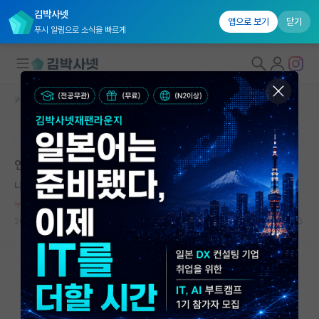
김박사넷
앱으로 보기
닫기
푸시 알림으로 소식을 빠르게
커뮤니티 홈
자유 게시판(아무개랩)
대학원생 모집
본문이 수정되지 않는 박제글입니다.
국내대학원 정보
연세대 포스텍 전자 대학원 사이에서 고민중입니다.
연구실&오픈랩
나른한 로버트 보일
커뮤니티
누적 신고가 20개 이상인 사용자입니다.
2023.06.19
77
8286
커뮤니티 홈
전체글보기
베스트 게시판
IF 명예의전당