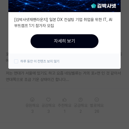
자유 게시판(아무개랩)
[김박사넷재팬라운지] 일본 DX 컨설팅 기업 취업을 위한 IT, AI
미국 유학 게시판
부트캠프 1기 참가자 모집
미국 대학원 합격 후기 게시판
자세히 보기
대학원생 모집 게시판
포스텍은 전자에서 평균(?) 정도 되는 랩이고 연세대는 인기랩입니다. 둘 중
대학원 합격 후기 게시판
에 어디 갈지 조금 고민되네요. 조언 부탁드립니다.
하루 동안 이 컨텐츠 보지 않기
연구실(PI) 홍보 게시판
저는 연대가 서울에 있기도 하고 요즘 네임벨류는 거의 포=연 인 것 같아서
연대쪽으로 조금 기운 상태이긴 합니다...
석박사 채용 정보 게시판
임용 정보 게시판
학부 인턴 게시판
응원해요
공감해요
추천해요
궁금해요
별로에요
3
3
1
2
26
취업 게시판
임용 후기 게시판