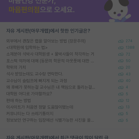
자유 게시판(아무개랩)에서 핫한 인기글은?
외부에서 괜찮은 랩을 알아보는 방법 (장문주의)
274
<대학원에 입학하는 법>
1388
소재분야 석박사 대학원생 + 물박사들이 착각하는 거
72
포스텍 억까에 대해 (동문의 학문적 아웃풋에 대한 반박)
50
학위의 가치
20
석사 받았는데도 교수랑 연락한다.
43
교수님이 슬럼프에 빠지게 되는 과정
40
왜 후배가 못하는걸 교수님은 내 책임으로 돌리는걸까요?
4
대학원 어디로 가야할까요?
5
편애 하는 방법
12
이사이트가 처음엔 정말 도움많이됐는데
13
커뮤니티는 다 쓰레기통이지
5
정보보안 연구하는 입장에선 식별가능한 사진을 올리는건 비추이긴함
5
자유 게시판(아무개랩)에서 최근 댓글이 많이 달린 글