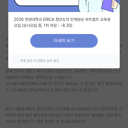
자유 게시판(아무개랩)
2026 한양대학교 ERICA 청년도약 인재양성 부트캠프 교육생
미국 유학 게시판
모집 (상시모집 중, 1차 마감 : ~8.30)
미국 대학원 합격 후기 게시판
안녕하세요 현재 자연대 재학 중인 학부생 2학년입니다.
자세히 보기
대학원생 모집 게시판
원래는 자연대 대학원으로 진학하려 했으나 대학원 졸업 후 순수학문은 천재
가 아닌 이상 힘들 거 같아, 신소재나 화학공학을 복수전공하고 배터리 대학
대학원 합격 후기 게시판
원을 진학하는 것으로 길을 잡았습니다.
하루 동안 이 컨텐츠 보지 않기
연구실(PI) 홍보 게시판
현재 전과는 힘들고 복수전공이 현실적으로 가능한데, 화학공학보다는 신소
재공학이 저에게는 매력적으로 느껴집니다.
석박사 채용 정보 게시판
신소재나 화학공학이나 배터리 연구가 계속되는 거 같지만, 제가 찾아보기에
는 신소재보단 화학공학에서 더 많이 연구 되는 것 같습니다.
임용 정보 게시판
학부 인턴 게시판
혹시 나중에 배터리 랩에 진학시 신소재를 복수전공하게 되어 화학공학을 선
취업 게시판
택하지 않아 보다 불리하게 작용되는 부분이 있을까요? 쓸데없는 질문 받아
주셔서 감사합니다. 연휴 마무리 잘 하시길 바랍니다.
임용 후기 게시판