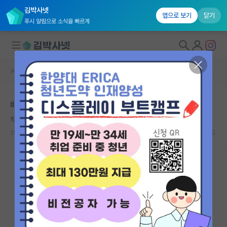
김박사넷
앱으로 보기
닫기
푸시 알림으로 소식을 빠르게
커뮤니티 홈
자유 게시판(아무개랩)
대학원생 모집
배터리 분야 대학원 진학 전 복수전공을 하려합니다.
국내대학원 정보
착한 레오나르도 다빈치
연구실&오픈랩
2023.05.30
9
1417
커뮤니티
커뮤니티 홈
전체글보기
베스트 게시판
IF 명예의전당