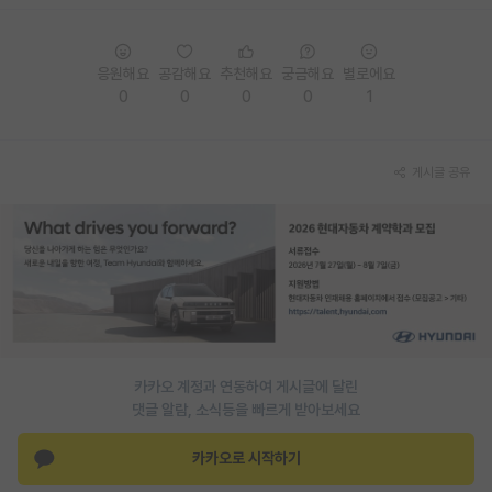
PI 전용 게시판
응원해요
공감해요
추천해요
궁금해요
별로에요
인문사회 계열 게시판
0
0
0
0
1
특수/전문대학원 게시판
반도체/AI 게시판
게시글 공유
장학금/장학생 게시판
학술 정보 게시판
홍보 게시판
커리어
유학교육
카카오 계정과 연동하여 게시글에 달린
댓글 알람, 소식등을 빠르게 받아보세요
이벤트
카카오로 시작하기
반도체 아카데미