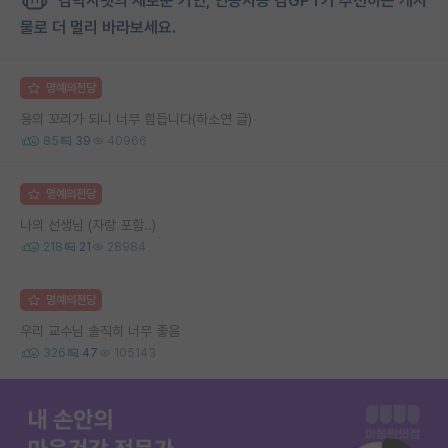
김박사넷의 새로운 거인, 인공지능 김GPT가 추천하는 게시
물로 더 멀리 바라보세요.
명예의전당
용의 꼬리가 되니 너무 힘듭니다(하소연 글)
85
39
40966
명예의전당
나의 선생님 (자랑 포함..)
218
21
28984
명예의전당
우리 교수님 솔직히 너무 좋음
326
47
105143