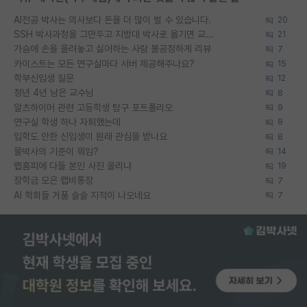
AI전공 박사는 의사보다 돈을 더 많이 벌 수 있습니다.
20
SSH 박사과정을 그만두고 지방대 박사로 옮기면 교수의 꿈은 끝일까요?
21
가슴에 손을 올려놓고 싫어하는 사람 불공정하게 리뷰
7
카이스트는 모든 연구실마다 서버 제공해주나요?
15
학부신입생 질문
12
정년 4년 남은 교수님
8
알츠하이머 관련 고등학생 탐구 포트폴리오
9
연구실 학생 하나 자퇴했는데
8
입학도 안한 신입생이 원래 관심을 받나요
8
물박사의 기준이 뭐임?
14
랩홈피에 다들 본인 사진 올리냐
19
장학금 모은 랩비통장
7
AI 학회들 거품 슬슬 지적이 나오네요
7