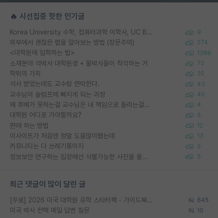
🔥 시선집중 핫한 인기글
Korea University 수학, 컴퓨터과학 이학사, UC Berkeley 산업공학 대학원 공학박사가 되는 것은 쉽지 않겠죠?
9
외부에서 괜찮은 랩을 알아보는 방법 (장문주의)
274
<대학원에 입학하는 법>
1388
소재분야 석박사 대학원생 + 물박사들이 착각하는 거
72
학위의 가치
20
석사 받았는데도 교수랑 연락한다.
43
교수님이 슬럼프에 빠지게 되는 과정
40
왜 후배가 못하는걸 교수님은 내 책임으로 돌리는걸까요?
4
대학원 어디로 가야할까요?
5
편애 하는 방법
12
이사이트가 처음엔 정말 도움많이됐는데
13
커뮤니티는 다 쓰레기통이지
5
정보보안 연구하는 입장에선 식별가능한 사진을 올리는건 비추이긴함
5
최근 댓글이 많이 달린 글
[무료] 2026 미국 대학원 유학 스타터팩 - 가이드북 & 합격자 컨택메일 템플릿
645
미국 박사 컨택 메일 답변 질문
10