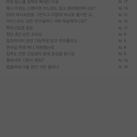
미박 탑스쿨 유학이 빡세진 이유
17
혹시 이정도 스펙이면 어느정도 잡고 준비해야하나요?
14
SSH 박사과정을 그만두고 지방대 박사로 옮기면 교수의 꿈은 끝일까요?
21
카이스트는 모든 연구실마다 서버 제공해주나요?
15
학부신입생 질문
12
정년 4년 남은 교수님
8
알츠하이머 관련 고등학생 탐구 포트폴리오
9
연구실 학생 하나 자퇴했는데
8
입학도 안한 신입생이 원래 관심을 받나요
8
물박사의 기준이 뭐임?
14
랩홈피에 다들 본인 사진 올리냐
19