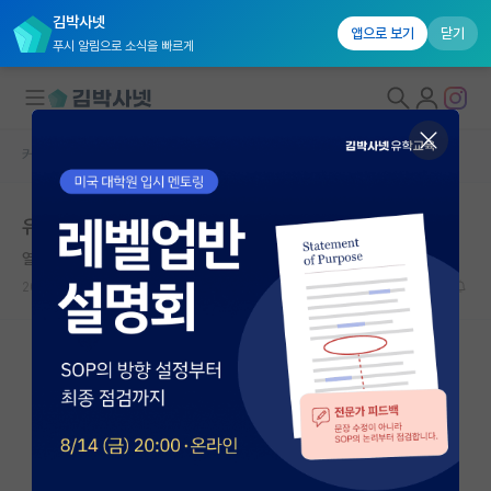
김박사넷
앱으로 보기
닫기
푸시 알림으로 소식을 빠르게
커뮤니티 홈
자유 게시판(아무개랩)
대학원생 모집
유니스트 가능할까요?
국내대학원 정보
열정적인 플라톤
연구실&오픈랩
2023.05.29
19
5117
커뮤니티
커뮤니티 홈
전체글보기
베스트 게시판
IF 명예의전당