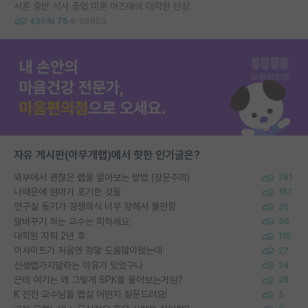
서른 중반 석사 졸업 미혼 아즈매의 대학원 단상
435
75
66803
자유 게시판(아무개랩)에서 핫한 인기글은?
외부에서 괜찮은 랩을 알아보는 방법 (장문주의)
281
나때문에 엄마가 포기한 것들
182
연구실 동기가 경쟁의식 너무 강해서 불편함
26
말바꾸기 하는 교수는 피하세요
56
대학원 자퇴 2년 후
116
이사이트가 처음엔 정말 도움많이됐는데
27
신생랩가지말라는 이유가 있었구나
24
근데 여기는 왜 그렇게 SPK를 물어보는거임?
28
K 전전 교수님들 랩실 어떤지 질문드려요!
5