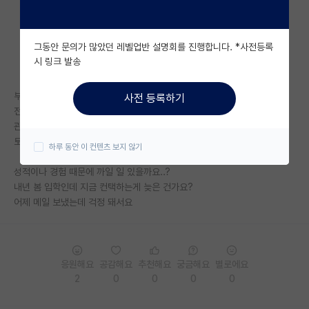
자유 게시판(아무개랩)
그동안 문의가 많았던 레벨업반 설명회를 진행합니다. *사전등록
미국 유학 게시판
시 링크 발송
미국 대학원 합격 후기 게시판
부산/경북 지거국
사전 등록하기
대학원생 모집 게시판
전체 3.96/4.5 전공 4.0/4.5
관련 분야 연구실 경험 O, 수상 경험 O
대학원 합격 후기 게시판
토익 900
하루 동안 이 컨텐츠 보지 않기
연구실(PI) 홍보 게시판
성적이나 경험 때문에 까일 일 있을까요..?
내년 봄 입학인데 지금 컨택하는게 늦은 건가요?
석박사 채용 정보 게시판
어제 메일 보냈는데 걱정 돼서요
임용 정보 게시판
학부 인턴 게시판
응원해요
공감해요
추천해요
궁금해요
별로에요
취업 게시판
2
0
0
0
0
임용 후기 게시판