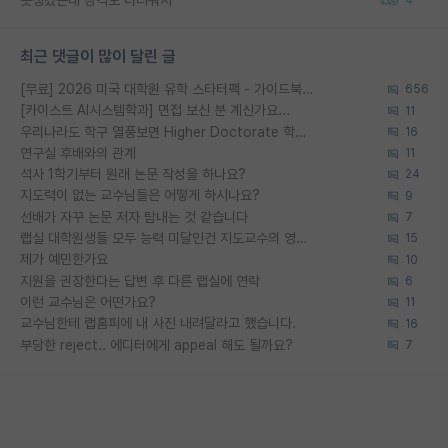
최근 댓글이 많이 달린 글
[무료] 2026 미국 대학원 유학 스타터팩 - 가이드북 & 합격자 컨택메일 템플릿
656
[카이스트 AI시스템학과] 면접 보신 분 계신가요...
11
우리나라도 학구 열풍보면 Higher Doctorate 학위가 필요하다고 봅니다.
16
연구실 후배와의 관계
11
석사 1학기부터 원래 논문 작성을 하나요?
24
지도력이 없는 교수님들은 어떻게 하시나요?
9
선배가 자꾸 논문 저자 탐내는 것 같습니다
7
랩실 대학원생들 모두 능력 미달인건 지도교수의 영향 아닌가?
15
제가 예민한가요
10
지원을 권장한다는 답변 후 다른 랩실에 연락
6
이런 교수님은 어떤가요?
11
교수님한테 랩홈피에 내 사진 내려달라고 했습니다.
16
부당한 reject.. 에디터에게 appeal 해도 될까요?
7