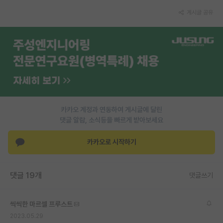
게시글 공유
PI 전용 게시판
인문사회 계열 게시판
특수/전문대학원 게시판
반도체/AI 게시판
장학금/장학생 게시판
카카오 계정과 연동하여 게시글에 달린
학술 정보 게시판
댓글 알람, 소식등을 빠르게 받아보세요
홍보 게시판
카카오로 시작하기
커리어
유학교육
댓글 19개
댓글쓰기
이벤트
씩씩한 마르셀 프루스트
반도체 아카데미
2023.05.29