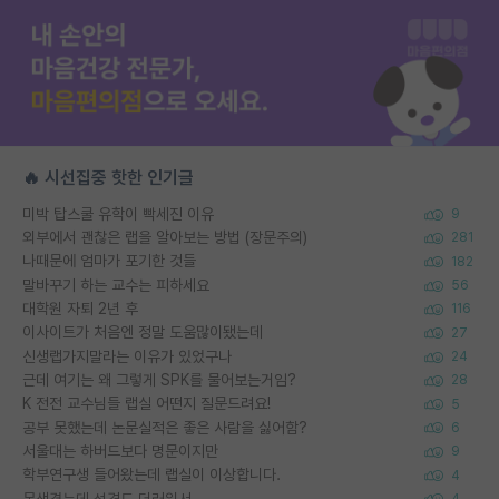
🔥 시선집중 핫한 인기글
미박 탑스쿨 유학이 빡세진 이유
9
외부에서 괜찮은 랩을 알아보는 방법 (장문주의)
281
나때문에 엄마가 포기한 것들
182
말바꾸기 하는 교수는 피하세요
56
대학원 자퇴 2년 후
116
이사이트가 처음엔 정말 도움많이됐는데
27
신생랩가지말라는 이유가 있었구나
24
근데 여기는 왜 그렇게 SPK를 물어보는거임?
28
K 전전 교수님들 랩실 어떤지 질문드려요!
5
공부 못했는데 논문실적은 좋은 사람을 싫어함?
6
서울대는 하버드보다 명문이지만
9
학부연구생 들어왔는데 랩실이 이상합니다.
4
못생겼는데 성격도 더러워서
4