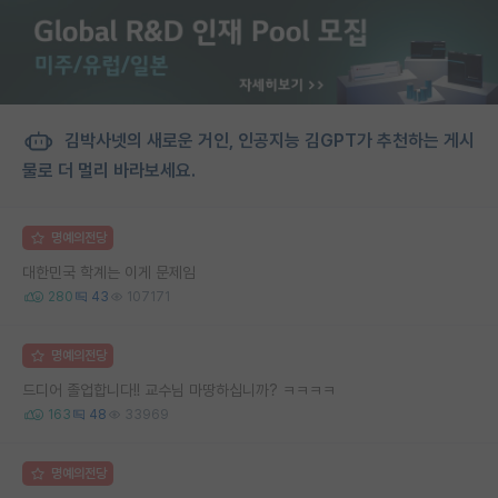
김박사넷의 새로운 거인, 인공지능 김GPT가 추천하는 게시
물로 더 멀리 바라보세요.
명예의전당
대한민국 학계는 이게 문제임
280
43
107171
명예의전당
드디어 졸업합니다!! 교수님 마땅하십니까? ㅋㅋㅋㅋ
163
48
33969
명예의전당