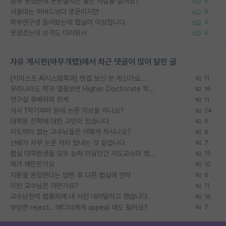
공부 못했는데 논문실적은 좋은 사람을 싫어함?
6
서울대는 하버드보다 명문이지만
9
학부연구생 들어왔는데 랩실이 이상합니다.
4
못생겼는데 성격도 더러워서
4
자유 게시판(아무개랩)에서 최근 댓글이 많이 달린 글
[카이스트 AI시스템학과] 면접 보신 분 계신가요...
11
우리나라도 학구 열풍보면 Higher Doctorate 학위가 필요하다고 봅니다.
16
연구실 후배와의 관계
11
석사 1학기부터 원래 논문 작성을 하나요?
24
대학원 진학에 대한 고민이 있습니다.
6
지도력이 없는 교수님들은 어떻게 하시나요?
9
선배가 자꾸 논문 저자 탐내는 것 같습니다
7
랩실 대학원생들 모두 능력 미달인건 지도교수의 영향 아닌가?
15
제가 예민한가요
10
지원을 권장한다는 답변 후 다른 랩실에 연락
6
이런 교수님은 어떤가요?
11
교수님한테 랩홈피에 내 사진 내려달라고 했습니다.
16
부당한 reject.. 에디터에게 appeal 해도 될까요?
7