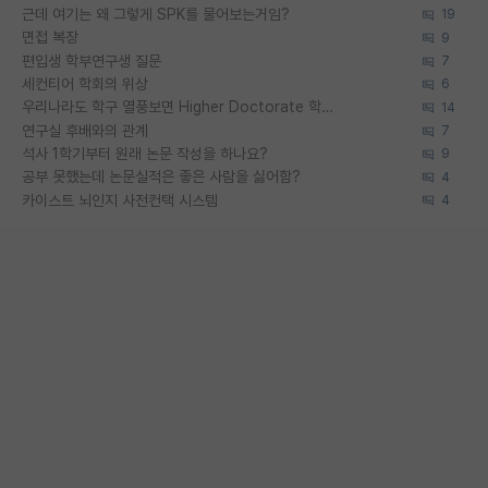
근데 여기는 왜 그렇게 SPK를 물어보는거임?
19
면접 복장
9
편입생 학부연구생 질문
7
세컨티어 학회의 위상
6
우리나라도 학구 열풍보면 Higher Doctorate 학위가 필요하다고 봅니다.
14
연구실 후배와의 관계
7
석사 1학기부터 원래 논문 작성을 하나요?
9
공부 못했는데 논문실적은 좋은 사람을 싫어함?
4
카이스트 뇌인지 사전컨택 시스템
4