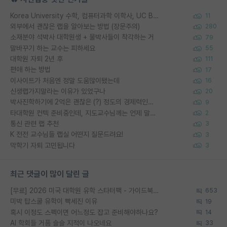
Korea University 수학, 컴퓨터과학 이학사, UC Berkeley 산업공학 대학원 공학박사가 되는 것은 쉽지 않겠죠?
11
외부에서 괜찮은 랩을 알아보는 방법 (장문주의)
280
소재분야 석박사 대학원생 + 물박사들이 착각하는 거
79
말바꾸기 하는 교수는 피하세요
55
대학원 자퇴 2년 후
111
편애 하는 방법
17
이사이트가 처음엔 정말 도움많이됐는데
16
신생랩가지말라는 이유가 있었구나
20
박사진학하기에 2억은 괜찮은 (?) 정도의 경제력인가요
9
타대학원 컨텍 준비중인데, 지도교수님께는 언제 말씀드려야 할까요?
2
통신 관련 랩 추천
3
K 전전 교수님들 랩실 어떤지 질문드려요!
3
막학기 자퇴 고민됩니다
3
최근 댓글이 많이 달린 글
[무료] 2026 미국 대학원 유학 스타터팩 - 가이드북 & 합격자 컨택메일 템플릿
653
미박 탑스쿨 유학이 빡세진 이유
19
혹시 이정도 스펙이면 어느정도 잡고 준비해야하나요?
14
AI 학회들 거품 슬슬 지적이 나오네요
33