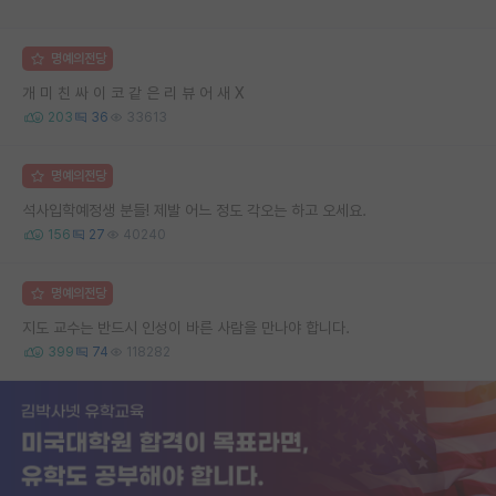
명예의전당
개 미 친 싸 이 코 같 은 리 뷰 어 새 X
203
36
33613
명예의전당
석사입학예정생 분들! 제발 어느 정도 각오는 하고 오세요.
156
27
40240
명예의전당
지도 교수는 반드시 인성이 바른 사람을 만나야 합니다.
399
74
118282