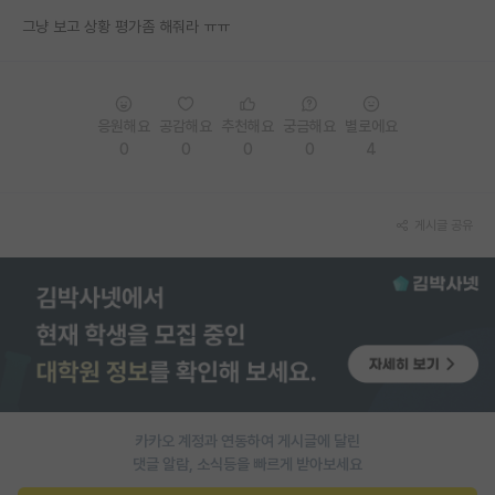
그냥 보고 상황 평가좀 해줘라 ㅠㅠ
PI 전용 게시판
인문사회 계열 게시판
특수/전문대학원 게시판
응원해요
공감해요
추천해요
궁금해요
별로에요
0
0
0
0
4
반도체/AI 게시판
장학금/장학생 게시판
게시글 공유
학술 정보 게시판
홍보 게시판
커리어
유학교육
이벤트
카카오 계정과 연동하여 게시글에 달린
댓글 알람, 소식등을 빠르게 받아보세요
반도체 아카데미