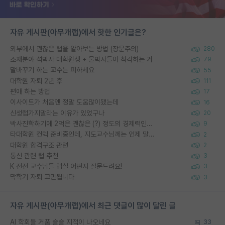
자유 게시판(아무개랩)에서 핫한 인기글은?
외부에서 괜찮은 랩을 알아보는 방법 (장문주의)
280
소재분야 석박사 대학원생 + 물박사들이 착각하는 거
79
말바꾸기 하는 교수는 피하세요
55
대학원 자퇴 2년 후
111
편애 하는 방법
17
이사이트가 처음엔 정말 도움많이됐는데
16
신생랩가지말라는 이유가 있었구나
20
박사진학하기에 2억은 괜찮은 (?) 정도의 경제력인가요
9
타대학원 컨텍 준비중인데, 지도교수님께는 언제 말씀드려야 할까요?
2
대학원 합격구조 관련
2
통신 관련 랩 추천
3
K 전전 교수님들 랩실 어떤지 질문드려요!
3
막학기 자퇴 고민됩니다
3
자유 게시판(아무개랩)에서 최근 댓글이 많이 달린 글
AI 학회들 거품 슬슬 지적이 나오네요
33