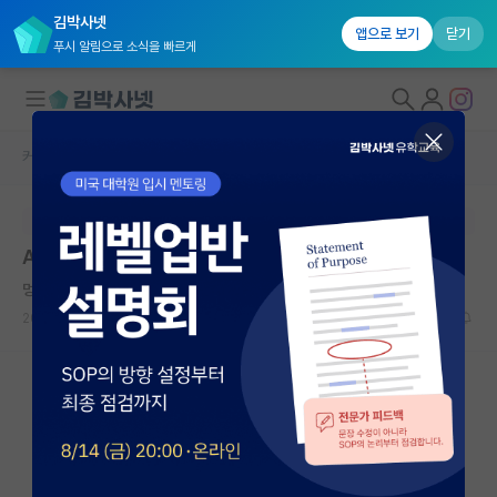
김박사넷
앱으로 보기
닫기
푸시 알림으로 소식을 빠르게
커뮤니티 홈
자유 게시판(아무개랩)
대학원생 모집
본문이 수정되지 않는 박제글입니다.
국내대학원 정보
Ai 대학원 목표인데 남에게 말하기 쪽팔림
연구실&오픈랩
멍때리는 안톤 체호프
커뮤니티
2023.05.29
14
4213
커뮤니티 홈
전체글보기
베스트 게시판
IF 명예의전당