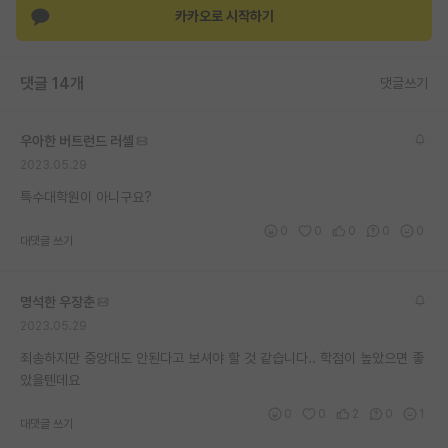
카카오로 시작하기
재팬라운지 🌸
댓글 14개
댓글쓰기
우아한 버트런드 러셀
2023.05.29
특수대학원이 아니구요?
0
0
0
0
0
대댓글 쓰기
명석한 우장춘
2023.05.29
죄송하지만 중앙대도 안된다고 보셔야 할 것 같습니다.. 학점이 높았으면 좋
았을텐데요
0
0
2
0
1
대댓글 쓰기