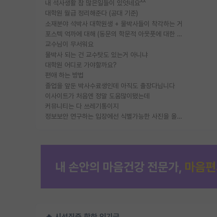
내 석사생활 참 많은일들이 있엇네요^^
대학원 월급 정리해준다 (공대 기준)
소재분야 석박사 대학원생 + 물박사들이 착각하는 거
포스텍 억까에 대해 (동문의 학문적 아웃풋에 대한 반박)
교수님이 무서워요
물박사 되는 건 교수탓도 있는거 아니냐
대학원 어디로 가야할까요?
편애 하는 방법
졸업을 앞둔 박사수료생인데 아직도 출장다닙니다
이사이트가 처음엔 정말 도움많이됐는데
커뮤니티는 다 쓰레기통이지
정보보안 연구하는 입장에선 식별가능한 사진을 올리는건 비추이긴함
🔥 시선집중 핫한 인기글