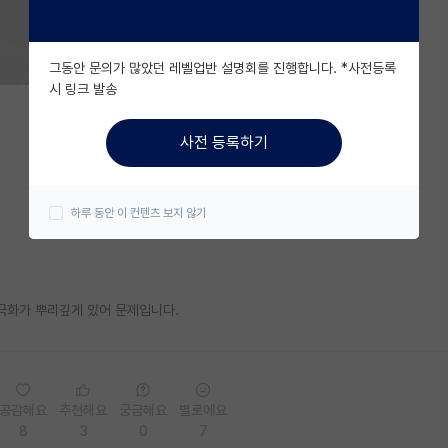
그동안 문의가 많았던 레벨업반 설명회를 진행합니다. *사전등록
시 링크 발송
사전 등록하기
하루 동안 이 컨텐츠 보지 않기
극화가 뿌리깊게 있어 문제입니다.
공감해요
추천해요
궁금해요
별로에요
8
3
0
7