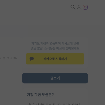
카카오 계정과 연동하여 게시글에 달린
댓글 알람, 소식등을 빠르게 받아보세요
기
댓글 알람
카카오로 시작하기
글쓰기
가장 핫한 댓글은?
서성한 박사로 교수 된 사람 딱 1명 봤습니다. 근데 지방대 박사로 교수된 거는 기적이 일어나야되요. 서성한 학부부터여도 빡센게 교수임용일텐데 지방대박사로 무슨 교수가 되나요...... 중소기업/중견기업 팀장급/연구소장급이나 될거 같네요.