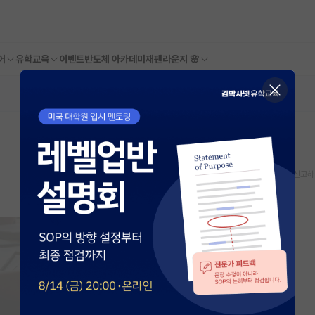
어
유학교육
이벤트
반도체 아카데미
재팬라운지 🌸
스크랩
신고하