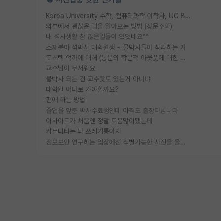
Korea University 수학, 컴퓨터과학 이학사, UC Berkeley 산업공학 대학원 공학박사가 되는 것은 쉽지 않겠죠?
외부에서 괜찮은 랩을 알아보는 방법 (장문주의)
내 석사생활 참 많은일들이 있엇네요^^
소재분야 석박사 대학원생 + 물박사들이 착각하는 거
포스텍 억까에 대해 (동문의 학문적 아웃풋에 대한 반박)
교수님이 무서워요
물박사 되는 건 교수탓도 있는거 아니냐
대학원 어디로 가야할까요?
편애 하는 방법
졸업을 앞둔 박사수료생인데 아직도 출장다닙니다
이사이트가 처음엔 정말 도움많이됐는데
커뮤니티는 다 쓰레기통이지
정보보안 연구하는 입장에선 식별가능한 사진을 올리는건 비추이긴함