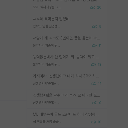
SSH 박사과정을 그만두고 지방대 박사로 옮기면 교수의 꿈은 끝일까요?
20
ㅉㅉ왜 욕먹는지 알겠네
입학도 안한 신입생이 원래 관심을 받나요
9
서당개 개 ㅅㄲ도 3년이면 풍월 읊는데 박사 5년 이상 대리고 있으면서 물된건 교수 탓 맞는ㄱ게 거기가 서당이 아니란 소리임
물박사의 기준이 뭐임?
11
능력없는박사 란 말이지 뭐. 능력이 뭐고 능력이 있다는게 뭔지는 사람마다 기준이 다르니까 얘기해봐야 서로 자기 기준만 얘기해서 논쟁이 끝이 안나고. 주위에서 능력있고 야심있는 신입생이 교수가 유의미한 피드백을 아예 안주면서 제대로된 과제에 참여해볼 기회도 제공하지 않고 잡일 뺑뺑이만 돌려서 맨날 단순작업만 하면서 밤새다가 눈빛이 점점 죽어가는걸 본 사람은 물박사는 교수탓이라고 하고, 교수는 이것저것 알려도 주고 기회도 주고 사수 동기 붙여주면서 어떻게든 끌고가려고 하는데 본인이 매일 뺀질거리면서 출근 하는둥마는둥 하다가 기껏 와서도 폰이나 쳐다보다가 실험 망치고 저녁약속있어서 먼저 가볼게요~ 하는걸 본 사람은 물박사는 본인탓이라고 함.
물박사의 기준이 뭐임?
13
가지마라. 신생랩이고 내가 석사 3학기차인데 최고참인데 나도 아무것도 모르는데 교수가 후배들 왜 논문 교육 안시키냐. 논문 왜 안 써오냐 닦달한다
신생랩가지말라는 이유가 있었구나
12
신생랩+젊은 교수 이게 ㄹㅇ 모 아니면 도인듯.
신생랩가지말라는 이유가 있었구나
9
ML 대부분이 골드 스탠다드 하나 상정해놓고 (벤치마크 데이터셋이 여러 개면 여러 개 상정) 그거 얼마나 잘 맞추나 싸움임 가끔 번뜩이는 설계 철학을 보여주는 논문들도 있지만 대부분 그거 성적 얼마나 더 올리느라에 혈안이 되어 있는 측면이 잇음
AI 학회들 거품 슬슬 지적이 나오네요
10