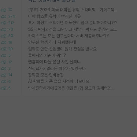
[무료] 2026 미국 대학원 유학 스타터팩 - 가이드북 & 합격자 컨택메일 템플릿
10
미박 탑스쿨 유학이 빡세진 이유
275
혹시 이정도 스펙이면 어느정도 잡고 준비해야하나요?
212
SSH 박사과정을 그만두고 지방대 박사로 옮기면 교수의 꿈은 끝일까요?
73
카이스트는 모든 연구실마다 서버 제공해주나요?
50
연구실 학생 하나 자퇴했는데
16
입학도 안한 신입생이 원래 관심을 받나요
29
물박사의 기준이 뭐임?
5
랩홈피에 다들 본인 사진 올리냐
12
신생랩가지말라는 이유가 있었구나
3
장학금 모은 랩비통장
14
AI 학회들 거품 슬슬 지적이 나오네요
6
박사진학하기에 2억은 괜찮은 (?) 정도의 경제력인가요
5