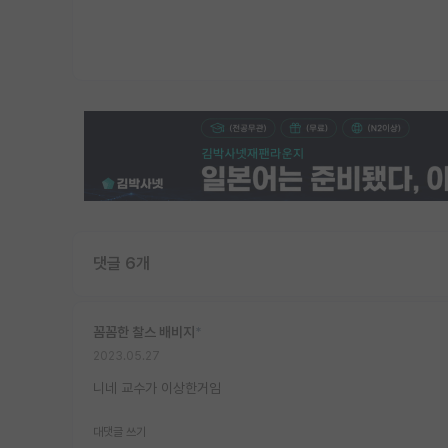
댓글 6개
꼼꼼한 찰스 배비지
*
2023.05.27
니네 교수가 이상한거임
대댓글 쓰기