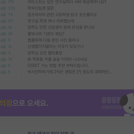
카이스트는 모든 연구실마다 서버 제공해주나요?
212
학부신입생 질문
275
알츠하이머 관련 고등학생 탐구 포트폴리오
73
연구실 학생 하나 자퇴했는데
50
입학도 안한 신입생이 원래 관심을 받나요
16
물박사의 기준이 뭐임?
29
랩홈피에 다들 본인 사진 올리냐
5
신생랩가지말라는 이유가 있었구나
12
장학금 모은 랩비통장
3
AI 학회들 거품 슬슬 지적이 나오네요
14
DGIST 가는 방법 추천 부탁드립니다.
6
박사진학하기에 2억은 괜찮은 (?) 정도의 경제력인가요
5
최근 댓글이 많이 달린 글