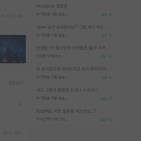
neurips는 괜찮음
AI 학회들 거품 슬슬 지적이 나오네요
8
게시글 공유
open ai가 ai대장아님? 그럼 쟤가 하는 말이 다 맞겠네
AI 학회들 거품 슬슬 지적이 나오네요
8
신생랩 1기 출신인데 신생랩은 줠라 무거운 바벨 같은거임. 들면 대박인데 못들면 깔려 죽음. 아무도 알려주지 않는 환경에서 자생해야하지만, 일단 살아남았다면 그 어떤 사람보다 악착같고 생존력 높은 사람으로 거듭날 수 있음
신생랩가지말라는 이유가 있었구나
12
뭐 토익같은게 되버린거죠 토익 900이라고 영어잘하는건 아닙니다만 잘하는사람은 다 900을 넘는 그런
AI 학회들 거품 슬슬 지적이 나오네요
9
댓글쓰기
내가 그렇게 말할땐 신고나 누르더니
AI 학회들 거품 슬슬 지적이 나오네요
11
32살에도 이런 질문을 하는군요...?
박사진학하기에 2억은 괜찮은 (?) 정도의 경제력인가요
13
7
0
6