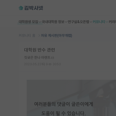
대학원생 모집
국내대학원 정보
연구실&오픈랩
커뮤니티
커리
커뮤니티 홈
자유 게시판(아무개랩)
대학원 반수 관련
짓궂은 한나 아렌트
2023.05.22
9
3053