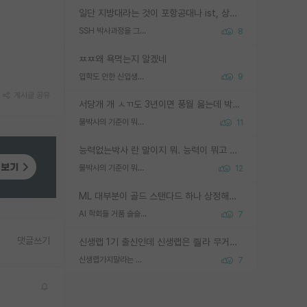
일단 지방대라는 것이 포항공대나 ist, 상위 지거국은 아니라고 생각하겠습니다. 그런곳은 서성한에 비해 소위 대학 네임밸류가 크게 뒤떨어지지는 않으니까요. 대학 이름이 중요하냐? 당연합니다. 대학 이름이 좋아서 좋은 아웃풋이 나오는 것이냐, 좋은 대학은 좋은 사람과 좋은 기회가 몰려있으니 아웃풋도 자연스럽게 좋아지는 것이냐? 대답하기 어려운 문제입니다. 아직 한국 사회에서 학벌을 보는 것도, 특히 이공계를 중심으로 학벌보다는 실적 위주라는 분위기가 형성되는 것도 사실입니다. 지방대 출신으로 전임교수가 될수 있느냐? 가능 불가능을 따지면 당연히 가능입니다. 지방대 박사 출신으로 전임교원이 된 경우가 실제로 있으니까요. 현실적인 가능성이 있느냐? 지금 이정도 대학의 교수가 되고싶다고 생각되는 대학 들어가서 컴공과 교수 목록 켜고 박사 어디서 받았는지 쭉 한번 보세요. 냉정하게 지방대 출신인 분들이 많지는 않으실겁니다.
SSH 박사과정을 그만두고 지방대 박사로 옮기면 교수의 꿈은 끝일까요?
8
ㅉㅉ왜 욕먹는지 알겠네
입학도 안한 신입생이 원래 관심을 받나요
9
게시글 공유
서당개 개 ㅅㄲ도 3년이면 풍월 읊는데 박사 5년 이상 대리고 있으면서 물된건 교수 탓 맞는ㄱ게 거기가 서당이 아니란 소리임
물박사의 기준이 뭐임?
11
능력없는박사 란 말이지 뭐. 능력이 뭐고 능력이 있다는게 뭔지는 사람마다 기준이 다르니까 얘기해봐야 서로 자기 기준만 얘기해서 논쟁이 끝이 안나고. 주위에서 능력있고 야심있는 신입생이 교수가 유의미한 피드백을 아예 안주면서 제대로된 과제에 참여해볼 기회도 제공하지 않고 잡일 뺑뺑이만 돌려서 맨날 단순작업만 하면서 밤새다가 눈빛이 점점 죽어가는걸 본 사람은 물박사는 교수탓이라고 하고, 교수는 이것저것 알려도 주고 기회도 주고 사수 동기 붙여주면서 어떻게든 끌고가려고 하는데 본인이 매일 뺀질거리면서 출근 하는둥마는둥 하다가 기껏 와서도 폰이나 쳐다보다가 실험 망치고 저녁약속있어서 먼저 가볼게요~ 하는걸 본 사람은 물박사는 본인탓이라고 함.
물박사의 기준이 뭐임?
12
ML 대부분이 골드 스탠다드 하나 상정해놓고 (벤치마크 데이터셋이 여러 개면 여러 개 상정) 그거 얼마나 잘 맞추나 싸움임 가끔 번뜩이는 설계 철학을 보여주는 논문들도 있지만 대부분 그거 성적 얼마나 더 올리느라에 혈안이 되어 있는 측면이 잇음
AI 학회들 거품 슬슬 지적이 나오네요
7
댓글쓰기
신생랩 1기 출신인데 신생랩은 줠라 무거운 바벨 같은거임. 들면 대박인데 못들면 깔려 죽음. 아무도 알려주지 않는 환경에서 자생해야하지만, 일단 살아남았다면 그 어떤 사람보다 악착같고 생존력 높은 사람으로 거듭날 수 있음
신생랩가지말라는 이유가 있었구나
7