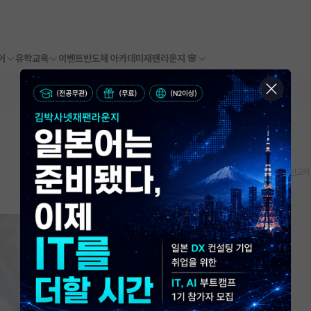
어
유학교육
이벤트
반도체 아카데미
재팬라운지 🌸
스크랩
신고하