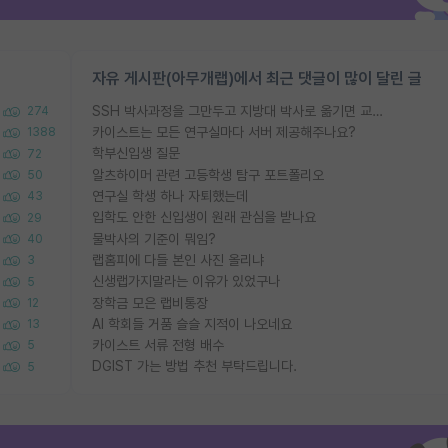
자유 게시판(아무개랩)에서 최근 댓글이 많이 달린 글
SSH 박사과정을 그만두고 지방대 박사로 옮기면 교수의 꿈은 끝일까요?
274
카이스트는 모든 연구실마다 서버 제공해주나요?
1388
학부신입생 질문
72
알츠하이머 관련 고등학생 탐구 포트폴리오
50
연구실 학생 하나 자퇴했는데
43
입학도 안한 신입생이 원래 관심을 받나요
29
물박사의 기준이 뭐임?
40
랩홈피에 다들 본인 사진 올리냐
3
신생랩가지말라는 이유가 있었구나
5
장학금 모은 랩비통장
12
AI 학회들 거품 슬슬 지적이 나오네요
13
카이스트 서류 전형 배수
5
DGIST 가는 방법 추천 부탁드립니다.
5