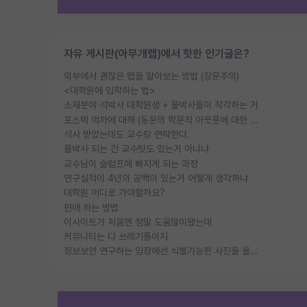
자유 게시판(아무개랩)에서 핫한 인기글은?
외부에서 괜찮은 랩을 알아보는 방법 (장문주의)
<대학원에 입학하는 법>
소재분야 석박사 대학원생 + 물박사들이 착각하는 거
포스텍 억까에 대해 (동문의 학문적 아웃풋에 대한 반박)
석사 받았는데도 교수랑 연락한다.
물박사 되는 건 교수탓도 있는거 아니냐
교수님이 슬럼프에 빠지게 되는 과정
연구실적이 4년의 공백이 있는거 어떻게 생각하냐
대학원 어디로 가야할까요?
편애 하는 방법
이사이트가 처음엔 정말 도움많이됐는데
커뮤니티는 다 쓰레기통이지
정보보안 연구하는 입장에선 식별가능한 사진을 올리는건 비추이긴함