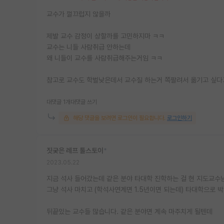
교수가 껄끄럽지 않을까
제발 교수 감정이 상할까를 고민하지마 ㅋㅋ
교수는 니들 사람취급 안하는데
왜 니들이 교수를 사람취급해주는거임 ㅋㅋ
참고로 교수도 학벌낮은데서 교수질 하는거 쪽팔려서 옮기고 싶다
대댓글 1개
대댓글 쓰기
해당 댓글을 보려면 로그인이 필요합니다.
로그인하기
짓궂은 레프 톨스토이
*
2023.05.22
지금 석사 들어갔는데 같은 분야 타대학 진학하는 걸 현 지도교수
그냥 석사 마치고 (학석사연계면 1.5년이면 되는데) 타대학으로 
뒤끝있는 교수들 많습니다. 같은 분야면 계속 마주치게 될텐데