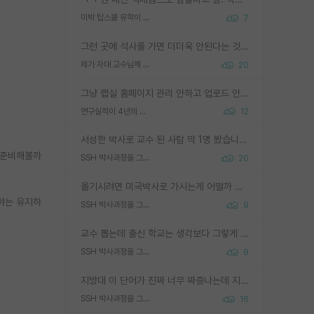
미박 탑스쿨 유학이 빡세진 이유
7
그런 곳에 석사를 가면 더더욱 안된다는 것을 깨달으시면 된겁니다!
제가 자대 교수님께 무례하게 행동한 걸까요?
20
그냥 랩실 홈페이지 관리 안하고 업로드 안한거 아님?
연구실적이 4년의 공백이 있는거 어떻게 생각하냐
12
서성한 박사로 교수 된 사람 딱 1명 봤습니다. 근데 지방대 박사로 교수된 거는 기적이 일어나야되요. 서성한 학부부터여도 빡센게 교수임용일텐데 지방대박사로 무슨 교수가 되나요...... 중소기업/중견기업 팀장급/연구소장급이나 될거 같네요.
를 준비해볼까
SSH 박사과정을 그만두고 지방대 박사로 옮기면 교수의 꿈은 끝일까요?
20
옮기시려면 미국박사로 가시는게 어떨까 싶네요. 교수가 꿈이면 미국박사 하고 미국교수 까지 같이 노리시는게 기회가 많지 않을까요?
야는 유지하
SSH 박사과정을 그만두고 지방대 박사로 옮기면 교수의 꿈은 끝일까요?
9
교수 뽑는데 출신 학교는 생각보다 그렇게 안 봄. 앞으로는 더 안 보게 될거임. 박사는 어디서 진행해도 됨. 단, 제대로 쌓고 좋은 실적 만들 수 있다면. 그런데 지방대는 그럴 가능성이 지극히 낮음. 나만 열심히 잘 하면 된다? 인간은 주변 환경에 지배되는 나약한 존재임. 주변의 지방대 대학원생과 섞이고 지방 특유의 여유로움 또는 나쁘게 얘기해서 나태함에 젖어 살다보면 교수의 꿈 자체를 잊어버리게 될 가능성도 있음. 주변 환경이 70~80%임.
SSH 박사과정을 그만두고 지방대 박사로 옮기면 교수의 꿈은 끝일까요?
9
지방대 이 단어가 진짜 너무 짜증나는데 지방대면 다 그냥 쓰레기인가요? 무슨 말 같지도 않은 댓글들이 있는건지??? 지방에도 충분히 좋은 대학 많고 충분히 잘하는 교수님들 많습니다 포항공대 4개 IST 대표 지거국들 여기 모두 다 지방에 있고 여기 출신들 중에 교수하는 분들 적지 않습니다 지거국 출신이 무슨 교수를 하냐?라고 생각할 사람들 많은데 상위 대표 지거국에 아웃라이어들 많습니다 결국 개인의 연구역량과 실적이 중요합니다 이 역량을 펼치는데 있어서 지도교수와의 합도 중요합니다. 그리고 경력이 필요하면 해외포닥까지 다녀오세요
SSH 박사과정을 그만두고 지방대 박사로 옮기면 교수의 꿈은 끝일까요?
16