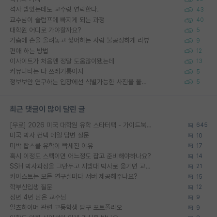
석사 받았는데도 교수랑 연락한다.
43
교수님이 슬럼프에 빠지게 되는 과정
40
대학원 어디로 가야할까요?
5
가슴에 손을 올려놓고 싫어하는 사람 불공정하게 리뷰
9
편애 하는 방법
12
이사이트가 처음엔 정말 도움많이됐는데
13
커뮤니티는 다 쓰레기통이지
5
정보보안 연구하는 입장에선 식별가능한 사진을 올리는건 비추이긴함
5
최근 댓글이 많이 달린 글
[무료] 2026 미국 대학원 유학 스타터팩 - 가이드북 & 합격자 컨택메일 템플릿
645
미국 박사 컨택 메일 답변 질문
10
미박 탑스쿨 유학이 빡세진 이유
17
혹시 이정도 스펙이면 어느정도 잡고 준비해야하나요?
14
SSH 박사과정을 그만두고 지방대 박사로 옮기면 교수의 꿈은 끝일까요?
21
카이스트는 모든 연구실마다 서버 제공해주나요?
15
학부신입생 질문
12
정년 4년 남은 교수님
9
알츠하이머 관련 고등학생 탐구 포트폴리오
9