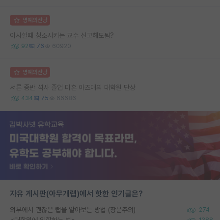
명예의전당
이사할때 청소시키는 교수 신고해도됨?
92
76
60920
명예의전당
서른 중반 석사 졸업 미혼 아즈매의 대학원 단상
434
75
66686
자유 게시판(아무개랩)에서 핫한 인기글은?
외부에서 괜찮은 랩을 알아보는 방법 (장문주의)
274