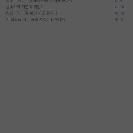
입학도 안한 신입생이 원래 관심을 받나요
8
물박사의 기준이 뭐임?
14
랩홈피에 다들 본인 사진 올리냐
19
AI 학회들 거품 슬슬 지적이 나오네요
11