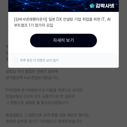
자유 게시판(아무개랩)
[김박사넷재팬라운지] 일본 DX 컨설팅 기업 취업을 위한 IT, AI
미국 유학 게시판
부트캠프 1기 참가자 모집
미국 대학원 합격 후기 게시판
자세히 보기
대학원생 모집 게시판
배터리 랩이긴 한데.. 반도체 공정으로 배터리 만듭니다.
일반 양극합성이랑은 다릅니다.
대학원 합격 후기 게시판
솔직히 연구용이지 산업체에서 쓰이진 않아요..
하루 동안 이 컨텐츠 보지 않기
연구실(PI) 홍보 게시판
실험실 석사 졸업한 선배가 요번에
양극합성쪽 rnd 면접보고왔습니다.
석박사 채용 정보 게시판
Pt면접때 분석역량위주로 어필을 하였다곤 하지만
임용 정보 게시판
면접관들이 2군데 모두 공통적으로 한 질문이
학부 인턴 게시판
그 방법으로 실제로 뭘 할수있냐였습니다.
취업 게시판
졸업생형도 그 질문으로 공격 받을 것을 예상은 했지만,
합당한 답변을 찾기가 어려웠다고 말해주었습니다.
임용 후기 게시판