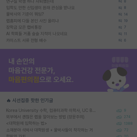
연구실 학생 하나 자퇴했는데
8
입학도 안한 신입생이 원래 관심을 받나요
8
물박사의 기준이 뭐임?
14
랩홈피에 다들 본인 사진 올리냐
19
장학금 모은 랩비통장
7
AI 학회들 거품 슬슬 지적이 나오네요
11
카이스트 서류 전형 배수
6
🔥 시선집중 핫한 인기글
Korea University 수학, 컴퓨터과학 이학사, UC Berkeley 산업공학 대학원 공학박사가 되는 것은 쉽지 않겠죠?
9
외부에서 괜찮은 랩을 알아보는 방법 (장문주의)
274
<대학원에 입학하는 법>
1388
소재분야 석박사 대학원생 + 물박사들이 착각하는 거
72
학위의 가치
20