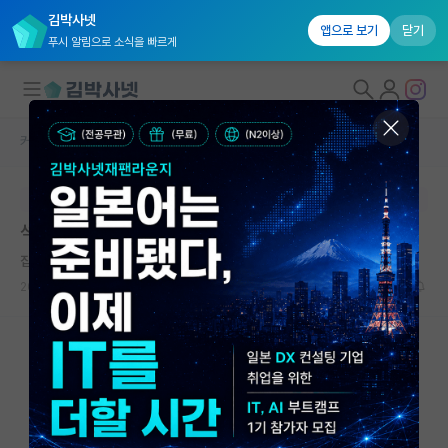
김박사넷
앱으로 보기
닫기
푸시 알림으로 소식을 빠르게
커뮤니티 홈
자유 게시판(아무개랩)
대학원생 모집
본문이 수정되지 않는 박제글입니다.
국내대학원 정보
석사 취업 고민..
연구실&오픈랩
집요한 헤르만 헤세
커뮤니티
2023.05.20
9
3925
커뮤니티 홈
전체글보기
베스트 게시판
IF 명예의전당