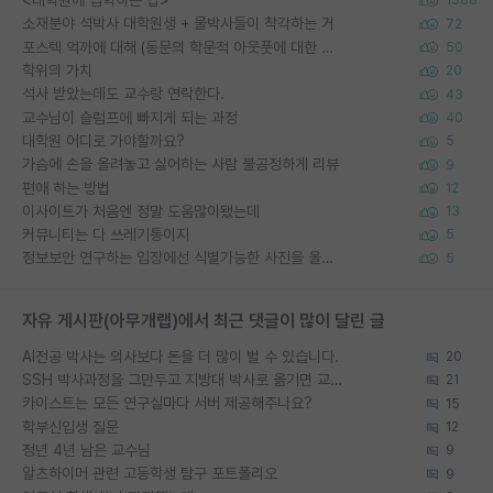
<대학원에 입학하는 법>
1388
소재분야 석박사 대학원생 + 물박사들이 착각하는 거
72
포스텍 억까에 대해 (동문의 학문적 아웃풋에 대한 반박)
50
학위의 가치
20
석사 받았는데도 교수랑 연락한다.
43
교수님이 슬럼프에 빠지게 되는 과정
40
대학원 어디로 가야할까요?
5
가슴에 손을 올려놓고 싫어하는 사람 불공정하게 리뷰
9
편애 하는 방법
12
이사이트가 처음엔 정말 도움많이됐는데
13
커뮤니티는 다 쓰레기통이지
5
정보보안 연구하는 입장에선 식별가능한 사진을 올리는건 비추이긴함
5
자유 게시판(아무개랩)에서 최근 댓글이 많이 달린 글
AI전공 박사는 의사보다 돈을 더 많이 벌 수 있습니다.
20
SSH 박사과정을 그만두고 지방대 박사로 옮기면 교수의 꿈은 끝일까요?
21
카이스트는 모든 연구실마다 서버 제공해주나요?
15
학부신입생 질문
12
정년 4년 남은 교수님
9
알츠하이머 관련 고등학생 탐구 포트폴리오
9