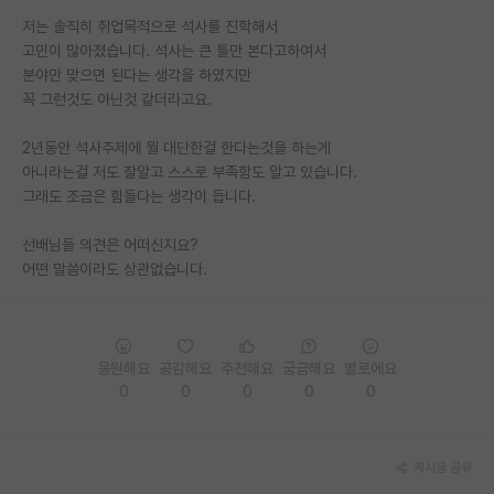
저는 솔직히 취업목적으로 석사를 진학해서
PI 전용 게시판
고민이 많아졌습니다. 석사는 큰 틀만 본다고하여서
분야만 맞으면 된다는 생각을 하였지만
인문사회 계열 게시판
꼭 그런것도 아닌것 같더라고요.
특수/전문대학원 게시판
2년동안 석사주제에 뭘 대단한걸 한다는것을 하는게
반도체/AI 게시판
아니라는걸 저도 잘알고 스스로 부족함도 알고 있습니다.
그래도 조금은 힘들다는 생각이 듭니다.
장학금/장학생 게시판
선배님들 의견은 어떠신지요?
학술 정보 게시판
어떤 말씀이라도 상관없습니다.
홍보 게시판
커리어
응원해요
공감해요
추천해요
궁금해요
별로에요
유학교육
0
0
0
0
0
이벤트
게시글 공유
반도체 아카데미