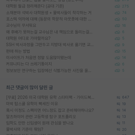
대학원 월급 정리해준다 (공대 기준)
275
소재분야 석박사 대학원생 + 물박사들이 착각하는 거
74
포스텍 억까에 대해 (동문의 학문적 아웃풋에 대한 반박)
50
교수님이 무서워요
16
왜 후배가 못하는걸 교수님은 내 책임으로 돌리는걸까요?
6
대학원 어디로 가야할까요?
5
SSH 박사과정을 그만두고 지방대 박사로 옮기면 교수의 꿈은 끝일까요?
9
편애 하는 방법
15
이사이트가 처음엔 정말 도움많이됐는데
14
커뮤니티는 다 쓰레기통이지
6
정보보안 연구하는 입장에선 식별가능한 사진을 올리는건 비추이긴함
5
최근 댓글이 많이 달린 글
[무료] 2026 미국 대학원 유학 스타터팩 - 가이드북 & 합격자 컨택메일 템플릿
647
미박 탑스쿨 유학이 빡세진 이유
19
혹시 이정도 스펙이면 어느정도 잡고 준비해야하나요?
14
알츠하이머 관련 고등학생 탐구 포트폴리오
13
입학도 안한 신입생이 원래 관심을 받나요
11
물박사의 기준이 뭐임?
20