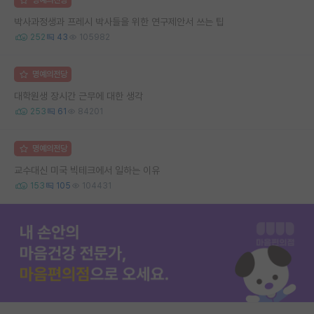
박사과정생과 프레시 박사들을 위한 연구제안서 쓰는 팁
252
43
105982
명예의전당
대학원생 장시간 근무에 대한 생각
253
61
84201
명예의전당
교수대신 미국 빅테크에서 일하는 이유
153
105
104431