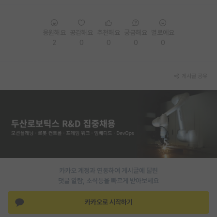
PI 전용 게시판
응원해요
공감해요
추천해요
궁금해요
별로에요
인문사회 계열 게시판
2
0
0
0
0
특수/전문대학원 게시판
반도체/AI 게시판
게시글 공유
장학금/장학생 게시판
학술 정보 게시판
홍보 게시판
커리어
유학교육
카카오 계정과 연동하여 게시글에 달린
댓글 알람, 소식등을 빠르게 받아보세요
이벤트
카카오로 시작하기
반도체 아카데미