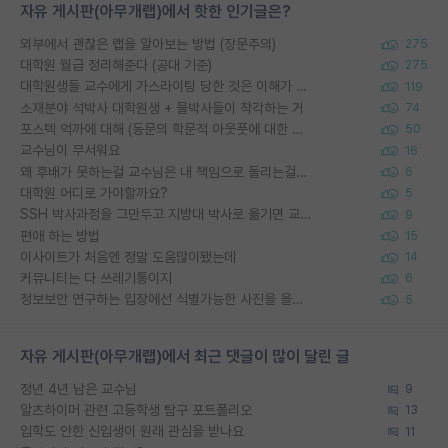
자유 게시판(아무개랩)에서 핫한 인기글은?
외부에서 괜찮은 랩을 알아보는 방법 (장문주의)
275
대학원 월급 정리해준다 (공대 기준)
275
대학원생들 교수에게 가스라이팅 당한 것은 이해가 갑니다. 안타깝네요.
119
소재분야 석박사 대학원생 + 물박사들이 착각하는 거
74
포스텍 억까에 대해 (동문의 학문적 아웃풋에 대한 반박)
50
교수님이 무서워요
16
왜 후배가 못하는걸 교수님은 내 책임으로 돌리는걸까요?
6
대학원 어디로 가야할까요?
5
SSH 박사과정을 그만두고 지방대 박사로 옮기면 교수의 꿈은 끝일까요?
9
편애 하는 방법
15
이사이트가 처음엔 정말 도움많이됐는데
14
커뮤니티는 다 쓰레기통이지
6
정보보안 연구하는 입장에선 식별가능한 사진을 올리는건 비추이긴함
5
자유 게시판(아무개랩)에서 최근 댓글이 많이 달린 글
정년 4년 남은 교수님
9
알츠하이머 관련 고등학생 탐구 포트폴리오
13
입학도 안한 신입생이 원래 관심을 받나요
11