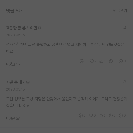
재팬라운지 🌸
댓글 5개
댓글쓰기
호탕한 존 폰 노이만
2023.05.15
석사 1학기면 그냥 졸업하고 공백으로 넣고 지원해도 아무문제 없을것같은
데요
0
2
1
0
0
대댓글 쓰기
기쁜 존 내시
2023.05.15
그런 경우는 그냥 저랑은 안맞아서 옮긴다고 솔직히 이야기 드려도 괜찮을거
같습니다. ㅎㅎ
0
0
2
0
0
대댓글 쓰기