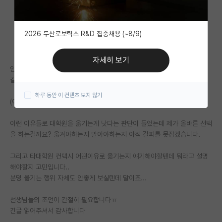
자유 게시판(아무개랩)
2026 두산로보틱스 R&D 집중채용 (~8/9)
미국 유학 게시판
미국 대학원 합격 후기 게시판
자세히 보기
안녕하세요 모대학원에서 석사1학기 재학중인 학생입니다.
대학원생 모집 게시판
길이 좀 길어질것 같습니다.
하루 동안 이 컨텐츠 보지 않기
대학원 합격 후기 게시판
(이유는 삭제하겠습니다)
연구실(PI) 홍보 게시판
이런 이유들로 대학원을 옮기는게 낫다는 판단이 들었는데 제가 올바른 선택
을 하는걸까요? 옮겨야하는지 말아야하는지 아직 갈피를 못잡겠습니다.
석박사 채용 정보 게시판
그리고 타대학원 컨택시 어떤이유로 옮기는지 얘기해야할텐데 뭐라고 설명
임용 정보 게시판
해야할지 고민입니다..
학부 인턴 게시판
분명 옮기는 행위 자체도 안좋게 보실텐데 말이죠...
취업 게시판
선생님들의 조언이 간절히 필요합니다ㅠ
긴글 읽어주셔서 감사합니다
임용 후기 게시판