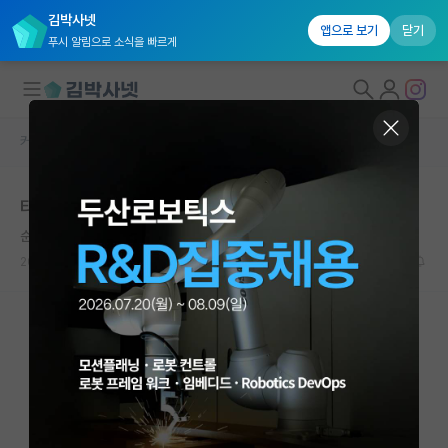
김박사넷
앱으로 보기
닫기
푸시 알림으로 소식을 빠르게
커뮤니티 홈
자유 게시판(아무개랩)
대학원생 모집
타대학원으로 랩변경이 어려울까요?
국내대학원 정보
순수한 미셸 푸코
연구실&오픈랩
2023.05.15
5
2931
커뮤니티
커뮤니티 홈
전체글보기
베스트 게시판
IF 명예의전당