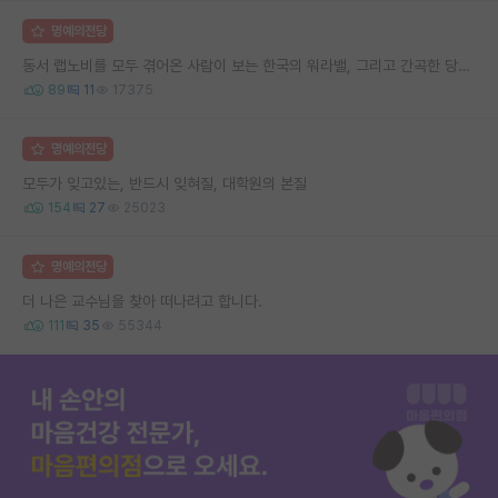
명예의전당
동서 랩노비를 모두 겪어온 사람이 보는 한국의 워라밸, 그리고 간곡한 당부의 말씀
89
11
17375
명예의전당
모두가 잊고있는, 반드시 잊혀질, 대학원의 본질
154
27
25023
명예의전당
더 나은 교수님을 찾아 떠나려고 합니다.
111
35
55344