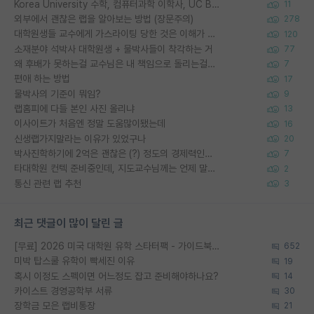
Korea University 수학, 컴퓨터과학 이학사, UC Berkeley 산업공학 대학원 공학박사가 되는 것은 쉽지 않겠죠?
11
외부에서 괜찮은 랩을 알아보는 방법 (장문주의)
278
대학원생들 교수에게 가스라이팅 당한 것은 이해가 갑니다. 안타깝네요.
120
소재분야 석박사 대학원생 + 물박사들이 착각하는 거
77
왜 후배가 못하는걸 교수님은 내 책임으로 돌리는걸까요?
7
편애 하는 방법
17
물박사의 기준이 뭐임?
9
랩홈피에 다들 본인 사진 올리냐
13
이사이트가 처음엔 정말 도움많이됐는데
16
신생랩가지말라는 이유가 있었구나
20
박사진학하기에 2억은 괜찮은 (?) 정도의 경제력인가요
7
타대학원 컨텍 준비중인데, 지도교수님께는 언제 말씀드려야 할까요?
2
통신 관련 랩 추천
3
최근 댓글이 많이 달린 글
[무료] 2026 미국 대학원 유학 스타터팩 - 가이드북 & 합격자 컨택메일 템플릿
652
미박 탑스쿨 유학이 빡세진 이유
19
혹시 이정도 스펙이면 어느정도 잡고 준비해야하나요?
14
카이스트 경영공학부 서류
30
장학금 모은 랩비통장
21