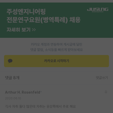
PI 전용 게시판
인문사회 계열 게시판
특수/전문대학원 게시판
반도체/AI 게시판
카카오 계정과 연동하여 게시글에 달린
장학금/장학생 게시판
댓글 알람, 소식등을 빠르게 받아보세요
학술 정보 게시판
카카오로 시작하기
홍보 게시판
댓글 8개
댓글쓰기
커리어
유학교육
Arthur H. Rosenfeld
*
이벤트
2020.06.10
긱사 자취 둘다 많은데 자취는 유강쪽에서 주로 해요
반도체 아카데미