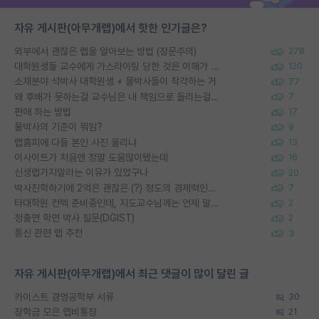
자유 게시판(아무개랩)에서 핫한 인기글은?
외부에서 괜찮은 랩을 알아보는 방법 (장문주의)
278
대학원생들 교수에게 가스라이팅 당한 것은 이해가 갑니다. 안타깝네요.
120
소재분야 석박사 대학원생 + 물박사들이 착각하는 거
77
왜 후배가 못하는걸 교수님은 내 책임으로 돌리는걸까요?
7
편애 하는 방법
17
물박사의 기준이 뭐임?
9
랩홈피에 다들 본인 사진 올리냐
13
이사이트가 처음엔 정말 도움많이됐는데
16
신생랩가지말라는 이유가 있었구나
20
박사진학하기에 2억은 괜찮은 (?) 정도의 경제력인가요
7
타대학원 컨텍 준비중인데, 지도교수님께는 언제 말씀드려야 할까요?
2
정출연 학연 박사 질문(DGIST)
2
통신 관련 랩 추천
3
자유 게시판(아무개랩)에서 최근 댓글이 많이 달린 글
카이스트 경영공학부 서류
30
장학금 모은 랩비통장
21