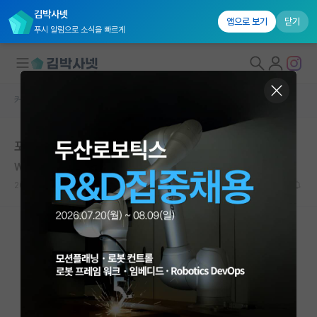
김박사넷
앱으로 보기
닫기
푸시 알림으로 소식을 빠르게
커뮤니티 홈
자유 게시판(아무개랩)
대학원생 모집
포스텍 질문.
국내대학원 정보
Wander Johannes de Haas
연구실&오픈랩
2020.06.10
8
7317
커뮤니티
커뮤니티 홈
전체글보기
베스트 게시판
IF 명예의전당