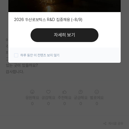
자유 게시판(아무개랩)
2026 두산로보틱스 R&D 집중채용 (~8/9)
미국 유학 게시판
미국 대학원 합격 후기 게시판
자세히 보기
이번에 포스텍 합격했는데 대학원생분들 대부분
대학원생 모집 게시판
긱사 사시나요? 아니면 자취하시나요?
자취를 한다면 보통 어디쪽에서 하시나요?
하루 동안 이 컨텐츠 보지 않기
대학원 합격 후기 게시판
그리고 혹시 반려동물 있는 상태에서도 자취할 수
있는 곳이 있을까요?
연구실(PI) 홍보 게시판
감사합니다.
석박사 채용 정보 게시판
임용 정보 게시판
응원해요
공감해요
추천해요
궁금해요
별로에요
학부 인턴 게시판
0
0
0
0
0
취업 게시판
게시글 공유
임용 후기 게시판