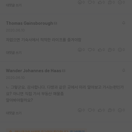
0
0
0
0
0
대댓글 쓰기
재팬라운지 🌸
Thomas Gainsborough
2020.06.10
차없으면 기숙사에서 적적한 라이프를 즐겨야함
0
0
0
0
0
대댓글 쓰기
Wander Johannes de Haas
2020.06.10
ㄴ 그렇군요. 감사합니다. 다방과 같은 곳에서 미리 알아보고 가시는편인가
요? 아니면 직접 가서 부동산 매물좀
알아봐야할까요?
0
0
0
0
0
대댓글 쓰기
해당 댓글을 보려면 로그인이 필요합니다.
로그인하기