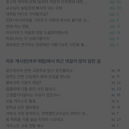
포스텍 억까에 대해 (동문의 학문적 아웃풋에 대한 반박)
50
교수님이 슬럼프에 빠지게 되는 과정
40
대학원 어디로 가야할까요?
5
SSH 박사과정을 그만두고 지방대 박사로 옮기면 교수의 꿈은 끝일까요?
9
편애 하는 방법
16
이사이트가 처음엔 정말 도움많이됐는데
14
커뮤니티는 다 쓰레기통이지
6
정보보안 연구하는 입장에선 식별가능한 사진을 올리는건 비추이긴함
6
자유 게시판(아무개랩)에서 최근 댓글이 많이 달린 글
알츠하이머 관련 고등학생 탐구 포트폴리오
14
입학도 안한 신입생이 원래 관심을 받나요
11
물박사의 기준이 뭐임?
22
랩홈피에 다들 본인 사진 올리냐
23
신생랩가지말라는 이유가 있었구나
16
오늘 카이스트 발표
6
장학금 모은 랩비통장
19
석박사 과정 합격하고, 컨택했던교수님이 연락이 안됩니다...
7
AI 학회들 거품 슬슬 지적이 나오네요
27
카이스트 서류 전형 배수
7