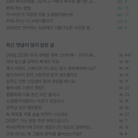
SSH 박사과정을 그만두고 지방대 박사로 옮기면 교수의 꿈은 끝일까요?
9
편애 하는 방법
16
이사이트가 처음엔 정말 도움많이됐는데
14
커뮤니티는 다 쓰레기통이지
6
정보보안 연구하는 입장에선 식별가능한 사진을 올리는건 비추이긴함
6
최근 댓글이 많이 달린 글
[무료] 2026 미국 대학원 유학 스타터팩 - 가이드북 & 합격자 컨택메일 템플릿
647
미박 탑스쿨 유학이 빡세진 이유
19
혹시 이정도 스펙이면 어느정도 잡고 준비해야하나요?
14
알츠하이머 관련 고등학생 탐구 포트폴리오
14
입학도 안한 신입생이 원래 관심을 받나요
11
물박사의 기준이 뭐임?
22
랩홈피에 다들 본인 사진 올리냐
23
신생랩가지말라는 이유가 있었구나
16
장학금 모은 랩비통장
19
AI 학회들 거품 슬슬 지적이 나오네요
27
DGIST 가는 방법 추천 부탁드립니다.
7
박사진학하기에 2억은 괜찮은 (?) 정도의 경제력인가요
15
근데 여기는 왜 그렇게 SPK를 물어보는거임?
8