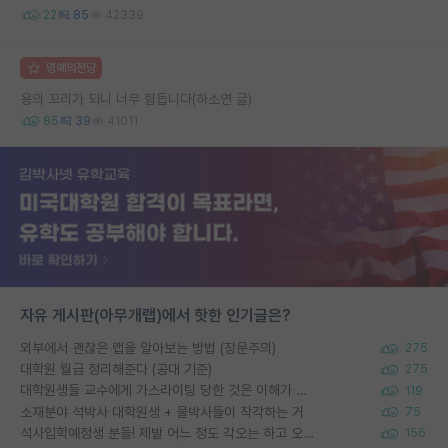
22
85
42339
명예의전당
용의 꼬리가 되니 너무 힘듭니다(하소연 글)
85
39
41011
자유 게시판(아무개랩)에서 핫한 인기글은?
외부에서 괜찮은 랩을 알아보는 방법 (장문주의)
275
대학원 월급 정리해준다 (공대 기준)
275
대학원생들 교수에게 가스라이팅 당한 것은 이해가 갑니다. 안타깝네요.
119
소재분야 석박사 대학원생 + 물박사들이 착각하는 거
75
석사입학예정생 분들! 제발 어느 정도 각오는 하고 오세요.
156