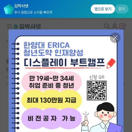
김박사넷
앱으로 보기
닫기
푸시 알림으로 소식을 빠르게
커뮤니티 홈
자유 게시판(아무개랩)
대학원생 모집
솔직히 대부분의 대학원 입시는 학부학벌 줄세우기죠
국내대학원 정보
팔팔한 프란츠 카프카
*
연구실&오픈랩
누적 신고가 20개 이상인 사용자입니다.
커뮤니티
2023.04.15
7
6033
커뮤니티 홈
전체글보기
베스트 게시판
IF 명예의전당