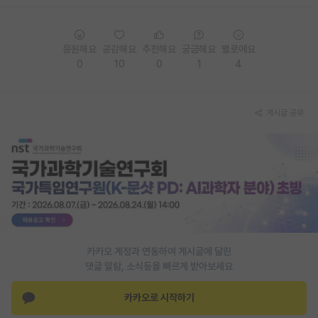
PI 전용 게시판
응원해요
공감해요
추천해요
궁금해요
별로에요
인문사회 계열 게시판
0
10
0
1
4
특수/전문대학원 게시판
반도체/AI 게시판
게시글 공유
장학금/장학생 게시판
학술 정보 게시판
홍보 게시판
커리어
유학교육
카카오 계정과 연동하여 게시글에 달린
댓글 알람, 소식등을 빠르게 받아보세요
이벤트
카카오로 시작하기
반도체 아카데미