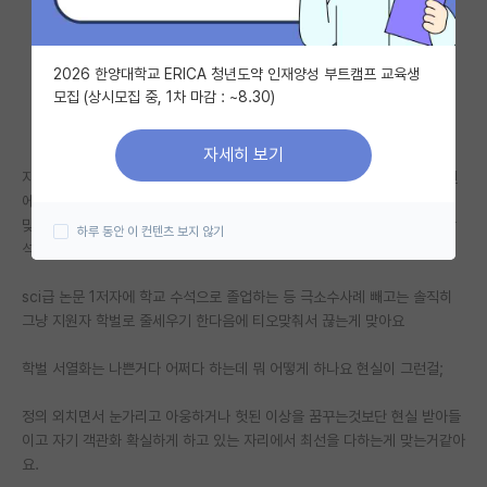
자유 게시판(아무개랩)
2026 한양대학교 ERICA 청년도약 인재양성 부트캠프 교육생
미국 유학 게시판
모집 (상시모집 중, 1차 마감 : ~8.30)
미국 대학원 합격 후기 게시판
자세히 보기
대학원생 모집 게시판
지사립에서 학점좋고 영어좋고 스펙좋고 하면 뭐하나요 어차피 spk 대학원
에서 가장 끌어들이고 싶은 학생은 자대 학부생 중에서 gpa 평균이상정도
대학원 합격 후기 게시판
맞고 졸업하는 교수 말잘듣고 실력이 보장된 학생인데요. 그러니까 계속 학
하루 동안 이 컨텐츠 보지 않기
석연계도 나오고 취업연계로라도 자기학부생 붙잡고 그러는거겠죠.
연구실(PI) 홍보 게시판
sci급 논문 1저자에 학교 수석으로 졸업하는 등 극소수사례 빼고는 솔직히
석박사 채용 정보 게시판
그냥 지원자 학벌로 줄세우기 한다음에 티오맞춰서 끊는게 맞아요
임용 정보 게시판
학벌 서열화는 나쁜거다 어쩌다 하는데 뭐 어떻게 하나요 현실이 그런걸;
학부 인턴 게시판
정의 외치면서 눈가리고 아웅하거나 헛된 이상을 꿈꾸는것보단 현실 받아들
취업 게시판
이고 자기 객관화 확실하게 하고 있는 자리에서 최선을 다하는게 맞는거같아
요.
임용 후기 게시판