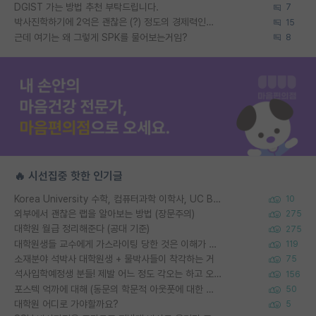
DGIST 가는 방법 추천 부탁드립니다.
7
박사진학하기에 2억은 괜찮은 (?) 정도의 경제력인가요
15
근데 여기는 왜 그렇게 SPK를 물어보는거임?
8
🔥 시선집중 핫한 인기글
Korea University 수학, 컴퓨터과학 이학사, UC Berkeley 산업공학 대학원 공학박사가 되는 것은 쉽지 않겠죠?
10
외부에서 괜찮은 랩을 알아보는 방법 (장문주의)
275
대학원 월급 정리해준다 (공대 기준)
275
대학원생들 교수에게 가스라이팅 당한 것은 이해가 갑니다. 안타깝네요.
119
소재분야 석박사 대학원생 + 물박사들이 착각하는 거
75
석사입학예정생 분들! 제발 어느 정도 각오는 하고 오세요.
156
포스텍 억까에 대해 (동문의 학문적 아웃풋에 대한 반박)
50
대학원 어디로 가야할까요?
5