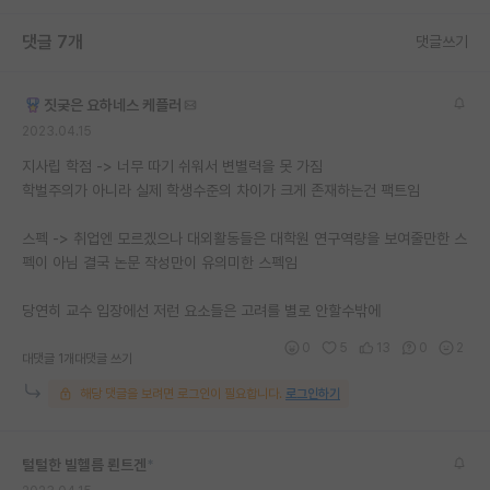
재팬라운지 🌸
댓글 7개
댓글쓰기
짓궂은 요하네스 케플러
2023.04.15
지사립 학점 -> 너무 따기 쉬워서 변별력을 못 가짐
학벌주의가 아니라 실제 학생수준의 차이가 크게 존재하는건 팩트임
스펙 -> 취업엔 모르겠으나 대외활동들은 대학원 연구역량을 보여줄만한 스
펙이 아님 결국 논문 작성만이 유의미한 스펙임
당연히 교수 입장에선 저런 요소들은 고려를 별로 안할수밖에
0
5
13
0
2
대댓글 1개
대댓글 쓰기
해당 댓글을 보려면 로그인이 필요합니다.
로그인하기
털털한 빌헬름 뢴트겐
*