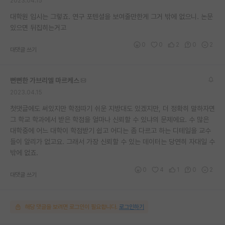
2023.04.15
대학원 입시는 그렇죠. 연구 포텐셜을 보여줄만한게 그거 밖에 없으니. 논문
있으면 뒤집히는거고
0
0
2
0
2
대댓글 쓰기
뻔뻔한 가브리엘 마르케스
2023.04.15
첫댓글에도 써있지만 학점따기 쉬운 지방대도 있겠지만, 더 정확히 말하자면
그 학교 학과에서 받은 학점을 얼마나 신뢰할 수 있냐의 문제에요. 수 많은
대학중에 어느 대학이 학점받기 쉽고 어디는 좀 다르고 하는 디테일을 교수
들이 알리가 없고요. 그래서 가장 신뢰할 수 있는 데이터는 당연히 자대일 수
밖에 없죠.
0
4
1
0
2
대댓글 쓰기
해당 댓글을 보려면 로그인이 필요합니다.
로그인하기