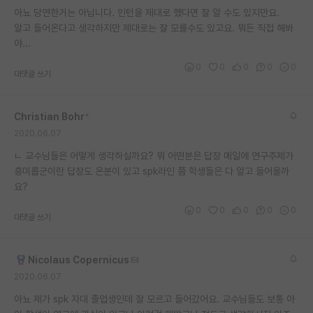
아뇨 당연한거는 아닙니다. 인턴을 제대로 했다면 잘 알 수도 있지만요.
재팬라운지 🌸
알고 들어온다고 생각하지만 제대로는 잘 모를수도 있고요. 뭐든 직접 해봐
야...
0
0
0
0
0
대댓글 쓰기
Christian Bohr
*
2020.06.07
ㄴ 교수님들은 어떻게 생각하실까요? 뭐 어떤분은 답장 메일에 연구주제가
흥미롭군이란 답장도 온분이 있고 spk라인 쯤 학생들은 다 알고 들어올까
요?
0
0
0
0
0
대댓글 쓰기
Nicolaus Copernicus
2020.06.07
아뇨 제가 spk 자대 졸업생인데 잘 모르고 들어갔어요. 교수님들도 보통 아