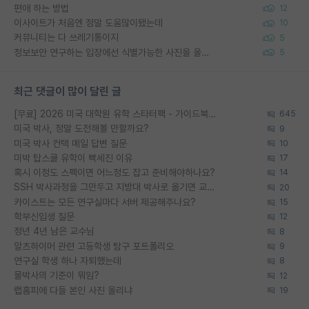
편애 하는 방법
12
이사이트가 처음엔 정말 도움많이됐는데
10
커뮤니티는 다 쓰레기통이지
5
정보보안 연구하는 입장에선 식별가능한 사진을 올리는건 비추이긴함
5
최근 댓글이 많이 달린 글
[무료] 2026 미국 대학원 유학 스타터팩 - 가이드북 & 합격자 컨택메일 템플릿
645
미국 박사, 정말 도전해볼 만할까요?
9
미국 박사 컨택 메일 답변 질문
10
미박 탑스쿨 유학이 빡세진 이유
17
혹시 이정도 스펙이면 어느정도 잡고 준비해야하나요?
14
SSH 박사과정을 그만두고 지방대 박사로 옮기면 교수의 꿈은 끝일까요?
20
카이스트는 모든 연구실마다 서버 제공해주나요?
15
학부신입생 질문
12
정년 4년 남은 교수님
8
알츠하이머 관련 고등학생 탐구 포트폴리오
9
연구실 학생 하나 자퇴했는데
8
물박사의 기준이 뭐임?
12
랩홈피에 다들 본인 사진 올리냐
19