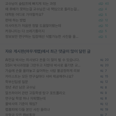
교수님이 슬럼프에 빠지게 되는 과정
40
왜 후배가 못하는걸 교수님은 내 책임으로 돌리는걸까요?
4
대학원 어디로 가야할까요?
5
편애 하는 방법
12
이사이트가 처음엔 정말 도움많이됐는데
10
커뮤니티는 다 쓰레기통이지
5
정보보안 연구하는 입장에선 식별가능한 사진을 올리는건 비추이긴함
5
자유 게시판(아무개랩)에서 최근 댓글이 많이 달린 글
AI전공 박사는 의사보다 돈을 더 많이 벌 수 있습니다.
20
SSH 박사과정을 그만두고 지방대 박사로 옮기면 교수의 꿈은 끝일까요?
20
가슴에 손을 올려놓고 싫어하는 사람 불공정하게 리뷰
7
카이스트는 모든 연구실마다 서버 제공해주나요?
15
학부신입생 질문
12
정년 4년 남은 교수님
8
알츠하이머 관련 고등학생 탐구 포트폴리오
9
연구실 학생 하나 자퇴했는데
8
물박사의 기준이 뭐임?
12
랩홈피에 다들 본인 사진 올리냐
19
장학금 모은 랩비통장
7