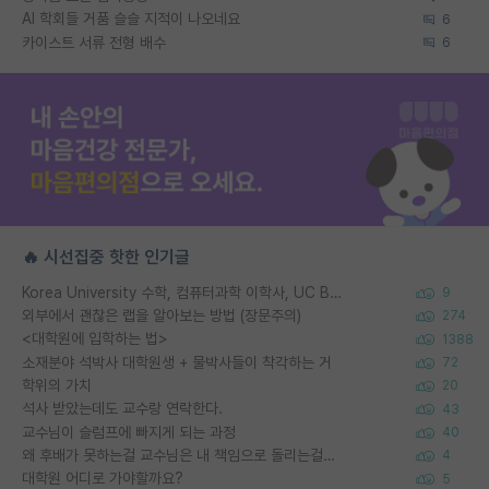
AI 학회들 거품 슬슬 지적이 나오네요
6
카이스트 서류 전형 배수
6
🔥 시선집중 핫한 인기글
Korea University 수학, 컴퓨터과학 이학사, UC Berkeley 산업공학 대학원 공학박사가 되는 것은 쉽지 않겠죠?
9
외부에서 괜찮은 랩을 알아보는 방법 (장문주의)
274
<대학원에 입학하는 법>
1388
소재분야 석박사 대학원생 + 물박사들이 착각하는 거
72
학위의 가치
20
석사 받았는데도 교수랑 연락한다.
43
교수님이 슬럼프에 빠지게 되는 과정
40
왜 후배가 못하는걸 교수님은 내 책임으로 돌리는걸까요?
4
대학원 어디로 가야할까요?
5