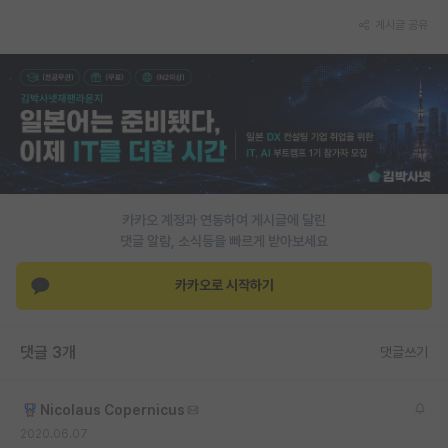
게시글 공유
PI 전용 게시판
인문사회 계열 게시판
특수/전문대학원 게시판
반도체/AI 게시판
장학금/장학생 게시판
카카오 계정과 연동하여 게시글에 달린
학술 정보 게시판
댓글 알람, 소식등을 빠르게 받아보세요
홍보 게시판
카카오로 시작하기
커리어
유학교육
댓글 3개
댓글쓰기
이벤트
Nicolaus Copernicus
반도체 아카데미
2020.06.07