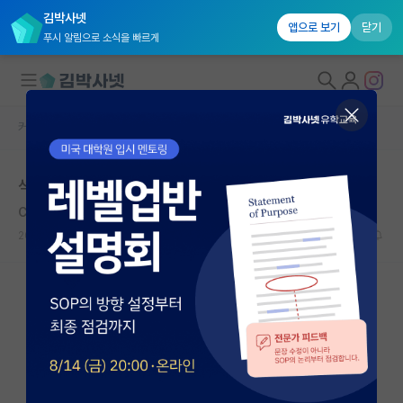
김박사넷
앱으로 보기
닫기
푸시 알림으로 소식을 빠르게
커뮤니티 홈
자유 게시판(아무개랩)
대학원생 모집
석사 진학 세부연구분야
국내대학원 정보
Christian Bohr
*
연구실&오픈랩
2020.06.07
3
6830
커뮤니티
커뮤니티 홈
전체글보기
베스트 게시판
IF 명예의전당