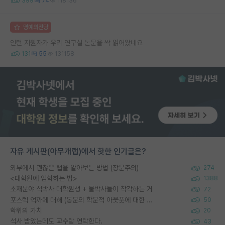
399
74
118136
명예의전당
인턴 지원자가 우리 연구실 논문을 싹 읽어왔네요
131
55
131158
자유 게시판(아무개랩)에서 핫한 인기글은?
외부에서 괜찮은 랩을 알아보는 방법 (장문주의)
274
<대학원에 입학하는 법>
1388
소재분야 석박사 대학원생 + 물박사들이 착각하는 거
72
포스텍 억까에 대해 (동문의 학문적 아웃풋에 대한 반박)
50
학위의 가치
20
석사 받았는데도 교수랑 연락한다.
43