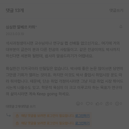
재팬라운지 🌸
댓글 13개
댓글쓰기
심심한 알베르 카뮈
*
2023.03.19
석사과정생이시면 교수님이나 연구실 랩 선배들 없으신가요.. 여기에 거의
대부분이 글쓴이 분과 다른 전공의 사람들이고. 같은 전공이여도 박사까지
하신다면 세분화 될텐데, 쉽사리 말씀드리기가 어렵네요.
확실한건 지거국이라 안될일은 없습니다. 박사때 좋은 논문 많이쓰면 당연히
그만큼 기회가 열리는 것이죠. 하지만 이것도 박사 졸업시 취업시장 운도 따
라 줘야합니다. 때문에, 단순 취업 걱정이시라면 그냥 지금 취업 시장 뛰어드
시는게 나을수도 있고. 학문적 욕심이 더 크고 이루고자 하는 목표가 연구자
의 삶이시라면 계속 Keep going 하세요.
0
0
0
0
0
대댓글 2개
대댓글 쓰기
해당 댓글을 보려면 로그인이 필요합니다.
로그인하기
해당 댓글을 보려면 로그인이 필요합니다.
로그인하기