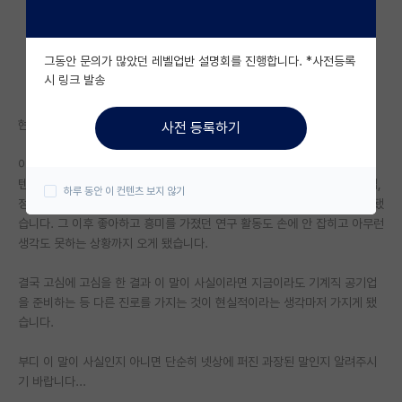
자유 게시판(아무개랩)
그동안 문의가 많았던 레벨업반 설명회를 진행합니다. *사전등록
미국 유학 게시판
시 링크 발송
미국 대학원 합격 후기 게시판
현재 하위 지거국 -> 30살 sshist 석사인 상황입니다...
사전 등록하기
대학원생 모집 게시판
이대로 큰 굴곡 없이 시간이 지난다면 35~6살에 박사학위를 취득하게 될
대학원 합격 후기 게시판
텐데 찾아보니 제가 당도할 지거국 출신 35살 박사라는 타이틀로는 대기업,
하루 동안 이 컨텐츠 보지 않기
정출연은 물론이고 중견기업도 나이 때문에 채용되기 힘들다는 말을 듣게 됐
연구실(PI) 홍보 게시판
습니다. 그 이후 좋아하고 흥미를 가졌던 연구 활동도 손에 안 잡히고 아무런
생각도 못하는 상황까지 오게 됐습니다.
석박사 채용 정보 게시판
결국 고심에 고심을 한 결과 이 말이 사실이라면 지금이라도 기계직 공기업
임용 정보 게시판
을 준비하는 등 다른 진로를 가지는 것이 현실적이라는 생각마저 가지게 됐
학부 인턴 게시판
습니다.
취업 게시판
부디 이 말이 사실인지 아니면 단순히 넷상에 퍼진 과장된 말인지 알려주시
기 바랍니다...
임용 후기 게시판