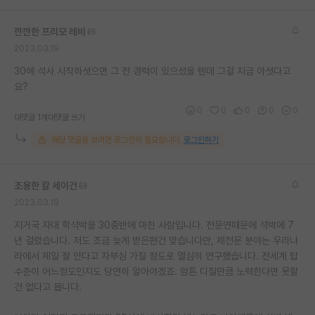
깐깐한 프리모 레비
2023.03.19
30에 석사 시작하셧으면 그 전 경력이 있으셨을 텐데 그걸 지금 아셧다고
요?
0
0
0
0
0
대댓글 1개
대댓글 쓰기
해당 댓글을 보려면 로그인이 필요합니다.
로그인하기
조용한 칼 세이건
2023.03.19
지거국 자대 학석박을 30중반에 마친 사람입니다. 전문연때문에 석박에 7
년 걸렸습니다. 저도 조금 늦게 받은편건 맞습니다만, 제전문 분야는 우리나
라에서 제일 잘 안다고 자부심 가질 정도로 열심히 연구했습니다. 전세계 탑
수준이 어느정도인지도 당연히 알아야겠죠. 암튼 디질만큼 노력한다면 못할
건 없다고 봅니다.