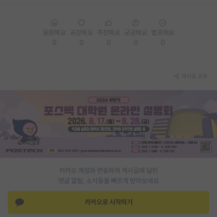
PI 전용 게시판
응원해요
공감해요
추천해요
궁금해요
별로에요
인문사회 계열 게시판
0
0
0
0
0
특수/전문대학원 게시판
반도체/AI 게시판
게시글 공유
장학금/장학생 게시판
학술 정보 게시판
홍보 게시판
커리어
유학교육
카카오 계정과 연동하여 게시글에 달린
댓글 알람, 소식등을 빠르게 받아보세요
이벤트
카카오로 시작하기
반도체 아카데미