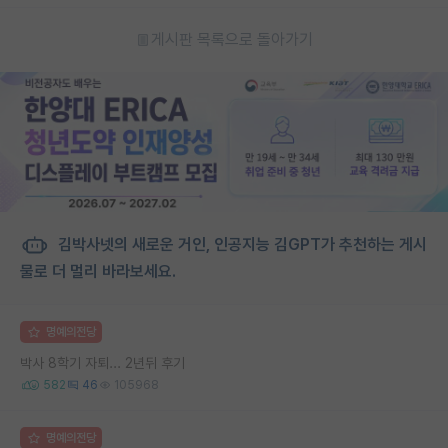
게시판 목록으로 돌아가기
김박사넷의 새로운 거인, 인공지능 김GPT가 추천하는 게시
물로 더 멀리 바라보세요.
명예의전당
박사 8학기 자퇴... 2년뒤 후기
582
46
105968
명예의전당