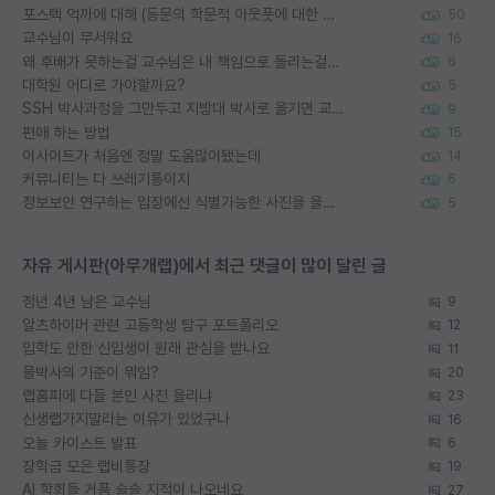
포스텍 억까에 대해 (동문의 학문적 아웃풋에 대한 반박)
50
교수님이 무서워요
16
왜 후배가 못하는걸 교수님은 내 책임으로 돌리는걸까요?
6
대학원 어디로 가야할까요?
5
SSH 박사과정을 그만두고 지방대 박사로 옮기면 교수의 꿈은 끝일까요?
9
편애 하는 방법
15
이사이트가 처음엔 정말 도움많이됐는데
14
커뮤니티는 다 쓰레기통이지
6
정보보안 연구하는 입장에선 식별가능한 사진을 올리는건 비추이긴함
5
자유 게시판(아무개랩)에서 최근 댓글이 많이 달린 글
정년 4년 남은 교수님
9
알츠하이머 관련 고등학생 탐구 포트폴리오
12
입학도 안한 신입생이 원래 관심을 받나요
11
물박사의 기준이 뭐임?
20
랩홈피에 다들 본인 사진 올리냐
23
신생랩가지말라는 이유가 있었구나
16
오늘 카이스트 발표
6
장학금 모은 랩비통장
19
AI 학회들 거품 슬슬 지적이 나오네요
27