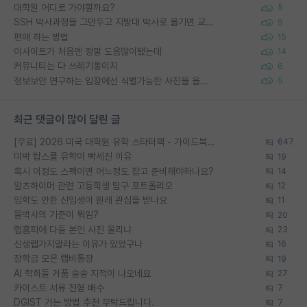
대학원 어디로 가야할까요?
5
SSH 박사과정을 그만두고 지방대 박사로 옮기면 교수의 꿈은 끝일까요?
9
편애 하는 방법
15
이사이트가 처음엔 정말 도움많이됐는데
14
커뮤니티는 다 쓰레기통이지
6
정보보안 연구하는 입장에선 식별가능한 사진을 올리는건 비추이긴함
5
최근 댓글이 많이 달린 글
[무료] 2026 미국 대학원 유학 스타터팩 - 가이드북 & 합격자 컨택메일 템플릿
647
미박 탑스쿨 유학이 빡세진 이유
19
혹시 이정도 스펙이면 어느정도 잡고 준비해야하나요?
14
알츠하이머 관련 고등학생 탐구 포트폴리오
12
입학도 안한 신입생이 원래 관심을 받나요
11
물박사의 기준이 뭐임?
20
랩홈피에 다들 본인 사진 올리냐
23
신생랩가지말라는 이유가 있었구나
16
장학금 모은 랩비통장
19
AI 학회들 거품 슬슬 지적이 나오네요
27
카이스트 서류 전형 배수
7
DGIST 가는 방법 추천 부탁드립니다.
7