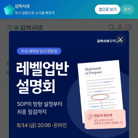
김박사넷
앱으로 보기
닫기
푸시 알림으로 소식을 빠르게
커뮤니티 홈
자유 게시판(아무개랩)
대학원생 모집
지거국 출신 기계 박사는 취업 힘들까요?
국내대학원 정보
용감한 칼 세이건
연구실&오픈랩
2023.03.19
13
4129
커뮤니티
커뮤니티 홈
전체글보기
베스트 게시판
IF 명예의전당