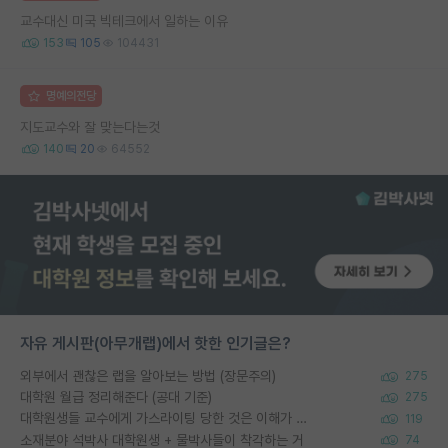
교수대신 미국 빅테크에서 일하는 이유
153
105
104431
명예의전당
지도교수와 잘 맞는다는것
140
20
64552
자유 게시판(아무개랩)에서 핫한 인기글은?
외부에서 괜찮은 랩을 알아보는 방법 (장문주의)
275
대학원 월급 정리해준다 (공대 기준)
275
대학원생들 교수에게 가스라이팅 당한 것은 이해가 갑니다. 안타깝네요.
119
소재분야 석박사 대학원생 + 물박사들이 착각하는 거
74