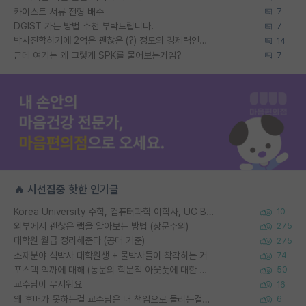
카이스트 서류 전형 배수
7
DGIST 가는 방법 추천 부탁드립니다.
7
박사진학하기에 2억은 괜찮은 (?) 정도의 경제력인가요
14
근데 여기는 왜 그렇게 SPK를 물어보는거임?
7
🔥 시선집중 핫한 인기글
Korea University 수학, 컴퓨터과학 이학사, UC Berkeley 산업공학 대학원 공학박사가 되는 것은 쉽지 않겠죠?
10
외부에서 괜찮은 랩을 알아보는 방법 (장문주의)
275
대학원 월급 정리해준다 (공대 기준)
275
소재분야 석박사 대학원생 + 물박사들이 착각하는 거
74
포스텍 억까에 대해 (동문의 학문적 아웃풋에 대한 반박)
50
교수님이 무서워요
16
왜 후배가 못하는걸 교수님은 내 책임으로 돌리는걸까요?
6