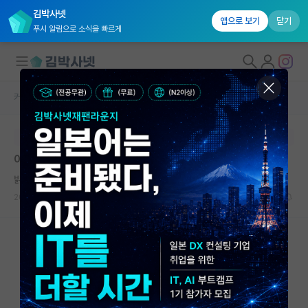
김박사넷
앱으로 보기
닫기
푸시 알림으로 소식을 빠르게
커뮤니티 홈
자유 게시판(아무개랩)
대학원생 모집
본문이 수정되지 않는 박제글입니다.
국내대학원 정보
이런 상황일 때 누가 1저자가 되는거 일까요?
연구실&오픈랩
밝은 카를 가우스
커뮤니티
2023.03.11
19
5930
커뮤니티 홈
전체글보기
베스트 게시판
IF 명예의전당