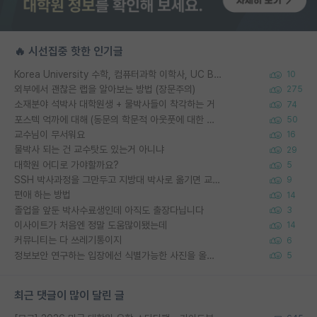
🔥 시선집중 핫한 인기글
Korea University 수학, 컴퓨터과학 이학사, UC Berkeley 산업공학 대학원 공학박사가 되는 것은 쉽지 않겠죠?
10
외부에서 괜찮은 랩을 알아보는 방법 (장문주의)
275
소재분야 석박사 대학원생 + 물박사들이 착각하는 거
74
포스텍 억까에 대해 (동문의 학문적 아웃풋에 대한 반박)
50
교수님이 무서워요
16
물박사 되는 건 교수탓도 있는거 아니냐
29
대학원 어디로 가야할까요?
5
SSH 박사과정을 그만두고 지방대 박사로 옮기면 교수의 꿈은 끝일까요?
9
편애 하는 방법
14
졸업을 앞둔 박사수료생인데 아직도 출장다닙니다
3
이사이트가 처음엔 정말 도움많이됐는데
14
커뮤니티는 다 쓰레기통이지
6
정보보안 연구하는 입장에선 식별가능한 사진을 올리는건 비추이긴함
5
최근 댓글이 많이 달린 글