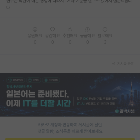
연구는 작년에 해본 경험이 다라서 1저자 기준을 잘 모르겠어서 질문드립니
다
PI 전용 게시판
인문사회 계열 게시판
특수/전문대학원 게시판
응원해요
공감해요
추천해요
궁금해요
별로에요
0
0
0
0
3
반도체/AI 게시판
장학금/장학생 게시판
게시글 공유
학술 정보 게시판
홍보 게시판
커리어
유학교육
이벤트
카카오 계정과 연동하여 게시글에 달린
댓글 알람, 소식등을 빠르게 받아보세요
반도체 아카데미