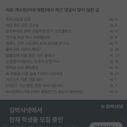
자유 게시판(아무개랩)에서 최근 댓글이 많이 달린 글
학부신입생 질문
12
정년 4년 남은 교수님
9
알츠하이머 관련 고등학생 탐구 포트폴리오
11
연구실 학생 하나 자퇴했는데
9
입학도 안한 신입생이 원래 관심을 받나요
11
물박사의 기준이 뭐임?
20
랩홈피에 다들 본인 사진 올리냐
23
신생랩가지말라는 이유가 있었구나
16
장학금 모은 랩비통장
16
AI 학회들 거품 슬슬 지적이 나오네요
27
카이스트 서류 전형 배수
7
DGIST 가는 방법 추천 부탁드립니다.
7
박사진학하기에 2억은 괜찮은 (?) 정도의 경제력인가요
12