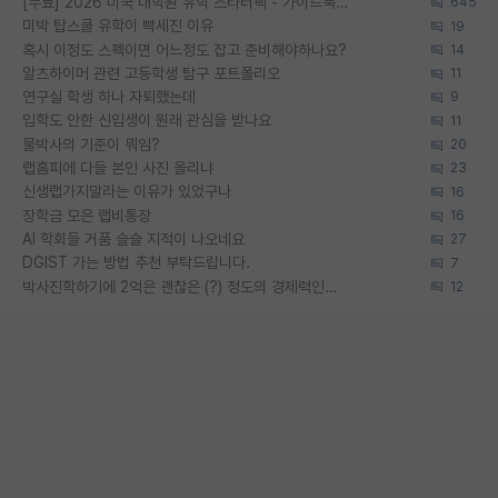
[무료] 2026 미국 대학원 유학 스타터팩 - 가이드북 & 합격자 컨택메일 템플릿
645
미박 탑스쿨 유학이 빡세진 이유
19
혹시 이정도 스펙이면 어느정도 잡고 준비해야하나요?
14
알츠하이머 관련 고등학생 탐구 포트폴리오
11
연구실 학생 하나 자퇴했는데
9
입학도 안한 신입생이 원래 관심을 받나요
11
물박사의 기준이 뭐임?
20
랩홈피에 다들 본인 사진 올리냐
23
신생랩가지말라는 이유가 있었구나
16
장학금 모은 랩비통장
16
AI 학회들 거품 슬슬 지적이 나오네요
27
DGIST 가는 방법 추천 부탁드립니다.
7
박사진학하기에 2억은 괜찮은 (?) 정도의 경제력인가요
12