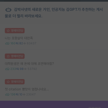
김박사넷의 새로운 거인, 인공지능 김GPT가 추천하는 게시
물로 더 멀리 바라보세요.
명예의전당
나는 포항살이 대만족
160
82
63437
명예의전당
대학원생은 왜 돈에 대해 초연해야함?
233
98
53792
명예의전당
첫 citation 뽕맛이 엄청나네요...
136
10
23047