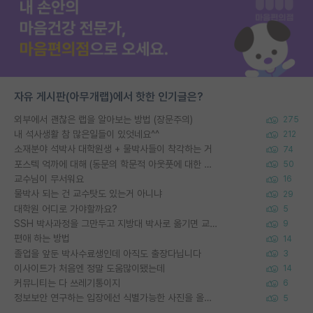
자유 게시판(아무개랩)에서 핫한 인기글은?
외부에서 괜찮은 랩을 알아보는 방법 (장문주의)
275
내 석사생활 참 많은일들이 있엇네요^^
212
소재분야 석박사 대학원생 + 물박사들이 착각하는 거
74
포스텍 억까에 대해 (동문의 학문적 아웃풋에 대한 반박)
50
교수님이 무서워요
16
물박사 되는 건 교수탓도 있는거 아니냐
29
대학원 어디로 가야할까요?
5
SSH 박사과정을 그만두고 지방대 박사로 옮기면 교수의 꿈은 끝일까요?
9
편애 하는 방법
14
졸업을 앞둔 박사수료생인데 아직도 출장다닙니다
3
이사이트가 처음엔 정말 도움많이됐는데
14
커뮤니티는 다 쓰레기통이지
6
정보보안 연구하는 입장에선 식별가능한 사진을 올리는건 비추이긴함
5