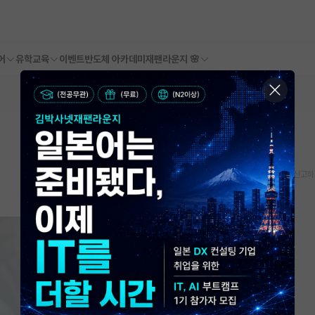
어
유학교육
이벤트
반도체 아카데미
재팬라운지 🌸
스크랩
신고하