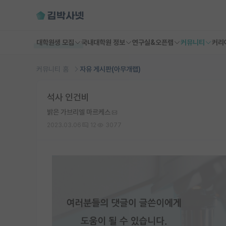
대학원생 모집
국내대학원 정보
연구실&오픈랩
커뮤니티
커리
커뮤니티 홈
자유 게시판(아무개랩)
석사 인건비
밝은 가브리엘 마르케스
2023.03.06
12
3077