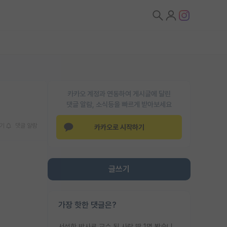
카카오 계정과 연동하여 게시글에 달린
댓글 알람, 소식등을 빠르게 받아보세요
기
댓글 알람
카카오로 시작하기
글쓰기
가장 핫한 댓글은?
서성한 박사로 교수 된 사람 딱 1명 봤습니다. 근데 지방대 박사로 교수된 거는 기적이 일어나야되요. 서성한 학부부터여도 빡센게 교수임용일텐데 지방대박사로 무슨 교수가 되나요...... 중소기업/중견기업 팀장급/연구소장급이나 될거 같네요.