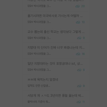
SSH 박사과정을 그만두고 지방대 박사로 옮기면 교수의 꿈은 끝일까요?
20
옮기시려면 미국박사로 가시는게 어떨까 싶네요. 교수가 꿈이면 미국박사 하고 미국교수 까지 같이 노리시는게 기회가 많지 않을까요?
SSH 박사과정을 그만두고 지방대 박사로 옮기면 교수의 꿈은 끝일까요?
10
교수 뽑는데 출신 학교는 생각보다 그렇게 안 봄. 앞으로는 더 안 보게 될거임. 박사는 어디서 진행해도 됨. 단, 제대로 쌓고 좋은 실적 만들 수 있다면. 그런데 지방대는 그럴 가능성이 지극히 낮음. 나만 열심히 잘 하면 된다? 인간은 주변 환경에 지배되는 나약한 존재임. 주변의 지방대 대학원생과 섞이고 지방 특유의 여유로움 또는 나쁘게 얘기해서 나태함에 젖어 살다보면 교수의 꿈 자체를 잊어버리게 될 가능성도 있음. 주변 환경이 70~80%임.
SSH 박사과정을 그만두고 지방대 박사로 옮기면 교수의 꿈은 끝일까요?
9
지방대 이 단어가 진짜 너무 짜증나는데 지방대면 다 그냥 쓰레기인가요? 무슨 말 같지도 않은 댓글들이 있는건지??? 지방에도 충분히 좋은 대학 많고 충분히 잘하는 교수님들 많습니다 포항공대 4개 IST 대표 지거국들 여기 모두 다 지방에 있고 여기 출신들 중에 교수하는 분들 적지 않습니다 지거국 출신이 무슨 교수를 하냐?라고 생각할 사람들 많은데 상위 대표 지거국에 아웃라이어들 많습니다 결국 개인의 연구역량과 실적이 중요합니다 이 역량을 펼치는데 있어서 지도교수와의 합도 중요합니다. 그리고 경력이 필요하면 해외포닥까지 다녀오세요
SSH 박사과정을 그만두고 지방대 박사로 옮기면 교수의 꿈은 끝일까요?
16
일단 지방대라는 것이 포항공대나 ist, 상위 지거국은 아니라고 생각하겠습니다. 그런곳은 서성한에 비해 소위 대학 네임밸류가 크게 뒤떨어지지는 않으니까요. 대학 이름이 중요하냐? 당연합니다. 대학 이름이 좋아서 좋은 아웃풋이 나오는 것이냐, 좋은 대학은 좋은 사람과 좋은 기회가 몰려있으니 아웃풋도 자연스럽게 좋아지는 것이냐? 대답하기 어려운 문제입니다. 아직 한국 사회에서 학벌을 보는 것도, 특히 이공계를 중심으로 학벌보다는 실적 위주라는 분위기가 형성되는 것도 사실입니다. 지방대 출신으로 전임교수가 될수 있느냐? 가능 불가능을 따지면 당연히 가능입니다. 지방대 박사 출신으로 전임교원이 된 경우가 실제로 있으니까요. 현실적인 가능성이 있느냐? 지금 이정도 대학의 교수가 되고싶다고 생각되는 대학 들어가서 컴공과 교수 목록 켜고 박사 어디서 받았는지 쭉 한번 보세요. 냉정하게 지방대 출신인 분들이 많지는 않으실겁니다.
SSH 박사과정을 그만두고 지방대 박사로 옮기면 교수의 꿈은 끝일까요?
9
ㅉㅉ왜 욕먹는지 알겠네
입학도 안한 신입생이 원래 관심을 받나요
9
서당개 개 ㅅㄲ도 3년이면 풍월 읊는데 박사 5년 이상 대리고 있으면서 물된건 교수 탓 맞는ㄱ게 거기가 서당이 아니란 소리임
물박사의 기준이 뭐임?
11