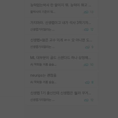
능력없는박사 란 말이지 뭐. 능력이 뭐고 능력이 있다는게 뭔지는 사람마다 기준이 다르니까 얘기해봐야 서로 자기 기준만 얘기해서 논쟁이 끝이 안나고. 주위에서 능력있고 야심있는 신입생이 교수가 유의미한 피드백을 아예 안주면서 제대로된 과제에 참여해볼 기회도 제공하지 않고 잡일 뺑뺑이만 돌려서 맨날 단순작업만 하면서 밤새다가 눈빛이 점점 죽어가는걸 본 사람은 물박사는 교수탓이라고 하고, 교수는 이것저것 알려도 주고 기회도 주고 사수 동기 붙여주면서 어떻게든 끌고가려고 하는데 본인이 매일 뺀질거리면서 출근 하는둥마는둥 하다가 기껏 와서도 폰이나 쳐다보다가 실험 망치고 저녁약속있어서 먼저 가볼게요~ 하는걸 본 사람은 물박사는 본인탓이라고 함.
물박사의 기준이 뭐임?
13
가지마라. 신생랩이고 내가 석사 3학기차인데 최고참인데 나도 아무것도 모르는데 교수가 후배들 왜 논문 교육 안시키냐. 논문 왜 안 써오냐 닦달한다
신생랩가지말라는 이유가 있었구나
12
신생랩+젊은 교수 이게 ㄹㅇ 모 아니면 도인듯.
신생랩가지말라는 이유가 있었구나
9
ML 대부분이 골드 스탠다드 하나 상정해놓고 (벤치마크 데이터셋이 여러 개면 여러 개 상정) 그거 얼마나 잘 맞추나 싸움임 가끔 번뜩이는 설계 철학을 보여주는 논문들도 있지만 대부분 그거 성적 얼마나 더 올리느라에 혈안이 되어 있는 측면이 잇음
AI 학회들 거품 슬슬 지적이 나오네요
10
neurips는 괜찮음
AI 학회들 거품 슬슬 지적이 나오네요
8
신생랩 1기 출신인데 신생랩은 줠라 무거운 바벨 같은거임. 들면 대박인데 못들면 깔려 죽음. 아무도 알려주지 않는 환경에서 자생해야하지만, 일단 살아남았다면 그 어떤 사람보다 악착같고 생존력 높은 사람으로 거듭날 수 있음
신생랩가지말라는 이유가 있었구나
12