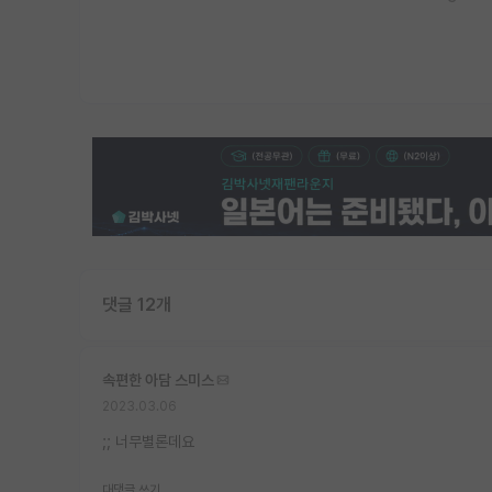
댓글 12개
속편한 아담 스미스
2023.03.06
;; 너무별론데요
대댓글 쓰기