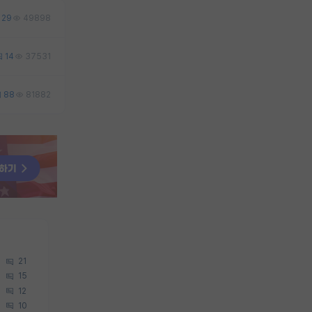
29
49898
14
37531
88
81882
21
15
12
10