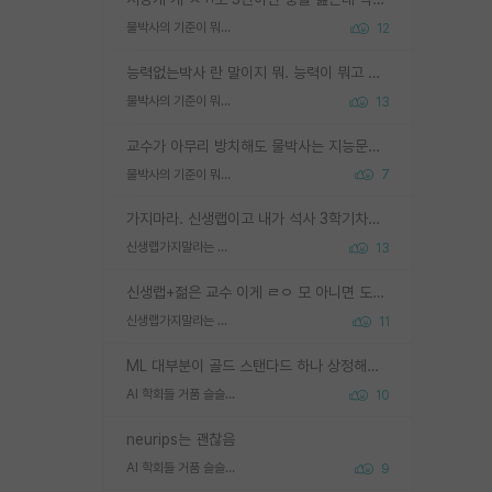
물박사의 기준이 뭐임?
12
능력없는박사 란 말이지 뭐. 능력이 뭐고 능력이 있다는게 뭔지는 사람마다 기준이 다르니까 얘기해봐야 서로 자기 기준만 얘기해서 논쟁이 끝이 안나고. 주위에서 능력있고 야심있는 신입생이 교수가 유의미한 피드백을 아예 안주면서 제대로된 과제에 참여해볼 기회도 제공하지 않고 잡일 뺑뺑이만 돌려서 맨날 단순작업만 하면서 밤새다가 눈빛이 점점 죽어가는걸 본 사람은 물박사는 교수탓이라고 하고, 교수는 이것저것 알려도 주고 기회도 주고 사수 동기 붙여주면서 어떻게든 끌고가려고 하는데 본인이 매일 뺀질거리면서 출근 하는둥마는둥 하다가 기껏 와서도 폰이나 쳐다보다가 실험 망치고 저녁약속있어서 먼저 가볼게요~ 하는걸 본 사람은 물박사는 본인탓이라고 함.
물박사의 기준이 뭐임?
13
교수가 아무리 방치해도 물박사는 지능문제고 본인 의지 문제임. 만물 교수탓 하는 애들이 이상한거임.
물박사의 기준이 뭐임?
7
가지마라. 신생랩이고 내가 석사 3학기차인데 최고참인데 나도 아무것도 모르는데 교수가 후배들 왜 논문 교육 안시키냐. 논문 왜 안 써오냐 닦달한다
신생랩가지말라는 이유가 있었구나
13
신생랩+젊은 교수 이게 ㄹㅇ 모 아니면 도인듯.
신생랩가지말라는 이유가 있었구나
11
ML 대부분이 골드 스탠다드 하나 상정해놓고 (벤치마크 데이터셋이 여러 개면 여러 개 상정) 그거 얼마나 잘 맞추나 싸움임 가끔 번뜩이는 설계 철학을 보여주는 논문들도 있지만 대부분 그거 성적 얼마나 더 올리느라에 혈안이 되어 있는 측면이 잇음
AI 학회들 거품 슬슬 지적이 나오네요
10
neurips는 괜찮음
AI 학회들 거품 슬슬 지적이 나오네요
9