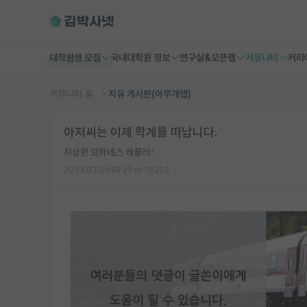
대학원생 모집
국내대학원 정보
연구실&오픈랩
커뮤니티
커리
커뮤니티 홈
자유 게시판(아무개랩)
아저씨는 이제 학계를 떠납니다.
자상한 요하네스 케플러
*
2023.03.05
25
18223