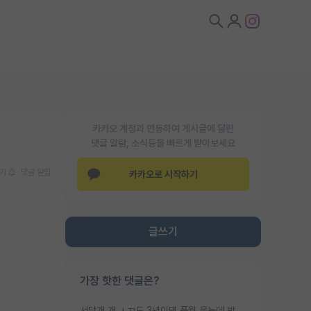
카카오 계정과 연동하여 게시글에 달린
댓글 알람, 소식등을 빠르게 받아보세요
기
댓글 알람
카카오로 시작하기
글쓰기
가장 핫한 댓글은?
서당개 개 ㅅㄲ도 3년이면 풍월 읊는데 박사 5년 이상 대리고 있으면서 물된건 교수 탓 맞는ㄱ게 거기가 서당이 아니란 소리임