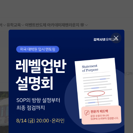
어
유학교육
이벤트
반도체 아카데미
재팬라운지 🌸
스크랩
신고하