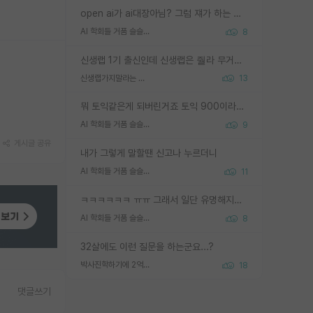
open ai가 ai대장아님? 그럼 쟤가 하는 말이 다 맞겠네
AI 학회들 거품 슬슬 지적이 나오네요
8
신생랩 1기 출신인데 신생랩은 줠라 무거운 바벨 같은거임. 들면 대박인데 못들면 깔려 죽음. 아무도 알려주지 않는 환경에서 자생해야하지만, 일단 살아남았다면 그 어떤 사람보다 악착같고 생존력 높은 사람으로 거듭날 수 있음
신생랩가지말라는 이유가 있었구나
13
뭐 토익같은게 되버린거죠 토익 900이라고 영어잘하는건 아닙니다만 잘하는사람은 다 900을 넘는 그런
AI 학회들 거품 슬슬 지적이 나오네요
9
게시글 공유
내가 그렇게 말할땐 신고나 누르더니
AI 학회들 거품 슬슬 지적이 나오네요
11
ㅋㅋㅋㅋㅋㅋ ㅠㅠ 그래서 일단 유명해지는게 중요한거같습니다
AI 학회들 거품 슬슬 지적이 나오네요
8
32살에도 이런 질문을 하는군요...?
박사진학하기에 2억은 괜찮은 (?) 정도의 경제력인가요
18
댓글쓰기