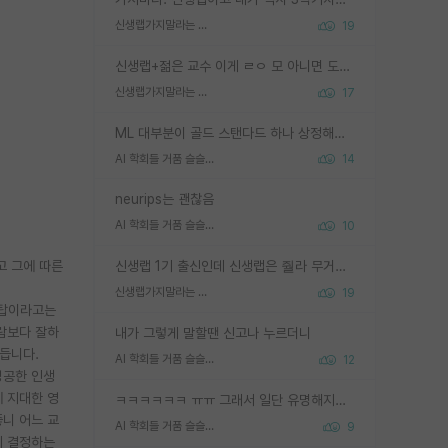
신생랩가지말라는 이유가 있었구나
19
신생랩+젊은 교수 이게 ㄹㅇ 모 아니면 도인듯.
신생랩가지말라는 이유가 있었구나
17
ML 대부분이 골드 스탠다드 하나 상정해놓고 (벤치마크 데이터셋이 여러 개면 여러 개 상정) 그거 얼마나 잘 맞추나 싸움임 가끔 번뜩이는 설계 철학을 보여주는 논문들도 있지만 대부분 그거 성적 얼마나 더 올리느라에 혈안이 되어 있는 측면이 잇음
AI 학회들 거품 슬슬 지적이 나오네요
14
neurips는 괜찮음
AI 학회들 거품 슬슬 지적이 나오네요
10
고 그에 따른
신생랩 1기 출신인데 신생랩은 줠라 무거운 바벨 같은거임. 들면 대박인데 못들면 깔려 죽음. 아무도 알려주지 않는 환경에서 자생해야하지만, 일단 살아남았다면 그 어떤 사람보다 악착같고 생존력 높은 사람으로 거듭날 수 있음
신생랩가지말라는 이유가 있었구나
19
 탑이라고는
사람보다 잘하
내가 그렇게 말할땐 신고나 누르더니
듭니다.
AI 학회들 거품 슬슬 지적이 나오네요
12
성공한 인생
 지대한 영
ㅋㅋㅋㅋㅋㅋ ㅠㅠ 그래서 일단 유명해지는게 중요한거같습니다
좋니 어느 교
AI 학회들 거품 슬슬 지적이 나오네요
9
지 결정하는