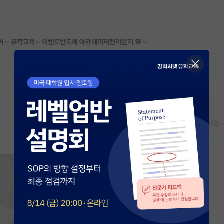
어
유학교육
이벤트
반도체 아카데미
재팬라운지 🌸
스크랩
신고하