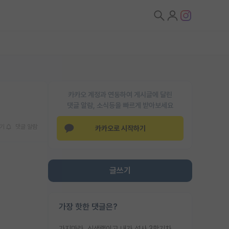
카카오 계정과 연동하여 게시글에 달린
댓글 알람, 소식등을 빠르게 받아보세요
기
댓글 알람
카카오로 시작하기
글쓰기
가장 핫한 댓글은?
가지마라. 신생랩이고 내가 석사 3학기차인데 최고참인데 나도 아무것도 모르는데 교수가 후배들 왜 논문 교육 안시키냐. 논문 왜 안 써오냐 닦달한다