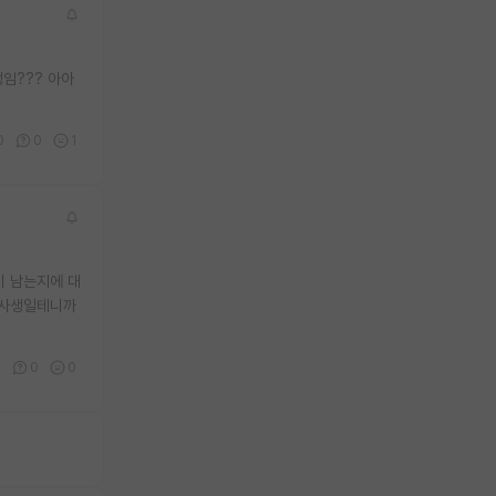
임??? 아아
0
0
1
이 남는지에 대
석사생일테니까
0
0
0