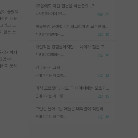
32살에도 이런 질문을 하는군요...?
 운이 좋았지
박사진학하기에 2억은 괜찮은 (?) 정도의 경제력인가요
25
대적인 지표
 그리고 그
복불복임 신생랩 1기 최고참이면 교수한테 직접 지도받는 시간이 매우 많음 제대로 된 교수라면 말이지 그게 아니라면 그냥 넌 해방 불가능한 노예 1호에 감점쓰레기통이 되는거고
지 않는 논
신생랩가지말라는 이유가 있었구나
10
개인적인 경험들이지만.... 나이가 젊은 교수일수록 꼰대라는 가면을 쓴 채로 무례함을 행동하는 경우가 거의 90% 정도였음. 나이가 어린데 다른 또래들과 달리 명예, 권력, 재력까지 얻었으니 세상 다 가진 기분이겠지. 오히러 나이 든 교수들이 행동과 말을 더 조심하시더라.
2-3시까지
신생랩가지말라는 이유가 있었구나
10
밌었는데,
심하지 못하
걍 애라서 그럼
근데 여기는 왜 그렇게 SPK를 물어보는거임?
13
아직 모르잖아. 나도 그 나이때에는 모르고 평가 받고 안심하고 싶었어.
근데 여기는 왜 그렇게 SPK를 물어보는거임?
15
그런걸 물어보는 애들은 대학원에 적합하지 않다
근데 여기는 왜 그렇게 SPK를 물어보는거임?
16