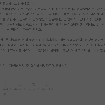
은 중요하다고 생각이 듭니다.
플랫폼이 없어 아는 교수님, 아는 사람, 선배 등을 수소문해서 컨택했어야했고 저는
 없이 옮기는 등 많은 시행착오를 거쳤어요. 비록 이 플랫폼에서 제공하는 수치가 절
정보를 구할 수 있는 루트가 전혀 없는 학생들에게는 큰 힘이 되어준다고 생각합니다.
하지 않는 바램도 있고요. 학교 비교는 특히 학교라는 시스템이 생긴 이래로 없어지
기 때문에 정답이 존재하지 않지요.
연구를 병행하는 건 참 힘이 드네요. 6시에 퇴근하면 저녁먹고 컴퓨터 앞에 앉아서 
새로 구상하고... 석사 때는 아침에 출근해서 매일 새벽까지 앉아서 논문쓰는게 참 재
 학교의 박사과정 자리도 미리 컨택해서 맡아놓고 했는데도 계속 조바심이 나서 안
교보다는 개선을 경쟁보단 협력을 해보자구요. 힘냅시다~
공감해요
추천해요
궁금해요
별로에요
15
0
0
1