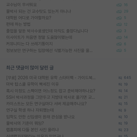
교수님이 무서워요
16
물박사 되는 건 교수탓도 있는거 아니냐
29
대학원 어디로 가야할까요?
5
편애 하는 방법
12
졸업을 앞둔 박사수료생인데 아직도 출장다닙니다
3
이사이트가 처음엔 정말 도움많이됐는데
14
커뮤니티는 다 쓰레기통이지
6
정보보안 연구하는 입장에선 식별가능한 사진을 올리는건 비추이긴함
5
최근 댓글이 많이 달린 글
[무료] 2026 미국 대학원 유학 스타터팩 - 가이드북 & 합격자 컨택메일 템플릿
645
미박 탑스쿨 유학이 빡세진 이유
19
혹시 이정도 스펙이면 어느정도 잡고 준비해야하나요?
14
SSH 박사과정을 그만두고 지방대 박사로 옮기면 교수의 꿈은 끝일까요?
21
카이스트는 모든 연구실마다 서버 제공해주나요?
15
연구실 학생 하나 자퇴했는데
9
입학도 안한 신입생이 원래 관심을 받나요
10
물박사의 기준이 뭐임?
19
랩홈피에 다들 본인 사진 올리냐
23
신생랩가지말라는 이유가 있었구나
15