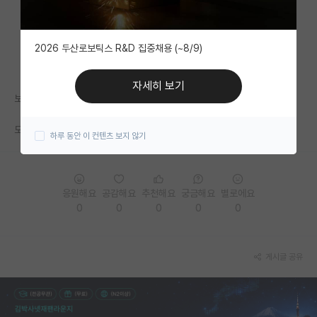
자유 게시판(아무개랩)
2026 두산로보틱스 R&D 집중채용 (~8/9)
미국 유학 게시판
미국 대학원 합격 후기 게시판
자세히 보기
보통 연구주제 선정은 어떤 방식으로 이루어지나요?
대학원생 모집 게시판
도통 감을 못잡겠네요
하루 동안 이 컨텐츠 보지 않기
대학원 합격 후기 게시판
연구실(PI) 홍보 게시판
응원해요
공감해요
추천해요
궁금해요
별로에요
석박사 채용 정보 게시판
0
0
0
0
0
임용 정보 게시판
학부 인턴 게시판
게시글 공유
취업 게시판
임용 후기 게시판