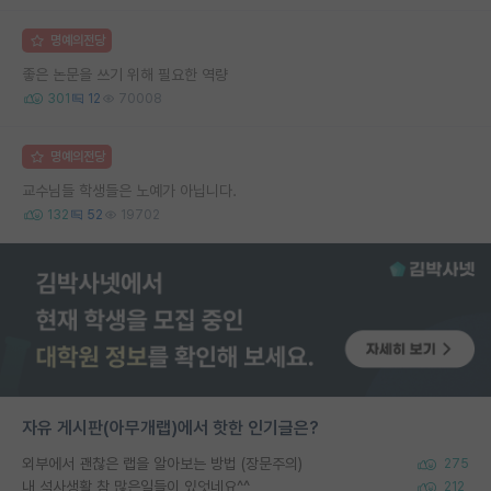
명예의전당
좋은 논문을 쓰기 위해 필요한 역량
301
12
70008
명예의전당
교수님들 학생들은 노예가 아닙니다.
132
52
19702
자유 게시판(아무개랩)에서 핫한 인기글은?
외부에서 괜찮은 랩을 알아보는 방법 (장문주의)
275
내 석사생활 참 많은일들이 있엇네요^^
212