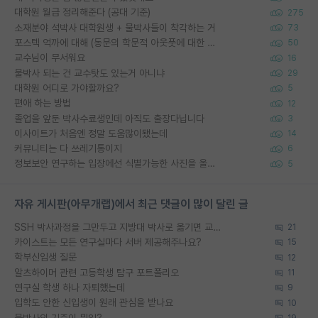
대학원 월급 정리해준다 (공대 기준)
275
소재분야 석박사 대학원생 + 물박사들이 착각하는 거
73
포스텍 억까에 대해 (동문의 학문적 아웃풋에 대한 반박)
50
교수님이 무서워요
16
물박사 되는 건 교수탓도 있는거 아니냐
29
대학원 어디로 가야할까요?
5
편애 하는 방법
12
졸업을 앞둔 박사수료생인데 아직도 출장다닙니다
3
이사이트가 처음엔 정말 도움많이됐는데
14
커뮤니티는 다 쓰레기통이지
6
정보보안 연구하는 입장에선 식별가능한 사진을 올리는건 비추이긴함
5
자유 게시판(아무개랩)에서 최근 댓글이 많이 달린 글
SSH 박사과정을 그만두고 지방대 박사로 옮기면 교수의 꿈은 끝일까요?
21
카이스트는 모든 연구실마다 서버 제공해주나요?
15
학부신입생 질문
12
알츠하이머 관련 고등학생 탐구 포트폴리오
11
연구실 학생 하나 자퇴했는데
9
입학도 안한 신입생이 원래 관심을 받나요
10
물박사의 기준이 뭐임?
19