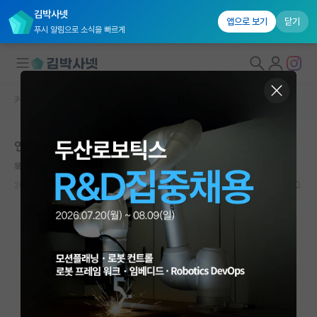
김박사넷
앱으로 보기
닫기
푸시 알림으로 소식을 빠르게
커뮤니티 홈
자유 게시판(아무개랩)
대학원생 모집
연구주제 선정
국내대학원 정보
똑똑한 아담 스미스
연구실&오픈랩
2023.02.24
2
2081
커뮤니티
커뮤니티 홈
전체글보기
베스트 게시판
IF 명예의전당