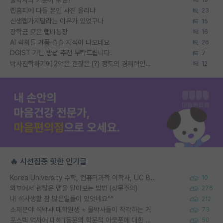
랩홈피에 다들 본인 사진 올리냐
23
신생랩가지말라는 이유가 있었구나
15
장학금 모은 랩비통장
16
AI 학회들 거품 슬슬 지적이 나오네요
26
DGIST 가는 방법 추천 부탁드립니다.
7
박사진학하기에 2억은 괜찮은 (?) 정도의 경제력인가요
12
🔥 시선집중 핫한 인기글
Korea University 수학, 컴퓨터과학 이학사, UC Berkeley 산업공학 대학원 공학박사가 되는 것은 쉽지 않겠죠?
10
외부에서 괜찮은 랩을 알아보는 방법 (장문주의)
275
내 석사생활 참 많은일들이 있엇네요^^
212
소재분야 석박사 대학원생 + 물박사들이 착각하는 거
73
포스텍 억까에 대해 (동문의 학문적 아웃풋에 대한 반박)
50