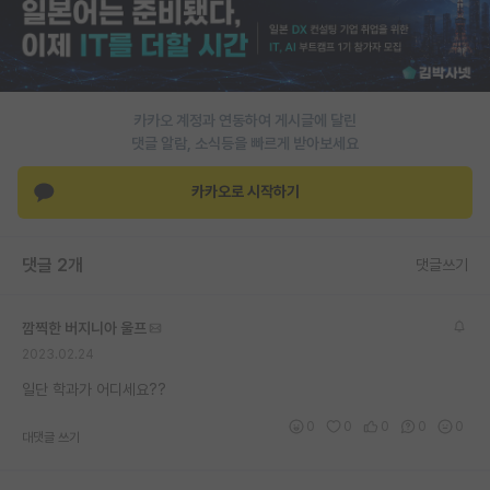
PI 전용 게시판
인문사회 계열 게시판
카카오 계정과 연동하여 게시글에 달린
특수/전문대학원 게시판
댓글 알람, 소식등을 빠르게 받아보세요
반도체/AI 게시판
카카오로 시작하기
장학금/장학생 게시판
학술 정보 게시판
댓글 2개
댓글쓰기
홍보 게시판
깜찍한 버지니아 울프
커리어
2023.02.24
유학교육
일단 학과가 어디세요??
이벤트
0
0
0
0
0
대댓글 쓰기
반도체 아카데미