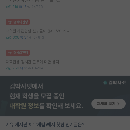
대학원생 예절에 대해 쓴 글 보고...
219
13
44796
명예의전당
대학원에 답답한 친구들이 많이 보이네요...
308
34
64813
명예의전당
대학원생 장시간 근무에 대한 생각
253
61
84234
자유 게시판(아무개랩)에서 핫한 인기글은?