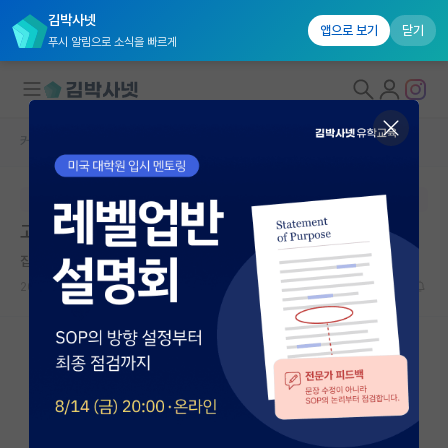
김박사넷
앱으로 보기
닫기
푸시 알림으로 소식을 빠르게
커뮤니티 홈
자유 게시판(아무개랩)
대학원생 모집
본문이 수정되지 않는 박제글입니다.
국내대학원 정보
고대 이차전지 ㅇㄷㅈ 교수님
연구실&오픈랩
집요한 데이비드 흄
커뮤니티
2023.02.04
3
3248
커뮤니티 홈
전체글보기
베스트 게시판
IF 명예의전당