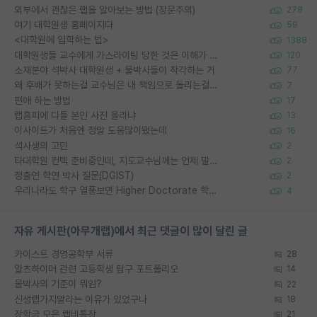
외부에서 괜찮은 랩을 알아보는 방법 (장문주의)
278
여기 대학원생 홈페이지다
59
<대학원에 입학하는 법>
1388
대학원생들 교수에게 가스라이팅 당한 것은 이해가 갑니다. 안타깝네요.
120
소재분야 석박사 대학원생 + 물박사들이 착각하는 거
77
왜 후배가 못하는걸 교수님은 내 책임으로 돌리는걸까요?
7
편애 하는 방법
17
랩홈피에 다들 본인 사진 올리냐
13
이사이트가 처음엔 정말 도움많이됐는데
16
석사생의 고민
2
타대학원 컨텍 준비중인데, 지도교수님께는 언제 말씀드려야 할까요?
2
정출연 학연 박사 질문(DGIST)
2
우리나라도 학구 열풍보면 Higher Doctorate 학위가 필요하다고 봅니다.
4
자유 게시판(아무개랩)에서 최근 댓글이 많이 달린 글
카이스트 경영공학부 서류
28
알츠하이머 관련 고등학생 탐구 포트폴리오
14
물박사의 기준이 뭐임?
22
신생랩가지말라는 이유가 있었구나
18
장학금 모은 랩비통장
21