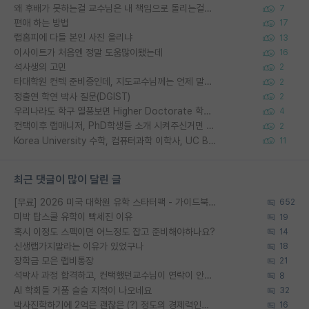
왜 후배가 못하는걸 교수님은 내 책임으로 돌리는걸까요?
7
편애 하는 방법
17
랩홈피에 다들 본인 사진 올리냐
13
이사이트가 처음엔 정말 도움많이됐는데
16
석사생의 고민
2
타대학원 컨텍 준비중인데, 지도교수님께는 언제 말씀드려야 할까요?
2
정출연 학연 박사 질문(DGIST)
2
우리나라도 학구 열풍보면 Higher Doctorate 학위가 필요하다고 봅니다.
4
컨택이후 랩매니저, PhD학생들 소개 시켜주신거면 거의 컨펌에 가깝나요?
2
Korea University 수학, 컴퓨터과학 이학사, UC Berkeley 산업공학 대학원 공학박사가 되는 것은 쉽지 않겠죠?
11
최근 댓글이 많이 달린 글
[무료] 2026 미국 대학원 유학 스타터팩 - 가이드북 & 합격자 컨택메일 템플릿
652
미박 탑스쿨 유학이 빡세진 이유
19
혹시 이정도 스펙이면 어느정도 잡고 준비해야하나요?
14
신생랩가지말라는 이유가 있었구나
18
장학금 모은 랩비통장
21
석박사 과정 합격하고, 컨택했던교수님이 연락이 안됩니다...
8
AI 학회들 거품 슬슬 지적이 나오네요
32
박사진학하기에 2억은 괜찮은 (?) 정도의 경제력인가요
16