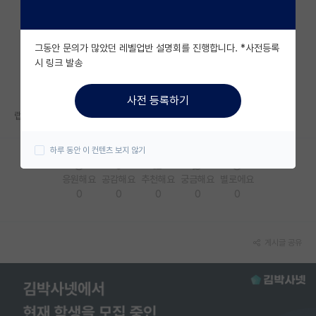
자유 게시판(아무개랩)
그동안 문의가 많았던 레벨업반 설명회를 진행합니다. *사전등록
미국 유학 게시판
시 링크 발송
미국 대학원 합격 후기 게시판
사전 등록하기
대학원생 모집 게시판
랩실 인건비나 분위기 어떤가요? 신생 랩인듯 해서 정보가 많이 없네융...
대학원 합격 후기 게시판
하루 동안 이 컨텐츠 보지 않기
연구실(PI) 홍보 게시판
응원해요
공감해요
추천해요
궁금해요
별로에요
0
0
0
0
0
석박사 채용 정보 게시판
임용 정보 게시판
게시글 공유
학부 인턴 게시판
취업 게시판
임용 후기 게시판