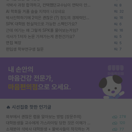
석박사 과정 합격하고, 컨택했던교수님이 연락이 안됩니다...
8
AI 학회들 거품 슬슬 지적이 나오네요
32
박사진학하기에 2억은 괜찮은 (?) 정도의 경제력인가요
16
SPK 대학원 현실적으로 가능한 스펙인가요?
6
근데 여기는 왜 그렇게 SPK를 물어보는거임?
16
석사가 1저자 논문 가져가는게 흔한건가요?
5
면접 복장
5
편입생 학부연구생 질문
7
🔥 시선집중 핫한 인기글
외부에서 괜찮은 랩을 알아보는 방법 (장문주의)
278
대학원생들 교수에게 가스라이팅 당한 것은 이해가 갑니다. 안타깝네요.
120
소재분야 석박사 대학원생 + 물박사들이 착각하는 거
77