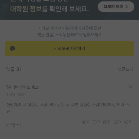
PI 전용 게시판
인문사회 계열 게시판
카카오 계정과 연동하여 게시글에 달린
특수/전문대학원 게시판
댓글 알람, 소식등을 빠르게 받아보세요
반도체/AI 게시판
카카오로 시작하기
장학금/장학생 게시판
댓글 3개
댓글쓰기
학술 정보 게시판
홍보 게시판
달리는 아담 스미스
*
2023.02.04
커리어
신생이면 그 실험실 사람 이나 같은 층 다른 실험실 사람한테 메일 보내보세
유학교육
요
이벤트
0
0
0
0
0
대댓글 쓰기
반도체 아카데미