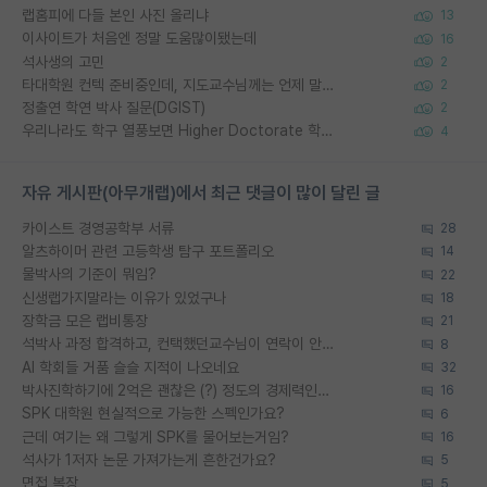
랩홈피에 다들 본인 사진 올리냐
13
이사이트가 처음엔 정말 도움많이됐는데
16
석사생의 고민
2
타대학원 컨텍 준비중인데, 지도교수님께는 언제 말씀드려야 할까요?
2
정출연 학연 박사 질문(DGIST)
2
우리나라도 학구 열풍보면 Higher Doctorate 학위가 필요하다고 봅니다.
4
자유 게시판(아무개랩)에서 최근 댓글이 많이 달린 글
카이스트 경영공학부 서류
28
알츠하이머 관련 고등학생 탐구 포트폴리오
14
물박사의 기준이 뭐임?
22
신생랩가지말라는 이유가 있었구나
18
장학금 모은 랩비통장
21
석박사 과정 합격하고, 컨택했던교수님이 연락이 안됩니다...
8
AI 학회들 거품 슬슬 지적이 나오네요
32
박사진학하기에 2억은 괜찮은 (?) 정도의 경제력인가요
16
SPK 대학원 현실적으로 가능한 스펙인가요?
6
근데 여기는 왜 그렇게 SPK를 물어보는거임?
16
석사가 1저자 논문 가져가는게 흔한건가요?
5
면접 복장
5