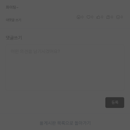
재팬라운지 🌸
화이팅~
0
0
0
0
0
대댓글 쓰기
댓글쓰기
등록
게시판 목록으로 돌아가기