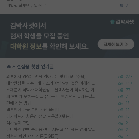
편입생 학부연구생 질문
7
🔥 시선집중 핫한 인기글
외부에서 괜찮은 랩을 알아보는 방법 (장문주의)
278
대학원생들 교수에게 가스라이팅 당한 것은 이해가 갑니다. 안타깝네요.
120
소재분야 석박사 대학원생 + 물박사들이 착각하는 거
77
왜 후배가 못하는걸 교수님은 내 책임으로 돌리는걸까요?
7
편애 하는 방법
17
랩홈피에 다들 본인 사진 올리냐
13
이사이트가 처음엔 정말 도움많이됐는데
16
석사생의 고민
2
타대학원 컨텍 준비중인데, 지도교수님께는 언제 말씀드려야 할까요?
2
정출연 학연 박사 질문(DGIST)
2