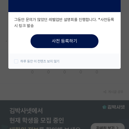
자유 게시판(아무개랩)
그동안 문의가 많았던 레벨업반 설명회를 진행합니다. *사전등록
미국 유학 게시판
시 링크 발송
미국 대학원 합격 후기 게시판
.
사전 등록하기
대학원생 모집 게시판
대학원 합격 후기 게시판
하루 동안 이 컨텐츠 보지 않기
응원해요
공감해요
추천해요
궁금해요
별로에요
연구실(PI) 홍보 게시판
0
0
0
0
0
석박사 채용 정보 게시판
임용 정보 게시판
게시글 공유
학부 인턴 게시판
취업 게시판
임용 후기 게시판