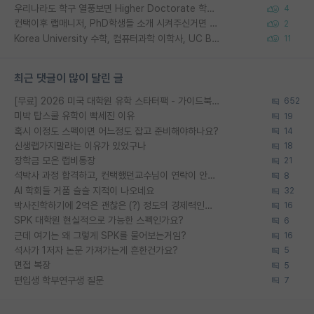
우리나라도 학구 열풍보면 Higher Doctorate 학위가 필요하다고 봅니다.
4
컨택이후 랩매니저, PhD학생들 소개 시켜주신거면 거의 컨펌에 가깝나요?
2
Korea University 수학, 컴퓨터과학 이학사, UC Berkeley 산업공학 대학원 공학박사가 되는 것은 쉽지 않겠죠?
11
최근 댓글이 많이 달린 글
[무료] 2026 미국 대학원 유학 스타터팩 - 가이드북 & 합격자 컨택메일 템플릿
652
미박 탑스쿨 유학이 빡세진 이유
19
혹시 이정도 스펙이면 어느정도 잡고 준비해야하나요?
14
신생랩가지말라는 이유가 있었구나
18
장학금 모은 랩비통장
21
석박사 과정 합격하고, 컨택했던교수님이 연락이 안됩니다...
8
AI 학회들 거품 슬슬 지적이 나오네요
32
박사진학하기에 2억은 괜찮은 (?) 정도의 경제력인가요
16
SPK 대학원 현실적으로 가능한 스펙인가요?
6
근데 여기는 왜 그렇게 SPK를 물어보는거임?
16
석사가 1저자 논문 가져가는게 흔한건가요?
5
면접 복장
5
편입생 학부연구생 질문
7