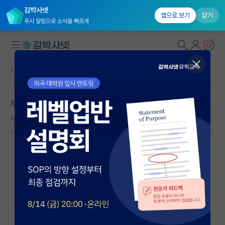
김박사넷
앱으로 보기
닫기
푸시 알림으로 소식을 빠르게
커뮤니티 홈
자유 게시판(아무개랩)
대학원생 모집
저처럼 되지 마시고 랩 잘 선택해서 들어가세요
국내대학원 정보
무심한 카를 가우스
연구실&오픈랩
2023.01.11
2
2455
커뮤니티
커뮤니티 홈
전체글보기
베스트 게시판
IF 명예의전당