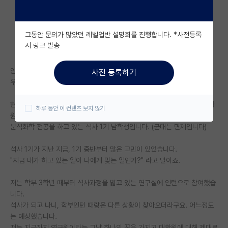
자유 게시판(아무개랩)
그동안 문의가 많았던 레벨업반 설명회를 진행합니다. *사전등록
미국 유학 게시판
시 링크 발송
미국 대학원 합격 후기 게시판
안녕하세요.
사전 등록하기
대학원생 모집 게시판
우선 긴 글 읽으러 와주신 여러분들께 감사드립니다.
대학원 합격 후기 게시판
현재 저는 학부 3.5년으로 조기졸업을 진행하고 올해 9월부터 화학과 대학
하루 동안 이 컨텐츠 보지 않기
원에 진학하여
연구실(PI) 홍보 게시판
분석화학 전공을 하고 있는 석사 1기 남학생입니다. (군대는 면제입니다)
석박사 채용 정보 게시판
석사 1기가 지난 지금, 1기 중반부터 많은 고민이 있었습니다.
"지금 내가 하고 있는 일이 나에게 맞는 일인가?" 라고 말이죠.
임용 정보 게시판
학부 인턴 게시판
저는 학부 3학년 때부터 석사과정을 밟고 있는 연구실에 인턴으로 참여했습
니다.
취업 게시판
석사가 되고 나니, 학부인턴 때랑은 다른 상황이 찾아오더라구요. 어느정도
는 예상했습니다.
임용 후기 게시판
저는 지금까지 연구원이라는 그냥 하나의 꿈을 가지고 대학원에 대해 제대로