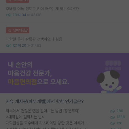
후배를 어느 정도로 케어 해주는게 맞는걸까요?
78
34
43138
명예의전당
대학원 온게 잘못된 선택이었나 싶음
121
20
31482
자유 게시판(아무개랩)에서 핫한 인기글은?
외부에서 괜찮은 랩을 알아보는 방법 (장문주의)
280
<대학원에 입학하는 법>
1388
대학원생들 교수에게 가스라이팅 당한 것은 이해가 갑니다. 안타깝네요.
120