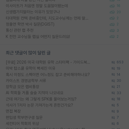
이사이트가 처음엔 정말 도움많이됐는데
16
신생랩가지말라는 이유가 있었구나
20
타대학원 컨텍 준비중인데, 지도교수님께는 언제 말씀드려야 할까요?
2
정출연 학연 박사 질문(DGIST)
2
통신 관련 랩 추천
3
K 전전 교수님들 랩실 어떤지 질문드려요!
2
최근 댓글이 많이 달린 글
[무료] 2026 미국 대학원 유학 스타터팩 - 가이드북 & 합격자 컨택메일 템플릿
653
미박 탑스쿨 유학이 빡세진 이유
19
혹시 이정도 스펙이면 어느정도 잡고 준비해야하나요?
14
카이스트 경영공학부 서류
30
장학금 모은 랩비통장
21
AI 학회들 거품 슬슬 지적이 나오네요
33
근데 여기는 왜 그렇게 SPK를 물어보는거임?
18
석사가 1저자 논문 가져가는게 흔한건가요?
5
면접 복장
9
편입생 학부연구생 질문
7
세컨티어 학회의 위상
6