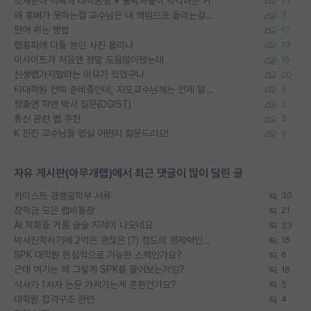
소재분야 석박사 대학원생 + 물박사들이 착각하는 거
77
왜 후배가 못하는걸 교수님은 내 책임으로 돌리는걸까요?
7
편애 하는 방법
17
랩홈피에 다들 본인 사진 올리냐
13
이사이트가 처음엔 정말 도움많이됐는데
16
신생랩가지말라는 이유가 있었구나
20
타대학원 컨텍 준비중인데, 지도교수님께는 언제 말씀드려야 할까요?
2
정출연 학연 박사 질문(DGIST)
2
통신 관련 랩 추천
3
K 전전 교수님들 랩실 어떤지 질문드려요!
2
자유 게시판(아무개랩)에서 최근 댓글이 많이 달린 글
카이스트 경영공학부 서류
30
장학금 모은 랩비통장
21
AI 학회들 거품 슬슬 지적이 나오네요
33
박사진학하기에 2억은 괜찮은 (?) 정도의 경제력인가요
16
SPK 대학원 현실적으로 가능한 스펙인가요?
6
근데 여기는 왜 그렇게 SPK를 물어보는거임?
18
석사가 1저자 논문 가져가는게 흔한건가요?
5
대학원 합격구조 관련
4