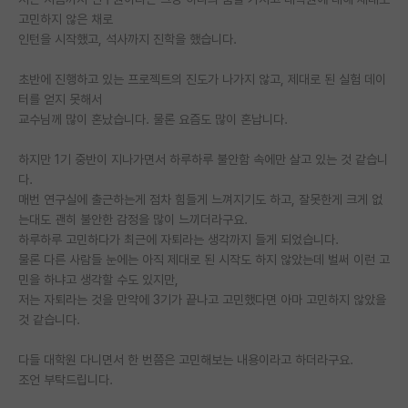
고민하지 않은 채로
PI 전용 게시판
인턴을 시작했고, 석사까지 진학을 했습니다.
인문사회 계열 게시판
초반에 진행하고 있는 프로젝트의 진도가 나가지 않고, 제대로 된 실험 데이
터를 얻지 못해서
특수/전문대학원 게시판
교수님께 많이 혼났습니다. 물론 요즘도 많이 혼납니다.
반도체/AI 게시판
하지만 1기 중반이 지나가면서 하루하루 불안함 속에만 살고 있는 것 같습니
장학금/장학생 게시판
다.
매번 연구실에 출근하는게 점차 힘들게 느껴지기도 하고, 잘못한게 크게 없
학술 정보 게시판
는대도 괜히 불안한 감정을 많이 느끼더라구요.
하루하루 고민하다가 최근에 자퇴라는 생각까지 들게 되었습니다.
홍보 게시판
물론 다른 사람들 눈에는 아직 제대로 된 시작도 하지 않았는데 벌써 이런 고
민을 하냐고 생각할 수도 있지만,
커리어
저는 자퇴라는 것을 만약에 3기가 끝나고 고민했다면 아마 고민하지 않았을
유학교육
것 같습니다.
이벤트
다들 대학원 다니면서 한 번쯤은 고민해보는 내용이라고 하더라구요.
조언 부탁드립니다.
반도체 아카데미