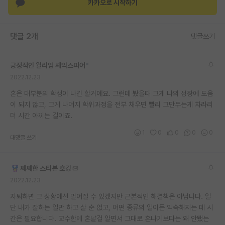
카카오로 시작하기
댓글 2개
댓글쓰기
긍정적인 윌리엄 셰익스피어
*
2022.12.23
혼은 대부분의 학생이 나긴 할거에요. 그런데 봤을때 그게 나의 성장에 도움
이 되지 않고, 그게 나머지 학위과정을 전부 채우면 빨리 그만두는게 차라리
더 시간 아끼는 길이죠.
1
0
0
0
0
대댓글 쓰기
쩨쩨한 스티븐 호킹
2022.12.23
자퇴하면 그 상황에선 멀어질 수 있겠지만 근본적인 해결책은 아닙니다. 일
단 내가 잘하는 일만 하고 살 순 없고, 어떤 종류의 일이든 익숙해지는 데 시
간은 필요합니다. 교수한테 혼날걸 알면서 그대로 혼나기보다는 왜 안됐는