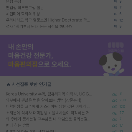
면접 복장
9
편입생 학부연구생 질문
7
세컨티어 학회의 위상
6
우리나라도 학구 열풍보면 Higher Doctorate 학위가 필요하다고 봅니다.
12
석사 1학기부터 원래 논문 작성을 하나요?
9
🔥 시선집중 핫한 인기글
Korea University 수학, 컴퓨터과학 이학사, UC Berkeley 산업공학 대학원 공학박사가 되는 것은 쉽지 않겠죠?
11
외부에서 괜찮은 랩을 알아보는 방법 (장문주의)
280
대학원생들 교수에게 가스라이팅 당한 것은 이해가 갑니다. 안타깝네요.
120
소재분야 석박사 대학원생 + 물박사들이 착각하는 거
77
왜 후배가 못하는걸 교수님은 내 책임으로 돌리는걸까요?
7
편애 하는 방법
17
랩홈피에 다들 본인 사진 올리냐
13