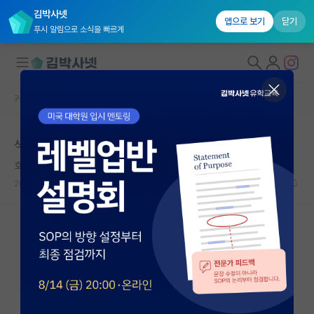
김박사넷
앱으로 보기
닫기
푸시 알림으로 소식을 빠르게
커뮤니티 홈
자유 게시판(아무개랩)
대학원생 모집
석사 1학기가 지난 지금, 자퇴를 고민합니다.
국내대학원 정보
호탕한 닐스 보어
연구실&오픈랩
2022.12.23
2
3752
커뮤니티
커뮤니티 홈
전체글보기
베스트 게시판
IF 명예의전당