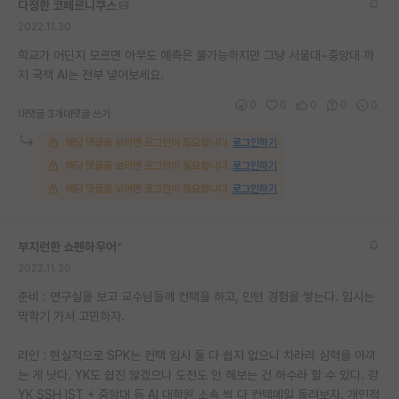
다정한 코페르니쿠스
재팬라운지 🌸
2022.11.30
학교가 어딘지 모르면 아무도 예측은 불가능하지만 그냥 서울대~중앙대 까
지 국책 AI는 전부 넣어보세요.
0
0
0
0
0
대댓글 3개
대댓글 쓰기
해당 댓글을 보려면 로그인이 필요합니다.
로그인하기
해당 댓글을 보려면 로그인이 필요합니다.
로그인하기
해당 댓글을 보려면 로그인이 필요합니다.
로그인하기
부지런한 쇼펜하우어
*
2022.11.30
준비 : 연구실을 보고 교수님들께 컨택을 하고, 인턴 경험을 쌓는다. 입시는
막학기 가서 고민하자.
라인 : 현실적으로 SPK는 컨택 입시 둘 다 쉽지 없으니 차라리 심력을 아끼
는 게 낫다. YK도 쉽진 않겠으나 도전도 안 해보는 건 하수라 할 수 있다. 걍
YK SSH IST + 중앙대 등 AI 대학원 소속 싹 다 컨택메일 돌려보자. 개인적