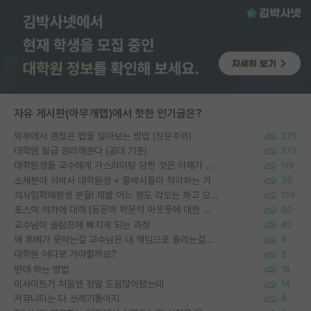
자유 게시판(아무개랩)에서 핫한 인기글은?
외부에서 괜찮은 랩을 알아보는 방법 (장문주의)
275
대학원 월급 정리해준다 (공대 기준)
275
대학원생들 교수에게 가스라이팅 당한 것은 이해가 갑니다. 안타깝네요.
119
소재분야 석박사 대학원생 + 물박사들이 착각하는 거
76
석사입학예정생 분들! 제발 어느 정도 각오는 하고 오세요.
156
포스텍 억까에 대해 (동문의 학문적 아웃풋에 대한 반박)
50
교수님이 슬럼프에 빠지게 되는 과정
40
왜 후배가 못하는걸 교수님은 내 책임으로 돌리는걸까요?
6
대학원 어디로 가야할까요?
5
편애 하는 방법
16
이사이트가 처음엔 정말 도움많이됐는데
14
커뮤니티는 다 쓰레기통이지
6