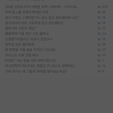
[무료] 2026 미국 대학원 유학 스타터팩 - 가이드북 & 합격자 컨택메일 템플릿
647
미박 탑스쿨 유학이 빡세진 이유
19
혹시 이정도 스펙이면 어느정도 잡고 준비해야하나요?
14
알츠하이머 관련 고등학생 탐구 포트폴리오
14
물박사의 기준이 뭐임?
22
랩홈피에 다들 본인 사진 올리냐
23
신생랩가지말라는 이유가 있었구나
16
장학금 모은 랩비통장
19
AI 학회들 거품 슬슬 지적이 나오네요
27
카이스트 서류 전형 배수
10
DGIST 가는 방법 추천 부탁드립니다.
7
박사진학하기에 2억은 괜찮은 (?) 정도의 경제력인가요
15
근데 여기는 왜 그렇게 SPK를 물어보는거임?
8