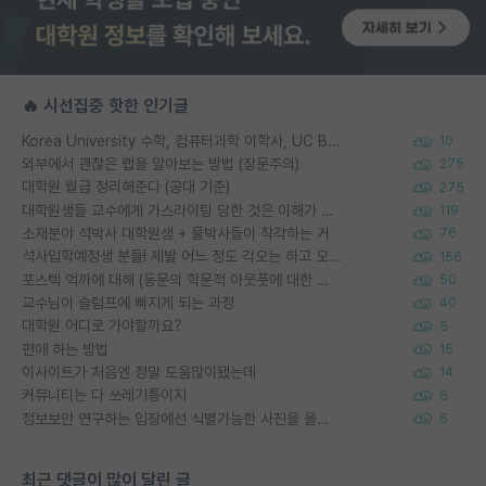
🔥 시선집중 핫한 인기글
Korea University 수학, 컴퓨터과학 이학사, UC Berkeley 산업공학 대학원 공학박사가 되는 것은 쉽지 않겠죠?
10
외부에서 괜찮은 랩을 알아보는 방법 (장문주의)
275
대학원 월급 정리해준다 (공대 기준)
275
대학원생들 교수에게 가스라이팅 당한 것은 이해가 갑니다. 안타깝네요.
119
소재분야 석박사 대학원생 + 물박사들이 착각하는 거
76
석사입학예정생 분들! 제발 어느 정도 각오는 하고 오세요.
156
포스텍 억까에 대해 (동문의 학문적 아웃풋에 대한 반박)
50
교수님이 슬럼프에 빠지게 되는 과정
40
대학원 어디로 가야할까요?
5
편애 하는 방법
16
이사이트가 처음엔 정말 도움많이됐는데
14
커뮤니티는 다 쓰레기통이지
6
정보보안 연구하는 입장에선 식별가능한 사진을 올리는건 비추이긴함
6
최근 댓글이 많이 달린 글