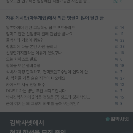
정보보안 연구하는 입장에선 식별가능한 사진을 올리는건 비추이긴함
6
자유 게시판(아무개랩)에서 최근 댓글이 많이 달린 글
알츠하이머 관련 고등학생 탐구 포트폴리오
14
입학도 안한 신입생이 원래 관심을 받나요
11
물박사의 기준이 뭐임?
22
랩홈피에 다들 본인 사진 올리냐
23
신생랩가지말라는 이유가 있었구나
16
오늘 카이스트 발표
6
장학금 모은 랩비통장
19
석박사 과정 합격하고, 컨택했던교수님이 연락이 안됩니다...
7
AI 학회들 거품 슬슬 지적이 나오네요
27
카이스트 서류 전형 배수
10
DGIST 가는 방법 추천 부탁드립니다.
7
박사진학하기에 2억은 괜찮은 (?) 정도의 경제력인가요
15
근데 여기는 왜 그렇게 SPK를 물어보는거임?
8