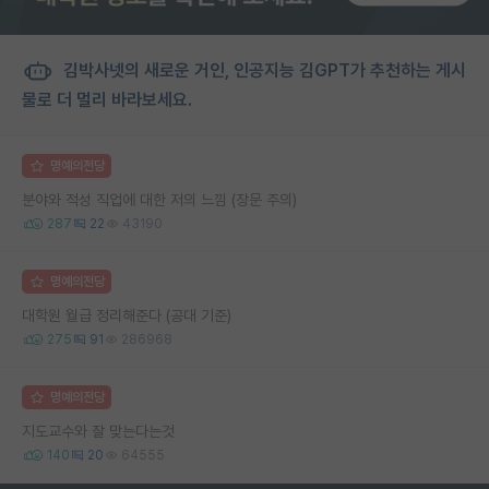
김박사넷의 새로운 거인, 인공지능 김GPT가 추천하는 게시
물로 더 멀리 바라보세요.
명예의전당
분야와 적성 직업에 대한 저의 느낌 (장문 주의)
287
22
43190
명예의전당
대학원 월급 정리해준다 (공대 기준)
275
91
286968
명예의전당
지도교수와 잘 맞는다는것
140
20
64555