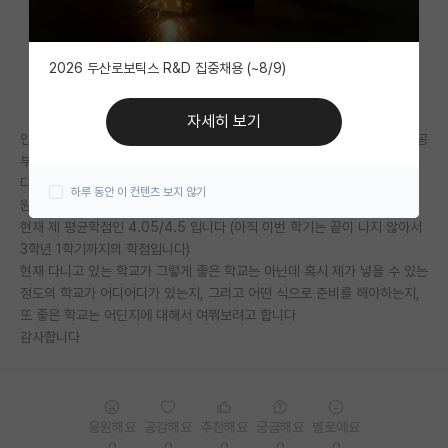
자유 게시판(아무개랩)
2026 두산로보틱스 R&D 집중채용 (~8/9)
미국 유학 게시판
미국 대학원 합격 후기 게시판
자세히 보기
안녕하세요 현재 이과 쪽 계열(컴퓨터 계열입니다)에서 3학년 2학기 과정 공
대학원생 모집 게시판
부 중인 학부생입니다
다름이 아니라 제가 공부를 하다보니 ai 쪽에 관심이 생겨서 이쪽으로 대학
하루 동안 이 컨텐츠 보지 않기
대학원 합격 후기 게시판
원을 진학하고 싶은 욕심이 요즘 생기고 있는 중인데요
현재 제 평균학점인 4.05/4.5 입니다 (아직 이번 학기는 끝이 나지 않아서
연구실(PI) 홍보 게시판
3학년 1학기까지의 학점입니다)
현재 다니고 있는 학교가 그렇게 좋은 학교는 아닌데 혹시 제가 넣을 수 있는
석박사 채용 정보 게시판
정도의 학교가 어디어디가 있는지, 그리고 어떤 식으로 준비를 해야하는지,
또 좋은 학교는 어딘지에 대해서 여쭤보려고 합니다
임용 정보 게시판
감사합니다
학부 인턴 게시판
취업 게시판
응원해요
공감해요
추천해요
궁금해요
별로에요
임용 후기 게시판
0
0
0
0
0