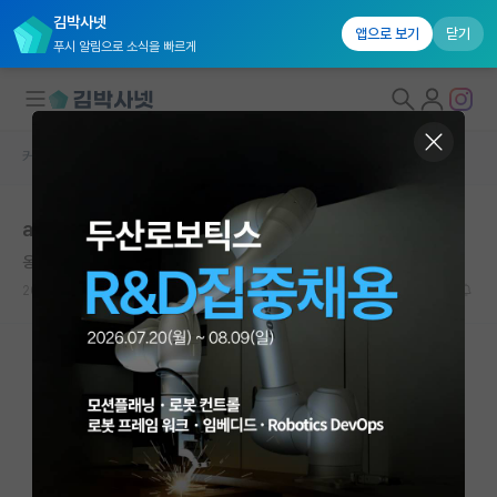
김박사넷
앱으로 보기
닫기
푸시 알림으로 소식을 빠르게
커뮤니티 홈
자유 게시판(아무개랩)
대학원생 모집
ai 대학원 진학
국내대학원 정보
옹졸한 제임스 맥스웰
연구실&오픈랩
2022.11.30
7
3545
커뮤니티
커뮤니티 홈
전체글보기
베스트 게시판
IF 명예의전당