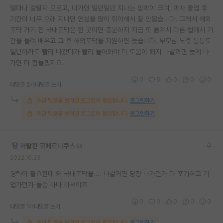
얼마나 걸릴지 모르고, 나가면 일년일년 지나는 압박이 크며, 박사 졸업 후
기간이 너무 오래 지나면 연봉을 많이 줘야해서 잘 안뽑습니다. 그래서 해외
포닥 가기 전 국내포닥은 한 곳이면 충분하지 지금 또 옮겨서 다른 랩에서 기
간을 들여 배우고 그 후 해외포닥을 지원하면 늦습니다. 부모님 노후 등등도
일년이라도 빨리 나갔다가 빨리 들어와야 더 도움이 되지 나갈꺼면 늦게 나
가면 더 힘들겠지요.
0
5
0
0
0
대댓글 2개
대댓글 쓰기
해당 댓글을 보려면 로그인이 필요합니다.
로그인하기
해당 댓글을 보려면 로그인이 필요합니다.
로그인하기
허탈한 코페르니쿠스
2022.10.23
경력이 필요한데 왜 국내포닥을.... 나갈거면 당장 나가던가 다 포기하고 기
업가던가 둘중 하나 하셔야죠
0
0
0
0
0
대댓글 1개
대댓글 쓰기
해당 댓글을 보려면 로그인이 필요합니다.
로그인하기