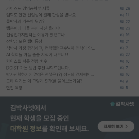
카이스트 경영공학부 서류
28
입학도 안한 신입생이 원래 관심을 받나요
11
물박사의 기준이 뭐임?
22
랩홈피에 다들 본인 사진 올리냐
23
신생랩가지말라는 이유가 있었구나
16
장학금 모은 랩비통장
21
석박사 과정 합격하고, 컨택했던교수님이 연락이 안됩니다...
7
AI 학회들 거품 슬슬 지적이 나오네요
27
카이스트 서류 전형 배수
10
DGIST 가는 방법 추천 부탁드립니다.
7
박사진학하기에 2억은 괜찮은 (?) 정도의 경제력인가요
16
근데 여기는 왜 그렇게 SPK를 물어보는거임?
9
면접 복장
5