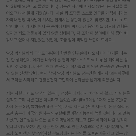
년 3월에 오신다고 들었습니다.) 당분간 자리에 계시질 않는다는 사실을 들
PI 전용 게시판
어오고 나서 알게 되었습니다. 사실 뭐 포닥은 스스로 연구를 개척해나가는
자리라 담당 박사님이 계시든 안계시든 상관이 없는게 맞겠지만, fresh 포
인문사회 계열 게시판
닥인데다 제가 지원해서 온 분야에 대해 박사과정 동안 어느 정도의 경험은
있지만 저도 전문성이 있지 않은 상태이고, 저 또한 이 분야에 대해 좀더 배
특수/전문대학원 게시판
워보고 싶어서 지원했던 것인데, 조금 앞이 막막한 느낌이 드네요...
반도체/AI 게시판
담당 박사님께서 그래도 1주일에 한번은 연구실에 나오시기에 얘기를 나누
장학금/장학생 게시판
긴 한 상태인데, 얘기를 나누어 본 결과 제가 스스로 set up을 해야하는 상
황인 것 같습니다. 또한, 현재 연구실에 석사졸업 후 인턴 연구중인 연구원 1
학술 정보 게시판
명 있는 신생랩인데, 현재 책임 담당 박사님도 당분간은 계시지 않는 이곳에
서 포닥을 시작해도 괜찮은건지 고민되어 문의글을 남기게 되었습니다.
홍보 게시판
저는 사실 과제도 딴 상태였는데, 선정된 과제까지 버리면서 왔고, 사실 논문
커리어
실적도 그리 나쁜 편은 아니라고 들었습니다 (IF=9이상 1저자 논문 2편/공
유학교육
자자 논문 3편/특허출원 4편 보유). 사실 지도교수님께서는 제 논문 실적 정
도면 충분히 미국의 원하는 연구실에 들어갈 가능성이 높을 것이다라고 말씀
이벤트
하셨고, 연구실을 나오는 날 마지막날에도 저보고 진짜 해외에 나갈 생각이
없냐고 여쭤보셨지만, 저는 현재 만나고 있는 사람과의 결혼 시기문제 및 부
반도체 아카데미
모님 노후 책임 부담감(사실 부모님께서는 본인들 노후준비를 하고 있는 상