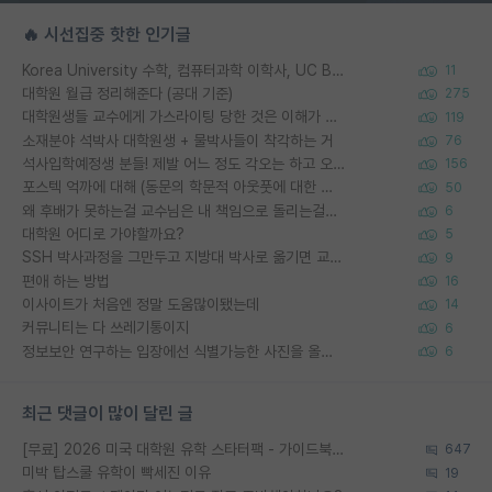
🔥 시선집중 핫한 인기글
Korea University 수학, 컴퓨터과학 이학사, UC Berkeley 산업공학 대학원 공학박사가 되는 것은 쉽지 않겠죠?
11
대학원 월급 정리해준다 (공대 기준)
275
대학원생들 교수에게 가스라이팅 당한 것은 이해가 갑니다. 안타깝네요.
119
소재분야 석박사 대학원생 + 물박사들이 착각하는 거
76
석사입학예정생 분들! 제발 어느 정도 각오는 하고 오세요.
156
포스텍 억까에 대해 (동문의 학문적 아웃풋에 대한 반박)
50
왜 후배가 못하는걸 교수님은 내 책임으로 돌리는걸까요?
6
대학원 어디로 가야할까요?
5
SSH 박사과정을 그만두고 지방대 박사로 옮기면 교수의 꿈은 끝일까요?
9
편애 하는 방법
16
이사이트가 처음엔 정말 도움많이됐는데
14
커뮤니티는 다 쓰레기통이지
6
정보보안 연구하는 입장에선 식별가능한 사진을 올리는건 비추이긴함
6
최근 댓글이 많이 달린 글
[무료] 2026 미국 대학원 유학 스타터팩 - 가이드북 & 합격자 컨택메일 템플릿
647
미박 탑스쿨 유학이 빡세진 이유
19