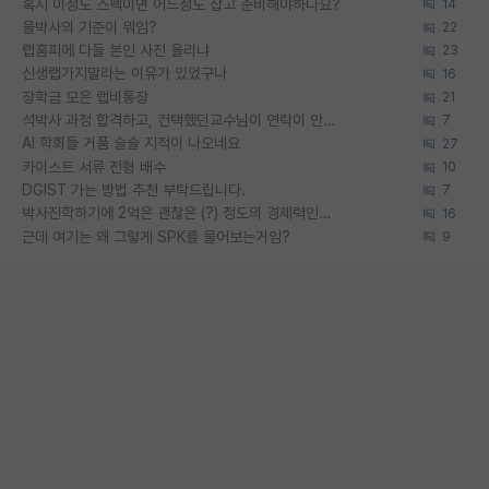
혹시 이정도 스펙이면 어느정도 잡고 준비해야하나요?
14
물박사의 기준이 뭐임?
22
랩홈피에 다들 본인 사진 올리냐
23
신생랩가지말라는 이유가 있었구나
16
장학금 모은 랩비통장
21
석박사 과정 합격하고, 컨택했던교수님이 연락이 안됩니다...
7
AI 학회들 거품 슬슬 지적이 나오네요
27
카이스트 서류 전형 배수
10
DGIST 가는 방법 추천 부탁드립니다.
7
박사진학하기에 2억은 괜찮은 (?) 정도의 경제력인가요
16
근데 여기는 왜 그렇게 SPK를 물어보는거임?
9