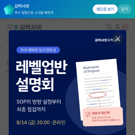
김박사넷
앱으로 보기
닫기
푸시 알림으로 소식을 빠르게
커뮤니티 홈
자유 게시판(아무개랩)
대학원생 모집
신생 랩에서 포닥 고민
국내대학원 정보
대담한 정약용
연구실&오픈랩
2022.10.23
9
3810
커뮤니티
커뮤니티 홈
전체글보기
베스트 게시판
IF 명예의전당