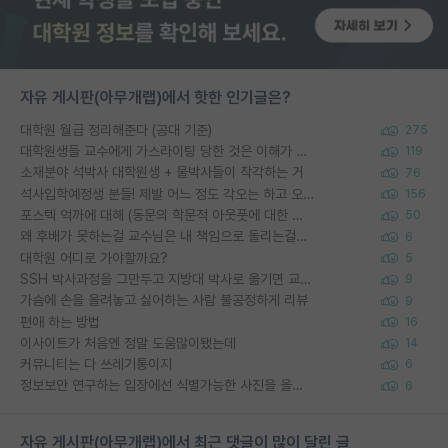
자유 게시판(아무개랩)에서 핫한 인기글은?
대학원 월급 정리해준다 (공대 기준)
275
대학원생들 교수에게 가스라이팅 당한 것은 이해가 갑니다. 안타깝네요.
119
소재분야 석박사 대학원생 + 물박사들이 착각하는 거
76
석사입학예정생 분들! 제발 어느 정도 각오는 하고 오세요.
156
포스텍 억까에 대해 (동문의 학문적 아웃풋에 대한 반박)
50
왜 후배가 못하는걸 교수님은 내 책임으로 돌리는걸까요?
6
대학원 어디로 가야할까요?
5
SSH 박사과정을 그만두고 지방대 박사로 옮기면 교수의 꿈은 끝일까요?
9
가슴에 손을 올려놓고 싫어하는 사람 불공정하게 리뷰
9
편애 하는 방법
16
이사이트가 처음엔 정말 도움많이됐는데
14
커뮤니티는 다 쓰레기통이지
6
정보보안 연구하는 입장에선 식별가능한 사진을 올리는건 비추이긴함
6
자유 게시판(아무개랩)에서 최근 댓글이 많이 달린 글