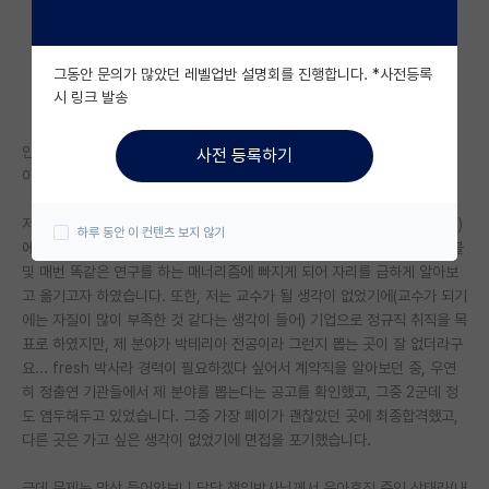
자유 게시판(아무개랩)
그동안 문의가 많았던 레벨업반 설명회를 진행합니다. *사전등록
미국 유학 게시판
시 링크 발송
미국 대학원 합격 후기 게시판
안녕하세요? 올 2월에 졸업한 fresh 포닥입니다. 현재 진로관련해서 고민
사전 등록하기
대학원생 모집 게시판
이 많은데, 주변에 물어볼 곳이 없어서 글을 남기게 되었습니다.
대학원 합격 후기 게시판
저는 올 2월에 졸업 후, 박사를 졸업한 동일 연구실에서 연구재단 과제(2년)
하루 동안 이 컨텐츠 보지 않기
에 선정되어, 6월부터 연구책임자로 있다가 연구실의 특정 사람과의 트러블
연구실(PI) 홍보 게시판
및 매번 똑같은 연구를 하는 매너리즘에 빠지게 되어 자리를 급하게 알아보
고 옮기고자 하였습니다. 또한, 저는 교수가 될 생각이 없었기에(교수가 되기
석박사 채용 정보 게시판
에는 자질이 많이 부족한 것 같다는 생각이 들어) 기업으로 정규직 취직을 목
표로 하였지만, 제 분야가 박테리아 전공이라 그런지 뽑는 곳이 잘 없더라구
임용 정보 게시판
요... fresh 박사라 경력이 필요하겠다 싶어서 계약직을 알아보던 중, 우연
학부 인턴 게시판
히 정출연 기관들에서 제 분야를 뽑는다는 공고를 확인했고, 그중 2군데 정
도 염두해두고 있었습니다. 그중 가장 페이가 괜찮았던 곳에 최종합격했고,
취업 게시판
다른 곳은 가고 싶은 생각이 없었기에 면접을 포기했습니다.
임용 후기 게시판
근데 문제는 막상 들어와보니 담당 책임박사님께서 육아휴직 중인 상태라(내