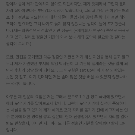
황이라 굳이 제가 관여하지 않아도 되긴하지만, 제가 첫째라서 그런지 빨리
재팬라운지 🌸
자리 잡아야겠다는 부담감과 걱정이 있습니다.), 그리고 가장 큰 이유는 해외
포닥이 정말로 필요한가에 대한 의문이 들었기에 경력 좀 쌓다가 정말 해외
포닥이 필요하면 그때 나가도 늦지 않지 않겠냐는 생각이 들어 포기했습니
다. (저는 최종적으로 정출연 기관 정규직 (+제약회사 연구직) 쪽으로 목표로
하고 있고, 실제로 정출연 기관에 와서 보니 해외 포닥이 필요한 것 같다는
생각이 드네요.)
또한, 면접을 포기했던 다른 정출연 기관은 거기 계신 지인을 통해 듣고 알고
보니 제가 지원했던 부서의 책임 박사님이 그 기관의 실세라는 것을 알게 되
면서 후회가 정말 많이 되네요... 그 연구실은 set up이 이미 잘 되어있는
곳인 것 같고, 여기 갔더라면 저는 좀더 많은 것을 배울 수 있었지 않았나하
는 생각이 듭니다.
아무튼 제 질문의 요점은 저는 그래서 앞으로 1-2년 정도 국내에 있으면서
해외 포닥 자리를 알아보고자 합니다. 그런데 포닥 시기에 실적이 중요하다
는 사실을 알고 있기에 제가 해외로 포닥 자리를 옮기기 전에 하고자하는 연
구 분야에 대한 경력을 쌓고 싶은데, 현재 신생랩에서 있으면서 자리를 알아
봐도 괜찮을지, 아니면 지금이라도 다른 정출연 기관을 알아봐야 할지 고민
입니다.