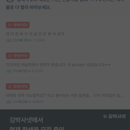
물로 더 멀리 바라보세요.
명예의전당
개 미 친 싸 이 코 같 은 리 뷰 어 새 X
203
36
33568
명예의전당
기다리던 저널측에서 연락이 왔습니다. 저 accept 되었습니다ㅠㅠ
174
52
67026
명예의전당
대학원 진학 가능할까요?’ 라고 물어보는 이런 질문들… 너무 의미없지 않나요?
214
29
49909