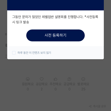
자유 게시판(아무개랩)
그동안 문의가 많았던 레벨업반 설명회를 진행합니다. *사전등록
미국 유학 게시판
시 링크 발송
미국 대학원 합격 후기 게시판
이 많이 중요할까요?
사전 등록하기
대학원생 모집 게시판
좋은 학교일수록 더 좋은 인맥을 가지고 있을 가능성이 있지 않나 싶어서요
대학원 합격 후기 게시판
하루 동안 이 컨텐츠 보지 않기
그리고 이러한 부분들이 대학원 졸업 후 취업에 영향이 크게 있을까요?
연구실(PI) 홍보 게시판
석박사 채용 정보 게시판
임용 정보 게시판
응원해요
공감해요
추천해요
궁금해요
별로에요
학부 인턴 게시판
0
2
0
0
25
취업 게시판
게시글 공유
임용 후기 게시판