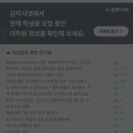
🔥 시선집중 핫한 인기글
Korea University 수학, 컴퓨터과학 이학사, UC Berkeley 산업공학 대학원 공학박사가 되는 것은 쉽지 않겠죠?
11
외부에서 괜찮은 랩을 알아보는 방법 (장문주의)
276
대학원 월급 정리해준다 (공대 기준)
275
대학원생들 교수에게 가스라이팅 당한 것은 이해가 갑니다. 안타깝네요.
120
소재분야 석박사 대학원생 + 물박사들이 착각하는 거
77
왜 후배가 못하는걸 교수님은 내 책임으로 돌리는걸까요?
7
SSH 박사과정을 그만두고 지방대 박사로 옮기면 교수의 꿈은 끝일까요?
9
편애 하는 방법
17
랩홈피에 다들 본인 사진 올리냐
13
이사이트가 처음엔 정말 도움많이됐는데
16
역대급 대학원생 빌런
2
석사생의 고민
2