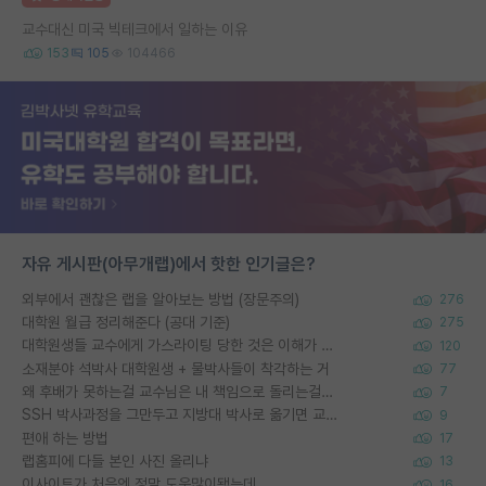
교수대신 미국 빅테크에서 일하는 이유
153
105
104466
자유 게시판(아무개랩)에서 핫한 인기글은?
외부에서 괜찮은 랩을 알아보는 방법 (장문주의)
276
대학원 월급 정리해준다 (공대 기준)
275
대학원생들 교수에게 가스라이팅 당한 것은 이해가 갑니다. 안타깝네요.
120
소재분야 석박사 대학원생 + 물박사들이 착각하는 거
77
왜 후배가 못하는걸 교수님은 내 책임으로 돌리는걸까요?
7
SSH 박사과정을 그만두고 지방대 박사로 옮기면 교수의 꿈은 끝일까요?
9
편애 하는 방법
17
랩홈피에 다들 본인 사진 올리냐
13
이사이트가 처음엔 정말 도움많이됐는데
16