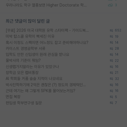
우리나라도 학구 열풍보면 Higher Doctorate 학위가 필요하다고 봅니다.
3
최근 댓글이 많이 달린 글
[무료] 2026 미국 대학원 유학 스타터팩 - 가이드북 & 합격자 컨택메일 템플릿
652
미박 탑스쿨 유학이 빡세진 이유
19
혹시 이정도 스펙이면 어느정도 잡고 준비해야하나요?
14
카이스트 경영공학부 서류
28
입학도 안한 신입생이 원래 관심을 받나요
14
물박사의 기준이 뭐임?
22
신생랩가지말라는 이유가 있었구나
16
장학금 모은 랩비통장
21
AI 학회들 거품 슬슬 지적이 나오네요
32
박사진학하기에 2억은 괜찮은 (?) 정도의 경제력인가요
16
근데 여기는 왜 그렇게 SPK를 물어보는거임?
16
면접 복장
5
편입생 학부연구생 질문
7