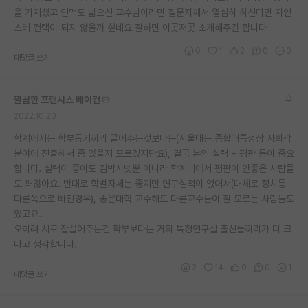
을 가지셨고 인맥도 넓으신 교수님이라면 질문자께서 열심히 하신다면 자연
재팬라운지 🌸
스레 컨택이 되지 않을까 싶네요 잘하면 이곳저곳 소개해주긴 합니다
0
1
2
0
0
대댓글 쓰기
깔끔한 프랜시스 베이컨
2022.10.20
학계에서는 학부동기끼리 끌어주는것보다는(서울대는 종합대특성상 사회각
분야에 진출해서 좀 있을지 모르겠지만요), 결국 본인 실력 + 평판 등이 중요
합니다. 실력이 좋아도 김박사넷뿐 아니라 학계내에서 평판이 안좋은 사람들
도 꽤많아요. 반대로 학벌자체는 좋지만 연구실적이 없어서(대체로 정치등
다른쪽으로 빠진경우), 좋은대학 교수해도 다른교수들이 잘 모르는 사람들도
있고요..
오히려 서로 잘끌어주는건 학부보다는 거의 특정연구실 출신들끼리가 더 크
다고 생각합니다.
2
14
0
0
1
대댓글 쓰기