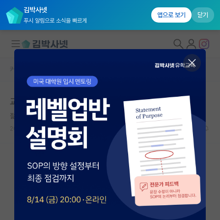
김박사넷
앱으로 보기
닫기
푸시 알림으로 소식을 빠르게
커뮤니티 홈
자유 게시판(아무개랩)
대학원생 모집
교수님 학부출신
국내대학원 정보
젊은 레온하르트 오일러
연구실&오픈랩
2022.10.20
17
16136
커뮤니티
커뮤니티 홈
전체글보기
베스트 게시판
IF 명예의전당