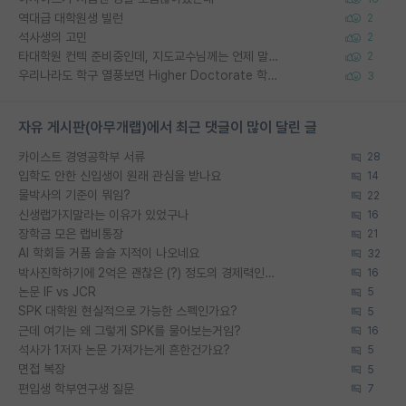
역대급 대학원생 빌런
2
석사생의 고민
2
타대학원 컨텍 준비중인데, 지도교수님께는 언제 말씀드려야 할까요?
2
우리나라도 학구 열풍보면 Higher Doctorate 학위가 필요하다고 봅니다.
3
자유 게시판(아무개랩)에서 최근 댓글이 많이 달린 글
카이스트 경영공학부 서류
28
입학도 안한 신입생이 원래 관심을 받나요
14
물박사의 기준이 뭐임?
22
신생랩가지말라는 이유가 있었구나
16
장학금 모은 랩비통장
21
AI 학회들 거품 슬슬 지적이 나오네요
32
박사진학하기에 2억은 괜찮은 (?) 정도의 경제력인가요
16
논문 IF vs JCR
5
SPK 대학원 현실적으로 가능한 스펙인가요?
5
근데 여기는 왜 그렇게 SPK를 물어보는거임?
16
석사가 1저자 논문 가져가는게 흔한건가요?
5
면접 복장
5
편입생 학부연구생 질문
7