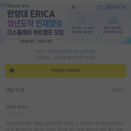
PI 전용 게시판
인문사회 계열 게시판
특수/전문대학원 게시판
반도체/AI 게시판
카카오 계정과 연동하여 게시글에 달린
장학금/장학생 게시판
댓글 알람, 소식등을 빠르게 받아보세요
학술 정보 게시판
카카오로 시작하기
홍보 게시판
댓글 17개
댓글쓰기
커리어
유학교육
방탕한 백석
이벤트
2022.10.20
교수님께서 좋은 학벌도 중요하지만 얼만큼 그 분야에서 경력을 쌓으셨는지
반도체 아카데미
가 더 중요하다고 봅니다 인맥은 본인이 하는 만큼 따라오는거라 좋은 경력