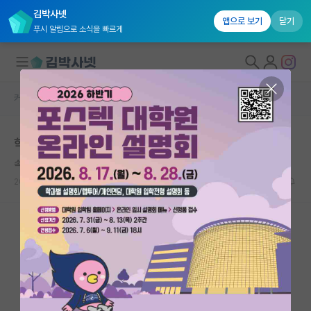
김박사넷
앱으로 보기
닫기
푸시 알림으로 소식을 빠르게
커뮤니티 홈
자유 게시판(아무개랩)
대학원생 모집
학위 논문 자기표절
국내대학원 정보
속편한 알베르 카뮈
연구실&오픈랩
2022.10.14
8
9138
커뮤니티
커뮤니티 홈
전체글보기
베스트 게시판
IF 명예의전당