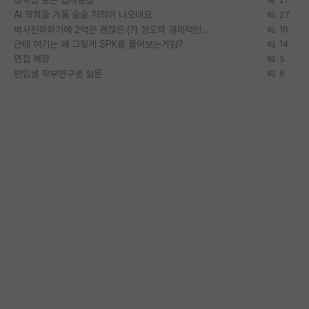
장학금 모은 랩비통장
21
AI 학회들 거품 슬슬 지적이 나오네요
27
박사진학하기에 2억은 괜찮은 (?) 정도의 경제력인가요
16
근데 여기는 왜 그렇게 SPK를 물어보는거임?
14
면접 복장
5
편입생 학부연구생 질문
6