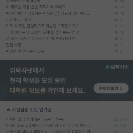
장학금 모은 랩비통장
21
AI 학회들 거품 슬슬 지적이 나오네요
27
박사진학하기에 2억은 괜찮은 (?) 정도의 경제력인가요
16
논문 IF vs JCR
5
SPK 대학원 현실적으로 가능한 스펙인가요?
5
근데 여기는 왜 그렇게 SPK를 물어보는거임?
14
석사가 1저자 논문 가져가는게 흔한건가요?
5
면접 복장
5
편입생 학부연구생 질문
6
🔥 시선집중 핫한 인기글
대학원 월급 정리해준다 (공대 기준)
275
대학원생들 교수에게 가스라이팅 당한 것은 이해가 갑니다. 안타깝네요.
120
소재분야 석박사 대학원생 + 물박사들이 착각하는 거
77