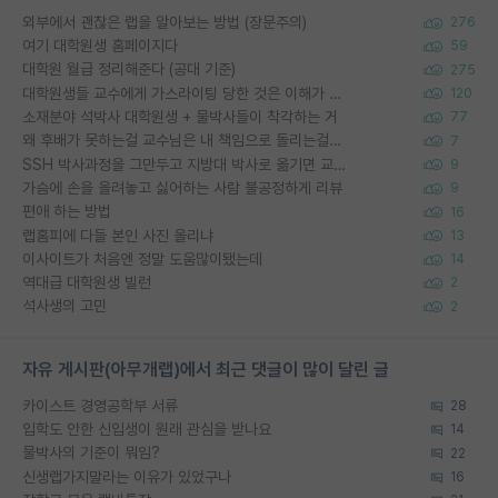
외부에서 괜찮은 랩을 알아보는 방법 (장문주의)
276
여기 대학원생 홈페이지다
59
대학원 월급 정리해준다 (공대 기준)
275
대학원생들 교수에게 가스라이팅 당한 것은 이해가 갑니다. 안타깝네요.
120
소재분야 석박사 대학원생 + 물박사들이 착각하는 거
77
왜 후배가 못하는걸 교수님은 내 책임으로 돌리는걸까요?
7
SSH 박사과정을 그만두고 지방대 박사로 옮기면 교수의 꿈은 끝일까요?
9
가슴에 손을 올려놓고 싫어하는 사람 불공정하게 리뷰
9
편애 하는 방법
16
랩홈피에 다들 본인 사진 올리냐
13
이사이트가 처음엔 정말 도움많이됐는데
14
역대급 대학원생 빌런
2
석사생의 고민
2
자유 게시판(아무개랩)에서 최근 댓글이 많이 달린 글
카이스트 경영공학부 서류
28
입학도 안한 신입생이 원래 관심을 받나요
14
물박사의 기준이 뭐임?
22
신생랩가지말라는 이유가 있었구나
16