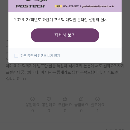
자유 게시판(아무개랩)
2026-27학년도 하반기 포스텍 대학원 온라인 설명회 실시
미국 유학 게시판
미국 대학원 합격 후기 게시판
자세히 보기
저는 지금 석사학위 졸업 논문을 작성하고 있는데요, 교수님께서 이미 제가
대학원생 모집 게시판
쓰고 publish한 세개의 소논문을 엮어서 석사학위 졸업 논문을 쓰라고 하시
더라구요. 그래서 쓰고는 있는데 연구 결과가 같다보니 똑같은 문장이 많아
하루 동안 이 컨텐츠 보지 않기
대학원 합격 후기 게시판
요. 그렇다고 일일이 인용을 달자고 하니 인용한게 너무 많아 질 것 같고…
이미 제가 학회지에 발표한 글을 똑같이 석사학위 논문에 써도 될까요? 자기
연구실(PI) 홍보 게시판
표절인지 궁금합니다. 아시는 분 짧게라도 답변 부탁드립니다. 자기표절이
걸리네요 ㅠㅠ
석박사 채용 정보 게시판
임용 정보 게시판
학부 인턴 게시판
응원해요
공감해요
추천해요
궁금해요
별로에요
0
0
0
0
1
취업 게시판
임용 후기 게시판