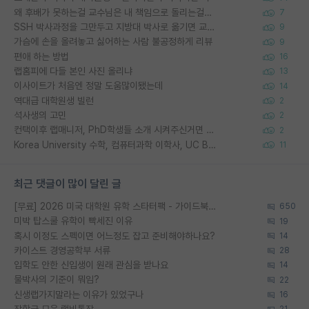
왜 후배가 못하는걸 교수님은 내 책임으로 돌리는걸까요?
7
SSH 박사과정을 그만두고 지방대 박사로 옮기면 교수의 꿈은 끝일까요?
9
가슴에 손을 올려놓고 싫어하는 사람 불공정하게 리뷰
9
편애 하는 방법
16
랩홈피에 다들 본인 사진 올리냐
13
이사이트가 처음엔 정말 도움많이됐는데
14
역대급 대학원생 빌런
2
석사생의 고민
2
컨택이후 랩매니저, PhD학생들 소개 시켜주신거면 거의 컨펌에 가깝나요?
2
Korea University 수학, 컴퓨터과학 이학사, UC Berkeley 산업공학 대학원 공학박사가 되는 것은 쉽지 않겠죠?
11
최근 댓글이 많이 달린 글
[무료] 2026 미국 대학원 유학 스타터팩 - 가이드북 & 합격자 컨택메일 템플릿
650
미박 탑스쿨 유학이 빡세진 이유
19
혹시 이정도 스펙이면 어느정도 잡고 준비해야하나요?
14
카이스트 경영공학부 서류
28
입학도 안한 신입생이 원래 관심을 받나요
14
물박사의 기준이 뭐임?
22
신생랩가지말라는 이유가 있었구나
16