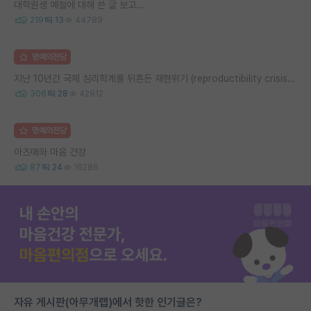
대학원생 예절에 대해 쓴 글 보고...
219
13
44789
명예의전당
지난 10년간 국제 심리학계를 뒤흔든 재현위기 (reproductibility crisis) 요약 (1편)
306
28
42912
명예의전당
아즈매와 마음 건강
87
24
16286
자유 게시판(아무개랩)에서 핫한 인기글은?