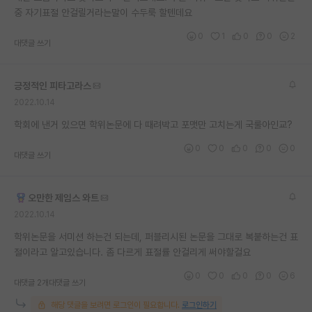
중 자기표절 안걸릴거라는말이 수두룩 할텐데요
재팬라운지 🌸
0
1
0
0
2
대댓글 쓰기
긍정적인 피타고라스
2022.10.14
학회에 낸거 있으면 학위논문에 다 때려박고 포맷만 고치는게 국룰아인교?
0
0
0
0
0
대댓글 쓰기
오만한 제임스 와트
2022.10.14
학위논문을 서미션 하는건 되는데, 퍼블리시된 논문을 그대로 복붙하는건 표
절이라고 알고있습니다. 좀 다르게 표절률 안걸리게 써야할걸요
0
0
0
0
6
대댓글 2개
대댓글 쓰기
해당 댓글을 보려면 로그인이 필요합니다.
로그인하기