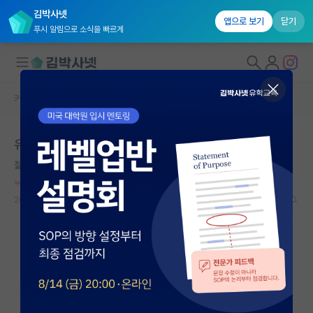
김박사넷
앱으로 보기
닫기
푸시 알림으로 소식을 빠르게
커뮤니티 홈
자유 게시판(아무개랩)
대학원생 모집
유니 석사에서 카이 박사
국내대학원 정보
젊은 아이작 뉴턴
*
연구실&오픈랩
누적 신고가 20개 이상인 사용자입니다.
커뮤니티
2022.10.06
11
3483
커뮤니티 홈
전체글보기
베스트 게시판
IF 명예의전당