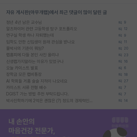
자유 게시판(아무개랩)에서 최근 댓글이 많이 달린 글
정년 4년 남은 교수님
9
알츠하이머 관련 고등학생 탐구 포트폴리오
12
연구실 학생 하나 자퇴했는데
9
입학도 안한 신입생이 원래 관심을 받나요
11
물박사의 기준이 뭐임?
20
랩홈피에 다들 본인 사진 올리냐
23
신생랩가지말라는 이유가 있었구나
16
오늘 카이스트 발표
6
장학금 모은 랩비통장
18
AI 학회들 거품 슬슬 지적이 나오네요
27
카이스트 서류 전형 배수
7
DGIST 가는 방법 추천 부탁드립니다.
7
박사진학하기에 2억은 괜찮은 (?) 정도의 경제력인가요
14