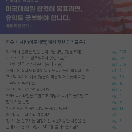
자유 게시판(아무개랩)에서 핫한 인기글은?
외부에서 괜찮은 랩을 알아보는 방법 (장문주의)
275
내 석사생활 참 많은일들이 있엇네요^^
212
대학원 월급 정리해준다 (공대 기준)
275
소재분야 석박사 대학원생 + 물박사들이 착각하는 거
74
포스텍 억까에 대해 (동문의 학문적 아웃풋에 대한 반박)
50
교수님이 무서워요
16
대학원 어디로 가야할까요?
5
SSH 박사과정을 그만두고 지방대 박사로 옮기면 교수의 꿈은 끝일까요?
9
편애 하는 방법
15
이사이트가 처음엔 정말 도움많이됐는데
14
커뮤니티는 다 쓰레기통이지
6
정보보안 연구하는 입장에선 식별가능한 사진을 올리는건 비추이긴함
5
근데 여기는 왜 그렇게 SPK를 물어보는거임?
3