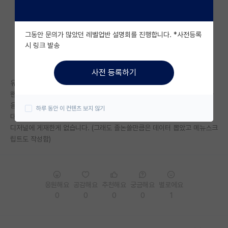
자유 게시판(아무개랩)
그동안 문의가 많았던 레벨업반 설명회를 진행합니다. *사전등록
미국 유학 게시판
시 링크 발송
미국 대학원 합격 후기 게시판
사전 등록하기
대학원생 모집 게시판
유니스트 석사 막학기이고 카이스트 박사 과정으로 가고싶은데...
왠만하면 카이스트에 인기랩으로 가고싶은데 컨택하면 가능성 없나요? (다
대학원 합격 후기 게시판
음 학기에라도)
하루 동안 이 컨텐츠 보지 않기
대학원학점이 3.06/4.3이라 좀 많이 낮고 영시함은 다시봐야되고 논문 어
연구실(PI) 홍보 게시판
디저널에 게재한게 없습니다. (그래도 졸논쓸만큼은 데이터 뽑았고 메뉴스크
립트도 작성함)
석박사 채용 정보 게시판
임용 정보 게시판
학부 인턴 게시판
응원해요
공감해요
추천해요
궁금해요
별로에요
0
0
0
0
1
취업 게시판
임용 후기 게시판