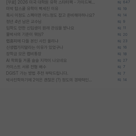
[무료] 2026 미국 대학원 유학 스타터팩 - 가이드북 & 합격자 컨택메일 템플릿
647
미박 탑스쿨 유학이 빡세진 이유
19
혹시 이정도 스펙이면 어느정도 잡고 준비해야하나요?
14
정년 4년 남은 교수님
9
입학도 안한 신입생이 원래 관심을 받나요
11
물박사의 기준이 뭐임?
20
랩홈피에 다들 본인 사진 올리냐
23
신생랩가지말라는 이유가 있었구나
16
장학금 모은 랩비통장
18
AI 학회들 거품 슬슬 지적이 나오네요
27
카이스트 서류 전형 배수
7
DGIST 가는 방법 추천 부탁드립니다.
7
박사진학하기에 2억은 괜찮은 (?) 정도의 경제력인가요
14