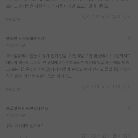
보니....인기랩은 사실 자교 석사들 아니면 조오금 많이 어렵죠
재팬라운지 🌸
0
1
0
0
0
대댓글 쓰기
행복한 도스토예프스키
*
2022.10.06
교수입장에서 뽑을 이유가 전혀 없음. 기업처럼 오면 몇달에서 1-2년까지도
배워야 하는데… 이미 연구실에 2년경력직들 넘치는데 얼굴아는 애들 팽하
고 뽑는다? 특수한 상황(갑자기 애들이 손잡고 박사 안가고 졸업 등)이 발생
하지 않는 이상 현실성이 없는 이야기….
0
3
0
0
0
대댓글 쓰기
능글맞은 비트겐슈타인
2022.10.06
유니 자대생이신거죠?
0
0
0
0
0