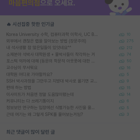
🔥 시선집중 핫한 인기글
Korea University 수학, 컴퓨터과학 이학사, UC Berkeley 산업공학 대학원 공학박사가 되는 것은 쉽지 않겠죠?
10
외부에서 괜찮은 랩을 알아보는 방법 (장문주의)
275
내 석사생활 참 많은일들이 있엇네요^^
212
소재분야 석박사 대학원생 + 물박사들이 착각하는 거
74
포스텍 억까에 대해 (동문의 학문적 아웃풋에 대한 반박)
50
교수님이 무서워요
16
대학원 어디로 가야할까요?
5
SSH 박사과정을 그만두고 지방대 박사로 옮기면 교수의 꿈은 끝일까요?
9
편애 하는 방법
15
이사이트가 처음엔 정말 도움많이됐는데
14
커뮤니티는 다 쓰레기통이지
6
정보보안 연구하는 입장에선 식별가능한 사진을 올리는건 비추이긴함
5
근데 여기는 왜 그렇게 SPK를 물어보는거임?
3
최근 댓글이 많이 달린 글