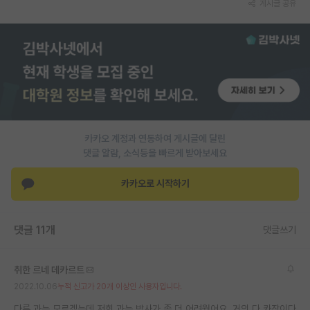
게시글 공유
PI 전용 게시판
인문사회 계열 게시판
특수/전문대학원 게시판
반도체/AI 게시판
장학금/장학생 게시판
카카오 계정과 연동하여 게시글에 달린
댓글 알람, 소식등을 빠르게 받아보세요
학술 정보 게시판
카카오로 시작하기
홍보 게시판
커리어
댓글 11개
댓글쓰기
유학교육
취한 르네 데카르트
이벤트
2022.10.06
누적 신고가 20개 이상인 사용자입니다.
반도체 아카데미
다른 과는 모르겠는데 저희 과는 박사가 좀 더 어려웠어요. 거의 다 카장이다