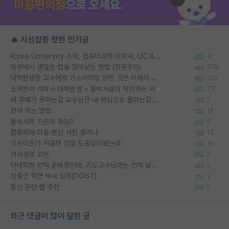
🔥 시선집중 핫한 인기글
Korea University 수학, 컴퓨터과학 이학사, UC Berkeley 산업공학 대학원 공학박사가 되는 것은 쉽지 않겠죠?
11
외부에서 괜찮은 랩을 알아보는 방법 (장문주의)
278
대학원생들 교수에게 가스라이팅 당한 것은 이해가 갑니다. 안타깝네요.
120
소재분야 석박사 대학원생 + 물박사들이 착각하는 거
77
왜 후배가 못하는걸 교수님은 내 책임으로 돌리는걸까요?
7
편애 하는 방법
17
물박사의 기준이 뭐임?
9
랩홈피에 다들 본인 사진 올리냐
13
이사이트가 처음엔 정말 도움많이됐는데
16
석사생의 고민
2
타대학원 컨텍 준비중인데, 지도교수님께는 언제 말씀드려야 할까요?
2
정출연 학연 박사 질문(DGIST)
2
통신 관련 랩 추천
2
최근 댓글이 많이 달린 글