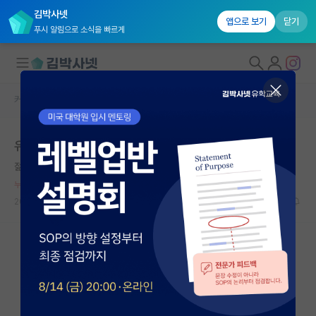
김박사넷
앱으로 보기
닫기
푸시 알림으로 소식을 빠르게
커뮤니티 홈
자유 게시판(아무개랩)
대학원생 모집
유니 석사에서 카이 박사
국내대학원 정보
젊은 아이작 뉴턴
*
연구실&오픈랩
누적 신고가 20개 이상인 사용자입니다.
커뮤니티
2022.10.06
11
3489
커뮤니티 홈
전체글보기
베스트 게시판
IF 명예의전당