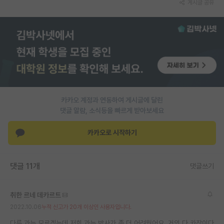
게시글 공유
PI 전용 게시판
인문사회 계열 게시판
특수/전문대학원 게시판
반도체/AI 게시판
장학금/장학생 게시판
카카오 계정과 연동하여 게시글에 달린
댓글 알람, 소식등을 빠르게 받아보세요
학술 정보 게시판
카카오로 시작하기
홍보 게시판
커리어
댓글 11개
댓글쓰기
유학교육
취한 르네 데카르트
이벤트
2022.10.06
누적 신고가 20개 이상인 사용자입니다.
반도체 아카데미
다른 과는 모르겠는데 저희 과는 박사가 좀 더 어려웠어요. 거의 다 카장이다