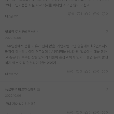
보니....인기랩은 사실 자교 석사들 아니면 조오금 많이 어렵죠
재팬라운지 🌸
0
1
0
0
0
대댓글 쓰기
행복한 도스토예프스키
*
2022.10.06
교수입장에서 뽑을 이유가 전혀 없음. 기업처럼 오면 몇달에서 1-2년까지도
배워야 하는데… 이미 연구실에 2년경력직들 넘치는데 얼굴아는 애들 팽하
고 뽑는다? 특수한 상황(갑자기 애들이 손잡고 박사 안가고 졸업 등)이 발생
하지 않는 이상 현실성이 없는 이야기….
0
3
0
0
0
대댓글 쓰기
능글맞은 비트겐슈타인
2022.10.06
유니 자대생이신거죠?
0
0
0
0
0