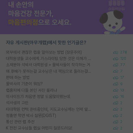
자유 게시판(아무개랩)에서 핫한 인기글은?
외부에서 괜찮은 랩을 알아보는 방법 (장문주의)
278
대학원생들 교수에게 가스라이팅 당한 것은 이해가 갑니다. 안타깝네요.
120
소재분야 석박사 대학원생 + 물박사들이 착각하는 거
77
왜 후배가 못하는걸 교수님은 내 책임으로 돌리는걸까요?
7
편애 하는 방법
17
물박사의 기준이 뭐임?
9
랩홈피에 다들 본인 사진 올리냐
13
이사이트가 처음엔 정말 도움많이됐는데
16
석사생의 고민
2
타대학원 컨텍 준비중인데, 지도교수님께는 언제 말씀드려야 할까요?
2
정출연 학연 박사 질문(DGIST)
2
통신 관련 랩 추천
2
K 전전 교수님들 랩실 어떤지 질문드려요!
2