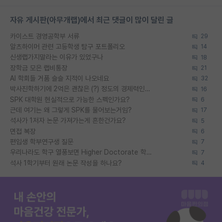
자유 게시판(아무개랩)에서 최근 댓글이 많이 달린 글
카이스트 경영공학부 서류
29
알츠하이머 관련 고등학생 탐구 포트폴리오
14
신생랩가지말라는 이유가 있었구나
18
장학금 모은 랩비통장
21
AI 학회들 거품 슬슬 지적이 나오네요
32
박사진학하기에 2억은 괜찮은 (?) 정도의 경제력인가요
16
SPK 대학원 현실적으로 가능한 스펙인가요?
6
근데 여기는 왜 그렇게 SPK를 물어보는거임?
17
석사가 1저자 논문 가져가는게 흔한건가요?
5
면접 복장
6
편입생 학부연구생 질문
7
우리나라도 학구 열풍보면 Higher Doctorate 학위가 필요하다고 봅니다.
7
석사 1학기부터 원래 논문 작성을 하나요?
4