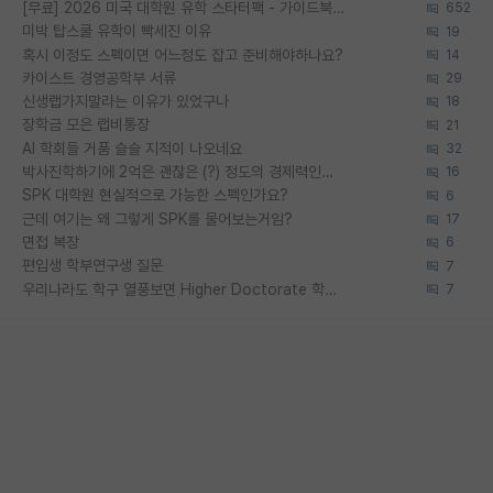
[무료] 2026 미국 대학원 유학 스타터팩 - 가이드북 & 합격자 컨택메일 템플릿
652
미박 탑스쿨 유학이 빡세진 이유
19
혹시 이정도 스펙이면 어느정도 잡고 준비해야하나요?
14
카이스트 경영공학부 서류
29
신생랩가지말라는 이유가 있었구나
18
장학금 모은 랩비통장
21
AI 학회들 거품 슬슬 지적이 나오네요
32
박사진학하기에 2억은 괜찮은 (?) 정도의 경제력인가요
16
SPK 대학원 현실적으로 가능한 스펙인가요?
6
근데 여기는 왜 그렇게 SPK를 물어보는거임?
17
면접 복장
6
편입생 학부연구생 질문
7
우리나라도 학구 열풍보면 Higher Doctorate 학위가 필요하다고 봅니다.
7