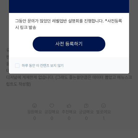
자유 게시판(아무개랩)
그동안 문의가 많았던 레벨업반 설명회를 진행합니다. *사전등록
미국 유학 게시판
시 링크 발송
미국 대학원 합격 후기 게시판
사전 등록하기
대학원생 모집 게시판
유니스트 석사 막학기이고 카이스트 박사 과정으로 가고싶은데...
왠만하면 카이스트에 인기랩으로 가고싶은데 컨택하면 가능성 없나요? (다
대학원 합격 후기 게시판
음 학기에라도)
하루 동안 이 컨텐츠 보지 않기
대학원학점이 3.06/4.3이라 좀 많이 낮고 영시함은 다시봐야되고 논문 어
연구실(PI) 홍보 게시판
디저널에 게재한게 없습니다. (그래도 졸논쓸만큼은 데이터 뽑았고 메뉴스크
립트도 작성함)
석박사 채용 정보 게시판
임용 정보 게시판
학부 인턴 게시판
응원해요
공감해요
추천해요
궁금해요
별로에요
0
0
0
0
1
취업 게시판
임용 후기 게시판