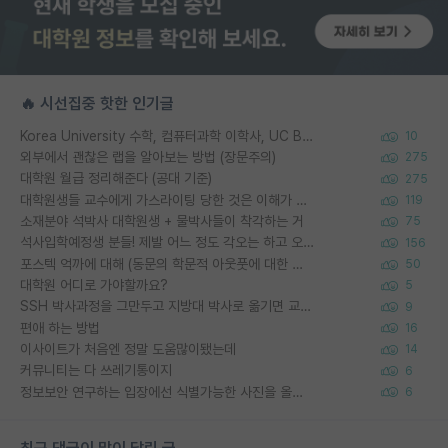
🔥 시선집중 핫한 인기글
Korea University 수학, 컴퓨터과학 이학사, UC Berkeley 산업공학 대학원 공학박사가 되는 것은 쉽지 않겠죠?
10
외부에서 괜찮은 랩을 알아보는 방법 (장문주의)
275
대학원 월급 정리해준다 (공대 기준)
275
대학원생들 교수에게 가스라이팅 당한 것은 이해가 갑니다. 안타깝네요.
119
소재분야 석박사 대학원생 + 물박사들이 착각하는 거
75
석사입학예정생 분들! 제발 어느 정도 각오는 하고 오세요.
156
포스텍 억까에 대해 (동문의 학문적 아웃풋에 대한 반박)
50
대학원 어디로 가야할까요?
5
SSH 박사과정을 그만두고 지방대 박사로 옮기면 교수의 꿈은 끝일까요?
9
편애 하는 방법
16
이사이트가 처음엔 정말 도움많이됐는데
14
커뮤니티는 다 쓰레기통이지
6
정보보안 연구하는 입장에선 식별가능한 사진을 올리는건 비추이긴함
6