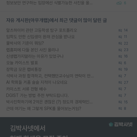
정보보안 연구하는 입장에선 식별가능한 사진을 올리는건 비추이긴함
6
자유 게시판(아무개랩)에서 최근 댓글이 많이 달린 글
알츠하이머 관련 고등학생 탐구 포트폴리오
14
입학도 안한 신입생이 원래 관심을 받나요
11
물박사의 기준이 뭐임?
22
랩홈피에 다들 본인 사진 올리냐
23
신생랩가지말라는 이유가 있었구나
16
오늘 카이스트 발표
6
장학금 모은 랩비통장
19
석박사 과정 합격하고, 컨택했던교수님이 연락이 안됩니다...
7
AI 학회들 거품 슬슬 지적이 나오네요
27
카이스트 서류 전형 배수
7
DGIST 가는 방법 추천 부탁드립니다.
7
박사진학하기에 2억은 괜찮은 (?) 정도의 경제력인가요
15
근데 여기는 왜 그렇게 SPK를 물어보는거임?
8