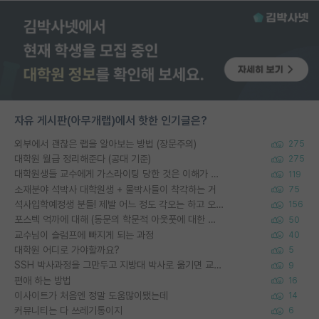
자유 게시판(아무개랩)에서 핫한 인기글은?
외부에서 괜찮은 랩을 알아보는 방법 (장문주의)
275
대학원 월급 정리해준다 (공대 기준)
275
대학원생들 교수에게 가스라이팅 당한 것은 이해가 갑니다. 안타깝네요.
119
소재분야 석박사 대학원생 + 물박사들이 착각하는 거
75
석사입학예정생 분들! 제발 어느 정도 각오는 하고 오세요.
156
포스텍 억까에 대해 (동문의 학문적 아웃풋에 대한 반박)
50
교수님이 슬럼프에 빠지게 되는 과정
40
대학원 어디로 가야할까요?
5
SSH 박사과정을 그만두고 지방대 박사로 옮기면 교수의 꿈은 끝일까요?
9
편애 하는 방법
16
이사이트가 처음엔 정말 도움많이됐는데
14
커뮤니티는 다 쓰레기통이지
6