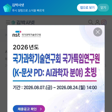
김박사넷
앱으로 보기
닫기
푸시 알림으로 소식을 빠르게
커뮤니티 홈
자유 게시판(아무개랩)
대학원생 모집
서울대 데이터사이언스
국내대학원 정보
체한 리처드 파인만
연구실&오픈랩
2022.10.05
9
6043
커뮤니티
커뮤니티 홈
전체글보기
베스트 게시판
IF 명예의전당