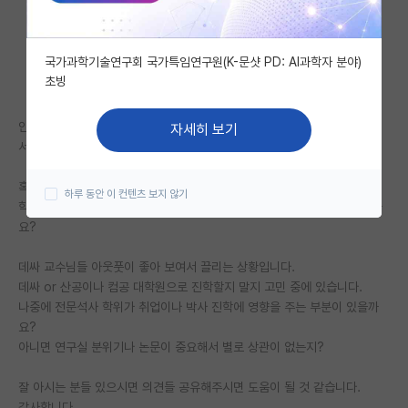
자유 게시판(아무개랩)
국가과학기술연구회 국가특임연구원(K-문샷 PD: AI과학자 분야)
미국 유학 게시판
초빙
미국 대학원 합격 후기 게시판
안녕하세요
자세히 보기
대학원생 모집 게시판
서울대 데싸대학원 관심이 있는 준비생입니다.
대학원 합격 후기 게시판
혹시 여기는 전일제 풀타임 이라 하는데
하루 동안 이 컨텐츠 보지 않기
학위가 왜 전문석사 인지? 궁금합니다. 서울대 데싸쪽 잘 아시는 분 있을까
연구실(PI) 홍보 게시판
요?
석박사 채용 정보 게시판
데싸 교수님들 아웃풋이 좋아 보여서 끌리는 상황입니다.
데싸 or 산공이나 컴공 대학원으로 진학할지 말지 고민 중에 있습니다.
임용 정보 게시판
나중에 전문석사 학위가 취업이나 박사 진학에 영향을 주는 부분이 있을까
학부 인턴 게시판
요?
아니면 연구실 분위기나 논문이 중요해서 별로 상관이 없는지?
취업 게시판
잘 아시는 분들 있으시면 의견들 공유해주시면 도움이 될 것 같습니다.
임용 후기 게시판
감사합니다.