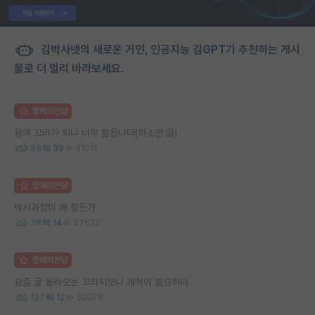
김박사넷의 새로운 거인, 인공지능 김GPT가 추천하는 게시
물로 더 멀리 바라보세요.
명예의전당
용의 꼬리가 되니 너무 힘듭니다(하소연 글)
85
39
41011
명예의전당
박사과정이 왜 힘든가
78
14
37622
명예의전당
요즘 글 올라오는 꼬라지보니 개혁이 필요하다
137
12
20078