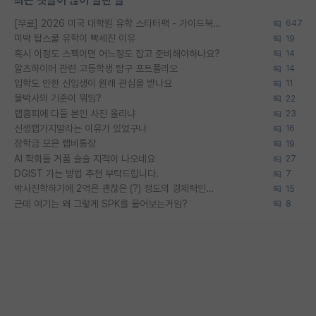
최근 댓글이 많이 달린 글
[무료] 2026 미국 대학원 유학 스타터팩 - 가이드북 & 합격자 컨택메일 템플릿
647
미박 탑스쿨 유학이 빡세진 이유
19
혹시 이정도 스펙이면 어느정도 잡고 준비해야하나요?
14
알츠하이머 관련 고등학생 탐구 포트폴리오
14
입학도 안한 신입생이 원래 관심을 받나요
11
물박사의 기준이 뭐임?
22
랩홈피에 다들 본인 사진 올리냐
23
신생랩가지말라는 이유가 있었구나
16
장학금 모은 랩비통장
19
AI 학회들 거품 슬슬 지적이 나오네요
27
DGIST 가는 방법 추천 부탁드립니다.
7
박사진학하기에 2억은 괜찮은 (?) 정도의 경제력인가요
15
근데 여기는 왜 그렇게 SPK를 물어보는거임?
8