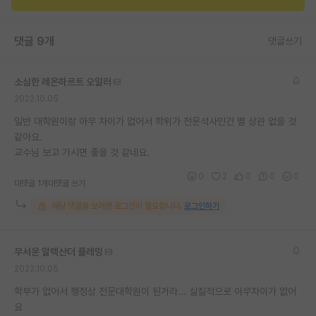
재팬라운지 🌸
댓글 9개
댓글쓰기
소심한 레온하르트 오일러
2022.10.05
일반 대학원이랑 아무 차이가 없어서 학위가 전문석사인건 별 상관 없을 것
같아요.
교수님 보고 가시면 좋을 것 같네요.
0
2
0
0
0
대댓글 1개
대댓글 쓰기
해당 댓글을 보려면 로그인이 필요합니다.
로그인하기
무서운 알렉산더 플레밍
2022.10.05
학부가 없어서 행정상 전문대학원이 된거라... 실질적으로 아무차이가 없어
요