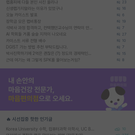
랩홈피에 다들 본인 사진 올리냐
23
신생랩가지말라는 이유가 있었구나
16
오늘 카이스트 발표
6
장학금 모은 랩비통장
19
석박사 과정 합격하고, 컨택했던교수님이 연락이 안됩니다...
7
AI 학회들 거품 슬슬 지적이 나오네요
27
카이스트 서류 전형 배수
10
DGIST 가는 방법 추천 부탁드립니다.
7
박사진학하기에 2억은 괜찮은 (?) 정도의 경제력인가요
15
근데 여기는 왜 그렇게 SPK를 물어보는거임?
8
🔥 시선집중 핫한 인기글
Korea University 수학, 컴퓨터과학 이학사, UC Berkeley 산업공학 대학원 공학박사가 되는 것은 쉽지 않겠죠?
10