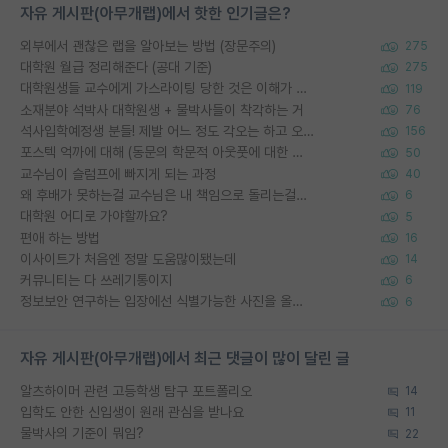
자유 게시판(아무개랩)에서 핫한 인기글은?
외부에서 괜찮은 랩을 알아보는 방법 (장문주의)
275
대학원 월급 정리해준다 (공대 기준)
275
대학원생들 교수에게 가스라이팅 당한 것은 이해가 갑니다. 안타깝네요.
119
소재분야 석박사 대학원생 + 물박사들이 착각하는 거
76
석사입학예정생 분들! 제발 어느 정도 각오는 하고 오세요.
156
포스텍 억까에 대해 (동문의 학문적 아웃풋에 대한 반박)
50
교수님이 슬럼프에 빠지게 되는 과정
40
왜 후배가 못하는걸 교수님은 내 책임으로 돌리는걸까요?
6
대학원 어디로 가야할까요?
5
편애 하는 방법
16
이사이트가 처음엔 정말 도움많이됐는데
14
커뮤니티는 다 쓰레기통이지
6
정보보안 연구하는 입장에선 식별가능한 사진을 올리는건 비추이긴함
6
자유 게시판(아무개랩)에서 최근 댓글이 많이 달린 글
알츠하이머 관련 고등학생 탐구 포트폴리오
14
입학도 안한 신입생이 원래 관심을 받나요
11
물박사의 기준이 뭐임?
22