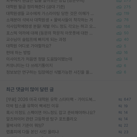
외부에서 괜찮은 랩을 알아보는 방법 (장문주의)
275
대학원 월급 정리해준다 (공대 기준)
275
대학원생들 교수에게 가스라이팅 당한 것은 이해가 갑니다. 안타깝네요.
119
소재분야 석박사 대학원생 + 물박사들이 착각하는 거
76
석사입학예정생 분들! 제발 어느 정도 각오는 하고 오세요.
156
포스텍 억까에 대해 (동문의 학문적 아웃풋에 대한 반박)
50
교수님이 슬럼프에 빠지게 되는 과정
40
대학원 어디로 가야할까요?
5
편애 하는 방법
16
이사이트가 처음엔 정말 도움많이됐는데
14
커뮤니티는 다 쓰레기통이지
6
정보보안 연구하는 입장에선 식별가능한 사진을 올리는건 비추이긴함
6
최근 댓글이 많이 달린 글
[무료] 2026 미국 대학원 유학 스타터팩 - 가이드북 & 합격자 컨택메일 템플릿
647
미박 탑스쿨 유학이 빡세진 이유
19
혹시 이정도 스펙이면 어느정도 잡고 준비해야하나요?
14
알츠하이머 관련 고등학생 탐구 포트폴리오
14
물박사의 기준이 뭐임?
22
랩홈피에 다들 본인 사진 올리냐
23