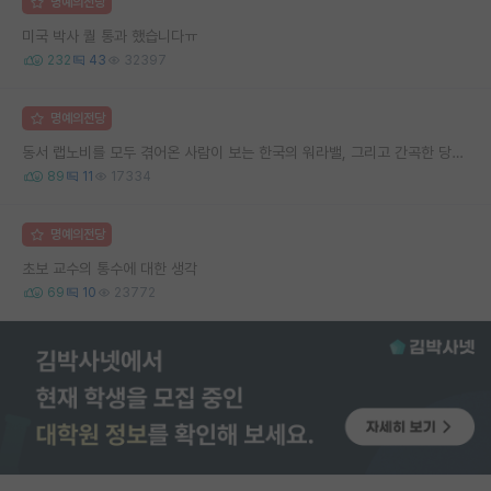
명예의전당
미국 박사 퀄 통과 했습니다ㅠ
232
43
32397
명예의전당
동서 랩노비를 모두 겪어온 사람이 보는 한국의 워라밸, 그리고 간곡한 당부의 말씀
89
11
17334
명예의전당
초보 교수의 통수에 대한 생각
69
10
23772