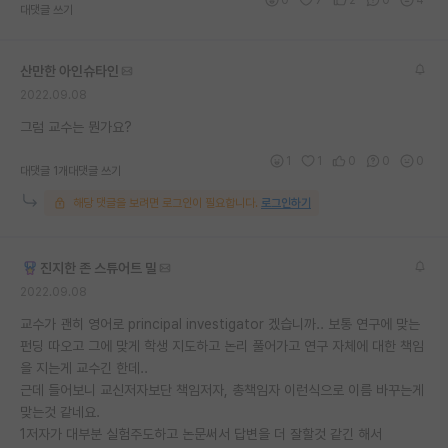
대댓글 쓰기
산만한 아인슈타인
2022.09.08
그럼 교수는 뭔가요?
1
1
0
0
0
대댓글 1개
대댓글 쓰기
해당 댓글을 보려면 로그인이 필요합니다.
로그인하기
진지한 존 스튜어트 밀
2022.09.08
교수가 괜히 영어로 principal investigator 겠습니까.. 보통 연구에 맞는
펀딩 따오고 그에 맞게 학생 지도하고 논리 풀어가고 연구 자체에 대한 책임
을 지는게 교수긴 한데..
근데 들어보니 교신저자보단 책임저자, 총책임자 이런식으로 이름 바꾸는게
맞는것 같네요.
1저자가 대부분 실험주도하고 논문써서 답변을 더 잘할것 같긴 해서