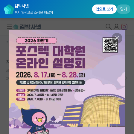
김박사넷
앱으로 보기
닫기
푸시 알림으로 소식을 빠르게
커뮤니티 홈
자유 게시판(아무개랩)
대학원생 모집
지도교수가 교신저자를 맡는 관행에 대한 의문
국내대학원 정보
세심한 레프 톨스토이
연구실&오픈랩
2022.09.08
56
15705
커뮤니티
커뮤니티 홈
전체글보기
베스트 게시판
IF 명예의전당