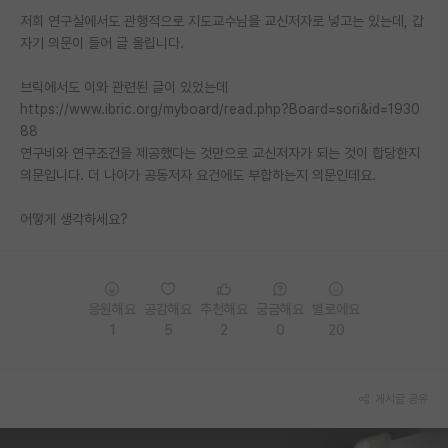
저희 연구실에서도 관행적으로 지도교수님을 교신저자로 넣고는 있는데, 갑
PI 전용 게시판
자기 의문이 들어 글 올립니다.
인문사회 계열 게시판
브릭에서도 이와 관련된 글이 있었는데
https://www.ibric.org/myboard/read.php?Board=sori&id=1930
특수/전문대학원 게시판
88
반도체/AI 게시판
연구비와 연구조건을 제공했다는 것만으로 교신저자가 되는 것이 합당한지
의문입니다. 더 나아가 공동저자 요건에도 부합하는지 의문인데요.
장학금/장학생 게시판
어떻게 생각하세요?
학술 정보 게시판
홍보 게시판
응원해요
공감해요
추천해요
궁금해요
별로에요
커리어
1
5
2
0
20
유학교육
이벤트
게시글 공유
반도체 아카데미