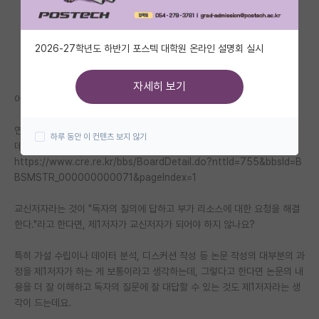
자유 게시판(아무개랩)
2026-27학년도 하반기 포스텍 대학원 온라인 설명회 실시
미국 유학 게시판
미국 대학원 합격 후기 게시판
자세히 보기
어떻게 생각하세요?
대학원생 모집 게시판
연구윤리정보포털에서 만든 웹툰으로 이해하는 연구윤리 보다가 든 의문인
하루 동안 이 컨텐츠 보지 않기
대학원 합격 후기 게시판
데요.
https://www.cre.re.kr/bbs/BoardDetail.do?nttId=755&bbsId=B
연구실(PI) 홍보 게시판
BSMSTR_000000000071&pageIndex=1
석박사 채용 정보 게시판
교신저자라는 것이 "독자의 질의에 답하고 부가 리소스에 대한 요청을 해결
한다."라고 한다면, 제1저자가 교신저자가 되어야 하지 않나요?
임용 정보 게시판
학부 인턴 게시판
특히 가설 수립이나 데이터 분석, 디스커션 작성 등 논문 작성의 대부분의 과
정을 제1저자가 하는 게 보통이라고 생각하는데, 그렇다고 한다면 논문의 내
취업 게시판
용을 더 잘 이해하고 독자의 질문에 잘 대답할 수 있는 것도 제1저자라는 생
각이 드는데요.
임용 후기 게시판