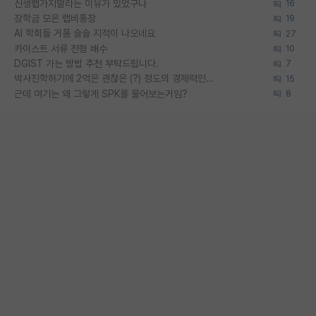
신생랩가지말라는 이유가 있었구나
16
장학금 모은 랩비통장
19
AI 학회들 거품 슬슬 지적이 나오네요
27
카이스트 서류 전형 배수
10
DGIST 가는 방법 추천 부탁드립니다.
7
박사진학하기에 2억은 괜찮은 (?) 정도의 경제력인가요
15
근데 여기는 왜 그렇게 SPK를 물어보는거임?
8