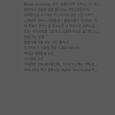
Korea University 수학, 컴퓨터과학 이학사, UC Berkeley 산업공학 대학원 공학박사가 되는 것은 쉽지 않겠죠?
외부에서 괜찮은 랩을 알아보는 방법 (장문주의)
대학원생들 교수에게 가스라이팅 당한 것은 이해가 갑니다. 안타깝네요.
소재분야 석박사 대학원생 + 물박사들이 착각하는 거
왜 후배가 못하는걸 교수님은 내 책임으로 돌리는걸까요?
SSH 박사과정을 그만두고 지방대 박사로 옮기면 교수의 꿈은 끝일까요?
편애 하는 방법
랩홈피에 다들 본인 사진 올리냐
이사이트가 처음엔 정말 도움많이됐는데
역대급 대학원생 빌런
석사생의 고민
타대학원 컨텍 준비중인데, 지도교수님께는 언제 말씀드려야 할까요?
우리나라도 학구 열풍보면 Higher Doctorate 학위가 필요하다고 봅니다.