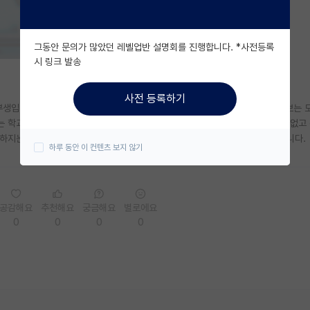
그동안 문의가 많았던 레벨업반 설명회를 진행합니다. *사전등록
시 링크 발송
사전 등록하기
부생입니다... 아직 조금 이른? 감이 없지 않아 있지만 관심있는 연구실을 찾아보는 
는 학교에서도 하고 있는 일이 많은지라 당장 인턴이든 뭐든 할 수 있는 방법은 없고
지는 않겠죠...? 메일은 교수님께 직접 드리는것 보단 랩장님께 드리려고 합니다.
하루 동안 이 컨텐츠 보지 않기
공감해요
추천해요
궁금해요
별로에요
0
0
0
0