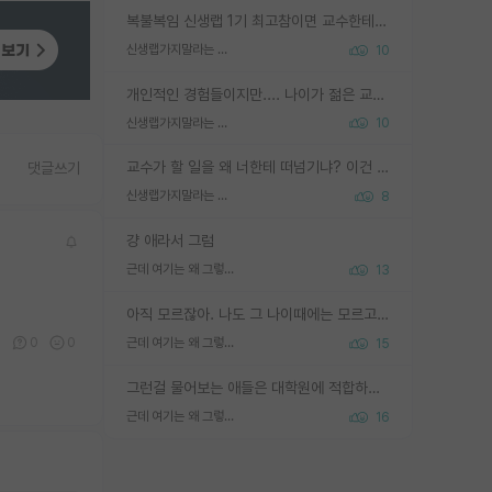
복불복임 신생랩 1기 최고참이면 교수한테 직접 지도받는 시간이 매우 많음 제대로 된 교수라면 말이지 그게 아니라면 그냥 넌 해방 불가능한 노예 1호에 감점쓰레기통이 되는거고
신생랩가지말라는 이유가 있었구나
10
개인적인 경험들이지만.... 나이가 젊은 교수일수록 꼰대라는 가면을 쓴 채로 무례함을 행동하는 경우가 거의 90% 정도였음. 나이가 어린데 다른 또래들과 달리 명예, 권력, 재력까지 얻었으니 세상 다 가진 기분이겠지. 오히러 나이 든 교수들이 행동과 말을 더 조심하시더라.
신생랩가지말라는 이유가 있었구나
10
교수가 할 일을 왜 너한테 떠넘기냐? 이건 교수가 제대로 잘 알지 못하는 경우일텐데...
댓글쓰기
신생랩가지말라는 이유가 있었구나
8
걍 애라서 그럼
근데 여기는 왜 그렇게 SPK를 물어보는거임?
13
아직 모르잖아. 나도 그 나이때에는 모르고 평가 받고 안심하고 싶었어.
0
0
0
근데 여기는 왜 그렇게 SPK를 물어보는거임?
15
그런걸 물어보는 애들은 대학원에 적합하지 않다
근데 여기는 왜 그렇게 SPK를 물어보는거임?
16