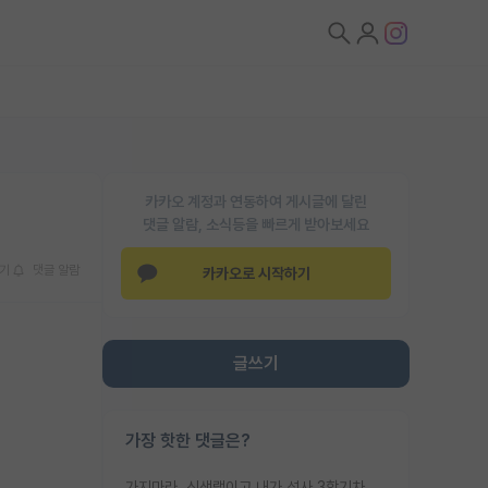
카카오 계정과 연동하여 게시글에 달린
댓글 알람, 소식등을 빠르게 받아보세요
기
댓글 알람
카카오로 시작하기
글쓰기
가장 핫한 댓글은?
가지마라. 신생랩이고 내가 석사 3학기차인데 최고참인데 나도 아무것도 모르는데 교수가 후배들 왜 논문 교육 안시키냐. 논문 왜 안 써오냐 닦달한다