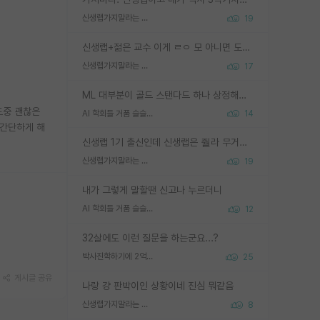
신생랩가지말라는 이유가 있었구나
19
신생랩+젊은 교수 이게 ㄹㅇ 모 아니면 도인듯.
신생랩가지말라는 이유가 있었구나
17
ML 대부분이 골드 스탠다드 하나 상정해놓고 (벤치마크 데이터셋이 여러 개면 여러 개 상정) 그거 얼마나 잘 맞추나 싸움임 가끔 번뜩이는 설계 철학을 보여주는 논문들도 있지만 대부분 그거 성적 얼마나 더 올리느라에 혈안이 되어 있는 측면이 잇음
도중 괜찮은
AI 학회들 거품 슬슬 지적이 나오네요
14
 간단하게 해
신생랩 1기 출신인데 신생랩은 줠라 무거운 바벨 같은거임. 들면 대박인데 못들면 깔려 죽음. 아무도 알려주지 않는 환경에서 자생해야하지만, 일단 살아남았다면 그 어떤 사람보다 악착같고 생존력 높은 사람으로 거듭날 수 있음
신생랩가지말라는 이유가 있었구나
19
내가 그렇게 말할땐 신고나 누르더니
AI 학회들 거품 슬슬 지적이 나오네요
12
32살에도 이런 질문을 하는군요...?
박사진학하기에 2억은 괜찮은 (?) 정도의 경제력인가요
25
게시글 공유
나랑 걍 판박이인 상황이네 진심 뭐같음
신생랩가지말라는 이유가 있었구나
8