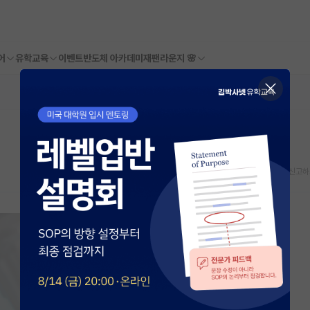
어
유학교육
이벤트
반도체 아카데미
재팬라운지 🌸
스크랩
신고하