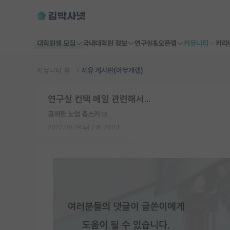
대학원생 모집
국내대학원 정보
연구실&오픈랩
커뮤니티
커리
커뮤니티 홈
자유 게시판(아무개랩)
연구실 컨택 메일 관련해서...
공허한 노엄 촘스키
2022.08.29
2
2503