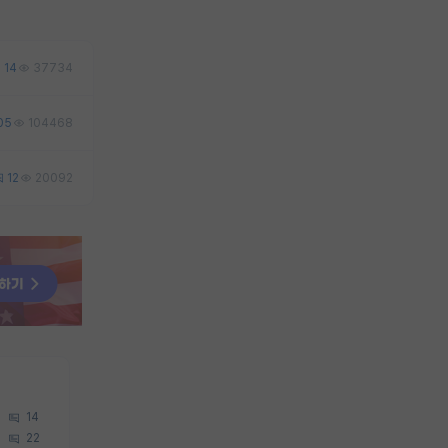
14
37734
05
104468
12
20092
14
22