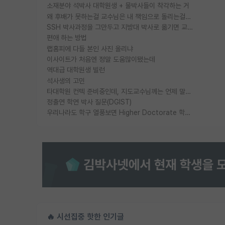
소재분야 석박사 대학원생 + 물박사들이 착각하는 거
왜 후배가 못하는걸 교수님은 내 책임으로 돌리는걸까요?
SSH 박사과정을 그만두고 지방대 박사로 옮기면 교수의 꿈은 끝일까요?
편애 하는 방법
랩홈피에 다들 본인 사진 올리냐
이사이트가 처음엔 정말 도움많이됐는데
역대급 대학원생 빌런
석사생의 고민
타대학원 컨텍 준비중인데, 지도교수님께는 언제 말씀드려야 할까요?
정출연 학연 박사 질문(DGIST)
우리나라도 학구 열풍보면 Higher Doctorate 학위가 필요하다고 봅니다.
🔥 시선집중 핫한 인기글