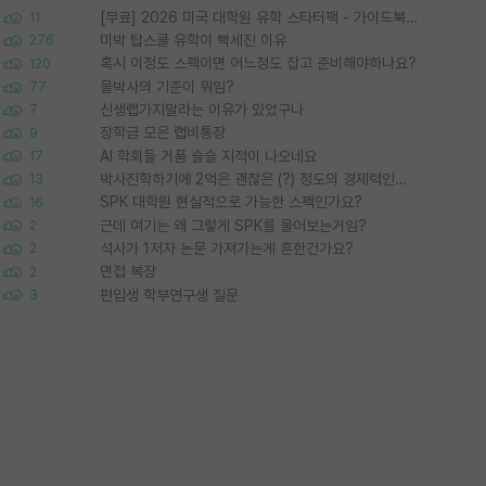
[무료] 2026 미국 대학원 유학 스타터팩 - 가이드북 & 합격자 컨택메일 템플릿
11
미박 탑스쿨 유학이 빡세진 이유
276
혹시 이정도 스펙이면 어느정도 잡고 준비해야하나요?
120
물박사의 기준이 뭐임?
77
신생랩가지말라는 이유가 있었구나
7
장학금 모은 랩비통장
9
AI 학회들 거품 슬슬 지적이 나오네요
17
박사진학하기에 2억은 괜찮은 (?) 정도의 경제력인가요
13
SPK 대학원 현실적으로 가능한 스펙인가요?
16
근데 여기는 왜 그렇게 SPK를 물어보는거임?
2
석사가 1저자 논문 가져가는게 흔한건가요?
2
면접 복장
2
편입생 학부연구생 질문
3