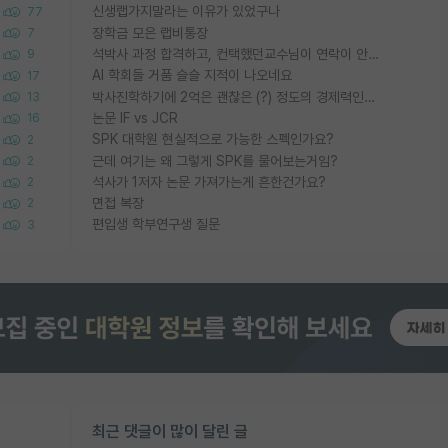
신생랩가지말라는 이유가 있었구나
77
장학금 모은 랩비통장
7
석박사 과정 합격하고, 컨택했던교수님이 연락이 안됩니다...
9
AI 학회들 거품 슬슬 지적이 나오네요
17
박사진학하기에 2억은 괜찮은 (?) 정도의 경제력인가요
13
논문 IF vs JCR
16
SPK 대학원 현실적으로 가능한 스펙인가요?
2
근데 여기는 왜 그렇게 SPK를 물어보는거임?
2
석사가 1저자 논문 가져가는게 흔한건가요?
2
면접 복장
2
편입생 학부연구생 질문
3
최근 댓글이 많이 달린 글