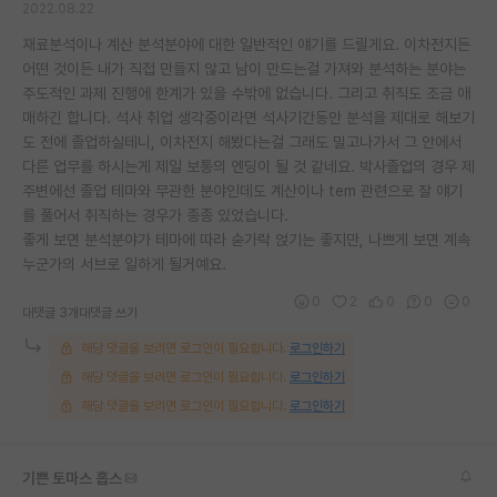
2022.08.22
재팬라운지 🌸
재료분석이나 계산 분석분야에 대한 일반적인 얘기를 드릴게요. 이차전지든
어떤 것이든 내가 직접 만들지 않고 남이 만드는걸 가져와 분석하는 분야는
주도적인 과제 진행에 한계가 있을 수밖에 없습니다. 그리고 취직도 조금 애
매하긴 합니다. 석사 취업 생각중이라면 석사기간동안 분석을 제대로 해보기
도 전에 졸업하실테니, 이차전지 해봤다는걸 그래도 밀고나가서 그 안에서
다른 업무를 하시는게 제일 보통의 엔딩이 될 것 같네요. 박사졸업의 경우 제
주변에선 졸업 테마와 무관한 분야인데도 계산이나 tem 관련으로 잘 얘기
를 풀어서 취직하는 경우가 종종 있었습니다.
좋게 보면 분석분야가 테마에 따라 숟가락 얹기는 좋지만, 나쁘게 보면 계속
누군가의 서브로 일하게 될거예요.
0
2
0
0
0
대댓글 3개
대댓글 쓰기
해당 댓글을 보려면 로그인이 필요합니다.
로그인하기
해당 댓글을 보려면 로그인이 필요합니다.
로그인하기
해당 댓글을 보려면 로그인이 필요합니다.
로그인하기
기쁜 토마스 홉스