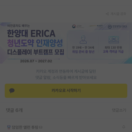
PI 전용 게시판
게시글 공유
인문사회 계열 게시판
특수/전문대학원 게시판
반도체/AI 게시판
장학금/장학생 게시판
학술 정보 게시판
카카오 계정과 연동하여 게시글에 달린
댓글 알람, 소식등을 빠르게 받아보세요
홍보 게시판
카카오로 시작하기
커리어
유학교육
댓글 6개
댓글쓰기
이벤트
반도체 아카데미
덤덤한 앨런 튜링