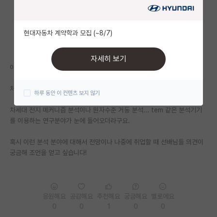
자유 게시판(아무개랩)
현대자동차 계약학과 모집 (~8/7)
미국 유학 게시판
미국 대학원 합격 후기 게시판
자세히 보기
이차전지 관련 랩실을 고민중인 대학생입니다...
대학원생 모집 게시판
처음엔 단순히 합성이나 소재 개발 분야에 대해서 생각했는데
하루 동안 이 컨텐츠 보지 않기
대학원 합격 후기 게시판
차세대 전지 메커니즘 분석이나 원자수준 거동 분석... tem 같은 분석기기
연구실(PI) 홍보 게시판
를 이용하는 연구분야가 눈에 들어오더라구요.
석박사 채용 정보 게시판
혹시 이런 분석 분야에 대해서 전망이나 나중에 취업할 때 선배님들 의견이
궁금해 조언을 얻고 싶습니다!
임용 정보 게시판
학부 인턴 게시판
취업 게시판
응원해요
공감해요
추천해요
궁금해요
별로에요
0
0
1
0
0
임용 후기 게시판