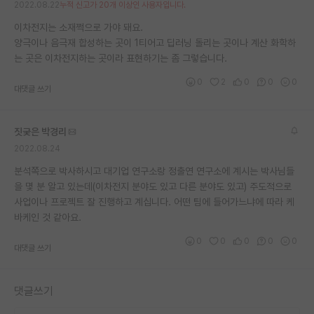
2022.08.22
누적 신고가 20개 이상인 사용자입니다.
이차전지는 소재쩍으로 가야 돼요.
양극이나 음극재 합성하는 곳이 1티어고 딥러닝 돌리는 곳이나 계산 화학하
는 곳은 이차전지하는 곳이라 표현하기는 좀 그렇습니다.
0
2
0
0
0
대댓글 쓰기
짓궂은 박경리
2022.08.24
분석쪽으로 박사하시고 대기업 연구소랑 정출연 연구소에 계시는 박사님들
을 몇 분 알고 있는데(이차전지 분야도 있고 다른 분야도 있고) 주도적으로
사업이나 프로젝트 잘 진행하고 계십니다. 어떤 팀에 들어가느냐에 따라 케
바케인 것 같아요.
0
0
0
0
0
대댓글 쓰기
댓글쓰기