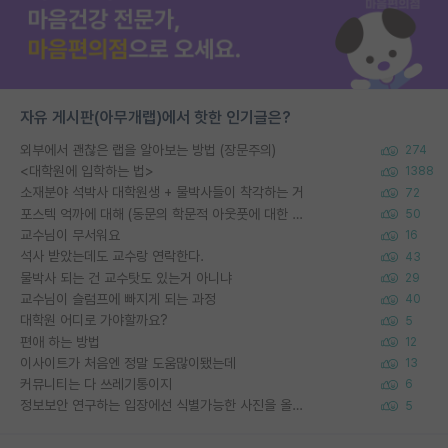
자유 게시판(아무개랩)에서 핫한 인기글은?
외부에서 괜찮은 랩을 알아보는 방법 (장문주의)
274
<대학원에 입학하는 법>
1388
소재분야 석박사 대학원생 + 물박사들이 착각하는 거
72
포스텍 억까에 대해 (동문의 학문적 아웃풋에 대한 반박)
50
교수님이 무서워요
16
석사 받았는데도 교수랑 연락한다.
43
물박사 되는 건 교수탓도 있는거 아니냐
29
교수님이 슬럼프에 빠지게 되는 과정
40
대학원 어디로 가야할까요?
5
편애 하는 방법
12
이사이트가 처음엔 정말 도움많이됐는데
13
커뮤니티는 다 쓰레기통이지
6
정보보안 연구하는 입장에선 식별가능한 사진을 올리는건 비추이긴함
5