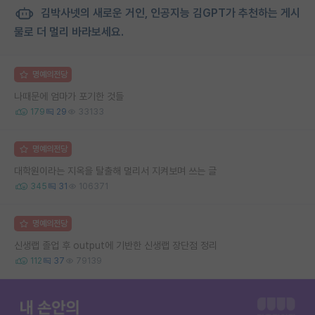
김박사넷의 새로운 거인, 인공지능 김GPT가 추천하는 게시
물로 더 멀리 바라보세요.
명예의전당
나때문에 엄마가 포기한 것들
179
29
33133
명예의전당
대학원이라는 지옥을 탈출해 멀리서 지켜보며 쓰는 글
345
31
106371
명예의전당
신생랩 졸업 후 output에 기반한 신생랩 장단점 정리
112
37
79139