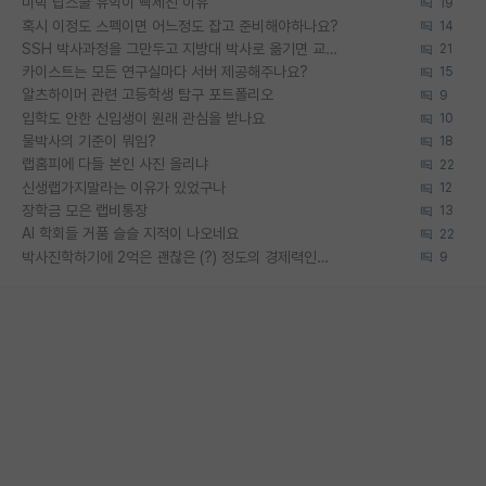
미박 탑스쿨 유학이 빡세진 이유
19
혹시 이정도 스펙이면 어느정도 잡고 준비해야하나요?
14
SSH 박사과정을 그만두고 지방대 박사로 옮기면 교수의 꿈은 끝일까요?
21
카이스트는 모든 연구실마다 서버 제공해주나요?
15
알츠하이머 관련 고등학생 탐구 포트폴리오
9
입학도 안한 신입생이 원래 관심을 받나요
10
물박사의 기준이 뭐임?
18
랩홈피에 다들 본인 사진 올리냐
22
신생랩가지말라는 이유가 있었구나
12
장학금 모은 랩비통장
13
AI 학회들 거품 슬슬 지적이 나오네요
22
박사진학하기에 2억은 괜찮은 (?) 정도의 경제력인가요
9