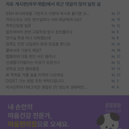
자유 게시판(아무개랩)에서 최근 댓글이 많이 달린 글
SSH 박사과정을 그만두고 지방대 박사로 옮기면 교수의 꿈은 끝일까요?
21
카이스트는 모든 연구실마다 서버 제공해주나요?
15
학부신입생 질문
12
알츠하이머 관련 고등학생 탐구 포트폴리오
9
연구실 학생 하나 자퇴했는데
8
입학도 안한 신입생이 원래 관심을 받나요
10
물박사의 기준이 뭐임?
18
랩홈피에 다들 본인 사진 올리냐
22
신생랩가지말라는 이유가 있었구나
12
장학금 모은 랩비통장
13
AI 학회들 거품 슬슬 지적이 나오네요
22
DGIST 가는 방법 추천 부탁드립니다.
7
박사진학하기에 2억은 괜찮은 (?) 정도의 경제력인가요
9