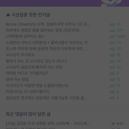
🔥 시선집중 핫한 인기글
Korea University 수학, 컴퓨터과학 이학사, UC Berkeley 산업공학 대학원 공학박사가 되는 것은 쉽지 않겠죠?
10
외부에서 괜찮은 랩을 알아보는 방법 (장문주의)
274
<대학원에 입학하는 법>
1388
소재분야 석박사 대학원생 + 물박사들이 착각하는 거
72
포스텍 억까에 대해 (동문의 학문적 아웃풋에 대한 반박)
50
교수님이 무서워요
16
물박사 되는 건 교수탓도 있는거 아니냐
29
교수님이 슬럼프에 빠지게 되는 과정
40
대학원 어디로 가야할까요?
5
편애 하는 방법
12
이사이트가 처음엔 정말 도움많이됐는데
13
커뮤니티는 다 쓰레기통이지
6
정보보안 연구하는 입장에선 식별가능한 사진을 올리는건 비추이긴함
5
최근 댓글이 많이 달린 글
[무료] 2026 미국 대학원 유학 스타터팩 - 가이드북 & 합격자 컨택메일 템플릿
645