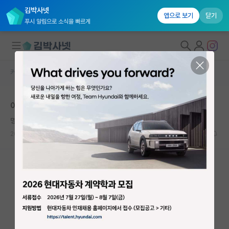
김박사넷
앱으로 보기
닫기
푸시 알림으로 소식을 빠르게
커뮤니티 홈
자유 게시판(아무개랩)
대학원생 모집
이차전지 분석 전망에 대해
국내대학원 정보
명석한 임마누엘 칸트
연구실&오픈랩
2022.08.22
6
5119
커뮤니티
커뮤니티 홈
전체글보기
베스트 게시판
IF 명예의전당