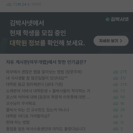
72
24
15100
자유 게시판(아무개랩)에서 핫한 인기글은?
외부에서 괜찮은 랩을 알아보는 방법 (장문주의)
275
내 석사생활 참 많은일들이 있엇네요^^
212
대학원 월급 정리해준다 (공대 기준)
275
소재분야 석박사 대학원생 + 물박사들이 착각하는 거
73
포스텍 억까에 대해 (동문의 학문적 아웃풋에 대한 반박)
50
교수님이 무서워요
16
물박사 되는 건 교수탓도 있는거 아니냐
29
대학원 어디로 가야할까요?
5
편애 하는 방법
12
졸업을 앞둔 박사수료생인데 아직도 출장다닙니다
3