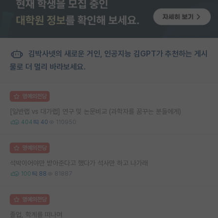
김박사넷의 새로운 거인, 인공지능 김GPT가 추천하는 게시
물로 더 멀리 바라보세요.
명예의전당
[일반랩 vs 대가랩] 연구 및 논문비교 (과학자를 꿈꾸는 분들에게)
404
40
110950
명예의전당
석박이어야만 받아준다고 했다가 석사만 하고 나가래
100
88
81887
명예의전당
졸업, 학계를 떠나며