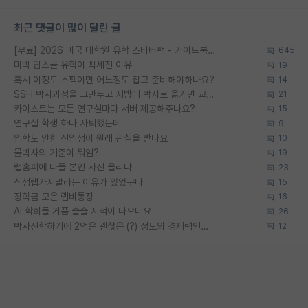
최근 댓글이 많이 달린 글
[무료] 2026 미국 대학원 유학 스타터팩 - 가이드북 & 합격자 컨택메일 템플릿
645
미박 탑스쿨 유학이 빡세진 이유
19
혹시 이정도 스펙이면 어느정도 잡고 준비해야하나요?
14
SSH 박사과정을 그만두고 지방대 박사로 옮기면 교수의 꿈은 끝일까요?
21
카이스트는 모든 연구실마다 서버 제공해주나요?
15
연구실 학생 하나 자퇴했는데
9
입학도 안한 신입생이 원래 관심을 받나요
10
물박사의 기준이 뭐임?
19
랩홈피에 다들 본인 사진 올리냐
23
신생랩가지말라는 이유가 있었구나
15
장학금 모은 랩비통장
16
AI 학회들 거품 슬슬 지적이 나오네요
26
박사진학하기에 2억은 괜찮은 (?) 정도의 경제력인가요
12