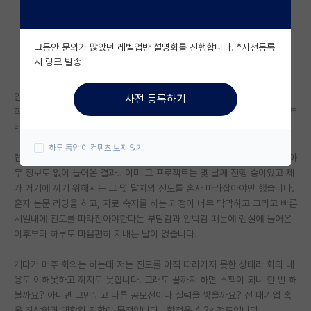
자유 게시판(아무개랩)
그동안 문의가 많았던 레벨업반 설명회를 진행합니다. *사전등록
미국 유학 게시판
시 링크 발송
미국 대학원 합격 후기 게시판
안녕하세요 저는 공대 3학년 학부생입니다
사전 등록하기
대학원생 모집 게시판
학부연구생도 하고있고 대학원에도 관심이 있는데, 연구를 하면서 너무 스트
레스를 받아 고민입니다.
대학원 합격 후기 게시판
하루 동안 이 컨텐츠 보지 않기
랩실에 들어온 이유는 특정 프로젝트에 참여하고 싶어서였습니다. 그치만 아
연구실(PI) 홍보 게시판
무 정보도 없이 들어온 결과.. 이미 그 프로젝트는 몇 달째 진행 중이었고 제
가 거기에 끼기 위해서는 그 몇 달치의 진도를 혼자 따라잡아야만 했습니다.
석박사 채용 정보 게시판
혼자 논문 리딩을 하고, 자료 숙지를 하는 과정이 너무 막막하고 그리고 빠른
시일내에 진도를 따라잡아야한다는 부담감과 압박감 때문에 랩실에 들어온
임용 정보 게시판
이후부터 하루도 마음편히 지내는 날이 없습니다.
학부 인턴 게시판
게다가 매주 회의는 하는데 저는 진도를 아직 따라가지 못한 상태라 회의 내
취업 게시판
용도 이해못하고 끼지도 못합니다. 그래도 끝까지 하면 스펙이 되니 한 번 해
볼까요? 아니면 그만두고 다른 공모전이나 실력을 쌓을까요? 전 대기업 혹
임용 후기 게시판
은 최상위권 대학원 진학이 목적입니다.. 학점은 4.2x 정도입니다