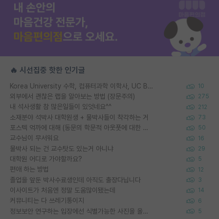
🔥 시선집중 핫한 인기글
Korea University 수학, 컴퓨터과학 이학사, UC Berkeley 산업공학 대학원 공학박사가 되는 것은 쉽지 않겠죠?
10
외부에서 괜찮은 랩을 알아보는 방법 (장문주의)
275
내 석사생활 참 많은일들이 있엇네요^^
212
소재분야 석박사 대학원생 + 물박사들이 착각하는 거
73
포스텍 억까에 대해 (동문의 학문적 아웃풋에 대한 반박)
50
교수님이 무서워요
16
물박사 되는 건 교수탓도 있는거 아니냐
29
대학원 어디로 가야할까요?
5
편애 하는 방법
12
졸업을 앞둔 박사수료생인데 아직도 출장다닙니다
3
이사이트가 처음엔 정말 도움많이됐는데
14
커뮤니티는 다 쓰레기통이지
6
정보보안 연구하는 입장에선 식별가능한 사진을 올리는건 비추이긴함
5