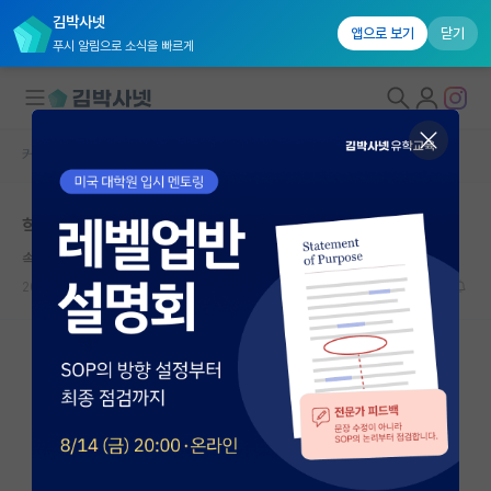
김박사넷
앱으로 보기
닫기
푸시 알림으로 소식을 빠르게
커뮤니티 홈
자유 게시판(아무개랩)
대학원생 모집
학부연구생 스트레스 고민
국내대학원 정보
속편한 데이비드 흄
연구실&오픈랩
2022.08.17
10
5745
커뮤니티
커뮤니티 홈
전체글보기
베스트 게시판
IF 명예의전당