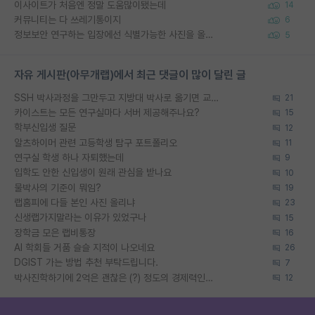
이사이트가 처음엔 정말 도움많이됐는데
14
커뮤니티는 다 쓰레기통이지
6
정보보안 연구하는 입장에선 식별가능한 사진을 올리는건 비추이긴함
5
자유 게시판(아무개랩)에서 최근 댓글이 많이 달린 글
SSH 박사과정을 그만두고 지방대 박사로 옮기면 교수의 꿈은 끝일까요?
21
카이스트는 모든 연구실마다 서버 제공해주나요?
15
학부신입생 질문
12
알츠하이머 관련 고등학생 탐구 포트폴리오
11
연구실 학생 하나 자퇴했는데
9
입학도 안한 신입생이 원래 관심을 받나요
10
물박사의 기준이 뭐임?
19
랩홈피에 다들 본인 사진 올리냐
23
신생랩가지말라는 이유가 있었구나
15
장학금 모은 랩비통장
16
AI 학회들 거품 슬슬 지적이 나오네요
26
DGIST 가는 방법 추천 부탁드립니다.
7
박사진학하기에 2억은 괜찮은 (?) 정도의 경제력인가요
12