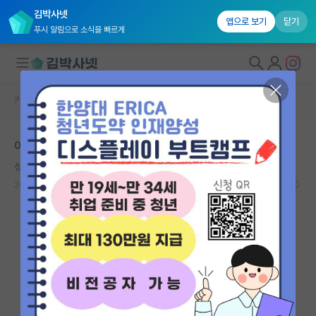
김박사넷
앱으로 보기
닫기
푸시 알림으로 소식을 빠르게
커뮤니티 홈
자유 게시판(아무개랩)
대학원생 모집
이중에 이건 아니다 하는 연구분야 있으실까요?
국내대학원 정보
성급한 베르너 하이젠버그
연구실&오픈랩
2022.08.07
23
7898
커뮤니티
커뮤니티 홈
전체글보기
베스트 게시판
IF 명예의전당