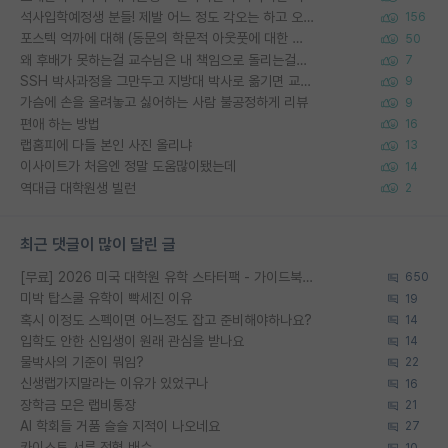
석사입학예정생 분들! 제발 어느 정도 각오는 하고 오세요.
156
포스텍 억까에 대해 (동문의 학문적 아웃풋에 대한 반박)
50
왜 후배가 못하는걸 교수님은 내 책임으로 돌리는걸까요?
7
SSH 박사과정을 그만두고 지방대 박사로 옮기면 교수의 꿈은 끝일까요?
9
가슴에 손을 올려놓고 싫어하는 사람 불공정하게 리뷰
9
편애 하는 방법
16
랩홈피에 다들 본인 사진 올리냐
13
이사이트가 처음엔 정말 도움많이됐는데
14
역대급 대학원생 빌런
2
최근 댓글이 많이 달린 글
[무료] 2026 미국 대학원 유학 스타터팩 - 가이드북 & 합격자 컨택메일 템플릿
650
미박 탑스쿨 유학이 빡세진 이유
19
혹시 이정도 스펙이면 어느정도 잡고 준비해야하나요?
14
입학도 안한 신입생이 원래 관심을 받나요
14
물박사의 기준이 뭐임?
22
신생랩가지말라는 이유가 있었구나
16
장학금 모은 랩비통장
21
AI 학회들 거품 슬슬 지적이 나오네요
27
카이스트 서류 전형 배수
10