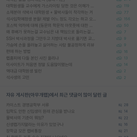
대학원생들 교수에게 가스라이팅 당한 것은 이해가 갑니다. 안타깝네요.
119
소재분야 석박사 대학원생 + 물박사들이 착각하는 거
77
석사입학예정생 분들! 제발 어느 정도 각오는 하고 오세요.
156
포스텍 억까에 대해 (동문의 학문적 아웃풋에 대한 반박)
50
왜 후배가 못하는걸 교수님은 내 책임으로 돌리는걸까요?
7
SSH 박사과정을 그만두고 지방대 박사로 옮기면 교수의 꿈은 끝일까요?
9
가슴에 손을 올려놓고 싫어하는 사람 불공정하게 리뷰
9
편애 하는 방법
16
랩홈피에 다들 본인 사진 올리냐
13
이사이트가 처음엔 정말 도움많이됐는데
14
역대급 대학원생 빌런
2
석사생의 고민
2
자유 게시판(아무개랩)에서 최근 댓글이 많이 달린 글
카이스트 경영공학부 서류
28
입학도 안한 신입생이 원래 관심을 받나요
14
물박사의 기준이 뭐임?
22
신생랩가지말라는 이유가 있었구나
16
장학금 모은 랩비통장
21