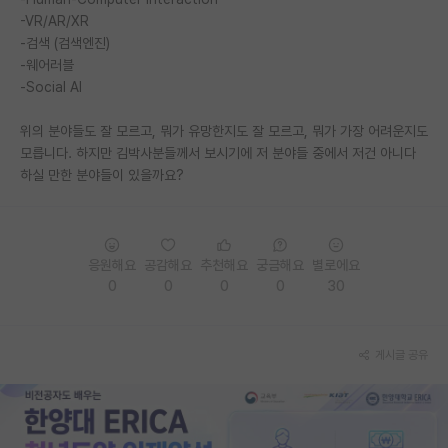
-VR/AR/XR
PI 전용 게시판
-검색 (검색엔진)
-웨어러블
인문사회 계열 게시판
-Social AI
특수/전문대학원 게시판
위의 분야들도 잘 모르고, 뭐가 유망한지도 잘 모르고, 뭐가 가장 어려운지도
반도체/AI 게시판
모릅니다. 하지만 김박사분들께서 보시기에 저 분야들 중에서 저건 아니다
하실 만한 분야들이 있을까요?
장학금/장학생 게시판
학술 정보 게시판
응원해요
공감해요
추천해요
궁금해요
별로에요
홍보 게시판
0
0
0
0
30
커리어
유학교육
게시글 공유
이벤트
반도체 아카데미