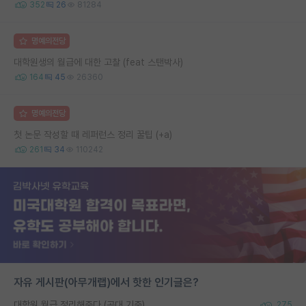
352
26
81284
명예의전당
대학원생의 월급에 대한 고찰 (feat 스탠박사)
164
45
26360
명예의전당
첫 논문 작성할 때 레퍼런스 정리 꿀팁 (+a)
261
34
110242
자유 게시판(아무개랩)에서 핫한 인기글은?
대학원 월급 정리해준다 (공대 기준)
275