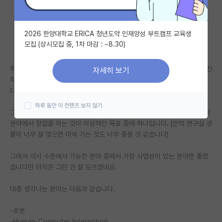
자유 게시판(아무개랩)
2026 한양대학교 ERICA 청년도약 인재양성 부트캠프 교육생
미국 유학 게시판
모집 (상시모집 중, 1차 마감 : ~8.30)
미국 대학원 합격 후기 게시판
학부 컴공생이고 인공지능을 이제 막 배우기 시작했는데 언젠가 대학원에 진
자세히 보기
대학원생 모집 게시판
학을 할 거라 연구분야 또한 정해야 할 텐데 아직은 갈피를 잘 못 잡겠습니
다.
대학원 합격 후기 게시판
하루 동안 이 컨텐츠 보지 않기
그냥 이런저런 것들에 관심이 있는데, 제가 대학원에서 AI를 공부한 후 관련
연구실(PI) 홍보 게시판
분야에서 창업을 하는 것이 이상적인 목표 중에 하나입니다. (만약 연구실 생
활이 너무 잘 맞으면 미박 가는 것도 너무 좋을 것 같습니다)
석박사 채용 정보 게시판
그래서 석사 수준에서 가능한 분야 중에서 가장 사업성이 있는 분야면 좋겠
임용 정보 게시판
습니다만 아직은 그런 건 잘 모르겠네요.
학부 인턴 게시판
대충 생각나는 분야는 다음과 같습니다.
취업 게시판
-로봇
임용 후기 게시판
-Human-Computer Interaction