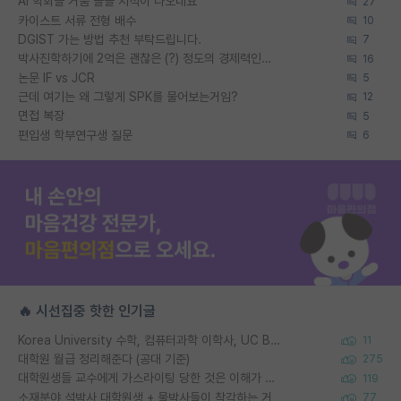
AI 학회들 거품 슬슬 지적이 나오네요
27
카이스트 서류 전형 배수
10
DGIST 가는 방법 추천 부탁드립니다.
7
박사진학하기에 2억은 괜찮은 (?) 정도의 경제력인가요
16
논문 IF vs JCR
5
근데 여기는 왜 그렇게 SPK를 물어보는거임?
12
면접 복장
5
편입생 학부연구생 질문
6
🔥 시선집중 핫한 인기글
Korea University 수학, 컴퓨터과학 이학사, UC Berkeley 산업공학 대학원 공학박사가 되는 것은 쉽지 않겠죠?
11
대학원 월급 정리해준다 (공대 기준)
275
대학원생들 교수에게 가스라이팅 당한 것은 이해가 갑니다. 안타깝네요.
119
소재분야 석박사 대학원생 + 물박사들이 착각하는 거
77