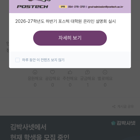
자유 게시판(아무개랩)
2026-27학년도 하반기 포스텍 대학원 온라인 설명회 실시
미국 유학 게시판
미국 대학원 합격 후기 게시판
자세히 보기
안녕하세요 23년도 봄학기 입학 준비 중인 학부생입니다! 원자력과에 면접
대학원생 모집 게시판
정보가 많이 없네요 ㅜㅠ,,, 면접 정보 알려주신다면 감사하겠습니다🥹
하루 동안 이 컨텐츠 보지 않기
대학원 합격 후기 게시판
연구실(PI) 홍보 게시판
응원해요
공감해요
추천해요
궁금해요
별로에요
0
0
0
1
0
석박사 채용 정보 게시판
임용 정보 게시판
게시글 공유
학부 인턴 게시판
취업 게시판
임용 후기 게시판