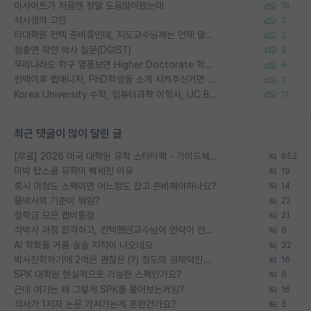
이사이트가 처음엔 정말 도움많이됐는데
16
석사생의 고민
2
타대학원 컨텍 준비중인데, 지도교수님께는 언제 말씀드려야 할까요?
2
정출연 학연 박사 질문(DGIST)
2
우리나라도 학구 열풍보면 Higher Doctorate 학위가 필요하다고 봅니다.
4
컨택이후 랩매니저, PhD학생들 소개 시켜주신거면 거의 컨펌에 가깝나요?
2
Korea University 수학, 컴퓨터과학 이학사, UC Berkeley 산업공학 대학원 공학박사가 되는 것은 쉽지 않겠죠?
11
최근 댓글이 많이 달린 글
[무료] 2026 미국 대학원 유학 스타터팩 - 가이드북 & 합격자 컨택메일 템플릿
652
미박 탑스쿨 유학이 빡세진 이유
19
혹시 이정도 스펙이면 어느정도 잡고 준비해야하나요?
14
물박사의 기준이 뭐임?
22
장학금 모은 랩비통장
21
석박사 과정 합격하고, 컨택했던교수님이 연락이 안됩니다...
8
AI 학회들 거품 슬슬 지적이 나오네요
32
박사진학하기에 2억은 괜찮은 (?) 정도의 경제력인가요
16
SPK 대학원 현실적으로 가능한 스펙인가요?
6
근데 여기는 왜 그렇게 SPK를 물어보는거임?
16
석사가 1저자 논문 가져가는게 흔한건가요?
5