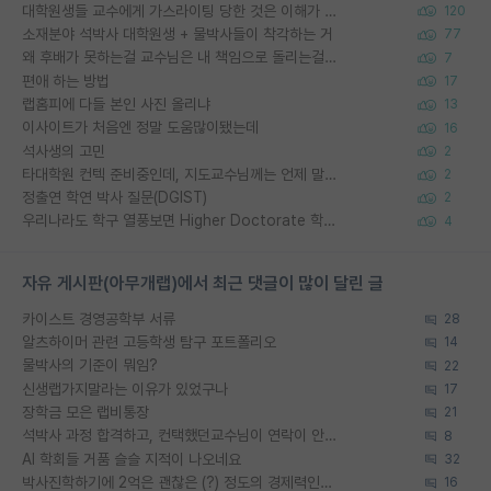
대학원생들 교수에게 가스라이팅 당한 것은 이해가 갑니다. 안타깝네요.
120
소재분야 석박사 대학원생 + 물박사들이 착각하는 거
77
왜 후배가 못하는걸 교수님은 내 책임으로 돌리는걸까요?
7
편애 하는 방법
17
랩홈피에 다들 본인 사진 올리냐
13
이사이트가 처음엔 정말 도움많이됐는데
16
석사생의 고민
2
타대학원 컨텍 준비중인데, 지도교수님께는 언제 말씀드려야 할까요?
2
정출연 학연 박사 질문(DGIST)
2
우리나라도 학구 열풍보면 Higher Doctorate 학위가 필요하다고 봅니다.
4
자유 게시판(아무개랩)에서 최근 댓글이 많이 달린 글
카이스트 경영공학부 서류
28
알츠하이머 관련 고등학생 탐구 포트폴리오
14
물박사의 기준이 뭐임?
22
신생랩가지말라는 이유가 있었구나
17
장학금 모은 랩비통장
21
석박사 과정 합격하고, 컨택했던교수님이 연락이 안됩니다...
8
AI 학회들 거품 슬슬 지적이 나오네요
32
박사진학하기에 2억은 괜찮은 (?) 정도의 경제력인가요
16