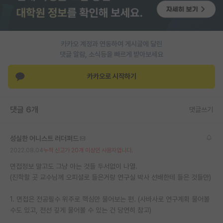
PI 전용 게시판
인문사회 계열 게시판
카카오 계정과 연동하여 게시글에 달린
댓글 알람, 소식등을 빠르게 받아보세요
특수/전문대학원 게시판
반도체/AI 게시판
카카오로 시작하기
장학금/장학생 게시판
댓글 6개
댓글쓰기
학술 정보 게시판
홍보 게시판
성실한 어니스트 러더퍼드
2022.08.04
누적 신고가 20개 이상인 사용자입니다.
커리어
면접정보 말고도 그냥 아는 것들 두서없이 나열.
유학교육
(진학할 곳 교수님께 오피셜로 들은거랑 연구실 박사 선배한테 들은 것들만)
이벤트
1. 면접은 전공필수 위주로 핵심만 물어보는 편. (사바사로 연구계획 물어볼
수도 있고, 전선 깊게 물어볼 수 있는 건 당연히 참고)
반도체 아카데미