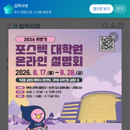
김박사넷
앱으로 보기
닫기
푸시 알림으로 소식을 빠르게
커뮤니티 홈
자유 게시판(아무개랩)
대학원생 모집
카이스트 원자력 및 양자공학과 면접 궁금합니다
국내대학원 정보
놀란 박경리
연구실&오픈랩
2022.08.04
6
5186
커뮤니티
커뮤니티 홈
전체글보기
베스트 게시판
IF 명예의전당