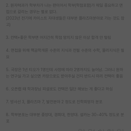
2. 원자력과가 학부차가 나는 편이어서 학부(학점포함)가 제일 중요하고 면
재팬라운지 🌸
접으로 갈리는 경우는 별로 없다.
(2023년 전기에 카이스트 자대생들은 대부분 플라즈마분야로 가는 것도 참
고)
3. 컨택+좋은 학부면 어지간히 학점 망치지 않은 이상 합격 안 털림
4. 면접을 위해 핵공학개론 수준의 지식과 전필 수준의 수학, 물리지식은 필
요
5. 국장은 1년 티오가 1명인데 사정에 따라 2명까지도 늘어남. 그러니 원하
는 연구실 가고 싶으면 카장으로도 받아주실 건지 반드시 미리 컨택이 좋음
6. 오픈랩 때 학과장님 피셜로도 컨택은 일단 해보는 게 좋다고 하심
7. 방사선 3, 플라즈마 7, 발전분야 2 정도로 진학희망자 분포
8. 학부분포는 대부분 중앙대, 경희대, 한양대. 설카는 30~40% 정도로 분
포
0
4
1
0
0