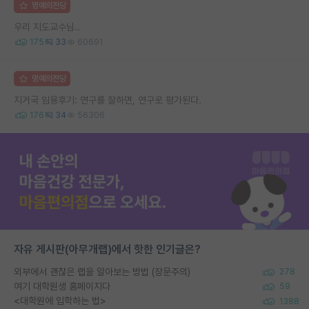
명예의전당
우리 지도교수님..
175
33
60691
명예의전당
지거국 임용후기: 연구를 잘하면, 연구로 평가된다.
176
34
56306
자유 게시판(아무개랩)에서 핫한 인기글은?
외부에서 괜찮은 랩을 알아보는 방법 (장문주의)
278
여기 대학원생 홈페이지다
59
<대학원에 입학하는 법>
1388