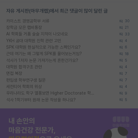
자유 게시판(아무개랩)에서 최근 댓글이 많이 달린 글
카이스트 경영공학부 서류
30
장학금 모은 랩비통장
21
AI 학회들 거품 슬슬 지적이 나오네요
33
YKH 공대 대학원 진학 관련 고민
4
SPK 대학원 현실적으로 가능한 스펙인가요?
6
근데 여기는 왜 그렇게 SPK를 물어보는거임?
18
석사가 1저자 논문 가져가는게 흔한건가요?
5
대학원 합격구조 관련
4
면접 복장
7
편입생 학부연구생 질문
7
세컨티어 학회의 위상
4
우리나라도 학구 열풍보면 Higher Doctorate 학위가 필요하다고 봅니다.
9
석사 1학기부터 원래 논문 작성을 하나요?
5