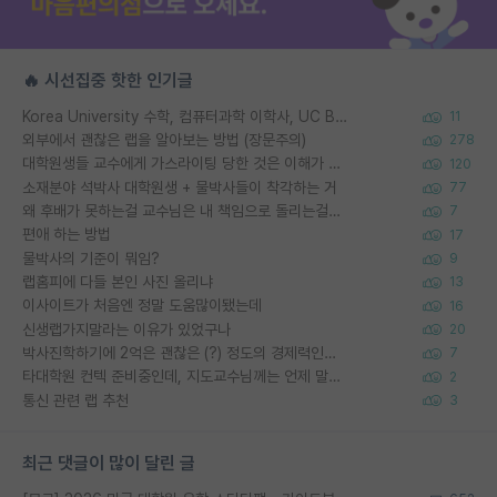
🔥 시선집중 핫한 인기글
Korea University 수학, 컴퓨터과학 이학사, UC Berkeley 산업공학 대학원 공학박사가 되는 것은 쉽지 않겠죠?
11
외부에서 괜찮은 랩을 알아보는 방법 (장문주의)
278
대학원생들 교수에게 가스라이팅 당한 것은 이해가 갑니다. 안타깝네요.
120
소재분야 석박사 대학원생 + 물박사들이 착각하는 거
77
왜 후배가 못하는걸 교수님은 내 책임으로 돌리는걸까요?
7
편애 하는 방법
17
물박사의 기준이 뭐임?
9
랩홈피에 다들 본인 사진 올리냐
13
이사이트가 처음엔 정말 도움많이됐는데
16
신생랩가지말라는 이유가 있었구나
20
박사진학하기에 2억은 괜찮은 (?) 정도의 경제력인가요
7
타대학원 컨텍 준비중인데, 지도교수님께는 언제 말씀드려야 할까요?
2
통신 관련 랩 추천
3
최근 댓글이 많이 달린 글