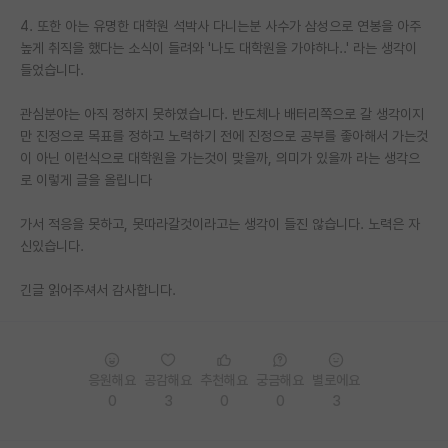
4. 또한 아는 유명한 대학원 석박사 다니는분 사수가 삼성으로 연봉을 아주
PI 전용 게시판
높게 취직을 했다는 소식이 들려와 '나도 대학원을 가야하나..' 라는 생각이
들었습니다.
인문사회 계열 게시판
특수/전문대학원 게시판
관심분야는 아직 정하지 못하였습니다. 반도체나 배터리쪽으로 갈 생각이지
만 진정으로 목표를 정하고 노력하기 전에 진정으로 공부를 좋아해서 가는것
반도체/AI 게시판
이 아닌 이런식으로 대학원을 가는것이 맞을까, 의미가 있을까 라는 생각으
로 이렇게 글을 올립니다
장학금/장학생 게시판
가서 적응을 못하고, 못따라갈것이라고는 생각이 들진 않습니다. 노력은 자
학술 정보 게시판
신있습니다.
홍보 게시판
긴글 읽어주셔서 감사합니다.
커리어
유학교육
응원해요
공감해요
추천해요
궁금해요
별로에요
이벤트
0
3
0
0
3
반도체 아카데미