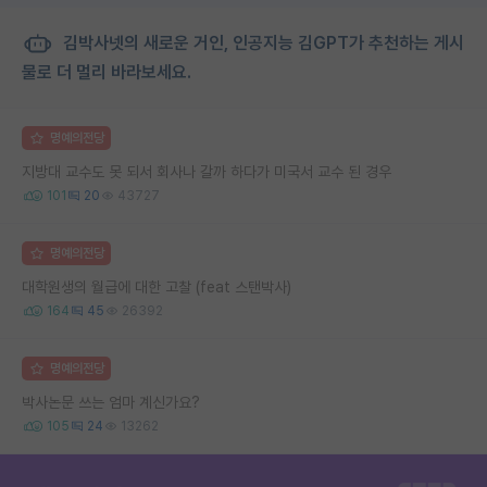
김박사넷의 새로운 거인, 인공지능 김GPT가 추천하는 게시
물로 더 멀리 바라보세요.
명예의전당
지방대 교수도 못 되서 회사나 갈까 하다가 미국서 교수 된 경우
101
20
43727
명예의전당
대학원생의 월급에 대한 고찰 (feat 스탠박사)
164
45
26392
명예의전당
박사논문 쓰는 엄마 계신가요?
105
24
13262