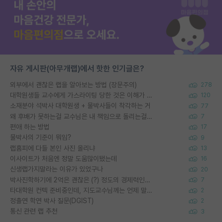
자유 게시판(아무개랩)에서 핫한 인기글은?
외부에서 괜찮은 랩을 알아보는 방법 (장문주의)
278
대학원생들 교수에게 가스라이팅 당한 것은 이해가 갑니다. 안타깝네요.
120
소재분야 석박사 대학원생 + 물박사들이 착각하는 거
77
왜 후배가 못하는걸 교수님은 내 책임으로 돌리는걸까요?
7
편애 하는 방법
17
물박사의 기준이 뭐임?
9
랩홈피에 다들 본인 사진 올리냐
13
이사이트가 처음엔 정말 도움많이됐는데
16
신생랩가지말라는 이유가 있었구나
20
박사진학하기에 2억은 괜찮은 (?) 정도의 경제력인가요
7
타대학원 컨텍 준비중인데, 지도교수님께는 언제 말씀드려야 할까요?
2
정출연 학연 박사 질문(DGIST)
2
통신 관련 랩 추천
3