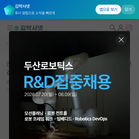
김박사넷
앱으로 보기
닫기
푸시 알림으로 소식을 빠르게
커뮤니티 홈
자유 게시판(아무개랩)
대학원생 모집
안녕하세요 대학원을 부적절한 동기로 입학하려고 하는것
국내대학원 정보
같습니다
연구실&오픈랩
긍정적인 정약용
커뮤니티
2022.07.19
11
6635
커뮤니티 홈
전체글보기
베스트 게시판
IF 명예의전당