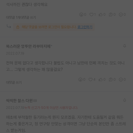
석사까진 괜찮다 생각해요
0
1
0
0
0
대댓글 1개
대댓글 쓰기
해당 댓글을 보려면 로그인이 필요합니다.
로그인하기
쑥스러운 앙투안 라부아지에
*
2022.07.19
전혀 문제 없다고 생각합니다 불법도 아니고 남한테 민폐 끼치는 것도 아니
고... 그렇게 생각하는 꽤 많을걸요?
0
4
0
0
0
대댓글 쓰기
씩씩한 찰스 다윈
2022.07.19
누적 신고가 50개 이상인 사용자입니다.
애초에 부적절한 동기라는게 뭔지 모르겠음. 자기한테 도움될거 같음 뭐든
하는게 좋은거고, 정 연구랑 안맞는 성격이면 그냥 단순히 본인만 좀 스트레
스 받는거임.