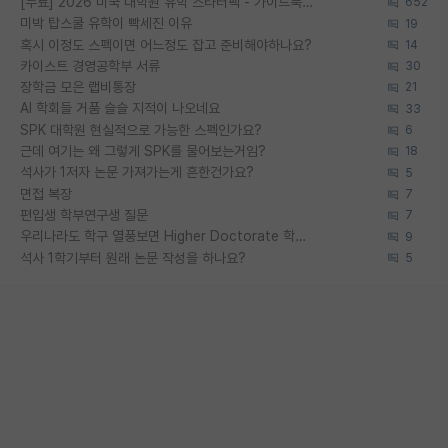
[무료] 2026 미국 대학원 유학 스타터팩 - 가이드북 & 합격자 컨택메일 템플릿
652
미박 탑스쿨 유학이 빡세진 이유
19
혹시 이정도 스펙이면 어느정도 잡고 준비해야하나요?
14
카이스트 경영공학부 서류
30
장학금 모은 랩비통장
21
AI 학회들 거품 슬슬 지적이 나오네요
33
SPK 대학원 현실적으로 가능한 스펙인가요?
6
근데 여기는 왜 그렇게 SPK를 물어보는거임?
18
석사가 1저자 논문 가져가는게 흔한건가요?
5
면접 복장
7
편입생 학부연구생 질문
7
우리나라도 학구 열풍보면 Higher Doctorate 학위가 필요하다고 봅니다.
9
석사 1학기부터 원래 논문 작성을 하나요?
5