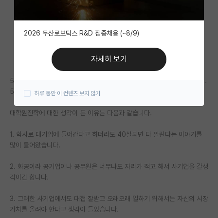
자유 게시판(아무개랩)
2026 두산로보틱스 R&D 집중채용 (~8/9)
미국 유학 게시판
미국 대학원 합격 후기 게시판
자세히 보기
대학원생 모집 게시판
5학기를 마친 인서울 중위권 화공 대학생입니다. 학점은 3.89/4.5 3.9/4.
5입니다. 토익은 860이구요 (중경외시건동홍)
하루 동안 이 컨텐츠 보지 않기
대학원 합격 후기 게시판
대학원진학에 대한 생각이 든 이유는 다음과 같습니다.
연구실(PI) 홍보 게시판
1. 학사로 대기업에 들어간다고 하더라도 40살되면 다 짤린다는 이야기를
석박사 채용 정보 게시판
많이 들어왔습니다.
임용 정보 게시판
2. 화공이라 공기업이나 공무원은 너무나도 자리가 적고 해서 사기업을 갈생
학부 인턴 게시판
각이긴 합니다.
취업 게시판
3. 그러한 사기업에서도 대접 잘받고 오래오래 일하기 위해서는 자신의 시장
가치를 올려야 한다고 생각이 들었습니다.
임용 후기 게시판