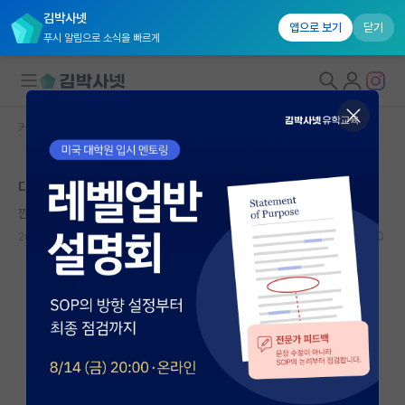
김박사넷
앱으로 보기
닫기
푸시 알림으로 소식을 빠르게
커뮤니티 홈
자유 게시판(아무개랩)
대학원생 모집
대학원 컨택 답장
국내대학원 정보
깐깐한 한나 아렌트
연구실&오픈랩
2022.06.30
5
3634
커뮤니티
커뮤니티 홈
전체글보기
베스트 게시판
IF 명예의전당