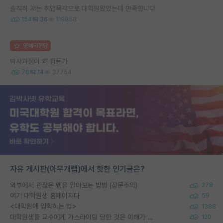
솔직히 저는 취업목적으로 대학원왔었는데 만족합니다
154
36
119858
명예의전당
박사과정이 왜 힘든가
78
14
37754
자유 게시판(아무개랩)에서 핫한 인기글은?
외부에서 괜찮은 랩을 알아보는 방법 (장문주의)
278
여기 대학원생 홈페이지다
59
<대학원에 입학하는 법>
1388
대학원생들 교수에게 가스라이팅 당한 것은 이해가 갑니다. 안타깝네요.
120