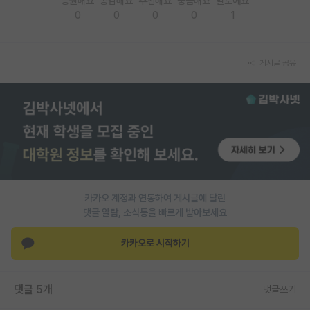
응원해요
공감해요
추천해요
궁금해요
별로에요
0
0
0
0
1
PI 전용 게시판
인문사회 계열 게시판
게시글 공유
특수/전문대학원 게시판
반도체/AI 게시판
장학금/장학생 게시판
학술 정보 게시판
홍보 게시판
카카오 계정과 연동하여 게시글에 달린
댓글 알람, 소식등을 빠르게 받아보세요
커리어
유학교육
카카오로 시작하기
이벤트
댓글 5개
댓글쓰기
반도체 아카데미