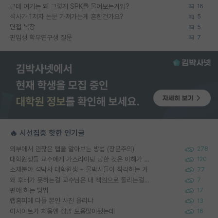
근데 여기는 왜 그렇게 SPK를 물어보는거임?
16
석사가 1저자 논문 가져가는게 흔한건가요?
5
면접 복장
5
편입생 학부연구생 질문
7
🔥 시선집중 핫한 인기글
외부에서 괜찮은 랩을 알아보는 방법 (장문주의)
278
대학원생들 교수에게 가스라이팅 당한 것은 이해가 갑니다. 안타깝네요.
120
소재분야 석박사 대학원생 + 물박사들이 착각하는 거
77
왜 후배가 못하는걸 교수님은 내 책임으로 돌리는걸까요?
7
편애 하는 방법
17
랩홈피에 다들 본인 사진 올리냐
13
이사이트가 처음엔 정말 도움많이됐는데
16