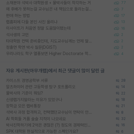
소재분야 석박사 대학원생 + 물박사들이 착각하는 거
77
왜 후배가 못하는걸 교수님은 내 책임으로 돌리는걸까요?
7
편애 하는 방법
17
랩홈피에 다들 본인 사진 올리냐
13
이사이트가 처음엔 정말 도움많이됐는데
16
석사생의 고민
2
타대학원 컨텍 준비중인데, 지도교수님께는 언제 말씀드려야 할까요?
2
정출연 학연 박사 질문(DGIST)
2
우리나라도 학구 열풍보면 Higher Doctorate 학위가 필요하다고 봅니다.
4
자유 게시판(아무개랩)에서 최근 댓글이 많이 달린 글
카이스트 경영공학부 서류
28
알츠하이머 관련 고등학생 탐구 포트폴리오
14
물박사의 기준이 뭐임?
22
신생랩가지말라는 이유가 있었구나
18
장학금 모은 랩비통장
21
석박사 과정 합격하고, 컨택했던교수님이 연락이 안됩니다...
8
AI 학회들 거품 슬슬 지적이 나오네요
32
박사진학하기에 2억은 괜찮은 (?) 정도의 경제력인가요
16
SPK 대학원 현실적으로 가능한 스펙인가요?
6