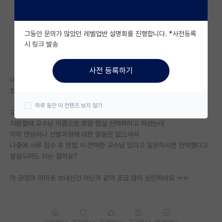
자유 게시판(아무개랩)
그동안 문의가 많았던 레벨업반 설명회를 진행합니다. *사전등록
미국 유학 게시판
시 링크 발송
미국 대학원 합격 후기 게시판
사전 등록하기
대학원생 모집 게시판
내년 입학을 목표로 교수님께 자소서, CV 첨부해서 내년 입학을 희망하고
있다고 연락드렸습니다.
대학원 합격 후기 게시판
하루 동안 이 컨텐츠 보지 않기
교수님께서 티오 없다거나 석사모집 하지 않는다고는 안하시고
연구실(PI) 홍보 게시판
지원할때 교수님 이름으로 희망 랩실 선택하라고 하셨는데
딱히 면담이나 선발과정에 대한 말씀은 없으셔셔
석박사 채용 정보 게시판
나중에 서류 접수 후 면접 시 컨택한 교수님 있다고 질문하시면 컨택했다고
말씀드려도 되는 걸까요?
임용 정보 게시판
학부 인턴 게시판
막 긍정의 의미로 보내신건 아닌거 같아 조금 많이 심란하네요 ㅠㅠ
취업 게시판
임용 후기 게시판