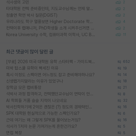
석사생의 고민
2
타대학원 컨텍 준비중인데, 지도교수님께는 언제 말씀드려야 할까요?
2
정출연 학연 박사 질문(DGIST)
2
우리나라도 학구 열풍보면 Higher Doctorate 학위가 필요하다고 봅니다.
4
컨택이후 랩매니저, PhD학생들 소개 시켜주신거면 거의 컨펌에 가깝나요?
2
Korea University 수학, 컴퓨터과학 이학사, UC Berkeley 산업공학 대학원 공학박사가 되는 것은 쉽지 않겠죠?
11
최근 댓글이 많이 달린 글
[무료] 2026 미국 대학원 유학 스타터팩 - 가이드북 & 합격자 컨택메일 템플릿
652
미박 탑스쿨 유학이 빡세진 이유
19
혹시 이정도 스펙이면 어느정도 잡고 준비해야하나요?
14
신생랩가지말라는 이유가 있었구나
18
장학금 모은 랩비통장
21
석박사 과정 합격하고, 컨택했던교수님이 연락이 안됩니다...
8
AI 학회들 거품 슬슬 지적이 나오네요
32
박사진학하기에 2억은 괜찮은 (?) 정도의 경제력인가요
16
SPK 대학원 현실적으로 가능한 스펙인가요?
6
근데 여기는 왜 그렇게 SPK를 물어보는거임?
16
석사가 1저자 논문 가져가는게 흔한건가요?
5
면접 복장
5