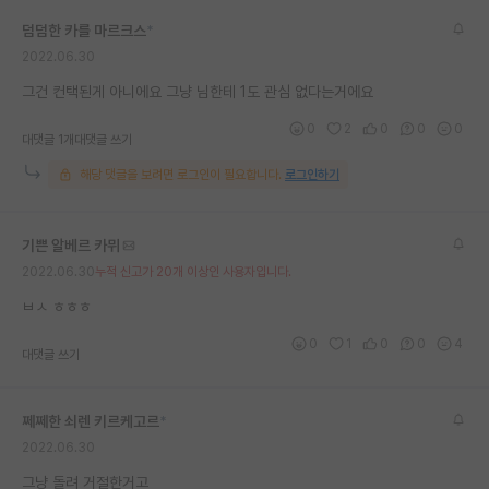
재팬라운지 🌸
덤덤한 카를 마르크스
*
2022.06.30
그건 컨택된게 아니에요 그냥 님한테 1도 관심 없다는거에요
0
2
0
0
0
대댓글 1개
대댓글 쓰기
해당 댓글을 보려면 로그인이 필요합니다.
로그인하기
기쁜 알베르 카뮈
2022.06.30
누적 신고가 20개 이상인 사용자입니다.
ㅂㅅ ㅎㅎㅎ
0
1
0
0
4
대댓글 쓰기
쩨쩨한 쇠렌 키르케고르
*
2022.06.30
그냥 돌려 거절한거고