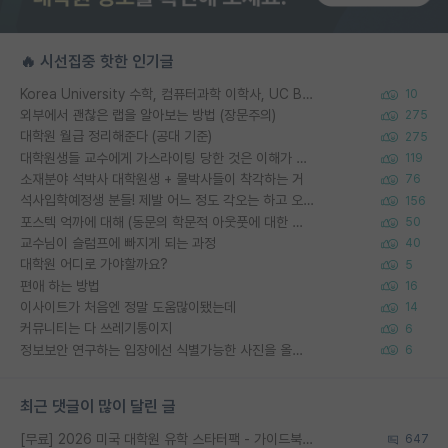
🔥 시선집중 핫한 인기글
Korea University 수학, 컴퓨터과학 이학사, UC Berkeley 산업공학 대학원 공학박사가 되는 것은 쉽지 않겠죠?
10
외부에서 괜찮은 랩을 알아보는 방법 (장문주의)
275
대학원 월급 정리해준다 (공대 기준)
275
대학원생들 교수에게 가스라이팅 당한 것은 이해가 갑니다. 안타깝네요.
119
소재분야 석박사 대학원생 + 물박사들이 착각하는 거
76
석사입학예정생 분들! 제발 어느 정도 각오는 하고 오세요.
156
포스텍 억까에 대해 (동문의 학문적 아웃풋에 대한 반박)
50
교수님이 슬럼프에 빠지게 되는 과정
40
대학원 어디로 가야할까요?
5
편애 하는 방법
16
이사이트가 처음엔 정말 도움많이됐는데
14
커뮤니티는 다 쓰레기통이지
6
정보보안 연구하는 입장에선 식별가능한 사진을 올리는건 비추이긴함
6
최근 댓글이 많이 달린 글
[무료] 2026 미국 대학원 유학 스타터팩 - 가이드북 & 합격자 컨택메일 템플릿
647