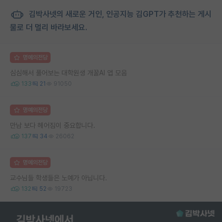
김박사넷의 새로운 거인, 인공지능 김GPT가 추천하는 게시
물로 더 멀리 바라보세요.
명예의전당
심심해서 풀어보는 대학원생 개꿀AI 앱 모음
133
21
91050
명예의전당
만남 보다 헤어짐이 중요합니다.
137
34
26062
명예의전당
교수님들 학생들은 노예가 아닙니다.
132
52
19723