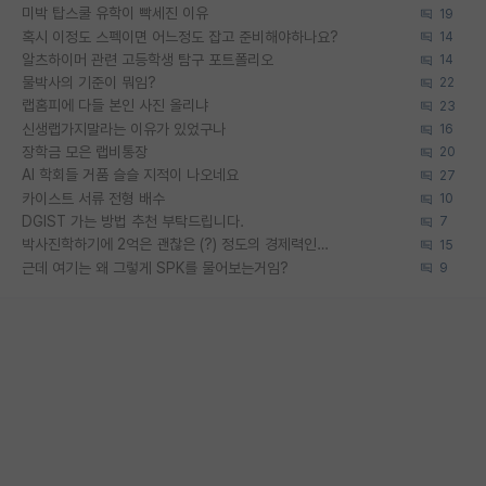
미박 탑스쿨 유학이 빡세진 이유
19
혹시 이정도 스펙이면 어느정도 잡고 준비해야하나요?
14
알츠하이머 관련 고등학생 탐구 포트폴리오
14
물박사의 기준이 뭐임?
22
랩홈피에 다들 본인 사진 올리냐
23
신생랩가지말라는 이유가 있었구나
16
장학금 모은 랩비통장
20
AI 학회들 거품 슬슬 지적이 나오네요
27
카이스트 서류 전형 배수
10
DGIST 가는 방법 추천 부탁드립니다.
7
박사진학하기에 2억은 괜찮은 (?) 정도의 경제력인가요
15
근데 여기는 왜 그렇게 SPK를 물어보는거임?
9