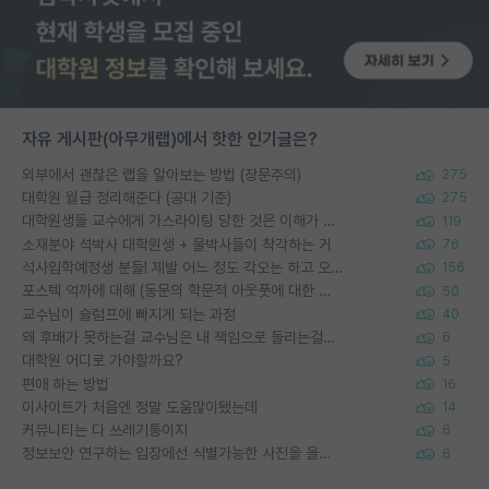
자유 게시판(아무개랩)에서 핫한 인기글은?
외부에서 괜찮은 랩을 알아보는 방법 (장문주의)
275
대학원 월급 정리해준다 (공대 기준)
275
대학원생들 교수에게 가스라이팅 당한 것은 이해가 갑니다. 안타깝네요.
119
소재분야 석박사 대학원생 + 물박사들이 착각하는 거
76
석사입학예정생 분들! 제발 어느 정도 각오는 하고 오세요.
156
포스텍 억까에 대해 (동문의 학문적 아웃풋에 대한 반박)
50
교수님이 슬럼프에 빠지게 되는 과정
40
왜 후배가 못하는걸 교수님은 내 책임으로 돌리는걸까요?
6
대학원 어디로 가야할까요?
5
편애 하는 방법
16
이사이트가 처음엔 정말 도움많이됐는데
14
커뮤니티는 다 쓰레기통이지
6
정보보안 연구하는 입장에선 식별가능한 사진을 올리는건 비추이긴함
6