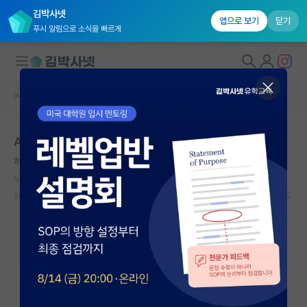
김박사넷
앱으로 보기
닫기
푸시 알림으로 소식을 빠르게
커뮤니티 홈
자유 게시판(아무개랩)
대학원생 모집
AI분야 모델링에 대해 선배님들의 조언을 구합니다..
국내대학원 정보
허탈한 레프 톨스토이
*
연구실&오픈랩
누적 신고가 50개 이상인 사용자입니다.
커뮤니티
2022.05.24
8
2984
커뮤니티 홈
전체글보기
베스트 게시판
IF 명예의전당