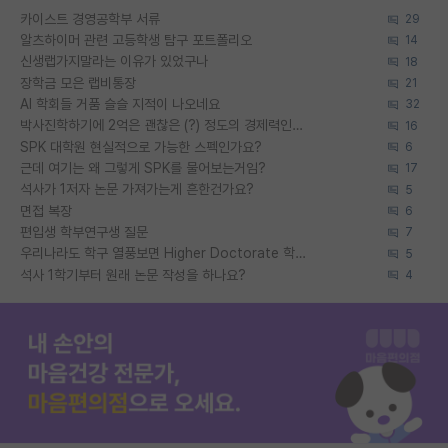
카이스트 경영공학부 서류
29
알츠하이머 관련 고등학생 탐구 포트폴리오
14
신생랩가지말라는 이유가 있었구나
18
장학금 모은 랩비통장
21
AI 학회들 거품 슬슬 지적이 나오네요
32
박사진학하기에 2억은 괜찮은 (?) 정도의 경제력인가요
16
SPK 대학원 현실적으로 가능한 스펙인가요?
6
근데 여기는 왜 그렇게 SPK를 물어보는거임?
17
석사가 1저자 논문 가져가는게 흔한건가요?
5
면접 복장
6
편입생 학부연구생 질문
7
우리나라도 학구 열풍보면 Higher Doctorate 학위가 필요하다고 봅니다.
5
석사 1학기부터 원래 논문 작성을 하나요?
4