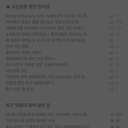
🔥 시선집중 핫한 인기글
Korea University 수학, 컴퓨터과학 이학사, UC Berkeley 산업공학 대학원 공학박사가 되는 것은 쉽지 않겠죠?
11
외부에서 괜찮은 랩을 알아보는 방법 (장문주의)
278
대학원생들 교수에게 가스라이팅 당한 것은 이해가 갑니다. 안타깝네요.
120
소재분야 석박사 대학원생 + 물박사들이 착각하는 거
77
왜 후배가 못하는걸 교수님은 내 책임으로 돌리는걸까요?
7
편애 하는 방법
17
물박사의 기준이 뭐임?
9
랩홈피에 다들 본인 사진 올리냐
13
이사이트가 처음엔 정말 도움많이됐는데
16
석사생의 고민
2
타대학원 컨텍 준비중인데, 지도교수님께는 언제 말씀드려야 할까요?
2
정출연 학연 박사 질문(DGIST)
2
통신 관련 랩 추천
2
최근 댓글이 많이 달린 글
[무료] 2026 미국 대학원 유학 스타터팩 - 가이드북 & 합격자 컨택메일 템플릿
652
미박 탑스쿨 유학이 빡세진 이유
19
혹시 이정도 스펙이면 어느정도 잡고 준비해야하나요?
14