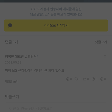
재팬라운지 🌸
카카오 계정과 연동하여 게시글에 달린
댓글 알람, 소식등을 빠르게 받아보세요
카카오로 시작하기
댓글 1개
댓글쓰기
행복한 에르빈 슈뢰딩거
*
2022.05.23
딱히 IBS 산하랩이건 아니건 큰 의미 없어요
0
0
0
0
0
대댓글 쓰기
댓글쓰기