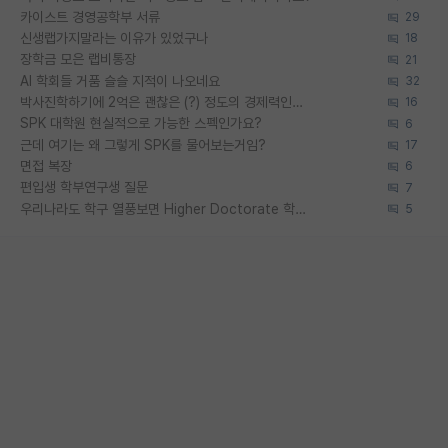
카이스트 경영공학부 서류
29
신생랩가지말라는 이유가 있었구나
18
장학금 모은 랩비통장
21
AI 학회들 거품 슬슬 지적이 나오네요
32
박사진학하기에 2억은 괜찮은 (?) 정도의 경제력인가요
16
SPK 대학원 현실적으로 가능한 스펙인가요?
6
근데 여기는 왜 그렇게 SPK를 물어보는거임?
17
면접 복장
6
편입생 학부연구생 질문
7
우리나라도 학구 열풍보면 Higher Doctorate 학위가 필요하다고 봅니다.
5