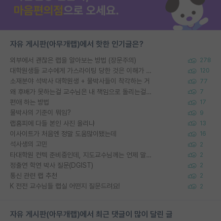
자유 게시판(아무개랩)에서 핫한 인기글은?
외부에서 괜찮은 랩을 알아보는 방법 (장문주의)
278
대학원생들 교수에게 가스라이팅 당한 것은 이해가 갑니다. 안타깝네요.
120
소재분야 석박사 대학원생 + 물박사들이 착각하는 거
77
왜 후배가 못하는걸 교수님은 내 책임으로 돌리는걸까요?
7
편애 하는 방법
17
물박사의 기준이 뭐임?
9
랩홈피에 다들 본인 사진 올리냐
13
이사이트가 처음엔 정말 도움많이됐는데
16
석사생의 고민
2
타대학원 컨텍 준비중인데, 지도교수님께는 언제 말씀드려야 할까요?
2
정출연 학연 박사 질문(DGIST)
2
통신 관련 랩 추천
2
K 전전 교수님들 랩실 어떤지 질문드려요!
2
자유 게시판(아무개랩)에서 최근 댓글이 많이 달린 글