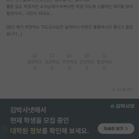
물론 일도 하겠지만 교수님께서 바쁘시면 학생 지도에 소홀하단 얘기를 많이
PI 전용 게시판
들었어서… 고민이 되네요…
인문사회 계열 게시판
(일단 제가 희망하는 지도교수님은 실적이나 이런건 훌륭하시고 좋다고 들었
습니다…)
특수/전문대학원 게시판
반도체/AI 게시판
장학금/장학생 게시판
응원해요
공감해요
추천해요
궁금해요
별로에요
0
0
0
0
0
학술 정보 게시판
홍보 게시판
게시글 공유
커리어
유학교육
이벤트
반도체 아카데미