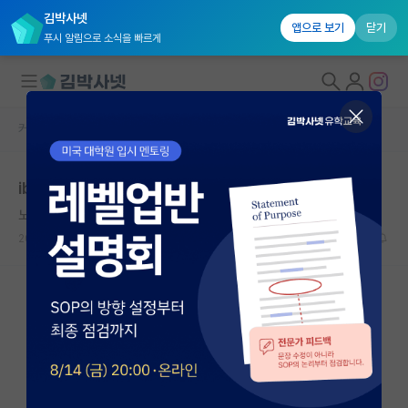
김박사넷
앱으로 보기
닫기
푸시 알림으로 소식을 빠르게
커뮤니티 홈
자유 게시판(아무개랩)
대학원생 모집
ibs 산하 기관(ustX 자대O)에서 석사 어떤가요
국내대학원 정보
노래하는 안톤 체호프
연구실&오픈랩
2022.05.23
1
2126
커뮤니티
커뮤니티 홈
전체글보기
베스트 게시판
IF 명예의전당