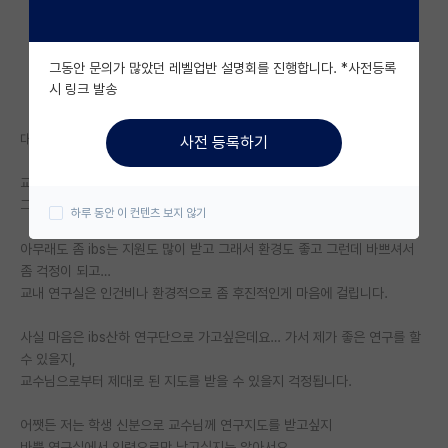
자유 게시판(아무개랩)
그동안 문의가 많았던 레벨업반 설명회를 진행합니다. *사전등록
미국 유학 게시판
시 링크 발송
미국 대학원 합격 후기 게시판
대학원 진학을 고민하고 있는 학부생입니다.
사전 등록하기
대학원생 모집 게시판
교내에 ibs 산하 연구단을 이끄는 교수님도 계시고
대학원 합격 후기 게시판
그냥 교내에서 연구실을 운영하는 교수님도 계신데요
하루 동안 이 컨텐츠 보지 않기
연구실(PI) 홍보 게시판
아무래도 좀 ibs는 지원도 많이 받고 그래서 환경도 좋고 그런데 바쁘셔서
좀 걱정이 되고…
석박사 채용 정보 게시판
교내 연구실은 인건비나 환경적으로 좀 후진적인게 마음에 걸립니다.
임용 정보 게시판
사실 마음은 ibs산하 연구단으로 가고싶은데요… 가서 제가 좋은 연구를 할
학부 인턴 게시판
수 있을지,
교수님으로부터 제대로 된 지도를 받을 수 있을지 걱정됩니다.
취업 게시판
어쨋든 저는 학생 신분으로 교수님께 연구지도를 받고싶지
임용 후기 게시판
바쁜 연구실에서 인력으로만 남고싶지는 않아서요