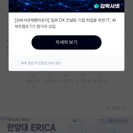
자유 게시판(아무개랩)
[김박사넷재팬라운지] 일본 DX 컨설팅 기업 취업을 위한 IT, AI
미국 유학 게시판
부트캠프 1기 참가자 모집
미국 대학원 합격 후기 게시판
서류까지 붙었는데 면접을 너무 못봐서 서럽고 힘드네요... 대학원이 전부는
자세히 보기
대학원생 모집 게시판
아닌데 힘든 생각이 계속 떠오릅니다. 제가 카이스트 간다는 생각만 해와서
그런지 더 힘들고 미래가 어떻게 될런지 걱정이 앞서고 답답합니다
대학원 합격 후기 게시판
하루 동안 이 컨텐츠 보지 않기
연구실(PI) 홍보 게시판
응원해요
공감해요
추천해요
궁금해요
별로에요
석박사 채용 정보 게시판
0
3
0
0
2
임용 정보 게시판
학부 인턴 게시판
게시글 공유
취업 게시판
임용 후기 게시판