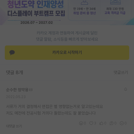
PI 전용 게시판
인문사회 계열 게시판
카카오 계정과 연동하여 게시글에 달린
특수/전문대학원 게시판
댓글 알람, 소식등을 빠르게 받아보세요
반도체/AI 게시판
카카오로 시작하기
장학금/장학생 게시판
학술 정보 게시판
댓글 8개
댓글쓰기
홍보 게시판
순수한 정약용
커리어
2022.05.23
유학교육
서류가 거의 결정해서 면접은 별 영향없는거로 알고있는데요
저도 예전에 전공시험 거의다 틀렸는데도 잘 붙었습니다
이벤트
0
3
0
0
0
대댓글 쓰기
반도체 아카데미