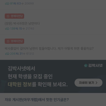
81
63
20699
명예의전당
(장문) 박사과정은 낭만이다
138
15
21740
명예의전당
박사졸업이 길어져 남편이 힘들어합니다. 제가 어떻게 하면 좋을까요?
206
31
61312
자유 게시판(아무개랩)에서 핫한 인기글은?