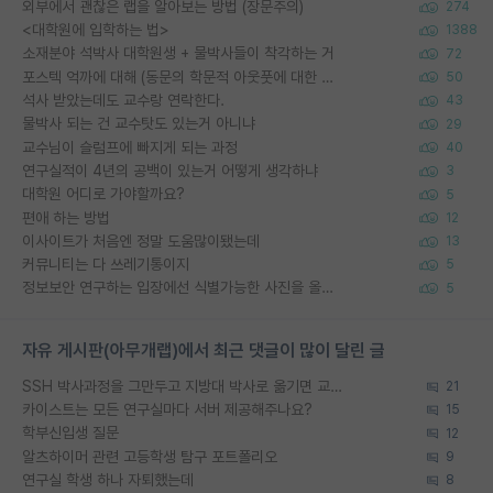
외부에서 괜찮은 랩을 알아보는 방법 (장문주의)
274
<대학원에 입학하는 법>
1388
소재분야 석박사 대학원생 + 물박사들이 착각하는 거
72
포스텍 억까에 대해 (동문의 학문적 아웃풋에 대한 반박)
50
석사 받았는데도 교수랑 연락한다.
43
물박사 되는 건 교수탓도 있는거 아니냐
29
교수님이 슬럼프에 빠지게 되는 과정
40
연구실적이 4년의 공백이 있는거 어떻게 생각하냐
3
대학원 어디로 가야할까요?
5
편애 하는 방법
12
이사이트가 처음엔 정말 도움많이됐는데
13
커뮤니티는 다 쓰레기통이지
5
정보보안 연구하는 입장에선 식별가능한 사진을 올리는건 비추이긴함
5
자유 게시판(아무개랩)에서 최근 댓글이 많이 달린 글
SSH 박사과정을 그만두고 지방대 박사로 옮기면 교수의 꿈은 끝일까요?
21
카이스트는 모든 연구실마다 서버 제공해주나요?
15
학부신입생 질문
12
알츠하이머 관련 고등학생 탐구 포트폴리오
9
연구실 학생 하나 자퇴했는데
8