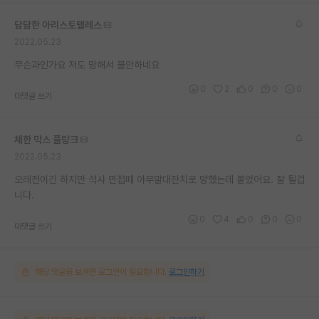
재팬라운지 🌸
답답한 아리스토텔레스
2022.05.23
무슨과인가요 저도 망해서 불안하네요
0
2
0
0
0
대댓글 쓰기
체한 막스 플랑크
2022.05.23
오래전이긴 하지만 석사 면접때 아무말대잔치로 망했는데 붙었어요. 잘 될겁
니다.
0
4
0
0
0
대댓글 쓰기
해당 댓글을 보려면 로그인이 필요합니다.
로그인하기