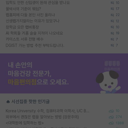
입학도 안한 신입생이 원래 관심을 받나요
10
물박사의 기준이 뭐임?
17
랩홈피에 다들 본인 사진 올리냐
22
신생랩가지말라는 이유가 있었구나
12
장학금 모은 랩비통장
10
AI 학회들 거품 슬슬 지적이 나오네요
19
카이스트 서류 전형 배수
7
DGIST 가는 방법 추천 부탁드립니다.
7
🔥 시선집중 핫한 인기글
Korea University 수학, 컴퓨터과학 이학사, UC Berkeley 산업공학 대학원 공학박사가 되는 것은 쉽지 않겠죠?
10
외부에서 괜찮은 랩을 알아보는 방법 (장문주의)
274
<대학원에 입학하는 법>
1388