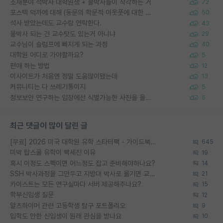
소재분야 석박사 대학원생 + 물박사들이 착각하는 거
72
포스텍 억까에 대해 (동문의 학문적 아웃풋에 대한 반박)
50
석사 받았는데도 교수랑 연락한다.
43
물박사 되는 건 교수탓도 있는거 아니냐
29
교수님이 슬럼프에 빠지게 되는 과정
40
대학원 어디로 가야할까요?
5
편애 하는 방법
12
이사이트가 처음엔 정말 도움많이됐는데
13
커뮤니티는 다 쓰레기통이지
5
정보보안 연구하는 입장에선 식별가능한 사진을 올리는건 비추이긴함
5
최근 댓글이 많이 달린 글
[무료] 2026 미국 대학원 유학 스타터팩 - 가이드북 & 합격자 컨택메일 템플릿
645
미박 탑스쿨 유학이 빡세진 이유
19
혹시 이정도 스펙이면 어느정도 잡고 준비해야하나요?
14
SSH 박사과정을 그만두고 지방대 박사로 옮기면 교수의 꿈은 끝일까요?
21
카이스트는 모든 연구실마다 서버 제공해주나요?
15
학부신입생 질문
12
알츠하이머 관련 고등학생 탐구 포트폴리오
9
입학도 안한 신입생이 원래 관심을 받나요
10