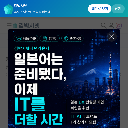
김박사넷
앱으로 보기
닫기
푸시 알림으로 소식을 빠르게
커뮤니티 홈
자유 게시판(아무개랩)
대학원생 모집
카이스트 면접 망쳐서 우울합니다
국내대학원 정보
튼튼한 알베르 카뮈
연구실&오픈랩
2022.05.23
8
8787
커뮤니티
커뮤니티 홈
전체글보기
베스트 게시판
IF 명예의전당