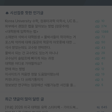
🔥 시선집중 핫한 인기글
Korea University 수학, 컴퓨터과학 이학사, UC Berkeley 산업공학 대학원 공학박사가 되는 것은 쉽지 않겠죠?
10
외부에서 괜찮은 랩을 알아보는 방법 (장문주의)
274
<대학원에 입학하는 법>
1388
소재분야 석박사 대학원생 + 물박사들이 착각하는 거
72
포스텍 억까에 대해 (동문의 학문적 아웃풋에 대한 반박)
50
석사 받았는데도 교수랑 연락한다.
43
물박사 되는 건 교수탓도 있는거 아니냐
29
교수님이 슬럼프에 빠지게 되는 과정
40
대학원 어디로 가야할까요?
5
편애 하는 방법
12
이사이트가 처음엔 정말 도움많이됐는데
13
커뮤니티는 다 쓰레기통이지
5
정보보안 연구하는 입장에선 식별가능한 사진을 올리는건 비추이긴함
5
최근 댓글이 많이 달린 글
[무료] 2026 미국 대학원 유학 스타터팩 - 가이드북 & 합격자 컨택메일 템플릿
645