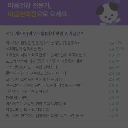
자유 게시판(아무개랩)에서 핫한 인기글은?
외부에서 괜찮은 랩을 알아보는 방법 (장문주의)
274
<대학원에 입학하는 법>
1388
소재분야 석박사 대학원생 + 물박사들이 착각하는 거
72
포스텍 억까에 대해 (동문의 학문적 아웃풋에 대한 반박)
50
석사 받았는데도 교수랑 연락한다.
43
물박사 되는 건 교수탓도 있는거 아니냐
29
교수님이 슬럼프에 빠지게 되는 과정
40
연구실적이 4년의 공백이 있는거 어떻게 생각하냐
3
대학원 어디로 가야할까요?
5
편애 하는 방법
12
이사이트가 처음엔 정말 도움많이됐는데
13
커뮤니티는 다 쓰레기통이지
5
정보보안 연구하는 입장에선 식별가능한 사진을 올리는건 비추이긴함
5