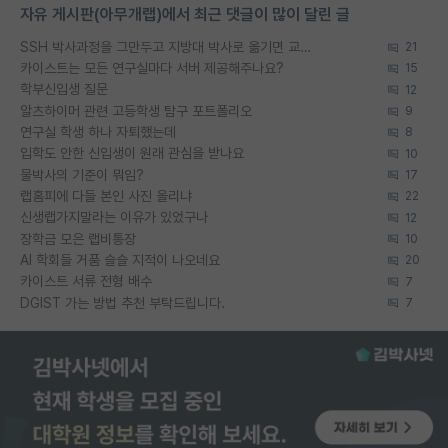
자유 게시판(아무개랩)에서 최근 댓글이 많이 달린 글
SSH 박사과정을 그만두고 지방대 박사로 옮기면 교수의 꿈은 끝일까요?
21
카이스트는 모든 연구실마다 서버 제공해주나요?
15
학부신입생 질문
12
알츠하이머 관련 고등학생 탐구 포트폴리오
9
연구실 학생 하나 자퇴했는데
8
입학도 안한 신입생이 원래 관심을 받나요
10
물박사의 기준이 뭐임?
17
랩홈피에 다들 본인 사진 올리냐
22
신생랩가지말라는 이유가 있었구나
12
장학금 모은 랩비통장
10
AI 학회들 거품 슬슬 지적이 나오네요
20
카이스트 서류 전형 배수
7
DGIST 가는 방법 추천 부탁드립니다.
7