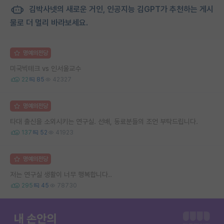
김박사넷의 새로운 거인, 인공지능 김GPT가 추천하는 게시
물로 더 멀리 바라보세요.
명예의전당
미국빅테크 vs 인서울교수
22
85
42327
명예의전당
타대 출신을 소외시키는 연구실. 선배, 동료분들의 조언 부탁드립니다.
137
52
41923
명예의전당
저는 연구실 생활이 너무 행복합니다..
295
45
78730