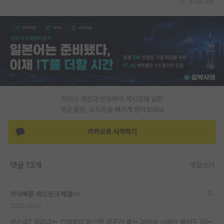
게시글 공유
PI 전용 게시판
인문사회 계열 게시판
특수/전문대학원 게시판
반도체/AI 게시판
장학금/장학생 게시판
카카오 계정과 연동하여 게시글에 달린
댓글 알람, 소식등을 빠르게 받아보세요
학술 정보 게시판
카카오로 시작하기
홍보 게시판
커리어
댓글 13개
댓글쓰기
유학교육
약삭빠른 게오르크 헤겔
이벤트
2022.05.17
반도체 아카데미
무슨과? 우리과는 컨택확답 받으면 무조건 붙는 과라서 서류만 붙어도 되는