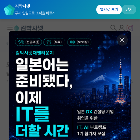
김박사넷
앱으로 보기
닫기
푸시 알림으로 소식을 빠르게
커뮤니티 홈
자유 게시판(아무개랩)
대학원생 모집
포스텍 서류 합격자분들
국내대학원 정보
답답한 알프레드 노벨
연구실&오픈랩
2022.05.17
13
4328
커뮤니티
커뮤니티 홈
전체글보기
베스트 게시판
IF 명예의전당