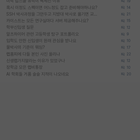
미박 탑스쿨 유학이 빡세진 이유
19
혹시 이정도 스펙이면 어느정도 잡고 준비해야하나요?
14
SSH 박사과정을 그만두고 지방대 박사로 옮기면 교수의 꿈은 끝일까요?
21
카이스트는 모든 연구실마다 서버 제공해주나요?
15
학부신입생 질문
12
알츠하이머 관련 고등학생 탐구 포트폴리오
9
입학도 안한 신입생이 원래 관심을 받나요
10
물박사의 기준이 뭐임?
17
랩홈피에 다들 본인 사진 올리냐
22
신생랩가지말라는 이유가 있었구나
12
장학금 모은 랩비통장
10
AI 학회들 거품 슬슬 지적이 나오네요
20