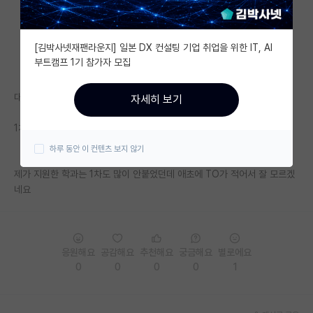
자유 게시판(아무개랩)
[김박사넷재팬라운지] 일본 DX 컨설팅 기업 취업을 위한 IT, AI
미국 유학 게시판
부트캠프 1기 참가자 모집
미국 대학원 합격 후기 게시판
대충 석사 석박 지원 300명씩 되는 것 같은데
자세히 보기
대학원생 모집 게시판
1차에서 많이 붙이고 2차에서 거르는 것 같나요?
대학원 합격 후기 게시판
하루 동안 이 컨텐츠 보지 않기
연구실(PI) 홍보 게시판
제가 지원한 학과는 1차도 많이 안붙었던데 애초에 TO가 적어서 잘 모르겠
네요
석박사 채용 정보 게시판
임용 정보 게시판
학부 인턴 게시판
응원해요
공감해요
추천해요
궁금해요
별로에요
0
0
0
0
1
취업 게시판
임용 후기 게시판