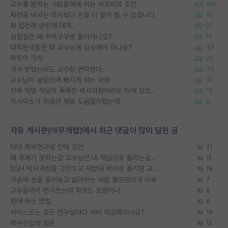
교수를 원하는 사람들에게 하는 아조씨의 조언
106
AI전공 박사는 의사보다 돈을 더 많이 벌 수 있습니다.
16
AI 탑컨퍼 순위에 대해..
27
실험실은 왜 주먹구구로 돌아가나요?
17
대학원생들은 왜 교수님께 감사해야 하나요?
49
학위의 가치
20
석사 받았는데도 교수랑 연락한다.
43
교수님이 슬럼프에 빠지게 되는 과정
40
진짜 제발 적당히 똑똑한 박사과정이라도 위에 있었으면..
13
이사이트가 처음엔 정말 도움많이됐는데
9
자유 게시판(아무개랩)에서 최근 댓글이 많이 달린 글
타대 학부연구생 컨택 조언
21
왜 후배가 못하는걸 교수님은 내 책임으로 돌리는걸까요?
11
SSH 박사과정을 그만두고 지방대 박사로 옮기면 교수의 꿈은 끝일까요?
19
가슴에 손을 올려놓고 싫어하는 사람 불공정하게 리뷰
7
교수들끼리 편가르는데 학생도 포함이냐
6
편애 하는 방법
6
카이스트는 모든 연구실마다 서버 제공해주나요?
14
학부신입생 질문
12