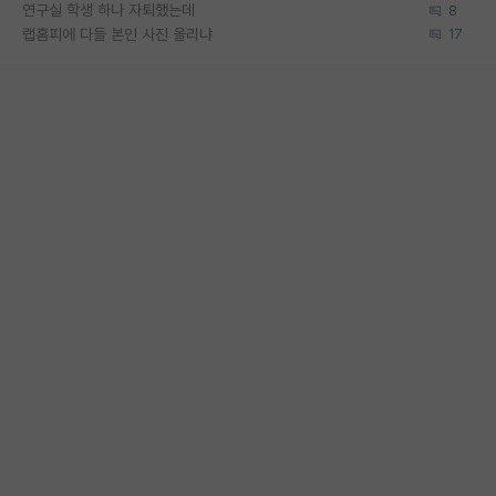
연구실 학생 하나 자퇴했는데
8
랩홈피에 다들 본인 사진 올리냐
17