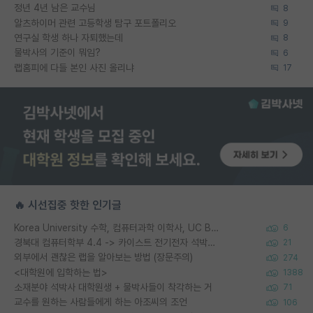
정년 4년 남은 교수님
8
알츠하이머 관련 고등학생 탐구 포트폴리오
9
연구실 학생 하나 자퇴했는데
8
물박사의 기준이 뭐임?
6
랩홈피에 다들 본인 사진 올리냐
17
🔥 시선집중 핫한 인기글
Korea University 수학, 컴퓨터과학 이학사, UC Berkeley 산업공학 대학원 공학박사가 되는 것은 쉽지 않겠죠?
6
경북대 컴퓨터학부 4.4 -> 카이스트 전기전자 석박사통합과정 합격
21
외부에서 괜찮은 랩을 알아보는 방법 (장문주의)
274
<대학원에 입학하는 법>
1388
소재분야 석박사 대학원생 + 물박사들이 착각하는 거
71
교수를 원하는 사람들에게 하는 아조씨의 조언
106