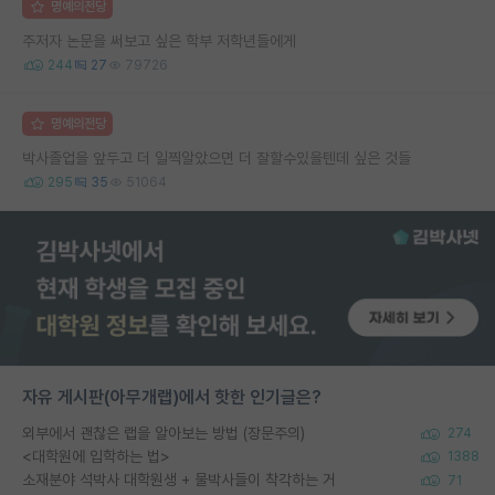
명예의전당
주저자 논문을 써보고 싶은 학부 저학년들에게
244
27
79726
명예의전당
박사졸업을 앞두고 더 일찍알았으면 더 잘할수있을텐데 싶은 것들
295
35
51064
자유 게시판(아무개랩)에서 핫한 인기글은?
외부에서 괜찮은 랩을 알아보는 방법 (장문주의)
274
<대학원에 입학하는 법>
1388
소재분야 석박사 대학원생 + 물박사들이 착각하는 거
71