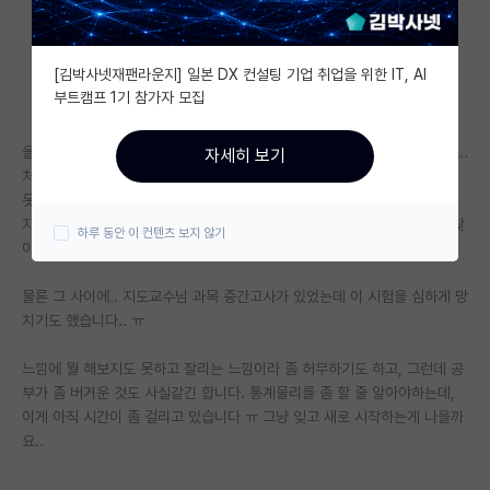
자유 게시판(아무개랩)
[김박사넷재팬라운지] 일본 DX 컨설팅 기업 취업을 위한 IT, AI
미국 유학 게시판
부트캠프 1기 참가자 모집
미국 대학원 합격 후기 게시판
올해 타대로 석사 첫학기구요 좀 이론 성격이 강한 계산하는 랩에 왔는데요..
자세히 보기
대학원생 모집 게시판
처음에 한두번 미팅하고 나서 솔직히 지도교수님이 하는 말을 잘 알아듣지
못했는데, 어제 다시 교수님을 찾아가보니 학생에게 가장 귀한건 시간인데
대학원 합격 후기 게시판
자기가 8월까지는 인건비를 지원해줄테니 랩을 바꾸거나 아예 다른 일을 찾
하루 동안 이 컨텐츠 보지 않기
아보는건 어떻겠냐는 얘기를 들었습니다.
연구실(PI) 홍보 게시판
물론 그 사이에.. 지도교수님 과목 중간고사가 있었는데 이 시험을 심하게 망
석박사 채용 정보 게시판
치기도 했습니다.. ㅠ
임용 정보 게시판
느낌에 뭘 해보지도 못하고 잘리는 느낌이라 좀 허무하기도 하고, 그런데 공
학부 인턴 게시판
부가 좀 버거운 것도 사실같긴 합니다. 통계물리를 좀 할 줄 알아야하는데,
이게 아직 시간이 좀 걸리고 있습니다 ㅠ 그냥 잊고 새로 시작하는게 나을까
취업 게시판
요..
임용 후기 게시판