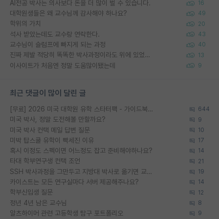
AI전공 박사는 의사보다 돈을 더 많이 벌 수 있습니다.
16
대학원생들은 왜 교수님께 감사해야 하나요?
49
학위의 가치
20
석사 받았는데도 교수랑 연락한다.
43
교수님이 슬럼프에 빠지게 되는 과정
40
진짜 제발 적당히 똑똑한 박사과정이라도 위에 있었으면..
13
이사이트가 처음엔 정말 도움많이됐는데
9
최근 댓글이 많이 달린 글
[무료] 2026 미국 대학원 유학 스타터팩 - 가이드북 & 합격자 컨택메일 템플릿
644
미국 박사, 정말 도전해볼 만할까요?
9
미국 박사 컨택 메일 답변 질문
10
미박 탑스쿨 유학이 빡세진 이유
17
혹시 이정도 스펙이면 어느정도 잡고 준비해야하나요?
14
타대 학부연구생 컨택 조언
21
SSH 박사과정을 그만두고 지방대 박사로 옮기면 교수의 꿈은 끝일까요?
19
카이스트는 모든 연구실마다 서버 제공해주나요?
14
학부신입생 질문
12
정년 4년 남은 교수님
8
알츠하이머 관련 고등학생 탐구 포트폴리오
9