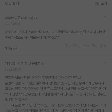
댓글 9개
댓글쓰기
재팬라운지 🌸
심심한 니콜라 테슬라
2022.05.15
교수님이 그렇게 말씀하신거라면... 큰 경험했다 생각하고 접고 다시 새로운
마음가짐으로 시작해보는게 어떨까요??
0
19
0
0
0
대댓글 쓰기
뉘우치는 시몬 드 보부아르
2022.05.15
전공과 랩을 선택한 이유가 무엇인지에 따라 다르겠죠...?
본인이 정말 하고 싶은 길이어서 선택한거면 자는 시간 줄여가며 공부해서
교수님 진도 따라가야하는게 맞죠... 그런데 사실 정말 하고싶은거였다면 대
학때 선행과목 공부했을테고 랩실 들어와서 진도를 따라잡지 못하는 경우는
잘 없는거 같아요
따라서 글을 보고 든 생각으로는 그냥 적당히 상황에 맞게 랩에 지원하고 석
사를 하고 나중에 취업을 바라보는게 아니실까 싶은데 이게 맞다면 여기서