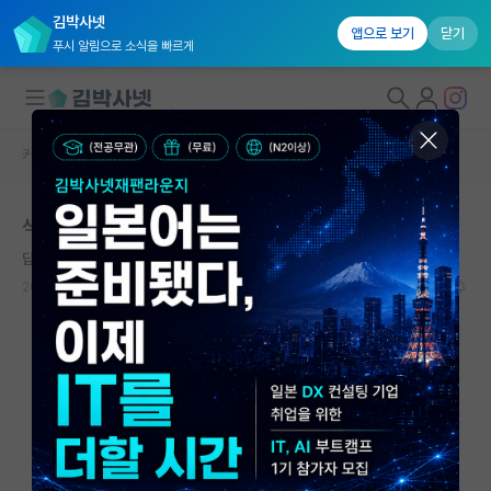
김박사넷
앱으로 보기
닫기
푸시 알림으로 소식을 빠르게
커뮤니티 홈
자유 게시판(아무개랩)
대학원생 모집
석사 첫학기에 잘릴 위기.
국내대학원 정보
답답한 장자크 루소
연구실&오픈랩
2022.05.15
9
11553
커뮤니티
커뮤니티 홈
전체글보기
베스트 게시판
IF 명예의전당