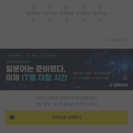
PI 전용 게시판
응원해요
공감해요
추천해요
궁금해요
별로에요
0
8
0
0
0
인문사회 계열 게시판
특수/전문대학원 게시판
게시글 공유
반도체/AI 게시판
장학금/장학생 게시판
학술 정보 게시판
홍보 게시판
커리어
카카오 계정과 연동하여 게시글에 달린
유학교육
댓글 알람, 소식등을 빠르게 받아보세요
이벤트
카카오로 시작하기
반도체 아카데미