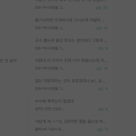
SSH 박사과정을 그만두고 지방대 박사로 옮기면 교수의 꿈은 끝일까요?
20
옮기시려면 미국박사로 가시는게 어떨까 싶네요. 교수가 꿈이면 미국박사 하고 미국교수 까지 같이 노리시는게 기회가 많지 않을까요?
SSH 박사과정을 그만두고 지방대 박사로 옮기면 교수의 꿈은 끝일까요?
10
교수 뽑는데 출신 학교는 생각보다 그렇게 안 봄. 앞으로는 더 안 보게 될거임. 박사는 어디서 진행해도 됨. 단, 제대로 쌓고 좋은 실적 만들 수 있다면. 그런데 지방대는 그럴 가능성이 지극히 낮음. 나만 열심히 잘 하면 된다? 인간은 주변 환경에 지배되는 나약한 존재임. 주변의 지방대 대학원생과 섞이고 지방 특유의 여유로움 또는 나쁘게 얘기해서 나태함에 젖어 살다보면 교수의 꿈 자체를 잊어버리게 될 가능성도 있음. 주변 환경이 70~80%임.
SSH 박사과정을 그만두고 지방대 박사로 옮기면 교수의 꿈은 끝일까요?
9
지방대 이 단어가 진짜 너무 짜증나는데 지방대면 다 그냥 쓰레기인가요? 무슨 말 같지도 않은 댓글들이 있는건지??? 지방에도 충분히 좋은 대학 많고 충분히 잘하는 교수님들 많습니다 포항공대 4개 IST 대표 지거국들 여기 모두 다 지방에 있고 여기 출신들 중에 교수하는 분들 적지 않습니다 지거국 출신이 무슨 교수를 하냐?라고 생각할 사람들 많은데 상위 대표 지거국에 아웃라이어들 많습니다 결국 개인의 연구역량과 실적이 중요합니다 이 역량을 펼치는데 있어서 지도교수와의 합도 중요합니다. 그리고 경력이 필요하면 해외포닥까지 다녀오세요
은 것 같아
SSH 박사과정을 그만두고 지방대 박사로 옮기면 교수의 꿈은 끝일까요?
16
일단 지방대라는 것이 포항공대나 ist, 상위 지거국은 아니라고 생각하겠습니다. 그런곳은 서성한에 비해 소위 대학 네임밸류가 크게 뒤떨어지지는 않으니까요. 대학 이름이 중요하냐? 당연합니다. 대학 이름이 좋아서 좋은 아웃풋이 나오는 것이냐, 좋은 대학은 좋은 사람과 좋은 기회가 몰려있으니 아웃풋도 자연스럽게 좋아지는 것이냐? 대답하기 어려운 문제입니다. 아직 한국 사회에서 학벌을 보는 것도, 특히 이공계를 중심으로 학벌보다는 실적 위주라는 분위기가 형성되는 것도 사실입니다. 지방대 출신으로 전임교수가 될수 있느냐? 가능 불가능을 따지면 당연히 가능입니다. 지방대 박사 출신으로 전임교원이 된 경우가 실제로 있으니까요. 현실적인 가능성이 있느냐? 지금 이정도 대학의 교수가 되고싶다고 생각되는 대학 들어가서 컴공과 교수 목록 켜고 박사 어디서 받았는지 쭉 한번 보세요. 냉정하게 지방대 출신인 분들이 많지는 않으실겁니다.
SSH 박사과정을 그만두고 지방대 박사로 옮기면 교수의 꿈은 끝일까요?
9
ㅉㅉ왜 욕먹는지 알겠네
입학도 안한 신입생이 원래 관심을 받나요
9
서당개 개 ㅅㄲ도 3년이면 풍월 읊는데 박사 5년 이상 대리고 있으면서 물된건 교수 탓 맞는ㄱ게 거기가 서당이 아니란 소리임
물박사의 기준이 뭐임?
11