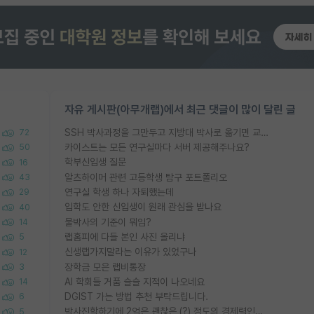
자유 게시판(아무개랩)에서 최근 댓글이 많이 달린 글
SSH 박사과정을 그만두고 지방대 박사로 옮기면 교수의 꿈은 끝일까요?
72
카이스트는 모든 연구실마다 서버 제공해주나요?
50
학부신입생 질문
16
알츠하이머 관련 고등학생 탐구 포트폴리오
43
연구실 학생 하나 자퇴했는데
29
입학도 안한 신입생이 원래 관심을 받나요
40
물박사의 기준이 뭐임?
14
랩홈피에 다들 본인 사진 올리냐
5
신생랩가지말라는 이유가 있었구나
12
장학금 모은 랩비통장
3
AI 학회들 거품 슬슬 지적이 나오네요
14
DGIST 가는 방법 추천 부탁드립니다.
6
박사진학하기에 2억은 괜찮은 (?) 정도의 경제력인가요
5