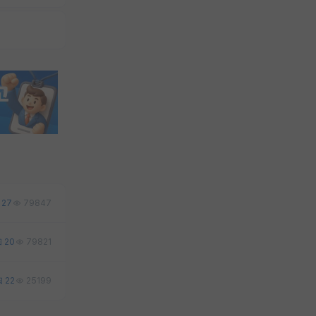
27
79847
20
79821
22
25199