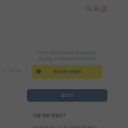
카카오 계정과 연동하여 게시글에 달린
댓글 알람, 소식등을 빠르게 받아보세요
기
댓글 알람
카카오로 시작하기
글쓰기
가장 핫한 댓글은?
서성한 박사로 교수 된 사람 딱 1명 봤습니다. 근데 지방대 박사로 교수된 거는 기적이 일어나야되요. 서성한 학부부터여도 빡센게 교수임용일텐데 지방대박사로 무슨 교수가 되나요...... 중소기업/중견기업 팀장급/연구소장급이나 될거 같네요.