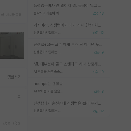
능력없는박사 란 말이지 뭐. 능력이 뭐고 능력이 있다는게 뭔지는 사람마다 기준이 다르니까 얘기해봐야 서로 자기 기준만 얘기해서 논쟁이 끝이 안나고. 주위에서 능력있고 야심있는 신입생이 교수가 유의미한 피드백을 아예 안주면서 제대로된 과제에 참여해볼 기회도 제공하지 않고 잡일 뺑뺑이만 돌려서 맨날 단순작업만 하면서 밤새다가 눈빛이 점점 죽어가는걸 본 사람은 물박사는 교수탓이라고 하고, 교수는 이것저것 알려도 주고 기회도 주고 사수 동기 붙여주면서 어떻게든 끌고가려고 하는데 본인이 매일 뺀질거리면서 출근 하는둥마는둥 하다가 기껏 와서도 폰이나 쳐다보다가 실험 망치고 저녁약속있어서 먼저 가볼게요~ 하는걸 본 사람은 물박사는 본인탓이라고 함.
물박사의 기준이 뭐임?
13
게시글 공유
가지마라. 신생랩이고 내가 석사 3학기차인데 최고참인데 나도 아무것도 모르는데 교수가 후배들 왜 논문 교육 안시키냐. 논문 왜 안 써오냐 닦달한다
신생랩가지말라는 이유가 있었구나
12
신생랩+젊은 교수 이게 ㄹㅇ 모 아니면 도인듯.
신생랩가지말라는 이유가 있었구나
9
ML 대부분이 골드 스탠다드 하나 상정해놓고 (벤치마크 데이터셋이 여러 개면 여러 개 상정) 그거 얼마나 잘 맞추나 싸움임 가끔 번뜩이는 설계 철학을 보여주는 논문들도 있지만 대부분 그거 성적 얼마나 더 올리느라에 혈안이 되어 있는 측면이 잇음
AI 학회들 거품 슬슬 지적이 나오네요
10
댓글쓰기
neurips는 괜찮음
AI 학회들 거품 슬슬 지적이 나오네요
8
신생랩 1기 출신인데 신생랩은 줠라 무거운 바벨 같은거임. 들면 대박인데 못들면 깔려 죽음. 아무도 알려주지 않는 환경에서 자생해야하지만, 일단 살아남았다면 그 어떤 사람보다 악착같고 생존력 높은 사람으로 거듭날 수 있음
신생랩가지말라는 이유가 있었구나
12
0
0
3