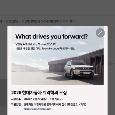
어
유학교육
이벤트
반도체 아카데미
재팬라운지 🌸
스크랩
신고하