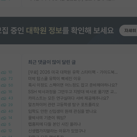
최근 댓글이 많이 달린 글
[무료] 2026 미국 대학원 유학 스타터팩 - 가이드북 & 합격자 컨택메일 템플릿
10
미박 탑스쿨 유학이 빡세진 이유
72
혹시 이정도 스펙이면 어느정도 잡고 준비해야하나요?
50
SSH 박사과정을 그만두고 지방대 박사로 옮기면 교수의 꿈은 끝일까요?
16
카이스트는 모든 연구실마다 서버 제공해주나요?
43
알츠하이머 관련 고등학생 탐구 포트폴리오
29
입학도 안한 신입생이 원래 관심을 받나요
40
물박사의 기준이 뭐임?
14
랩홈피에 다들 본인 사진 올리냐
5
신생랩가지말라는 이유가 있었구나
12