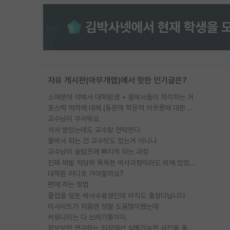
자유 게시판(아무개랩)에서 핫한 인기글은?
소재분야 석박사 대학원생 + 물박사들이 착각하는 거
포스텍 억까에 대해 (동문의 학문적 아웃풋에 대한 반박)
교수님이 무서워요
석사 받았는데도 교수랑 연락한다.
물박사 되는 건 교수탓도 있는거 아니냐
교수님이 슬럼프에 빠지게 되는 과정
진짜 제발 적당히 똑똑한 박사과정이라도 위에 있었으면..
대학원 어디로 가야할까요?
편애 하는 방법
졸업을 앞둔 박사수료생인데 아직도 출장다닙니다
이사이트가 처음엔 정말 도움많이됐는데
커뮤니티는 다 쓰레기통이지
정보보안 연구하는 입장에선 식별가능한 사진을 올리는건 비추이긴함