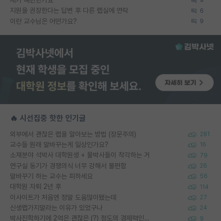
9
지원을 권장한다는 답변 후 다른 랩실에 연락
6
이런 교수님은 어떤가요?
9
🔥 시선집중 핫한 인기글
외부에서 괜찮은 랩을 알아보는 방법 (장문주의)
281
교수들 원래 말바꾸는게 일상인가요?
16
소재분야 석박사 대학원생 + 물박사들이 착각하는 거
79
연구실 동기가 경쟁의식 너무 강해서 불편함
26
말바꾸기 하는 교수는 피하세요
56
대학원 자퇴 2년 후
114
이사이트가 처음엔 정말 도움많이됐는데
27
신생랩가지말라는 이유가 있었구나
24
박사진학하기에 2억은 괜찮은 (?) 정도의 경제력인가요
9