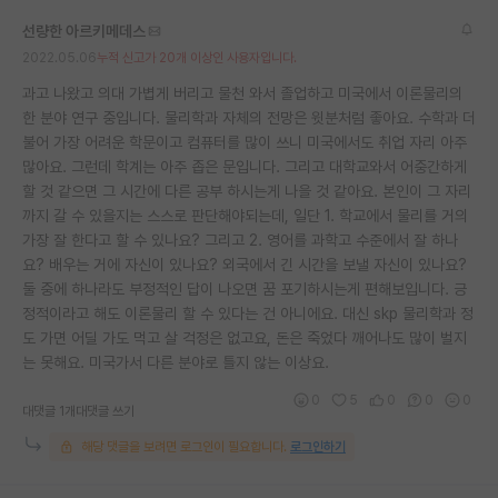
선량한 아르키메데스
2022.05.06
누적 신고가 20개 이상인 사용자입니다.
과고 나왔고 의대 가볍게 버리고 물천 와서 졸업하고 미국에서 이론물리의
한 분야 연구 중입니다. 물리학과 자체의 전망은 윗분처럼 좋아요. 수학과 더
불어 가장 어려운 학문이고 컴퓨터를 많이 쓰니 미국에서도 취업 자리 아주
많아요. 그런데 학계는 아주 좁은 문입니다. 그리고 대학교와서 어중간하게
할 것 같으면 그 시간에 다른 공부 하시는게 나을 것 같아요. 본인이 그 자리
까지 갈 수 있을지는 스스로 판단해야되는데, 일단 1. 학교에서 물리를 거의
가장 잘 한다고 할 수 있나요? 그리고 2. 영어를 과학고 수준에서 잘 하나
요? 배우는 거에 자신이 있나요? 외국에서 긴 시간을 보낼 자신이 있나요?
둘 중에 하나라도 부정적인 답이 나오면 꿈 포기하시는게 편해보입니다. 긍
정적이라고 해도 이론물리 할 수 있다는 건 아니에요. 대신 skp 물리학과 정
도 가면 어딜 가도 먹고 살 걱정은 없고요, 돈은 죽었다 깨어나도 많이 벌지
는 못해요. 미국가서 다른 분야로 틀지 않는 이상요.
0
5
0
0
0
대댓글 1개
대댓글 쓰기
해당 댓글을 보려면 로그인이 필요합니다.
로그인하기