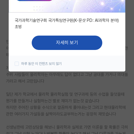
자유 게시판(아무개랩)
국가과학기술연구회 국가특임연구원(K-문샷 PD: AI과학자 분야)
미국 유학 게시판
초빙
미국 대학원 합격 후기 게시판
안녕하세요 저는 과학고를 다니는 고2학생입니다
자세히 보기
대학원생 모집 게시판
이제 대학교를 어떤 학과로 가야돨지 고민을 하고 있는데 학교나 선생님들한
테만 들어서는 각학과의 실제 현실?을 모르겟어서 여기에 여쮸ㅓ봐요
대학원 합격 후기 게시판
하루 동안 이 컨텐츠 보지 않기
저는 꿈이 물리학자인데요 ㅡ 특히 이론물리학 공부를 해보고 싶습니다
연구실(PI) 홍보 게시판
주위 사람들이 물리학자는 아무래도 답이 없다고 그냥 공대를 가거나 의대를
가라고 해서 고민입니다
석박사 채용 정보 게시판
일단 제가 학교에서 물리학 뮬리학실험 및 연구과제 등의 수업을 들엇을때
임용 정보 게시판
뭔가를 만들거나 실험하는건 별로 재미가 없는것 같습니다
학부 인턴 게시판
하지만 주어진 상황을 수식으로 깔끔하게 풀어내는것 그리고 현대물리학에
관한 여러가지 가설등을 살짝이라도공부하는거는 굉장히 재밋습니다
취업 게시판
선생님한테 고민상담을 해보니 물리학과 실제로 가면 이론을 할 확률은 극히
임용 후기 게시판
적고 그냥 실험 노가다나 반복할 확률이 높다고 해서 그냥 다른과를 가는게