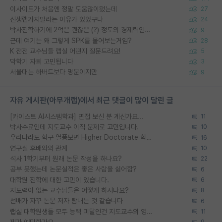
이사이트가 처음엔 정말 도움많이됐는데
27
신생랩가지말라는 이유가 있었구나
24
박사진학하기에 2억은 괜찮은 (?) 정도의 경제력인가요
9
근데 여기는 왜 그렇게 SPK를 물어보는거임?
28
K 전전 교수님들 랩실 어떤지 질문드려요!
5
막학기 자퇴 고민됩니다
3
서울대는 하버드보다 명문이지만
9
자유 게시판(아무개랩)에서 최근 댓글이 많이 달린 글
[카이스트 AI시스템학과] 면접 보신 분 계신가요...
11
박사수료인데 지도교수 이직 문제로 고민입니다.
10
우리나라도 학구 열풍보면 Higher Doctorate 학위가 필요하다고 봅니다.
16
연구실 후배와의 관계
10
석사 1학기부터 원래 논문 작성을 하나요?
22
공부 못했는데 논문실적은 좋은 사람을 싫어함?
6
대학원 진학에 대한 고민이 있습니다.
6
지도력이 없는 교수님들은 어떻게 하시나요?
8
선배가 자꾸 논문 저자 탐내는 것 같습니다
6
랩실 대학원생들 모두 능력 미달인건 지도교수의 영향 아닌가?
11
제가 예민한가요