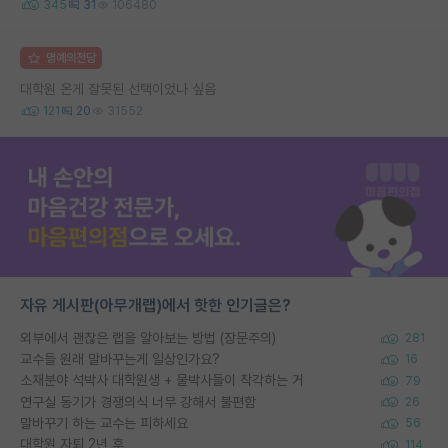
345
31
106480
명예의전당
대학원 온게 잘못된 선택이었나 싶음
121
20
31552
자유 게시판(아무개랩)에서 핫한 인기글은?
외부에서 괜찮은 랩을 알아보는 방법 (장문주의)
281
교수들 원래 말바꾸는게 일상인가요?
16
소재분야 석박사 대학원생 + 물박사들이 착각하는 거
79
연구실 동기가 경쟁의식 너무 강해서 불편함
26
말바꾸기 하는 교수는 피하세요
56
대학원 자퇴 2년 후
114