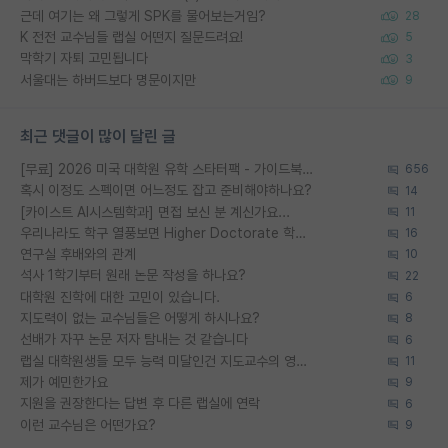
근데 여기는 왜 그렇게 SPK를 물어보는거임?
28
K 전전 교수님들 랩실 어떤지 질문드려요!
5
막학기 자퇴 고민됩니다
3
서울대는 하버드보다 명문이지만
9
최근 댓글이 많이 달린 글
[무료] 2026 미국 대학원 유학 스타터팩 - 가이드북 & 합격자 컨택메일 템플릿
656
혹시 이정도 스펙이면 어느정도 잡고 준비해야하나요?
14
[카이스트 AI시스템학과] 면접 보신 분 계신가요...
11
우리나라도 학구 열풍보면 Higher Doctorate 학위가 필요하다고 봅니다.
16
연구실 후배와의 관계
10
석사 1학기부터 원래 논문 작성을 하나요?
22
대학원 진학에 대한 고민이 있습니다.
6
지도력이 없는 교수님들은 어떻게 하시나요?
8
선배가 자꾸 논문 저자 탐내는 것 같습니다
6
랩실 대학원생들 모두 능력 미달인건 지도교수의 영향 아닌가?
11
제가 예민한가요
9
지원을 권장한다는 답변 후 다른 랩실에 연락
6
이런 교수님은 어떤가요?
9