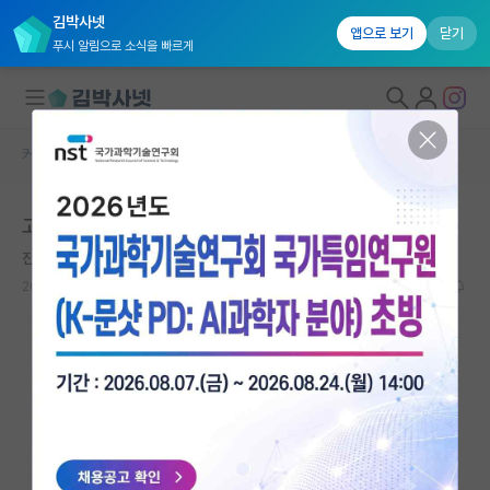
김박사넷
앱으로 보기
닫기
푸시 알림으로 소식을 빠르게
커뮤니티 홈
자유 게시판(아무개랩)
대학원생 모집
고등학생 진로고민
국내대학원 정보
진지한 제인 오스틴
연구실&오픈랩
2022.05.06
15
5084
커뮤니티
커뮤니티 홈
전체글보기
베스트 게시판
IF 명예의전당