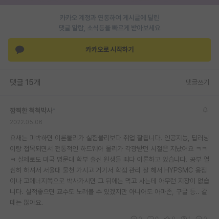
재팬라운지 🌸
카카오 계정과 연동하여 게시글에 달린
댓글 알람, 소식등을 빠르게 받아보세요
카카오로 시작하기
댓글 15개
댓글쓰기
깜찍한 척척박사
*
2022.05.06
요새는 미박하면 이론물리가 실험물리보다 취업 잘됩니다. 인공지능, 딥러닝
이랑 접목되면서 전통적인 하드웨어 물리가 각광받던 시절은 지났어요 ㅋㅋ
ㅋ 실제로도 미국 명문대 학부 출신 원생들 죄다 이론하고 있습니다. 공부 열
심히 하셔서 서울대 물천 가시고 거기서 학점 관리 잘 해서 HYPSMC 응집
이나 고에너지쪽으로 박사가시면 그 뒤에는 먹고 사는데 아무런 지장이 없습
니다. 실적좋으면 교수도 노려볼 수 있겠지만 아니어도 아마존, 구글 등.. 갈
데는 많아요.
0
0
0
1
0