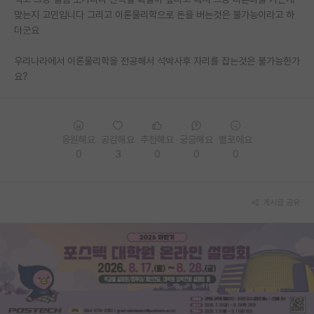
맞는지 고민입니다 그리고 이론물리학으로 돈을 버는것은 불가능이라고 하
PI 전용 게시판
더군요
인문사회 계열 게시판
우리나라에서 이론물리학을 전공해서 석박사후 자리를 잡는것은 불가능한가
요?
특수/전문대학원 게시판
반도체/AI 게시판
장학금/장학생 게시판
응원해요
공감해요
추천해요
궁금해요
별로에요
0
3
0
0
0
학술 정보 게시판
홍보 게시판
게시글 공유
커리어
유학교육
이벤트
반도체 아카데미